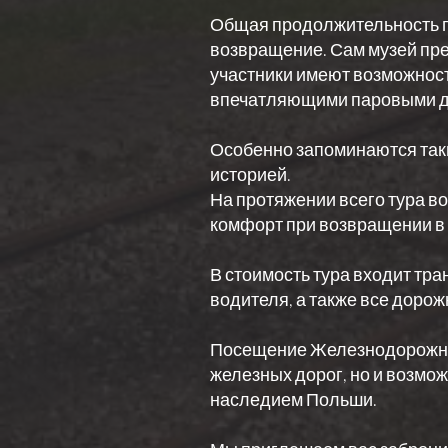
Общая продолжительность по
возвращение. Сам музей пре
участники имеют возможност
впечатляющими паровыми дв
Особенно запоминаются таки
историей.
На протяжении всего тура во
комфорт при возвращении в 
В стоимость тура входит тра
водителя, а также все доро
Посещение Железнодорожного
железных дорог, но и возмо
наследием Польши.