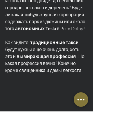
И когда же оно дойдет до небольших 
городов, поселков и деревень? Будет 
ли какая-нибудь крупная корпорация 
содержать парк из дюжины или около 
того 
автономных Tesla
 в Pcim Dolny?
Как видите, 
традиционные такси
будут нужны ещё очень долго, хоть 
это и 
вымирающая профессия
 . Но 
какая профессия вечна? Конечно, 
кроме священника и дамы легкости.