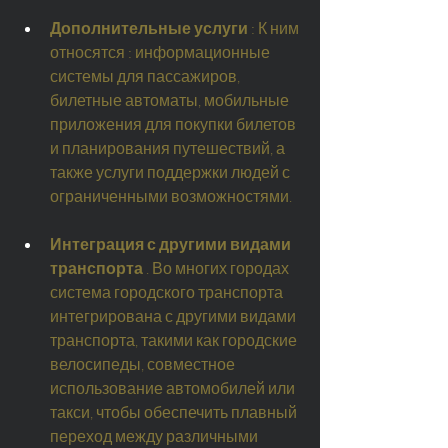
Дополнительные услуги
: К ним
относятся
: информационные 
системы для пассажиров, 
билетные автоматы, мобильные 
приложения для покупки билетов 
и планирования путешествий, а 
также услуги поддержки людей с 
ограниченными возможностями.
Интеграция с другими видами 
транспорта
. Во многих городах 
система городского транспорта 
интегрирована с другими видами 
транспорта, такими как городские 
велосипеды, совместное 
использование автомобилей или 
такси, чтобы обеспечить плавный 
переход между различными 