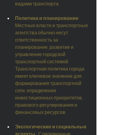
видами транспорта.
Политика и планирование
: 
Местные власти и транспортные 
агентства обычно несут 
ответственность за 
планирование, развитие и 
управление городской 
транспортной системой. 
Транспортная политика города 
имеет ключевое значение для 
формирования транспортной 
сети, определения 
инвестиционных приоритетов, 
правового регулирования и 
финансовых ресурсов.
Экологические и социальные 
аспекты
: Современные 