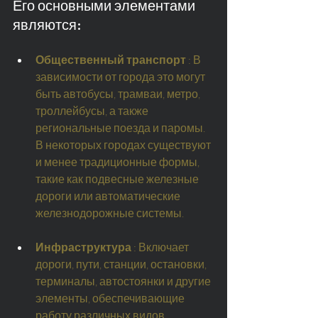
Его основными элементами 
являются:
Общественный транспорт
: В 
зависимости от города это могут 
быть автобусы, трамваи, метро, 
троллейбусы, а также 
региональные поезда и паромы. 
В некоторых городах существуют 
и менее традиционные формы, 
такие как подвесные железные 
дороги или автоматические 
железнодорожные системы.
Инфраструктура
: Включает 
дороги, пути, станции, остановки, 
терминалы, автостоянки и другие 
элементы, обеспечивающие 
работу различных видов 