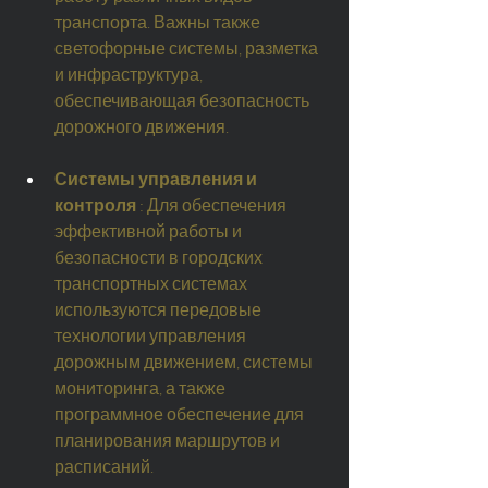
транспорта. Важны также 
светофорные системы, разметка 
и инфраструктура, 
обеспечивающая безопасность 
дорожного движения.
Системы управления и 
контроля
: Для обеспечения 
эффективной работы и 
безопасности в городских 
транспортных системах 
используются передовые 
технологии управления 
дорожным движением, системы 
мониторинга, а также 
программное обеспечение для 
планирования маршрутов и 
расписаний.