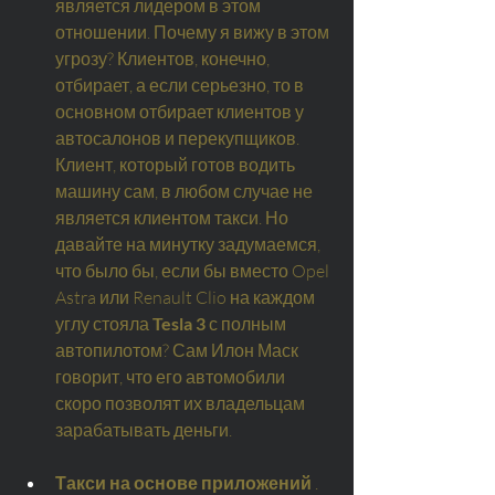
является лидером в этом 
отношении. Почему я вижу в этом 
угрозу? Клиентов, конечно, 
отбирает, а если серьезно, то в 
основном отбирает клиентов у 
автосалонов и перекупщиков. 
Клиент, который готов водить 
машину сам, в любом случае не 
является клиентом такси. Но 
давайте на минутку задумаемся, 
что было бы, если бы вместо Opel 
Astra или Renault Clio на каждом 
углу стояла
Tesla 3
с полным 
автопилотом? Сам Илон Маск 
говорит, что его автомобили 
скоро позволят их владельцам 
зарабатывать деньги.
Такси на основе приложений
. 