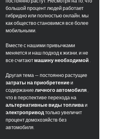
постоянно растут. Несмотря на то, что 
большой процент людей работает 
гибридно или полностью онлайн, мы 
как общество становимся все более 
мобильными.
Вместе с нашими привычками 
меняется и наш подход к жизни, и не 
все считают 
машину необходимой
 .
Другая тема — постоянно растущие 
затраты на приобретение
 и 
содержание 
личного автомобиля
 , 
что в перспективе перехода на 
альтернативные виды топлива
 и 
электропривод
 только увеличит 
процент домохозяйств без 
автомобиля.