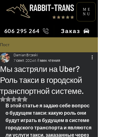
ME
NU
Заказ
606 295 264
Пост
Damian Brzeski
7 сент. 2024 г.
8 мин. чтения
Мы застряли на Uber?
Роль такси в городской
транспортной системе.
Оценка: не число из 5 звезд.
В этой статье я задаю себе вопрос 
о будущем такси: какую роль они 
будут играть в будущем в системе 
городского транспорта и являются 
ли услуги такси, заказанные через 