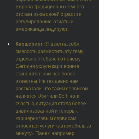
Европа традиционно немного 
отстает из-за своей страсти к 
регулированию, азиаты и 
американцы лидируют.
Каршеринг
: Я взял на себя 
смелость разместить эту тему 
отдельно. Я объясню почему. 
Сегодня услуги каршеринга 
становятся нам все более 
известны. Не так давно нам 
рассказали, что таким сервисом 
является Uber или Bolt, но, к 
счастью, ситуация стала более 
цивилизованной и теперь к 
каршеринговым сервисам 
относятся услуги «автомобиль за 
минуту». Панек, например, 