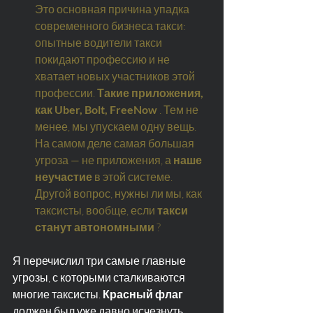
Это основная причина упадка 
современного бизнеса такси: 
опытные водители такси 
покидают профессию и не 
хватает новых участников этой 
профессии.
Такие приложения, 
как Uber, Bolt, FreeNow
. Тем не 
менее, мы упускаем одну вещь. 
На самом деле самая большая 
угроза — не приложения, а
наше 
неучастие
в этой системе. 
Другой вопрос, нужны ли мы, как 
таксисты, вообще, если
такси 
станут автономными
?
Я перечислил три самые главные 
угрозы, с которыми сталкиваются 
многие таксисты. 
Красный флаг
должен был уже давно исчезнуть, 