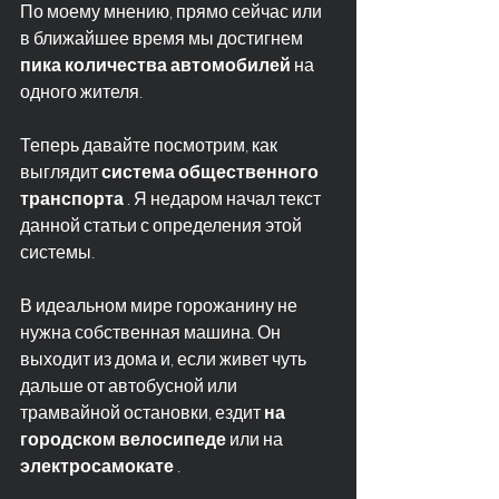
По моему мнению, прямо сейчас или 
в ближайшее время мы достигнем 
пика количества автомобилей
 на 
одного жителя.
Теперь давайте посмотрим, как 
выглядит 
система общественного 
транспорта
 . Я недаром начал текст 
данной статьи с определения этой 
системы.
В идеальном мире горожанину не 
нужна собственная машина. Он 
выходит из дома и, если живет чуть 
дальше от автобусной или 
трамвайной остановки, ездит 
на 
городском велосипеде
 или на 
электросамокате
 .