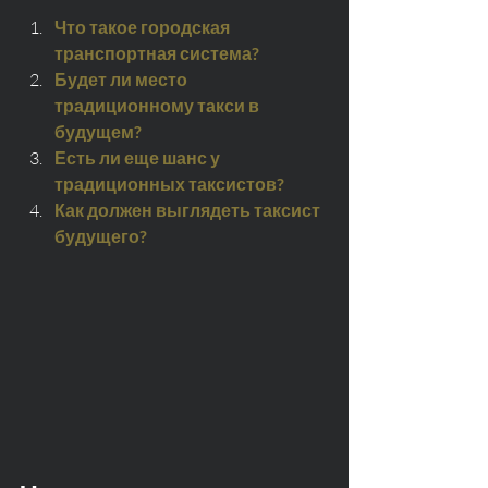
Что такое городская 
транспортная система?
Будет ли место 
традиционному такси в 
будущем?
Есть ли еще шанс у 
традиционных таксистов?
Как должен выглядеть таксист 
будущего?