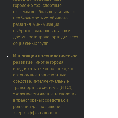
городские транспортные 
системы все больше учитывают 
необходимость устойчивого 
развития, минимизации 
выбросов выхлопных газов и 
доступности транспорта для всех 
социальных групп.
Инновации и технологическое 
развитие
: многие города 
внедряют такие инновации, как 
автономные транспортные 
средства, интеллектуальные 
транспортные системы (ИТС), 
экологически чистые технологии 
в транспортных средствах и 
решения для повышения 
энергоэффективности 