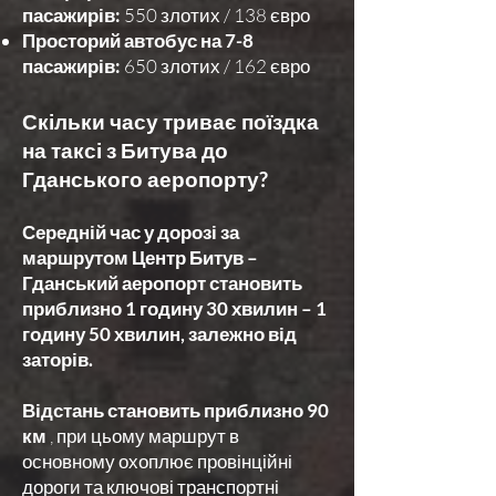
пасажирів:
550 злотих / 138 євро
Просторий автобус на 7-8
пасажирів:
650 злотих / 162 євро
Скільки часу триває поїздка
на таксі з Битува до
Гданського аеропорту?
Середній час у дорозі за
маршрутом Центр Битув –
Гданський аеропорт становить
приблизно 1 годину 30 хвилин – 1
годину 50 хвилин, залежно від
заторів.
Відстань становить приблизно 90
км
, при цьому маршрут в
основному охоплює провінційні
дороги та ключові транспортні