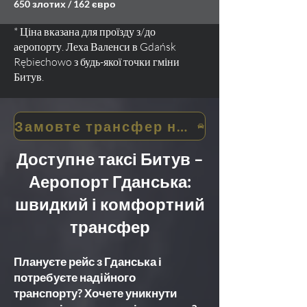
650 злотих / 162 євро
* Ціна вказана для проїзду з/до
аеропорту. Леха Валенси в Gdańsk
Rębiechowo з будь-якої точки гміни
Битув.
Замовте трансфер на таксі
Доступне таксі Битув –
Аеропорт Гданська:
швидкий і комфортний
трансфер
Плануєте рейс з Гданська і
потребуєте надійного
транспорту? Хочете уникнути