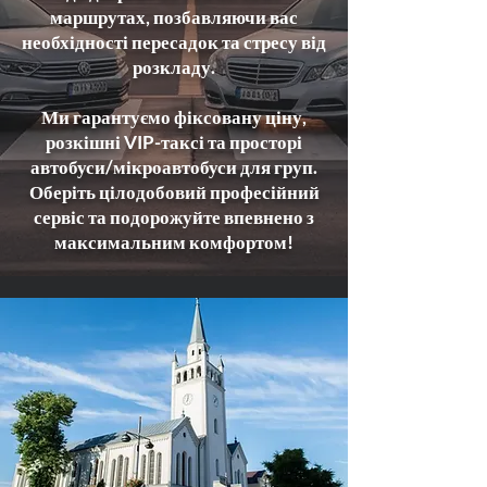
маршрутах, позбавляючи вас
необхідності пересадок та стресу від
розкладу.
Ми гарантуємо фіксовану ціну,
розкішні VIP-таксі та просторі
автобуси/мікроавтобуси для груп.
Оберіть цілодобовий професійний
сервіс та подорожуйте впевнено з
максимальним комфортом!