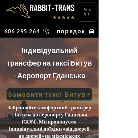
ME
NU
порядок
606 295 264
Індивідуальний
трансфер на таксі Битув
- Аеропорт Гданська
Замовити таксі Битув
Забронюйте комфортний трансфер
з Битува до аеропорту Гданська
(GDN). Ми пропонуємо
індивідуальні поїздки «від дверей
до дверей» на міжміських