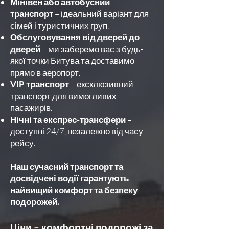
Мінівен або автобусний
транспорт
– ідеальний варіант для
сімей і туристичних груп.
Обслуговування від дверей до
дверей
– ми заберемо вас з будь-
якої точки Битува та доставимо
прямо в аеропорт.
VIP транспорт
– ексклюзивний
транспорт для вимогливих
пасажирів.
Нічні та експрес-трансфери
–
доступні 24/7, незалежно від часу
рейсу.
Наш сучасний транспорт та
досвідчені водії гарантують
найвищий комфорт та безпеку
подорожей.
Ціни – комфортні подорожі за