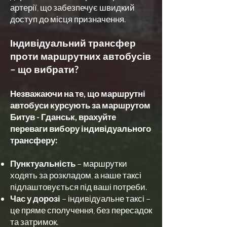
артерії, що забезпечує швидкий
доступ до місця призначення.
Індивідуальний трансфер
проти маршрутних автобусів
– що вибрати?
Незважаючи на те, що маршрутні
автобуси курсують за маршрутом
Битув - Гданськ, врахуйте
переваги вибору індивідуального
трансферу:
Пунктуальність
– маршрутки
ходять за розкладом, а наше таксі
підлаштовується під ваші потреби.
Час у дорозі
– індивідуальне таксі –
це пряме сполучення, без пересадок
та затримок.