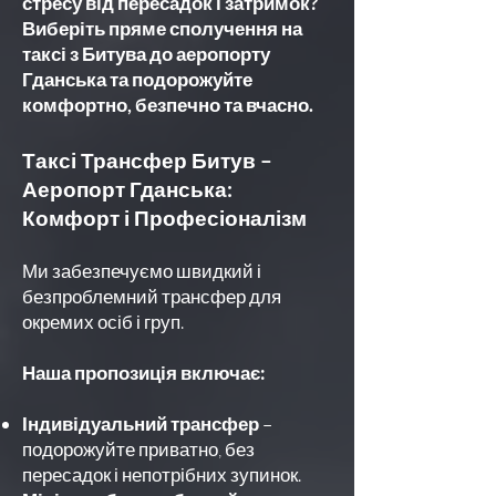
стресу від пересадок і затримок?
Виберіть пряме сполучення на
таксі з Битува до аеропорту
Гданська та подорожуйте
комфортно, безпечно та вчасно.
Таксі Трансфер Битув –
Аеропорт Гданська:
Комфорт і Професіоналізм
Ми забезпечуємо швидкий і
безпроблемний трансфер для
окремих осіб і груп.
Наша пропозиція включає:
Індивідуальний трансфер
–
подорожуйте приватно, без
пересадок і непотрібних зупинок.