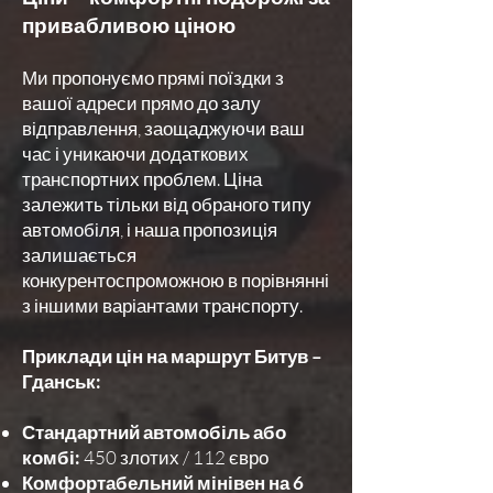
привабливою ціною
Ми пропонуємо прямі поїздки з
вашої адреси прямо до залу
відправлення, заощаджуючи ваш
час і уникаючи додаткових
транспортних проблем. Ціна
залежить тільки від обраного типу
автомобіля, і наша пропозиція
залишається
конкурентоспроможною в порівнянні
з іншими варіантами транспорту.
Приклади цін на маршрут Битув –
Гданськ:
Стандартний автомобіль або
комбі:
450 злотих / 112 євро
Комфортабельний мінівен на 6