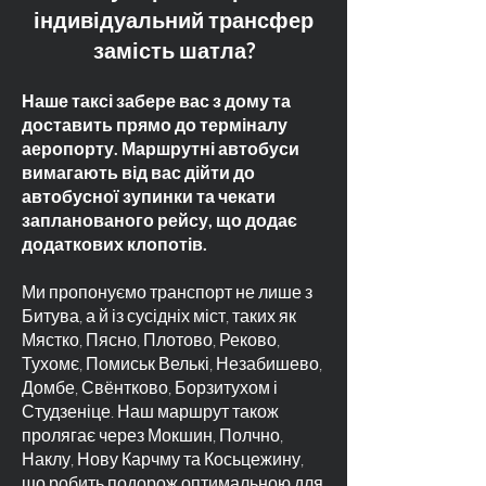
індивідуальний трансфер
замість шатла?
Наше таксі забере вас з дому та
доставить прямо до терміналу
аеропорту. Маршрутні автобуси
вимагають від вас дійти до
автобусної зупинки та чекати
запланованого рейсу, що додає
додаткових клопотів.
Ми пропонуємо транспорт не лише з
Битува, а й із сусідніх міст, таких як
Мястко, Пясно, Плотово, Реково,
Тухомє, Помиськ Велькі, Незабишево,
Домбе, Свёнтково, Борзитухом і
Студзеніце. Наш маршрут також
пролягає через Мокшин, Полчно,
Наклу, Нову Карчму та Косьцежину,
що робить подорож оптимальною для