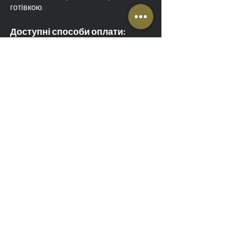
готівкою.
Доступні способи оплати:
Готівка
(оплата водієві),
Картка
(Visa, Mastercard, American
Express),
БЛИК
,
Банківський переказ
,
PayPal
,
Революція
,
ПДВ-фактура для підприємств
.
Rabbit-Trans Taxi Bytów – ваш
надійний партнер для
трансферу з аеропорту
З нами ви доберетеся до аеропорту
безпечно, комфортно та вчасно. Ми