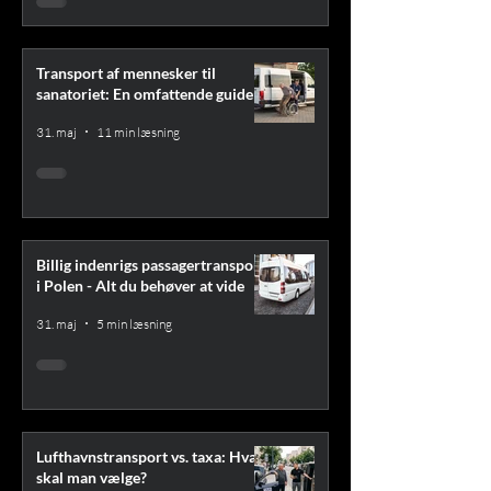
Transport af mennesker til
sanatoriet: En omfattende guide
31. maj
11 min læsning
Billig indenrigs passagertransport
i Polen - Alt du behøver at vide
31. maj
5 min læsning
Lufthavnstransport vs. taxa: Hvad
skal man vælge?