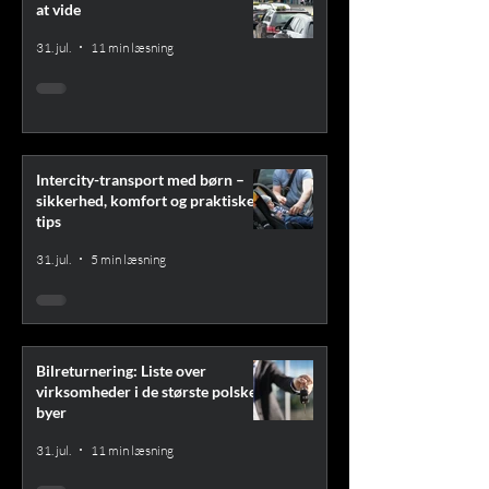
at vide
31. jul.
11 min læsning
Intercity-transport med børn –
sikkerhed, komfort og praktiske
tips
31. jul.
5 min læsning
Bilreturnering: Liste over
virksomheder i de største polske
byer
31. jul.
11 min læsning