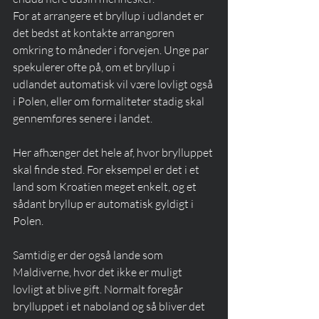
For at arrangere et bryllup i udlandet er 
det bedst at kontakte arrangøren 
omkring to måneder i forvejen. Unge par 
spekulerer ofte på, om et bryllup i 
udlandet automatisk vil være lovligt også 
i Polen, eller om formaliteter stadig skal 
gennemføres senere i landet.
Her afhænger det hele af, hvor brylluppet 
skal finde sted. For eksempel er det i et 
land som Kroatien meget enkelt, og et 
sådant bryllup er automatisk gyldigt i 
Polen.
Samtidig er der også lande som 
Maldiverne, hvor det ikke er muligt 
lovligt at blive gift. Normalt foregår 
brylluppet i et naboland og så bliver det 