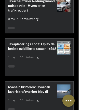
Taxachauffører Redningsmand på
polske veje - Hvem er en
trafikredder?
3. maj
15 min læsning
Taxaplacering i Łódź: Oplev de
bedste og billigste taxaer i Łódź
1. maj
10 min læsning
Ryanair-historien: Hvordan
lavpriskraftværket blev til
1. maj
13 min læsning