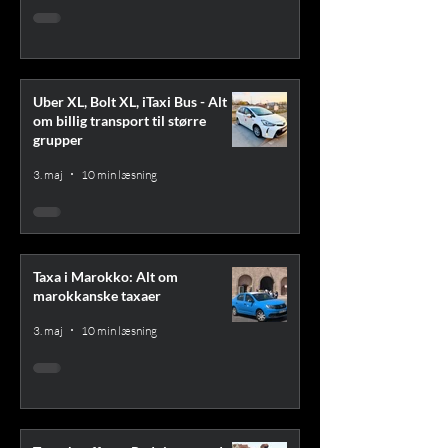
Uber XL, Bolt XL, iTaxi Bus - Alt
om billig transport til større
grupper
3. maj
10 min læsning
Taxa i Marokko: Alt om
marokkanske taxaer
3. maj
10 min læsning