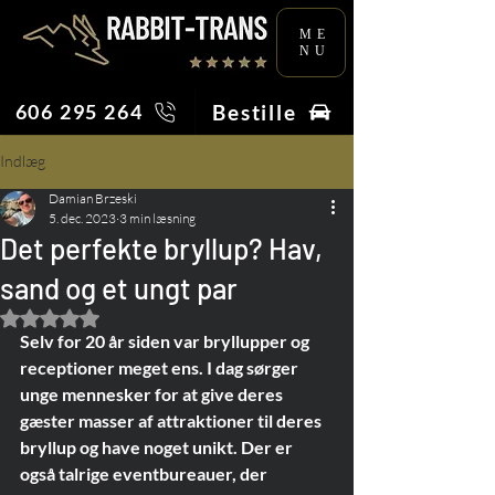
ME
NU
Bestille
606 295 264
Indlæg
Damian Brzeski
5. dec. 2023
3 min læsning
Det perfekte bryllup? Hav,
sand og et ungt par
Bedømt til NaN ud af 5 stjerner.
Selv for 20 år siden var bryllupper og 
receptioner meget ens. I dag sørger 
unge mennesker for at give deres 
gæster masser af attraktioner til deres 
bryllup og have noget unikt. Der er 
også talrige eventbureauer, der 