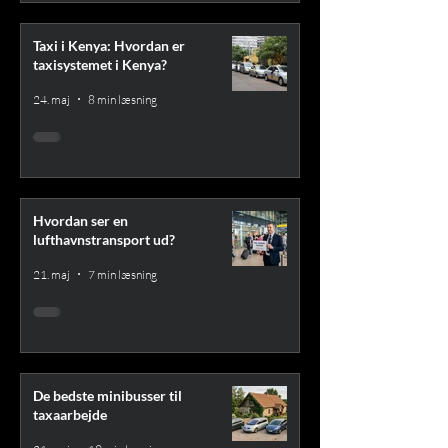
Taxi i Kenya: Hvordan er
taxisystemet i Kenya?
24. maj
8 min læsning
Hvordan ser en
lufthavnstransport ud?
21. maj
7 min læsning
De bedste minibusser til
taxaarbejde