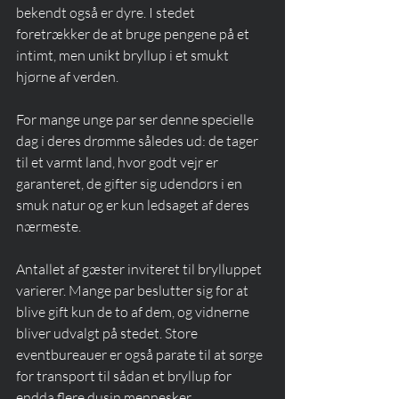
bekendt også er dyre. I stedet 
foretrækker de at bruge pengene på et 
intimt, men unikt bryllup i et smukt 
hjørne af verden.
For mange unge par ser denne specielle 
dag i deres drømme således ud: de tager 
til et varmt land, hvor godt vejr er 
garanteret, de gifter sig udendørs i en 
smuk natur og er kun ledsaget af deres 
nærmeste.
Antallet af gæster inviteret til brylluppet 
varierer. Mange par beslutter sig for at 
blive gift kun de to af dem, og vidnerne 
bliver udvalgt på stedet. Store 
eventbureauer er også parate til at sørge 
for transport til sådan et bryllup for 
endda flere dusin mennesker. 