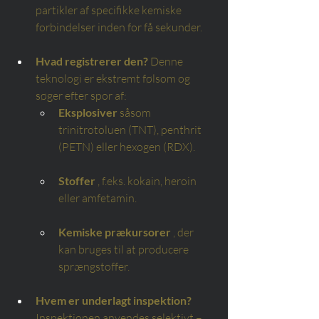
partikler af specifikke kemiske 
forbindelser inden for få sekunder.
Hvad registrerer den?
Denne 
teknologi er ekstremt følsom og 
søger efter spor af:
Eksplosiver
såsom 
trinitrotoluen (TNT), penthrit 
(PETN) eller hexogen (RDX).
Stoffer
, f.eks. kokain, heroin 
eller amfetamin.
Kemiske prækursorer
, der 
kan bruges til at producere 
sprængstoffer.
Hvem er underlagt inspektion?
Inspektionen anvendes selektivt – 