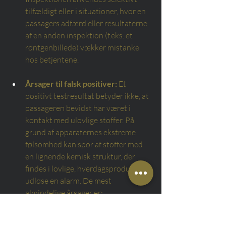
tilfældigt eller i situationer, hvor en 
passagers adfærd eller resultaterne 
af en anden inspektion (f.eks. et 
røntgenbillede) vækker mistanke 
hos betjentene.
Årsager til falsk positiver:
Et 
positivt testresultat betyder ikke, at 
passageren bevidst har været i 
kontakt med ulovlige stoffer. På 
grund af apparaternes ekstreme 
følsomhed kan spor af stoffer med 
en lignende kemisk struktur, der 
findes i lovlige, hverdagsprodukter, 
udløse en alarm. De mest 
almindelige årsager er:
Glycerin (glycerol):
En 