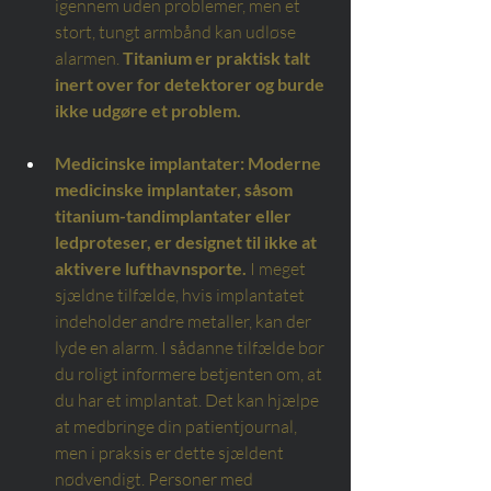
igennem uden problemer, men et 
stort, tungt armbånd kan udløse 
alarmen.
Titanium er praktisk talt 
inert over for detektorer og burde 
ikke udgøre et problem.
Medicinske implantater:
Moderne 
medicinske implantater, såsom 
titanium-tandimplantater eller 
ledproteser, er designet til ikke at 
aktivere lufthavnsporte.
I meget 
sjældne tilfælde, hvis implantatet 
indeholder andre metaller, kan der 
lyde en alarm. I sådanne tilfælde bør 
du roligt informere betjenten om, at 
du har et implantat. Det kan hjælpe 
at medbringe din patientjournal, 
men i praksis er dette sjældent 
nødvendigt. Personer med 