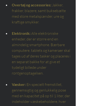
Overtøj og accessories:
Jakker, 
frakker, blazere, samt buksebælte 
med store metalspænder, ure og 
kraftige smykker.
Elektronik:
Alle elektroniske 
enheder, der er større end en 
almindelig smartphone. Bærbare 
computere, tablets og kameraer skal 
tages ud af deres tasker og placeres i 
en separat bakke for at give et 
tydeligt billede under 
røntgenoptagelsen.
Væsker:
En specielt fremstillet, 
gennemsigtig og genlukkelig pose 
med en kapacitet på op til 1 liter, der 
indeholder væskebeholdere, hver 