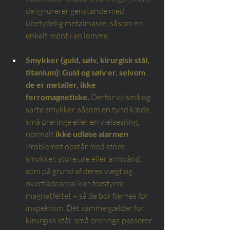
de ignorerer genstande med 
ubetydelig metalmasse, såsom en 
enkelt mønt i en lomme.
Smykker (guld, sølv, kirurgisk stål, 
titanium):
Guld og sølv er, selvom 
de er metaller, ikke 
ferromagnetiske.
Derfor vil små og 
sarte smykker, såsom en tynd kæde, 
små øreringe eller en vielsesring, 
normalt
ikke udløse alarmen
. 
Problemet opstår med store 
smykker, store ure eller armbånd, 
som på grund af deres vægt og 
overfladeareal kan forstyrre 
magnetfeltet – så de bør fjernes før 
inspektion. Det samme gælder for 
kirurgisk stål: små øreringe passerer 