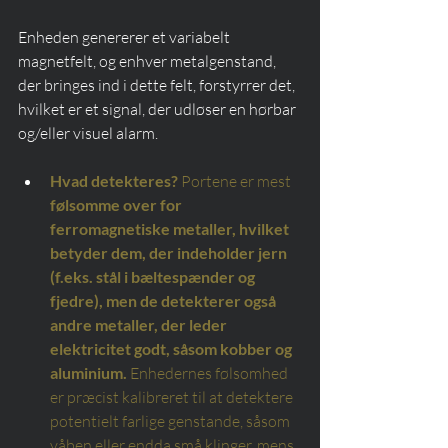
Enheden genererer et variabelt 
magnetfelt, og enhver metalgenstand, 
der bringes ind i dette felt, forstyrrer det, 
hvilket er et signal, der udløser en hørbar 
og/eller visuel alarm.
Hvad detekteres?
Portene er mest
følsomme over for 
ferromagnetiske metaller, hvilket 
betyder dem, der indeholder jern 
(f.eks. stål i bæltespænder og 
fjedre), men de detekterer også 
andre metaller, der leder 
elektricitet godt, såsom kobber og 
aluminium.
Enhedernes følsomhed 
er præcist kalibreret til at detektere 
potentielt farlige genstande, såsom 
våben eller endda små klinger, mens 