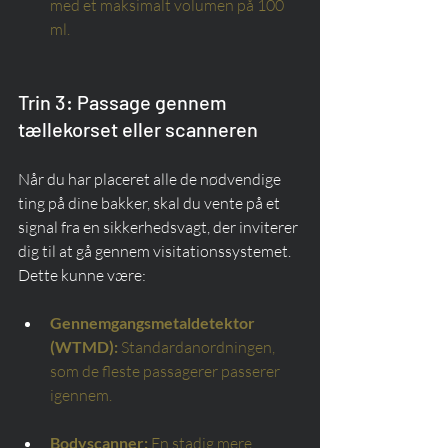
med et maksimalt volumen på 100 
ml.
Trin 3: Passage gennem 
tællekorset eller scanneren
Når du har placeret alle de nødvendige 
ting på dine bakker, skal du vente på et 
signal fra en sikkerhedsvagt, der inviterer 
dig til at gå gennem visitationssystemet. 
Dette kunne være:
Gennemgangsmetaldetektor 
(WTMD):
Standardanordningen, 
som de fleste passagerer passerer 
igennem.
Bodyscanner:
En stadig mere 