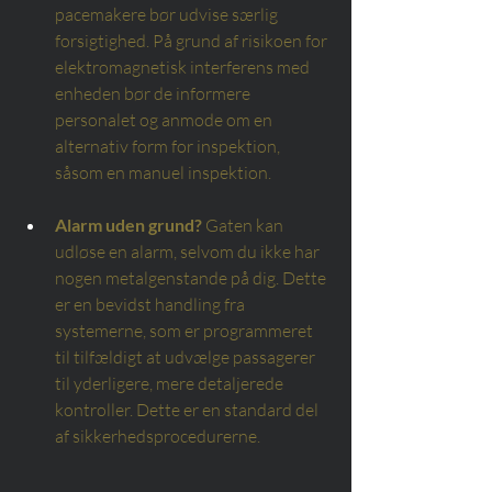
pacemakere bør udvise særlig 
forsigtighed. På grund af risikoen for 
elektromagnetisk interferens med 
enheden bør de informere 
personalet og anmode om en 
alternativ form for inspektion, 
såsom en manuel inspektion.
Alarm uden grund?
Gaten kan 
udløse en alarm, selvom du ikke har 
nogen metalgenstande på dig. Dette 
er en bevidst handling fra 
systemerne, som er programmeret 
til tilfældigt at udvælge passagerer 
til yderligere, mere detaljerede 
kontroller. Dette er en standard del 
af sikkerhedsprocedurerne.