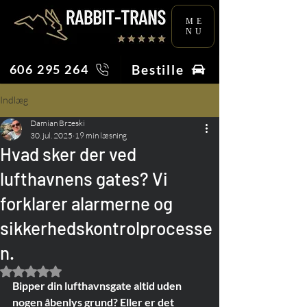
ME
NU
Bestille
606 295 264
Indlæg
Damian Brzeski
30. jul. 2025
19 min læsning
Hvad sker der ved
lufthavnens gates? Vi
forklarer alarmerne og
sikkerhedskontrolprocesse
n.
Bedømt til NaN ud af 5 stjerner.
Bipper din lufthavnsgate altid uden 
nogen åbenlys grund? Eller er det 