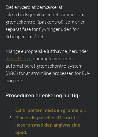
Det er værd at bemærke, at 
sikkerhedstjek ikke er det samme som 
grænsekontrol (paskontrol), som er en 
separat fase for flyvninger uden for 
Schengenområdet.
Mange europæiske lufthavne, herunder 
dem i Polen
 , har implementeret et 
automatiseret grænsekontrolsystem 
(ABC) for at strømline processen for EU-
borgere.
Proceduren er enkel og hurtig:
Gå til porten med den grønne pil.
Placer dit pas eller ID-kort i 
læseren med den angivne side 
opad.