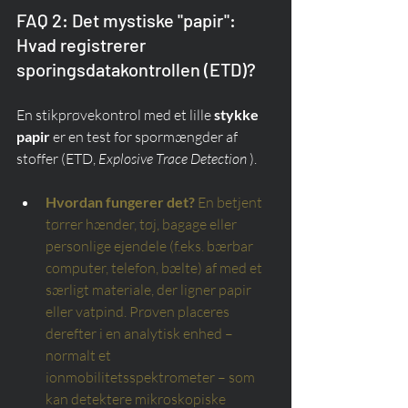
FAQ 2: Det mystiske "papir": 
Hvad registrerer 
sporingsdatakontrollen (ETD)?
En stikprøvekontrol med et lille 
stykke 
papir
 er en test for spormængder af 
stoffer (ETD, 
Explosive Trace Detection
 ).
Hvordan fungerer det?
En betjent 
tørrer hænder, tøj, bagage eller 
personlige ejendele (f.eks. bærbar 
computer, telefon, bælte) af med et 
særligt materiale, der ligner papir 
eller vatpind. Prøven placeres 
derefter i en analytisk enhed – 
normalt et 
ionmobilitetsspektrometer – som 
kan detektere mikroskopiske 