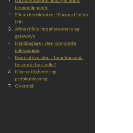
Lufthavnssikkerhedstjek uden 
hemmeligheder
Sikkerhedskontrol i Europa trin for 
trin
Afmystificering af scannere og 
gateways
Håndbagage - Den komplette 
pakkeguide
Kontrol i verden – hvor kan man 
forvente forskelle?
Dine rettigheder og 
problemløsning
Oversigt