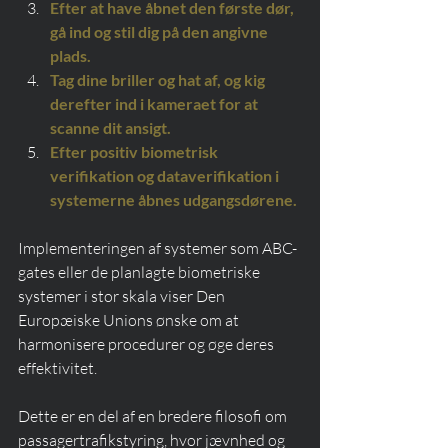
Efter at have åbnet den første dør, 
gå ind og stil dig på den angivne 
plads.
Tag dine briller og hat af, og kig 
derefter ind i kameraet for at 
scanne dit ansigt.
Efter positiv biometrisk 
verifikation og dataverifikation i 
systemerne åbnes udgangsdørene.
Implementeringen af systemer som ABC-
gates eller de planlagte biometriske 
systemer i stor skala viser Den 
Europæiske Unions ønske om at 
harmonisere procedurer og øge deres 
effektivitet.
Dette er en del af en bredere filosofi om 
passagertrafikstyring, hvor jævnhed og 