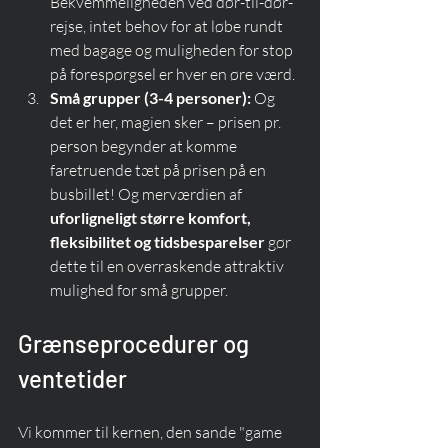
Bekvemmeligheden ved dør-til-dør-
rejse, intet behov for at løbe rundt 
med bagage og muligheden for stop 
på forespørgsel er hver en øre værd.
Små grupper (3-4 personer):
 Og 
det er her, magien sker – prisen pr. 
person begynder at komme 
faretruende tæt på prisen på en 
busbillet! Og merværdien af 
uforligneligt større komfort, 
fleksibilitet og tidsbesparelser
 gør 
dette til en overraskende attraktiv 
mulighed for små grupper.
Grænseprocedurer og 
ventetider
Vi kommer til kernen, den sande "game 