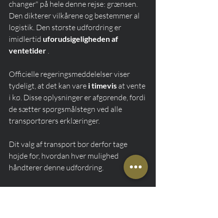
changer" på hele denne rejse: grænsen. 
Den dikterer vilkårene og bestemmer al 
logistik. Den største udfordring er 
imidlertid 
uforudsigeligheden af 
ventetider
 .
Officielle regeringsmeddelelser viser 
tydeligt, at det kan vare 
i timevis
 at vente 
i kø. Disse oplysninger er afgørende, fordi 
de sætter spørgsmålstegn ved alle 
transportørers erklæringer.
Dit valg af transport bør derfor tage 
højde for, hvordan hver mulighed 
håndterer denne udfordring.
En personbil (f.eks. 
en individuel taxa til 
Kaliningrad
 ) kan have en strategisk 
fordel i forhold til en bus her.