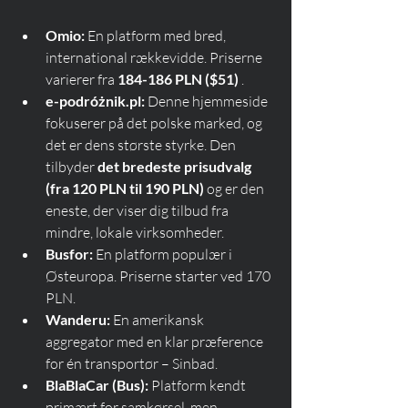
Omio:
 En platform med bred, 
international rækkevidde. Priserne 
varierer fra 
184-186 PLN ($51)
 .
e-podróżnik.pl:
 Denne hjemmeside 
fokuserer på det polske marked, og 
det er dens største styrke. Den 
tilbyder 
det bredeste prisudvalg 
(fra 120 PLN til 190 PLN)
 og er den 
eneste, der viser dig tilbud fra 
mindre, lokale virksomheder.
Busfor:
 En platform populær i 
Østeuropa. Priserne starter ved 170 
PLN.
Wanderu:
 En amerikansk 
aggregator med en klar præference 
for én transportør – Sinbad.
BlaBlaCar (Bus):
 Platform kendt 
primært for samkørsel, men 