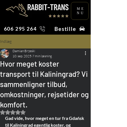
ME
NU
Bestille
606 295 264
Indlæg
Damian Brzeski
10. sep. 2025
7 min læsning
Hvor meget koster
transport til Kaliningrad? Vi
sammenligner tilbud,
omkostninger, rejsetider og
komfort.
Bedømt til NaN ud af 5 stjerner.
Gad vide, hvor meget en tur fra Gdańsk 
til Kaliningrad egentlig koster, og 