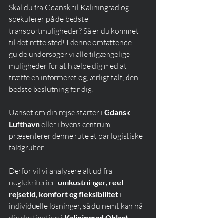
Skal du fra Gdańsk til Kaliningrad og 
spekulerer på de bedste 
transportmuligheder? Så er du kommet 
til det rette sted! I denne omfattende 
guide undersøger vi alle tilgængelige 
muligheder for at hjælpe dig med at 
træffe en informeret og, ærligt talt, den 
bedste beslutning for dig.
Uanset om din rejse starter i 
Gdansk 
Lufthavn
 eller i byens centrum, 
præsenterer denne rute et par logistiske 
faldgruber.
Derfor vil vi analysere alt ud fra 
nøglekriterier: 
omkostninger, reel 
rejsetid, komfort og fleksibilitet
 i 
individuelle løsninger, så du nemt kan nå 
din destination i 
Kaliningrad Oblast
 .