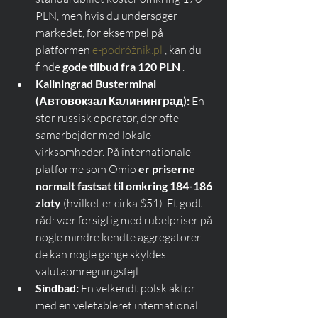
PLN, men hvis du undersøger 
markedet, for eksempel på 
platformen 
e-podróżnik.pl
 , kan du 
finde 
gode tilbud fra 120 PLN
 .
Kaliningrad Busterminal 
(Автовокзал Калининград):
 En 
stor russisk operatør, der ofte 
samarbejder med lokale 
virksomheder. På internationale 
platforme som Omio 
er priserne 
normalt fastsat til omkring 184-186 
zloty
 (hvilket er cirka $51). Et godt 
råd: vær forsigtig med rubelpriser på 
nogle mindre kendte aggregatorer - 
de kan nogle gange skyldes 
valutaomregningsfejl.
Sindbad:
 En velkendt polsk aktør 
med en veletableret international 