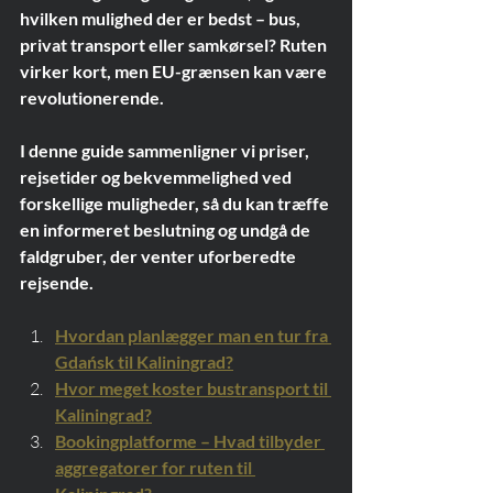
hvilken mulighed der er bedst – bus, 
privat transport eller samkørsel? Ruten 
virker kort, men EU-grænsen kan være 
revolutionerende.
I denne guide sammenligner vi priser, 
rejsetider og bekvemmelighed ved 
forskellige muligheder, så du kan træffe 
en informeret beslutning og undgå de 
faldgruber, der venter uforberedte 
rejsende.
Hvordan planlægger man en tur fra 
Gdańsk til Kaliningrad?
Hvor meget koster bustransport til 
Kaliningrad?
Bookingplatforme – Hvad tilbyder 
aggregatorer for ruten til 