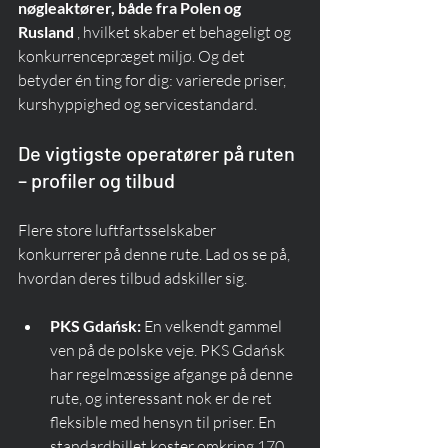
nøgleaktører, både fra Polen og 
Rusland
 , hvilket skaber et behageligt og 
konkurrencepræget miljø. Og det 
betyder én ting for dig: varierede priser, 
kurshyppighed og servicestandard.
De vigtigste operatører på ruten 
– profiler og tilbud
Flere store luftfartsselskaber 
konkurrerer på denne rute. Lad os se på, 
hvordan deres tilbud adskiller sig.
PKS Gdańsk:
 En velkendt gammel 
ven på de polske veje. PKS Gdańsk 
har regelmæssige afgange på denne 
rute, og interessant nok er de ret 
fleksible med hensyn til priser. En 
standardbillet koster omkring 170 