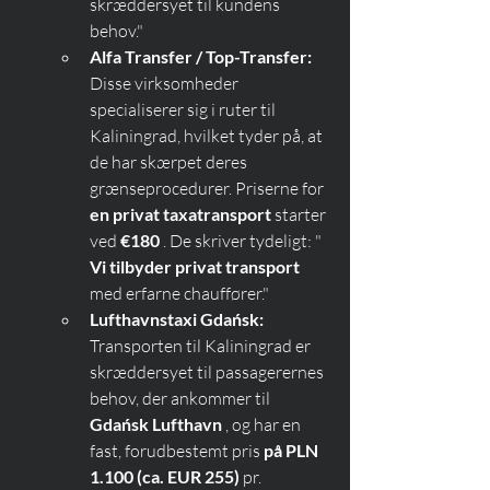
skræddersyet til kundens 
behov."
Alfa Transfer / Top-Transfer:
Disse virksomheder 
specialiserer sig i ruter til 
Kaliningrad, hvilket tyder på, at 
de har skærpet deres 
grænseprocedurer. Priserne for 
en privat taxatransport
 starter 
ved 
€180
 . De skriver tydeligt: " 
Vi tilbyder privat transport
med erfarne chauffører."
Lufthavnstaxi Gdańsk:
Transporten til Kaliningrad er 
skræddersyet til passagerernes 
behov, der ankommer til 
Gdańsk Lufthavn
 , og har en 
fast, forudbestemt pris 
på PLN 
1.100 (ca. EUR 255)
 pr. 