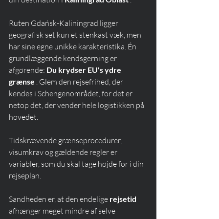
Ruten Gdańsk-Kaliningrad ligger 
geografisk set kun et stenkast væk, men 
har sine egne unikke karakteristika. Én 
grundlæggende kendsgerning er 
afgørende: 
Du krydser EU's ydre 
grænse
 . Glem den rejsefrihed, der 
kendes i Schengenområdet, for det er 
netop det, der vender hele logistikken på 
hovedet.
Tidskrævende grænseprocedurer, 
visumkrav og gældende regler er 
variabler, som du skal tage højde for i din 
rejseplan.
Sandheden er, at den endelige 
rejsetid
afhænger meget mindre af selve 