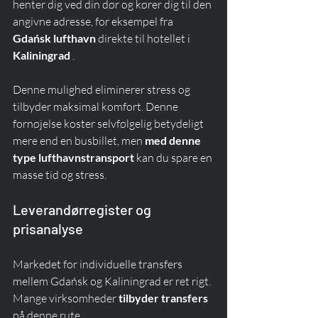
henter dig ved din dør og kører dig til den 
angivne adresse, for eksempel fra 
Gdańsk lufthavn
 direkte til hotellet i 
Kaliningrad
 .
Denne mulighed eliminerer stress og 
tilbyder maksimal komfort. Denne 
fornøjelse koster selvfølgelig betydeligt 
mere end en busbillet, men 
med denne 
type lufthavnstransport
 kan du spare en 
masse tid og stress.
Leverandørregister og 
prisanalyse
Markedet for individuelle transfers 
mellem Gdańsk og Kaliningrad er ret rigt. 
Mange virksomheder 
tilbyder transfers
på denne rute.