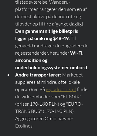
tilstedeværelse. Wanderu-
platformen rangerer den som en af 
de mest aktive på denne rute og 
tilbyder op til fire afgange dagligt. 
Den gennemsnitlige billetpris 
ligger på omkring $48-49.
 Til 
gengæld modtager du opgraderede 
rejsestandarder, herunder 
Wi-Fi, 
aircondition og 
underholdningssystemer ombord
 .
Andre transportører:
 Markedet 
suppleres af mindre, ofte lokale 
operatører. På 
e-podróżnik.pl
 finder 
du virksomheder som "EL-MAX" 
(priser 170-180 PLN) og "EURO-
TRANS BUS" (170-190 PLN). 
Aggregatoren Omio nævner 
Ecolines.