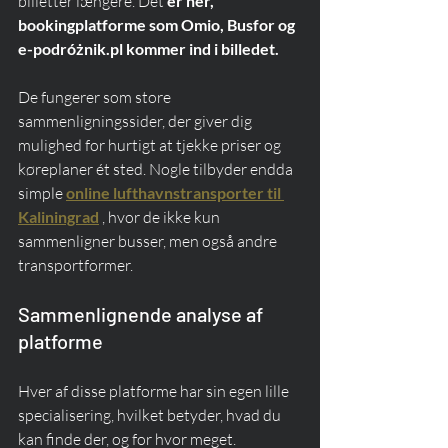
billetter længere. Det 
er her, 
bookingplatforme som Omio, Busfor og 
e-podróżnik.pl kommer ind i billedet.
De fungerer som store 
sammenligningssider, der giver dig 
mulighed for hurtigt at tjekke priser og 
køreplaner ét sted. Nogle tilbyder endda 
simple 
online lufthavnstransporter til 
Kaliningrad
 , hvor de ikke kun 
sammenligner busser, men også andre 
transportformer.
Sammenlignende analyse af 
platforme
Hver af disse platforme har sin egen lille 
specialisering, hvilket betyder, hvad du 
kan finde der, og for hvor meget.