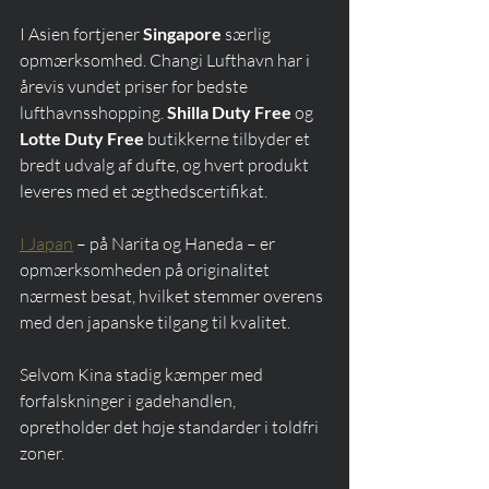
I Asien fortjener 
Singapore
 særlig 
opmærksomhed. Changi Lufthavn har i 
årevis vundet priser for bedste 
lufthavnsshopping. 
Shilla Duty Free
 og 
Lotte Duty Free
 butikkerne tilbyder et 
bredt udvalg af dufte, og hvert produkt 
leveres med et ægthedscertifikat.
I Japan
 – på Narita og Haneda – er 
opmærksomheden på originalitet 
nærmest besat, hvilket stemmer overens 
med den japanske tilgang til kvalitet.
Selvom Kina stadig kæmper med 
forfalskninger i gadehandlen, 
opretholder det høje standarder i toldfri 
zoner.