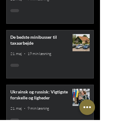
De bedste minibusser til
taxaarbejde
21. maj
19 min læsning
Ukrainsk og russisk: Vigtigste
forskelle og ligheder
21. maj
9 min læsning