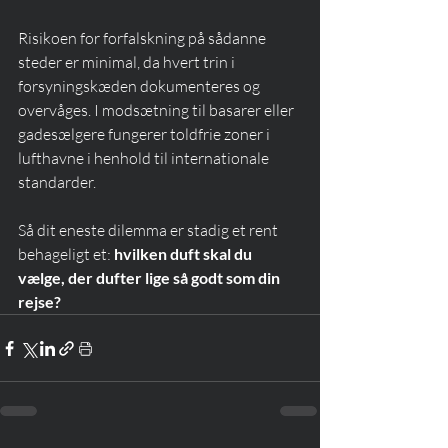
Risikoen for forfalskning på sådanne 
steder er minimal, da hvert trin i 
forsyningskæden dokumenteres og 
overvåges. I modsætning til basarer eller 
gadesælgere fungerer toldfrie zoner i 
lufthavne i henhold til internationale 
standarder.
Så dit eneste dilemma er stadig et rent 
behageligt et: 
hvilken duft skal du 
vælge, der dufter lige så godt som din 
rejse?