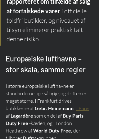
rapporteret om tilfælde af salg 
af forfalskede varer
 i officielle 
toldfri butikker, og niveauet af 
tilsyn eliminerer praktisk talt 
denne risiko.
Europæiske lufthavne – 
stor skala, samme regler
I større europæiske lufthavne er 
standarderne lige så høje, og driften er 
meget større. I Frankfurt drives 
butikkerne af 
Gebr. Heinemann
 , 
i Paris
af 
Lagardère
 som en del af 
Buy Paris 
Duty Free
 -kæden, og i London 
Heathrow af 
World Duty Free,
 der 
tilhører 
Dufry
 -gruppen.