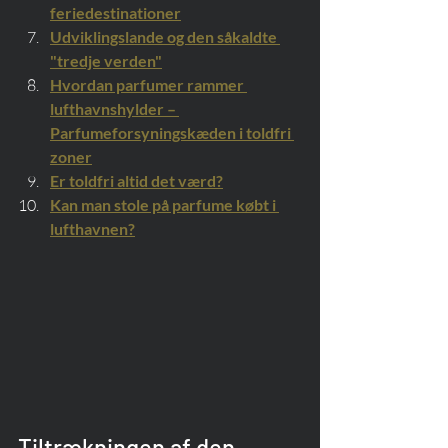
feriedestinationer
Udviklingslande og den såkaldte 
"tredje verden"
Hvordan parfumer rammer 
lufthavnshylder – 
Parfumeforsyningskæden i toldfri 
zoner
Er toldfri altid det værd?
Kan man stole på parfume købt i 
lufthavnen?
Tiltrækningen af den 