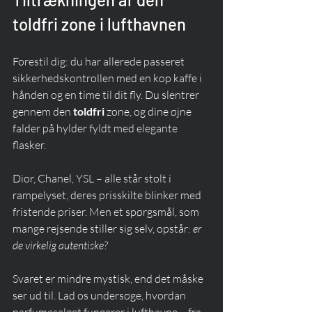
toldfri zone i lufthavnen
Forestil dig: du har allerede passeret 
sikkerhedskontrollen med en kop kaffe i 
hånden og en time til dit fly. Du slentrer 
gennem den 
toldfri
 zone, og dine øjne 
falder på hylder fyldt med elegante 
flasker.
Dior, Chanel, YSL – alle står stolt i 
rampelyset, deres prisskilte blinker med 
fristende priser. Men et spørgsmål, som 
mange rejsende stiller sig selv, opstår: 
er 
de virkelig autentiske?
Svaret er mindre mystisk, end det måske 
ser ud til. Lad os undersøge, hvordan 