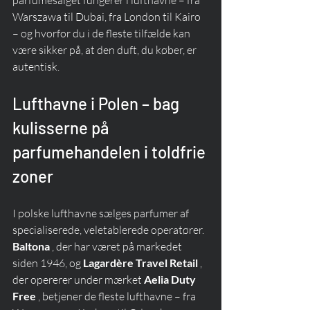
parfumesalget fungerer i lufthavne – fra 
Warszawa til Dubai, fra London til Kairo 
– og hvorfor du i de fleste tilfælde kan 
være sikker på, at den duft, du køber, er 
autentisk.
Lufthavne i Polen – bag 
kulisserne på 
parfumehandelen i toldfrie 
zoner
I polske lufthavne sælges parfumer af 
specialiserede, veletablerede operatører. 
Baltona
 , der har været på markedet 
siden 1946, og 
Lagardère Travel Retail
 , 
der opererer under mærket 
Aelia Duty 
Free
 , betjener de fleste lufthavne – fra 