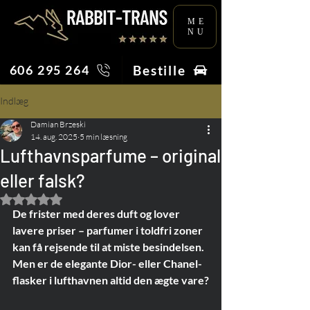
ME
NU
Bestille
606 295 264
Indlæg
Damian Brzeski
14. aug. 2025
5 min læsning
Lufthavnsparfume – original
eller falsk?
Bedømt til NaN ud af 5 stjerner.
De frister med deres duft og lover 
lavere priser – parfumer i toldfri zoner 
kan få rejsende til at miste besindelsen. 
Men er de elegante Dior- eller Chanel-
flasker i lufthavnen altid den ægte vare?