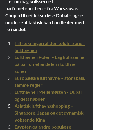
Lær om bag kulisserne i 
parfumebranchen – fra Warszawas 
Chopin til det luksuriøse Dubai – og se 
om du rent faktisk kan handle der med 
ro i sindet.
Tiltrækningen af den toldfri zone i 
lufthavnen
Lufthavne i Polen – bag kulisserne 
på parfumehandelen i toldfrie 
zoner
Europæiske lufthavne – stor skala, 
samme regler
Lufthavne i Mellemøsten - Dubai 
og dets naboer
Asiatisk lufthavnsshopping – 
Singapore, Japan og det dynamisk 
voksende Kina
Egypten og andre populære 