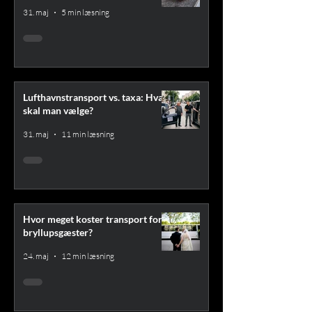
31. maj
5 min læsning
Lufthavnstransport vs. taxa: Hvad
skal man vælge?
31. maj
11 min læsning
Hvor meget koster transport for
bryllupsgæster?
24. maj
12 min læsning