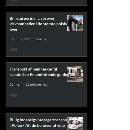
Bilreturnering: Liste over
virksomheder i de største polske
byer
31. jul.
11 min læsning
Transport af mennesker til
sanatoriet: En omfattende guide
31. maj
11 min læsning
Billig indenrigs passagertransport
i Polen - Alt du behøver at vide