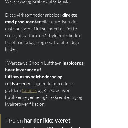
Warszawa og Krakow til Gdansk.
Disse virksomheder arbejder 
direkte 
med producenter
 eller autoriserede 
distributører af luksusmærker. Dette 
sikrer, at parfumer når hylderne direkte 
fra officielle lagre og ikke fra tilfældige 
kilder.
I Warszawa Chopin Lufthavn 
inspiceres 
hver leverance af 
lufthavnsmyndighederne og 
toldvæsenet
 . Lignende procedurer 
gælder i 
Gdańsk
 og Kraków, hvor 
butikkerne gennemgår akkreditering og 
kvalitetsverifikation.
I Polen 
har der ikke været 