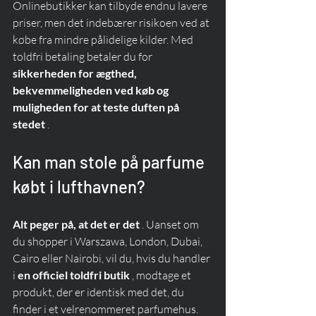
Onlinebutikker kan tilbyde endnu lavere 
priser, men det indebærer risikoen ved at 
købe fra mindre pålidelige kilder. Med 
toldfri betaling betaler du for 
sikkerheden for ægthed, 
bekvemmeligheden ved køb og 
muligheden for at teste duften på 
stedet
 .
Kan man stole på parfume 
købt i lufthavnen?
Alt peger på, at det er det
 . Uanset om 
du shopper i Warszawa, London, Dubai, 
Cairo eller Nairobi, vil du, hvis du handler 
i 
en officiel toldfri butik
 , modtage et 
produkt, der er identisk med det, du 
finder i et velrenommeret parfumehus.