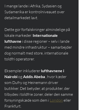
I mange lande i Afrika, Sydasien og 
Sydamerika er kontrolniveauet over 
detailmarkedet lavt.
Dette gør forfalskninger almindelige på 
lokale markeder. 
Internationale 
lufthavne
 i disse regioner – selv i lande 
med mindre infrastruktur – samarbejder 
dog normalt med store, internationale 
toldfri operatører.
Eksempler inkluderer 
lufthavnene i 
Nairobi
 og 
Addis Abeba
 , hvor kæder 
som Dufry og Heinemann driver 
butikker. Det betyder, at produkter, der 
tilbydes i toldfrie zoner, deler den samme 
forsyningskæde som dem i 
London
 eller 
Frankfurt.