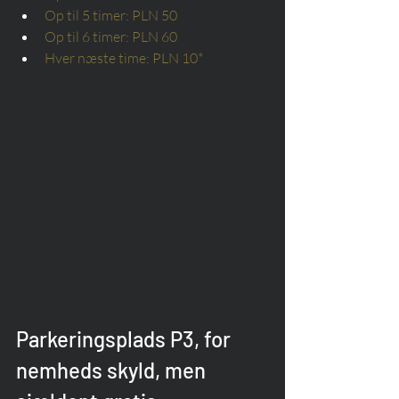
Op til 5 timer: PLN 50
Op til 6 timer: PLN 60
Hver næste time: PLN 10*
Parkeringsplads P3, for 
nemheds skyld, men 