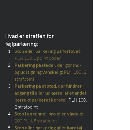
Hvad er straffen for 
fejlparkering:
Stop eller parkering på fortovet
: 
PLN 100, 2 point bøder
Parkering på steder, der gør ind- 
og udstigning vanskelig:
 PLN 100 , 2 
strafpoint
Parkering på et sted, der hindrer 
adgang til eller udkørsel af et andet 
korrekt parkeret køretøj:
 PLN 100, 
2 strafpoint
Stop i en tunnel, bro eller viadukt
: 
200 PLN, 5 strafpoint
Stop eller parkering af et køretøj 