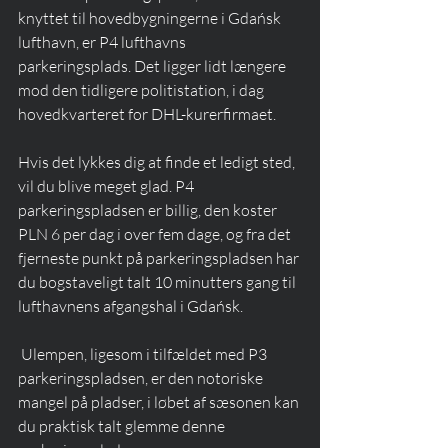
knyttet til hovedbygningerne i Gdańsk 
lufthavn, er P4 lufthavns 
parkeringsplads. Det ligger lidt længere 
mod den tidligere politistation, i dag 
hovedkvarteret for DHL-kurerfirmaet. 
Hvis det lykkes dig at finde et ledigt sted, 
vil du blive meget glad. P4 
parkeringspladsen er billig, den koster 
PLN 6 per dag i over fem dage, og fra det 
fjerneste punkt på parkeringspladsen har 
du bogstaveligt talt 10 minutters gang til 
lufthavnens afgangshal i Gdańsk. 
 Ulempen, ligesom i tilfældet med P3 
parkeringspladsen, er den notoriske 
mangel på pladser, i løbet af sæsonen kan 
du praktisk talt glemme denne 