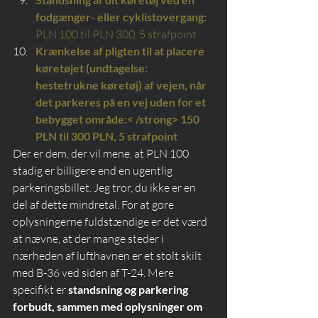
fodgænger- eller cyklistovergang:
PLN 100 til PLN 300, 5 strafpoint
Krænkelse af pligten til at placere 
køretøjet (undtagelse: 
hestetrukne køretøj) af vejen, når 
det parkeres på en vej uden for et 
bebygget område:< /strong> 150 
PLN til 300 PLN, 5 strafpoint
Der er dem, der vil mene, at PLN 100 
stadig er billigere end en ugentlig 
parkeringsbillet. Jeg tror, du ikke er en 
del af dette mindretal. For at gøre 
oplysningerne fuldstændige er det værd 
at nævne, at der mange steder i 
nærheden af lufthavnen er et stolt skilt 
med B-36 ved siden af T-24. Mere 
specifikt er 
standsning og parkering 
forbudt, sammen med oplysninger om 