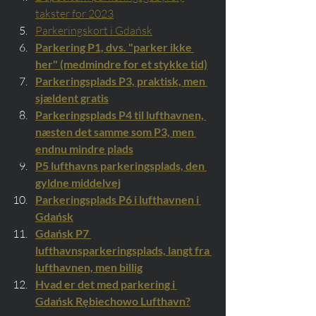
takster for 2023
Parkeringskort i Gdańsk
Parkering P1, dvs. "parker ikke 
her" (medmindre for et stykke tid)
Parkeringsplads P3, praktisk, men 
sjældent gratis
Parkeringsplads P4 til lufthavnen, 
næsten det samme som P3, men 
endnu mindre plads
P5 lufthavns parkeringsplads, den 
gyldne middelvej
Parkeringsplads P6 i lufthavnen i 
Gdańsk
Gdańsk P7 
lufthavnsparkeringsplads, langt fra 
lufthavnen, men billig
Hvad er det med parkering i 
Gdańsk Rębiechowo Lufthavn?