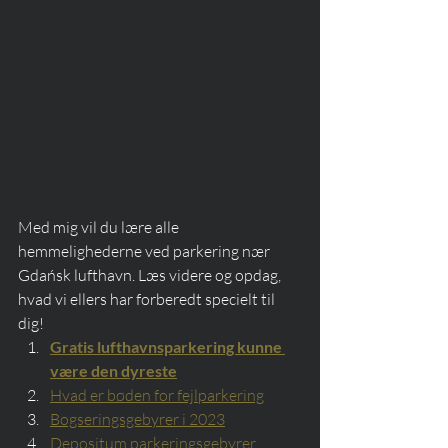
Med mig vil du lære alle 
hemmelighederne ved parkering nær 
Gdańsk lufthavn. Læs videre og opdag, 
hvad vi ellers har forberedt specielt til 
dig!
Gratis lufthavnsparkering kunne 
være den dyreste
Hvad er bøden for fejlparkering
Bogseringsgebyrer i 2023
Depositum parkeringsgebyrer, 