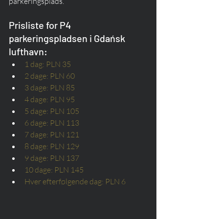
parkeringsplads. 
Prisliste for P4 
parkeringspladsen i Gdańsk 
lufthavn:
1 dag: PLN 35
2 dage: PLN 60
3 dage: PLN 85
4 dage: PLN 95
5 dage: PLN 105
6 dage: PLN 113
7 dage: PLN 121
8 dage: PLN 129
9 dage: PLN 137
10 dage: PLN 145
Hver efterfølgende dag: PLN 6