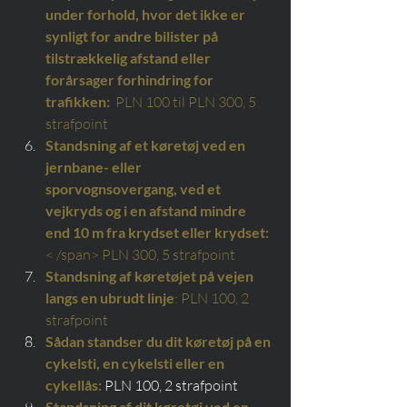
under forhold, hvor det ikke er 
synligt for andre bilister på 
tilstrækkelig afstand eller 
forårsager forhindring for 
trafikken:
  PLN 100 til PLN 300, 5 
strafpoint
Standsning af et køretøj ved en 
jernbane- eller 
sporvognsovergang, ved et 
vejkryds og i en afstand mindre 
end 10 m fra krydset eller krydset:
< /span> PLN 300, 5 strafpoint
Standsning af køretøjet på vejen 
langs en ubrudt linje
: PLN 100, 2 
strafpoint
Sådan standser du dit køretøj på en 
cykelsti, en cykelsti eller en 
cykellås:
 PLN 100, 2 strafpoint
Standsning af dit køretøj ved en 