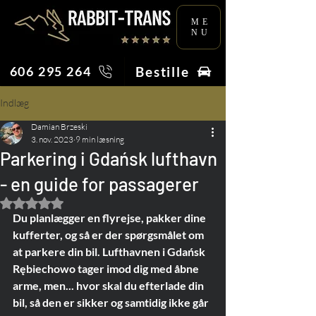
ME
NU
Bestille
606 295 264
Indlæg
Damian Brzeski
3. nov. 2023
9 min læsning
Parkering i Gdańsk lufthavn
- en guide for passagerer
Bedømt til NaN ud af 5 stjerner.
Du planlægger en flyrejse, pakker dine 
kufferter, og så er der spørgsmålet om 
at parkere din bil. Lufthavnen i Gdańsk 
Rębiechowo tager imod dig med åbne 
arme, men... hvor skal du efterlade din 
bil, så den er sikker og samtidig ikke går 