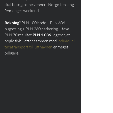
skal besøge dine venner i Norge i en lang 
fem-dages weekend. 
Rekning
? PLN 100 bøde + PLN 606 
bugsering + PLN 260 parkering + taxa 
PLN 70 resultat 
PLN 1.036
 Jeg tror, at 
nogle flybilletter sammen med 
individuel 
taxatransport til lufthavnen
 er meget 
billigere.