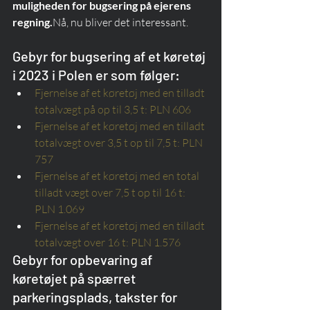
muligheden for bugsering på ejerens 
regning.
Nå, nu bliver det interessant. 
Gebyr for bugsering af et køretøj 
i 2023 i Polen er som følger:
Fjernelse af et køretøj med en tilladt 
totalvægt på op til 3,5 t: PLN 606
Fjernelse af et køretøj med en tilladt 
totalvægt over 3,5 t op til 7,5 t: PLN 
757
Fjernelse af et køretøj med en total 
tilladt vægt over 7,5 t op til 16 t: 
PLN 1.069
Fjernelse af et køretøj med en tilladt 
totalvægt over 16 t: PLN 1.576
Gebyr for opbevaring af 
køretøjet på spærret 
parkeringsplads, takster for 