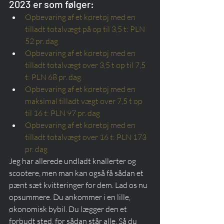
2023 er som følger:
Opbevaring af et køretøj med en 
tilladt totalvægt på op til 3,5 t: PLN 
52 pr. dag
Opbevaring af et køretøj med en 
tilladt totalvægt over 3,5 t op til 7,5 
t: PLN 68 pr. dag
Opbevaring af et køretøj med en 
maksimal tilladt vægt over 7,5 t op 
til 16 t: PLN 97 pr. dag
Opbevaring af et køretøj med en 
tilladt totalvægt over 16 t: PLN 173 
pr. dag
Jeg har allerede undladt knallerter og 
scootere, men man kan også få sådan et 
pænt sæt kvitteringer for dem. Lad os nu 
opsummere. Du ankommer i en lille, 
økonomisk bybil. Du lægger den et 
forbudt sted, for sådan står alle. Så du 