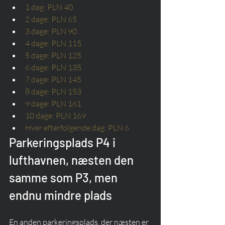
1 dag: PLN 40
2 dage: PLN 65
3 dage: PLN 90
4 dage: PLN 115
5 dage: PLN 125
6 dage: PLN 135
7 dage: PLN 145
8 dage: PLN 153
9 dage: PLN 161
10 dage: PLN 169
Hver efterfølgende dag: PLN 6
Parkeringsplads P4 i 
lufthavnen, næsten den 
samme som P3, men 
endnu mindre plads
En anden parkeringsplads, der næsten er 