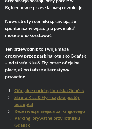
organizacja postoju przy porcie w 
Rębiechowie przeszła małą rewolucję. 
Nowe strefy i cenniki sprawiają, że 
spontaniczny wjazd „na pewniaka” 
może słono kosztować. 
Ten przewodnik to Twoja mapa 
drogowa przez parking lotnisko Gdańsk 
– od strefy Kiss & Fly, przez oficjalne 
place, aż po tańsze alternatywy 
prywatne.
Oficjalne parkingi lotniska Gdańsk
Strefa Kiss & Fly – szybki postój 
bez opłat
Rezerwacja miejsca parkingowego
Parkingi prywatne przy lotnisku 
Gdańsk