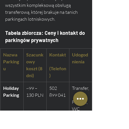
wszystkim kompleksową obsługą 
transferową, której brakuje na tanich 
parkingach lotniskowych.
Tabela zbiorcza: Ceny i kontakt do 
parkingów prywatnych
Nazwa 
Szacunk
Kontakt
Udogod
Parking
owy 
nienia
u
koszt (8 
(Telefon
dni)
)
Holiday 
~99 – 
502 
Transfer,
Parking
130 PLN
899 041
Foteliki, 
WC
Parking 
~77 – 
733 
Transfer
Goliat
85 PLN
135 125
 24h, 