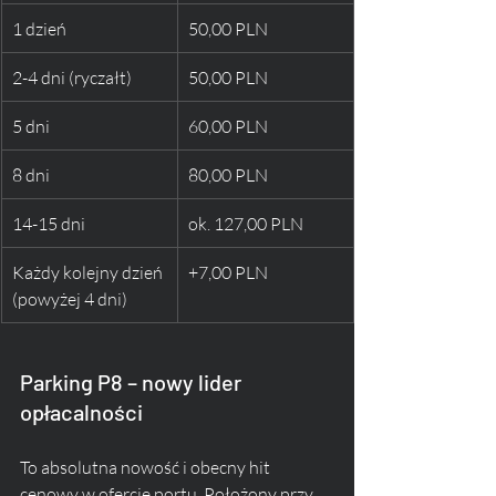
1 dzień
50,00 PLN
2-4 dni (ryczałt)
50,00 PLN
5 dni
60,00 PLN
8 dni
80,00 PLN
14-15 dni
ok. 127,00 PLN
Każdy kolejny dzień 
+7,00 PLN
(powyżej 4 dni)
Parking P8 – nowy lider 
opłacalności
To absolutna nowość i obecny hit 
cenowy w ofercie portu. Położony przy 