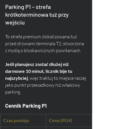
Parking P1 – strefa 
krótkoterminowa tuż przy 
wejściu
To strefa premium zlokalizowana tuż 
przed drzwiami terminala T2, stworzona 
z myślą o błyskawicznych powitaniach. 
Jeśli planujesz zostać dłużej niż 
darmowe 10 minut, licznik bije tu 
najszybciej
, więc traktuj to miejsce raczej 
jako punkt przesiadkowy niż właściwy 
parking.
Cennik Parking P1
Czas postoju
Cena (PLN)