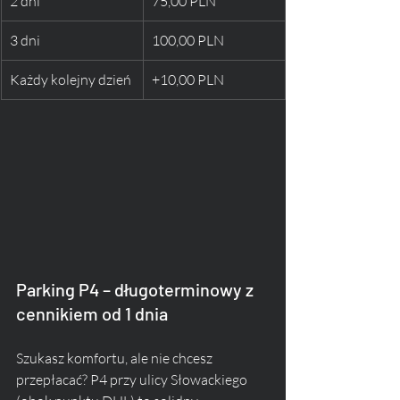
2 dni
75,00 PLN
3 dni
100,00 PLN
Każdy kolejny dzień
+10,00 PLN
Parking P4 – długoterminowy z 
cennikiem od 1 dnia
Szukasz komfortu, ale nie chcesz 
przepłacać? P4 przy ulicy Słowackiego 