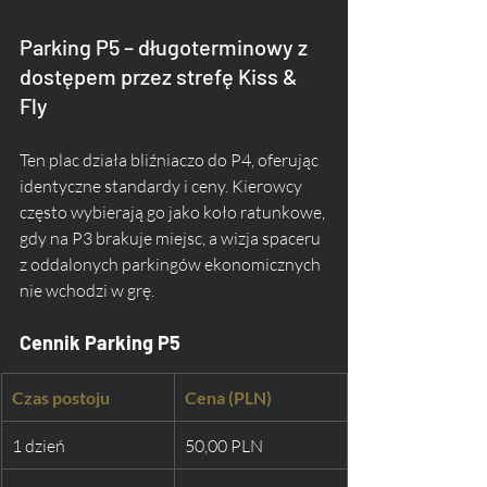
Parking P5 – długoterminowy z 
dostępem przez strefę Kiss & 
Fly
Ten plac działa bliźniaczo do P4, oferując 
identyczne standardy i ceny. Kierowcy 
często wybierają go jako koło ratunkowe, 
gdy na P3 brakuje miejsc, a wizja spaceru 
z oddalonych parkingów ekonomicznych 
nie wchodzi w grę.
Cennik Parking P5
Czas postoju
Cena (PLN)
1 dzień
50,00 PLN