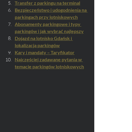
Transfer z parkingu na terminal
Bezpieczeństwo i udogodnienia na 
parkingach przy lotniskowych
Abonamenty parkingowe i typy 
parkingów i jak wybrać najlepszy
Dojazd na lotnisko Gdańsk i 
lokalizacja parkingów
Kary i mandaty – Taryfikator
Najczęściej zadawane pytania w 
temacie parkingów lotniskowych