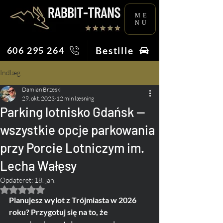
ME
NU
Bestille
606 295 264
Indlæg
Damian Brzeski
29. okt. 2023
12 min læsning
Parking lotnisko Gdańsk —
wszystkie opcje parkowania
przy Porcie Lotniczym im.
Lecha Wałęsy
Opdateret:
18. jan.
Bedømt til NaN ud af 5 stjerner.
Planujesz wylot z Trójmiasta w 2026 
roku? Przygotuj się na to, że 