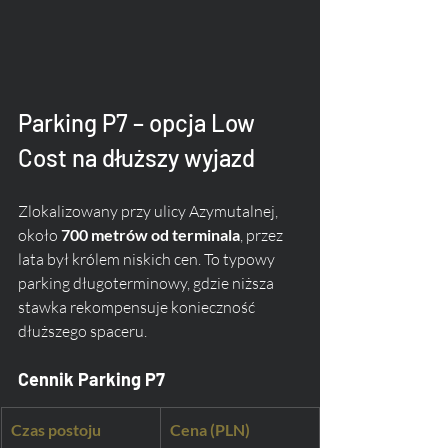
Parking P7 – opcja Low 
Cost na dłuższy wyjazd
Zlokalizowany przy ulicy Azymutalnej, 
około 
700 metrów od terminala
, przez 
lata był królem niskich cen. To typowy 
parking długoterminowy, gdzie niższa 
stawka rekompensuje konieczność 
dłuższego spaceru.
Cennik Parking P7
Czas postoju
Cena (PLN)