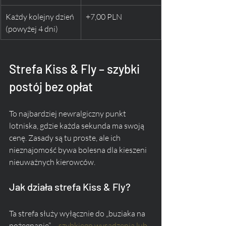
Każdy kolejny dzień 
+7,00 PLN
(powyżej 4 dni)
Strefa Kiss & Fly – szybki 
postój bez opłat
To najbardziej newralgiczny punkt 
lotniska, gdzie każda sekunda ma swoją 
cenę. Zasady są tu proste, ale ich 
nieznajomość bywa bolesna dla kieszeni 
nieuważnych kierowców.
Jak działa strefa Kiss & Fly?
Ta strefa służy wyłącznie do „buziaka na 
pożegnanie” – 
szybkiego wysadzenia lub 