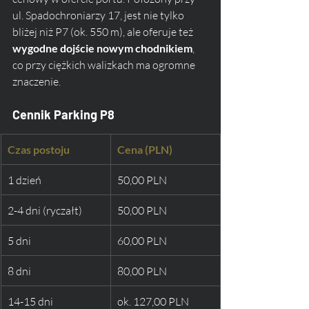
ul. Spadochroniarzy 17, jest nie tylko 
bliżej niż P7 (ok. 550 m), ale oferuje też 
wygodne dojście nowym chodnikiem
, 
co przy ciężkich walizkach ma ogromne 
znaczenie.
Cennik Parking P8
Czas postoju
Cena (PLN)
1 dzień
50,00 PLN
2-4 dni (ryczałt)
50,00 PLN
5 dni
60,00 PLN
8 dni
80,00 PLN
14-15 dni
ok. 127,00 PLN