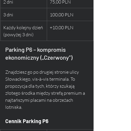
2 dni
75,00 PLN
3 dni
100,00 PLN
Każdy kolejny dzień 
+10,00 PLN
(powyżej 3 dni)
Parking P6 – kompromis 
ekonomiczny („Czerwony”)
Znajdziesz go po drugiej stronie ulicy 
Słowackiego, vis-à-vis terminala. To 
propozycja dla tych, którzy szukają 
złotego środka między strefą premium a 
najtańszymi placami na obrzeżach 
lotniska.
Cennik Parking P6