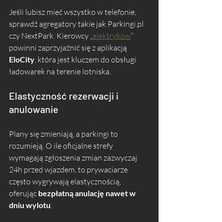
Jeśli lubisz mieć wszystko w telefonie, 
sprawdź agregatory takie jak Parkingi.pl 
czy NextPark. Kierowcy „
elektryków
” 
powinni zaprzyjaźnić się z aplikacją 
EloCity
, która jest kluczem do obsługi 
ładowarek na terenie lotniska.
Elastyczność rezerwacji i 
anulowanie
Plany się zmieniają, a parkingi to 
rozumieją. O ile oficjalne strefy 
wymagają zgłoszenia zmian zazwyczaj 
24h przed wjazdem, to prywaciarze 
często wygrywają elastycznością, 
oferując 
bezpłatną anulację nawet w 
dniu wylotu
.