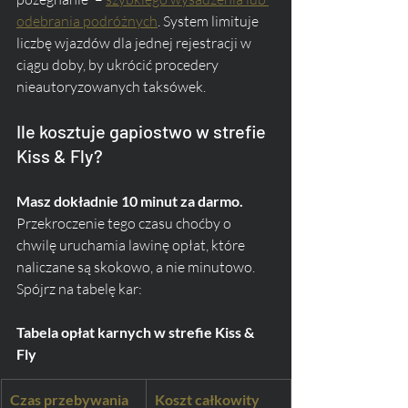
odebrania podróżnych
. System limituje 
liczbę wjazdów dla jednej rejestracji w 
ciągu doby, by ukrócić procedery 
nieautoryzowanych taksówek.
Ile kosztuje gapiostwo w strefie 
Kiss & Fly?
Masz dokładnie 10 minut za darmo.
Przekroczenie tego czasu choćby o 
chwilę uruchamia lawinę opłat, które 
naliczane są skokowo, a nie minutowo. 
Spójrz na tabelę kar:
Tabela opłat karnych w strefie Kiss & 
Fly
Czas przebywania 
Koszt całkowity 