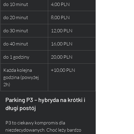
do 10 minut
4,00 PLN
do 20 minut
8,00 PLN
do 30 minut
12,00 PLN
do 40 minut
16,00 PLN
do 1 godziny
20,00 PLN
Każda kolejna 
+10,00 PLN
godzina (powyżej 
2h)
Parking P3 – hybryda na krótki i 
długi postój
P3 to ciekawy kompromis dla 
niezdecydowanych. Choć leży bardzo 