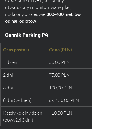
(obok punktu DHL) to solidny, 
utwardzony i monitorowany plac, 
oddalony o zaledwie 
300-400 metrów 
od hali odlotów
.
Cennik Parking P4
Czas postoju
Cena (PLN)
1 dzień
50,00 PLN
2 dni
75,00 PLN
3 dni
100,00 PLN
8 dni (tydzień)
ok. 150,00 PLN
Każdy kolejny dzień 
+10,00 PLN
(powyżej 3 dni)