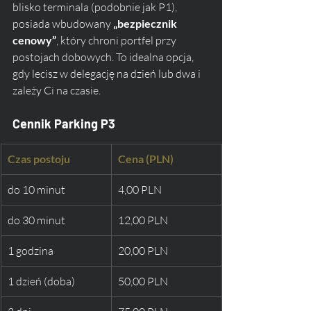
blisko terminala (podobnie jak P1), 
posiada wbudowany 
„bezpiecznik 
cenowy”
, który chroni portfel przy 
postojach dobowych. To idealna opcja, 
gdy lecisz w delegację na dzień lub dwa i 
zależy Ci na czasie.
Cennik Parking P3
Czas postoju
Cena (PLN)
do 10 minut
4,00 PLN
do 30 minut
12,00 PLN
1 godzina
20,00 PLN
1 dzień (doba)
50,00 PLN