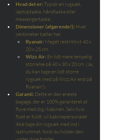
Hvad det er:
Typisk en rygsæk, 
laptoptaske, håndtaske eller 
messengertaske.
Dimensioner (afgørende!):
Hver 
centimeter tæller her.
Ryanair:
Meget restriktivt 40 x 
20 x 25 cm.
Wizz Air:
En lidt mere lempelig 
størrelse på 40 x 30 x 20 cm. (Ja, 
du kan tage en lidt større 
rygsæk med på Wizz Air end på 
Ryanair!).
Garanti:
Dette er den eneste 
bagage, der er 100% garanteret at 
flyve med dig i kabinen. Selv hvis 
flyet er fuldt, vil kabinepersonalet 
ikke tage din rygsæk med ind i 
lastrummet, fordi du holder den 
under dine fødder.