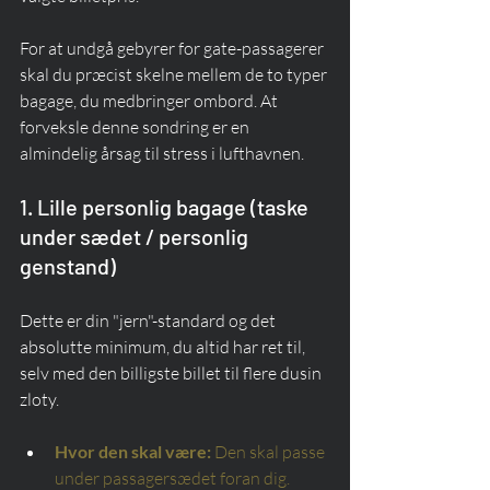
For at undgå gebyrer for gate-passagerer 
skal du præcist skelne mellem de to typer 
bagage, du medbringer ombord. At 
forveksle denne sondring er en 
almindelig årsag til stress i lufthavnen.
1. Lille personlig bagage (taske 
under sædet / personlig 
genstand)
Dette er din "jern"-standard og det 
absolutte minimum, du altid har ret til, 
selv med den billigste billet til flere dusin 
zloty.
Hvor den skal være:
Den skal passe 
under passagersædet foran dig.