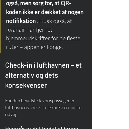
også, men sørg for, at QR-
koden ikke er dækket af nogen 
notifikation
 . Husk også, at 
Ryanair har fjernet 
hjemmeudskrifter for de fleste 
ruter – appen er konge.
Check-in i lufthavnen – et 
alternativ og dets 
konsekvenser
For den bevidste lavprispassager er 
lufthavnens check-in-skranke en sidste 
udvej.
Hvornår er det bedst at bruge 