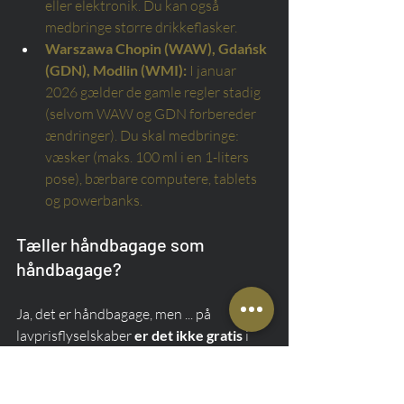
eller elektronik. Du kan også 
medbringe større drikkeflasker.
Warszawa Chopin (WAW), Gdańsk 
(GDN), Modlin (WMI):
I januar 
2026 gælder de gamle regler stadig 
(selvom WAW og GDN forbereder 
ændringer). Du skal medbringe: 
væsker (maks. 100 ml i en 1-liters 
pose), bærbare computere, tablets 
og powerbanks.
Tæller håndbagage som 
håndbagage?
Ja, det er håndbagage, men ... på 
lavprisflyselskaber 
er det ikke gratis
 i 
basisprisen. For at komme ombord med 
det skal du købe "Priority"-tjenesten eller 
en separat 10 kg taske. Forsøg på at 