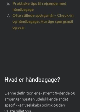
Praktiske tips til rejsende med 
håndbagage
Ofte stillede spørgsmål – Check-in 
og håndbagage: Hurtige spørgsmål 
og svar
Hvad er håndbagage?
Denne definition er ekstremt flydende og 
afhænger næsten udelukkende af det 
specifikke flyselskabs politik og den 
valgte billetpris.