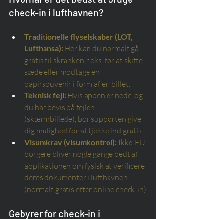
check-in i lufthavnen?
Traditionelle flyselskaber (LOT, 
Lufthansa):
Her kan du normalt gå 
gratis til skranken, f.eks. for at skifte 
sæde eller modtage en 
papirsouvenir i form af en billet.
Teknisk fejl:
Hvis appen er nede, og 
du har bevis på fejlen 
(skærmbillede), bør supporten give 
dig mulighed for at tjekke ind gratis.
Visumkrav (visumkontrol):
Ikke-EU-
borgere bliver nogle gange bedt af 
applikationen om fysisk at verificere 
deres dokumenter i lufthavnen 
(normalt gratis efter online check-in).
Gebyrer for check-in i 