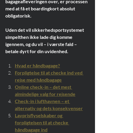
bagageafleveringen over, er processen 
med at få et boardingkort absolut 
obligatorisk.
Uden det vil sikkerhedsportsystemet 
simpelthen ikke lade dig komme 
igennem, og du vil – i værste fald – 
betale dyrt for din uvidenhed.
Hvad er håndbagage?
Forpligtelse til at checke ind ved 
rejse med håndbagage
Online check-in – det mest 
almindelige valg for rejsende
Check-in i lufthavnen – et 
alternativ og dets konsekvenser
Lavprisflyselskaber og 
forpligtelsen til at checke 
håndbagage ind