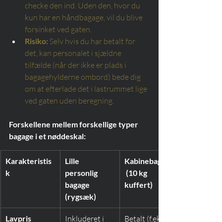
checke den ind. Uden den, hvor du 
kun har en håndbagage, vil du blive 
forsinket ved gaten.
Risiko:
Selv hvis du har betalt for 
det, kan personalet i sjældne 
tilfælde (når der ikke er plads i 
bagagehylderne ombord) bede dig 
om at efterlade det i lastrummet lige 
ved gaten uden beregning.
Forskellene mellem forskellige typer 
bagage i et nøddeskal:
Karakteristis
Lille 
Kabinebagage
k
personlig 
 (10 kg 
bagage 
kuffert)
(rygsæk)
Lavpris
Inkluderet i 
Betalt (f.eks. i 