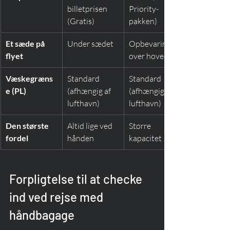
billetprisen 
Priority-
(Gratis)
pakken)
Et sæde på 
Under sædet
Opbevaring 
flyet
over hovedet
Væskegræns
Standard 
Standard 
e (PL)
(afhængig af 
(afhængig af 
lufthavn)
lufthavn)
Den største 
Altid lige ved 
Større 
fordel
hånden
kapacitet
Forpligtelse til at checke 
ind ved rejse med 
håndbagage