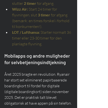
slutter
2 timer
før afgang.
Wizz Air:
Start 24 timer før 
flyvningen, slut
3 timer
før afgang 
(bemærk: en times forskel i forhold 
til konkurrenten!).
LOT / Lufthansa:
Starter normalt 36 
timer eller 23-30 timer før den 
planlagte flyvning.
Mobilapps og andre muligheder 
for selvbetjeningsindtjekning
Året 2025 bragte en revolution. Ryanair 
har stort set elimineret papirbaserede 
boardingkort til fordel for digitale 
(digitale boardingkort) siden november 
2025. Det er praktisk talt blevet 
obligatorisk at have appen på sin telefon.