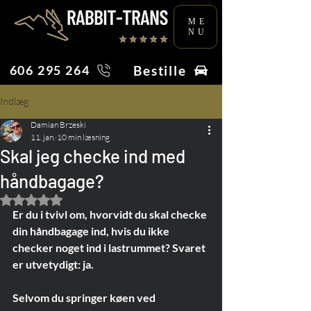
ME
NU
Bestille
606 295 264
Indlæg
Damian Brzeski
11. jan.
10 min læsning
Skal jeg checke ind med
håndbagage?
Bedømt til NaN ud af 5 stjerner.
Er du i tvivl om, hvorvidt du skal checke 
din håndbagage ind, hvis du ikke 
checker noget ind i lastrummet? Svaret 
er utvetydigt: ja.
Selvom du springer køen ved 