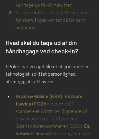
kan tage op til 40 minutter.
Portene lukkes strengt 30 minutter 
før start. Ingen venter på for sent 
ankomne.
Hvad skal du tage ud af din 
håndbagage ved check-in?
I Polen har vi i øjeblikket at gøre med en 
teknologisk splittet personlighed, 
afhængig af lufthavnen:
Kraków-Balice (KRK), Poznań-
Ławica (POZ):
Moderne CT-
scannere er i drift her (lignende vil 
blive installeret i lufthavnen i 
Gdańsk inden sommeren 2026).
Du 
behøver ikke at
medbringe væsker 