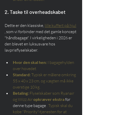
2. Taske til overheadskabet
Dette er den klassiske, 
lille kuffert på hjul
, som vi forbinder med det gamle koncept 
"håndbagage". I virkeligheden i 2026 er 
den blevet en luksusvare hos 
lavprisflyselskaber.
Hvor den skal hen:
I bagagehylden 
over hovedet.
Standard:
Typisk er målene omkring 
55 x 40 x 23 cm, og vægten må ikke 
overstige 10 kg.
Betaling:
Flyselskaber som Ryanair 
og Wizz Air
opkræver ekstra
 for 
denne type bagage 
. Typisk skal du 
købe "Priority"-tjenesten for at 