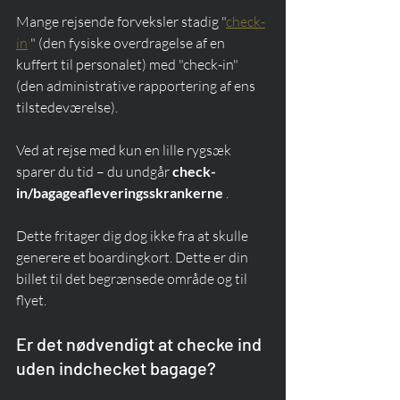
Mange rejsende forveksler stadig "
check-
in
 " (den fysiske overdragelse af en 
kuffert til personalet) med "check-in" 
(den administrative rapportering af ens 
tilstedeværelse).
Ved at rejse med kun en lille rygsæk 
sparer du tid – du undgår 
check-
in/bagageafleveringsskrankerne
 .
Dette fritager dig dog ikke fra at skulle 
generere et boardingkort. Dette er din 
billet til det begrænsede område og til 
flyet.
Er det nødvendigt at checke ind 
uden indchecket bagage?