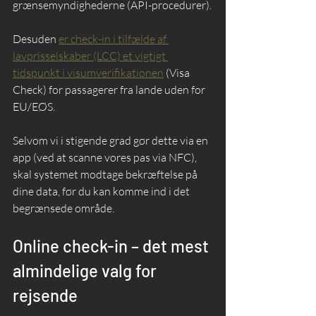
grænsemyndighederne (API-procedurer).
Desuden 
er check-in i tilfælde af 
lavprisselskaber (LCC) et vigtigt 
tidspunkt i visumverifikationen
 (Visa 
Check) for passagerer fra lande uden for 
EU/EØS.
Selvom vi i stigende grad gør dette via en 
app (ved at scanne vores pas via NFC), 
skal systemet modtage bekræftelse på 
dine data, før du kan komme ind i det 
begrænsede område.
Online check-in – det mest 
almindelige valg for 
rejsende