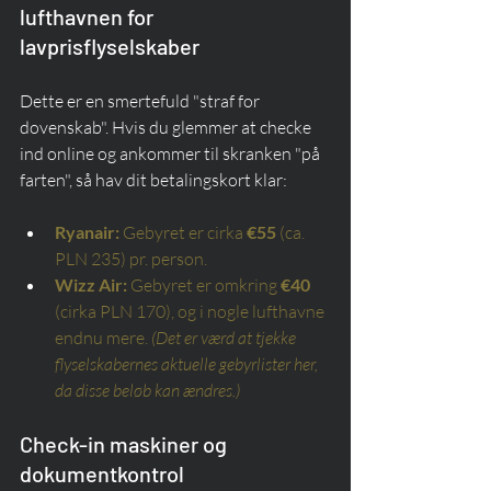
lufthavnen for 
lavprisflyselskaber
Dette er en smertefuld "straf for 
dovenskab". Hvis du glemmer at checke 
ind online og ankommer til skranken "på 
farten", så hav dit betalingskort klar:
Ryanair:
Gebyret er cirka
€55
(ca. 
PLN 235) pr. person.
Wizz Air:
Gebyret er omkring
€40
(cirka PLN 170), og i nogle lufthavne 
endnu mere.
(Det er værd at tjekke 
flyselskabernes aktuelle gebyrlister her, 
da disse beløb kan ændres.)
Check-in maskiner og 
dokumentkontrol