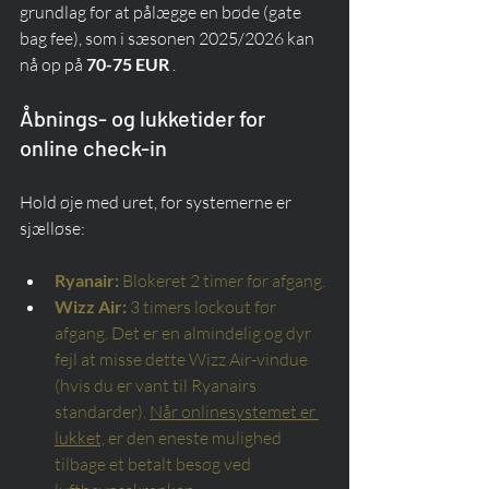
grundlag for at pålægge en bøde (gate 
bag fee), som i sæsonen 2025/2026 kan 
nå op på 
70-75 EUR
 .
Åbnings- og lukketider for 
online check-in
Hold øje med uret, for systemerne er 
sjælløse:
Ryanair:
Blokeret 2 timer før afgang.
Wizz Air:
3 timers lockout før 
afgang. Det er en almindelig og dyr 
fejl at misse dette Wizz Air-vindue 
(hvis du er vant til Ryanairs 
standarder).
Når onlinesystemet er 
lukket,
er den eneste mulighed 
tilbage et betalt besøg ved 