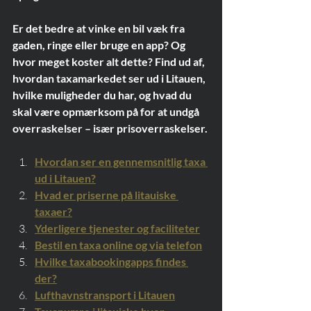
Er det bedre at vinke en bil væk fra 
gaden, ringe eller bruge en app? Og 
hvor meget koster alt dette? Find ud af, 
hvordan taxamarkedet ser ud i Litauen, 
hvilke muligheder du har, og hvad du 
skal være opmærksom på for at undgå 
overraskelser – især prisoverraskelser.
Hvordan ser en gennemsnitlig taxa 
ud i Litauen?
Hvad er priserne på litauiske 
taxaer?
Yderligere tjenester og faciliteter
Bestil en taxa online og via telefon
Hvilke taxabookingapps findes 
der?
Lufthavnstransport i Litauen