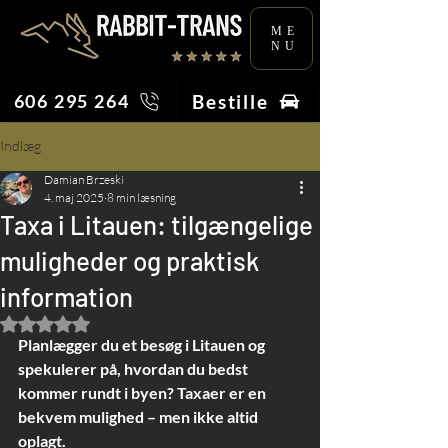
ME
NU
Bestille
606 295 264
Indlæg
Damian Brzeski
4. maj 2025
8 min læsning
Taxa i Litauen: tilgængelige
muligheder og praktisk
information
Bedømt til NaN ud af 5 stjerner.
Planlægger du et besøg i Litauen og 
spekulerer på, hvordan du bedst 
kommer rundt i byen? Taxaer er en 
bekvem mulighed – men ikke altid 
oplagt.