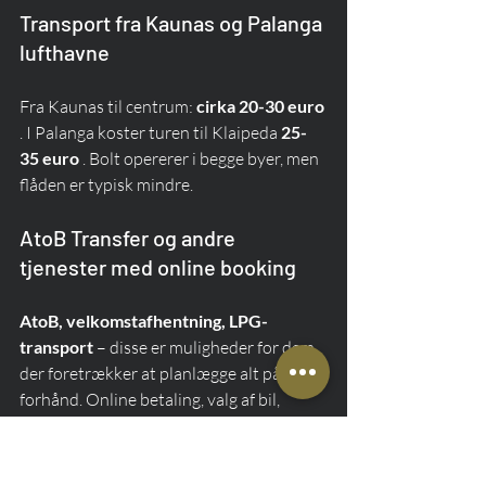
Transport fra Kaunas og Palanga 
lufthavne
Fra Kaunas til centrum: 
cirka 20-30 euro
. I Palanga koster turen til Klaipeda 
25-
35 euro
 . Bolt opererer i begge byer, men 
flåden er typisk mindre.
AtoB Transfer og andre 
tjenester med online booking
AtoB, velkomstafhentning, LPG-
transport
 – disse er muligheder for dem, 
der foretrækker at planlægge alt på 
forhånd. Online betaling, valg af bil, 
yderligere muligheder (autostol, stor 
bagage). Nul stress efter landing.