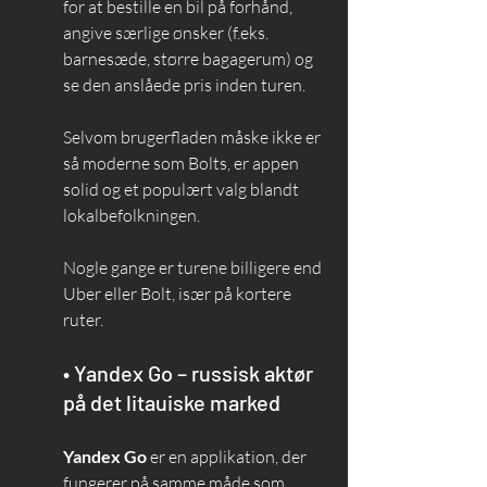
for at bestille en bil på forhånd, 
angive særlige ønsker (f.eks. 
barnesæde, større bagagerum) og 
se den anslåede pris inden turen.
Selvom brugerfladen måske ikke er 
så moderne som Bolts, er appen 
solid og et populært valg blandt 
lokalbefolkningen.
Nogle gange er turene billigere end 
Uber eller Bolt, især på kortere 
ruter.
• Yandex Go – russisk aktør 
på det litauiske marked
Yandex Go
 er en applikation, der 
fungerer på samme måde som 