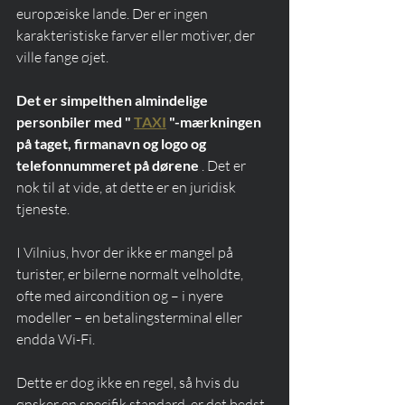
europæiske lande. Der er ingen 
karakteristiske farver eller motiver, der 
ville fange øjet.
Det er simpelthen almindelige 
personbiler med "
TAXI
"-mærkningen 
på taget, firmanavn og logo og 
telefonnummeret på dørene
 . Det er 
nok til at vide, at dette er en juridisk 
tjeneste.
I Vilnius, hvor der ikke er mangel på 
turister, er bilerne normalt velholdte, 
ofte med aircondition og – i nyere 
modeller – en betalingsterminal eller 
endda Wi-Fi.
Dette er dog ikke en regel, så hvis du 
ønsker en specifik standard, er det bedst 