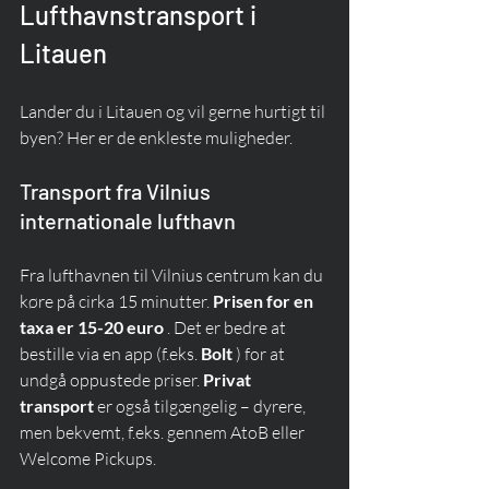
Lufthavnstransport i 
Litauen
Lander du i Litauen og vil gerne hurtigt til 
byen? Her er de enkleste muligheder.
Transport fra Vilnius 
internationale lufthavn
Fra lufthavnen til Vilnius centrum kan du 
køre på cirka 15 minutter. 
Prisen for en 
taxa er 15-20 euro
 . Det er bedre at 
bestille via en app (f.eks. 
Bolt
 ) for at 
undgå oppustede priser. 
Privat 
transport
 er også tilgængelig – dyrere, 
men bekvemt, f.eks. gennem AtoB eller 
Welcome Pickups.