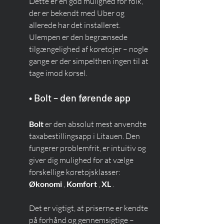
Dette er en god mulighed for folk, 
der er bekendt med Uber og 
allerede har det installeret. 
Ulempen er den begrænsede 
tilgængelighed af køretøjer – nogle 
gange er der simpelthen ingen til at 
tage imod kørsel.
• Bolt – den førende app
Bolt
 er den absolut mest anvendte 
taxabestillingsapp i Litauen. Den 
fungerer problemfrit, er intuitiv og 
giver dig mulighed for at vælge 
forskellige køretøjsklasser: 
Økonomi
 , 
Komfort
 , 
XL
 .
Det er vigtigt, at priserne er kendte 
på forhånd og gennemsigtige – 