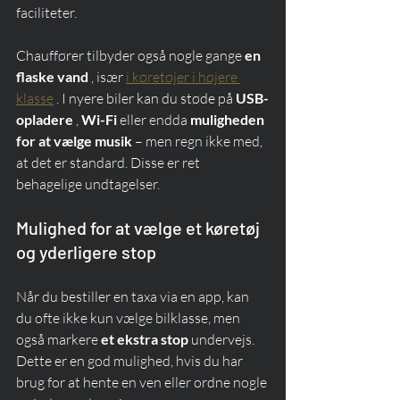
faciliteter.
Chauffører tilbyder også nogle gange 
en 
flaske vand
 , især 
i køretøjer i højere 
klasse
 . I nyere biler kan du støde på 
USB-
opladere
 , 
Wi-Fi
 eller endda 
muligheden 
for at vælge musik
 – men regn ikke med, 
at det er standard. Disse er ret 
behagelige undtagelser.
Mulighed for at vælge et køretøj 
og yderligere stop
Når du bestiller en taxa via en app, kan 
du ofte ikke kun vælge bilklasse, men 
også markere 
et ekstra stop
 undervejs. 
Dette er en god mulighed, hvis du har 
brug for at hente en ven eller ordne nogle 