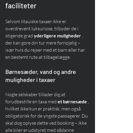
faciliteter
Selvom litauiske taxaer ikke er 
overdrevent luksuriøse, tilbyder de i 
stigende grad 
yderligere muligheder
 , 
der kan gøre din tur mere fornøjelig – 
især hvis du rejser med et barn eller har 
en bestemt rute at tilbagelægge.
Børnesæder, vand og andre 
muligheder i taxaer
Nogle selskaber tillader dig at 
forudbestille en taxa med 
et børnesæde
 , 
hvilket ikke kun er praktisk, men også 
obligatorisk for de yngste passagerer. Du 
skal dog oplyse dette ved booking – ikke 
alle biler er udstyret med sådanne 