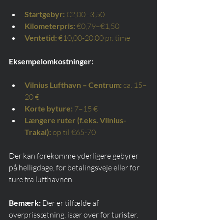
Startgebyr:
€2,00–3,50
Kilometerpris:
€0,79–€1,50
Ventetid:
€10,00-20,00 pr. time
Eksempelomkostninger:
Vilnius Lufthavn – Centrum:
ca. 15–
20 €
Korte byture:
7–15 €
Længere ruter (f.eks. Vilnius-
Trakai):
op til €65-70
Der kan forekomme yderligere gebyrer 
på helligdage, for betalingsveje eller for 
ture fra lufthavnen.
Bemærk:
 Der er tilfælde af 
overprissætning, især over for turister.