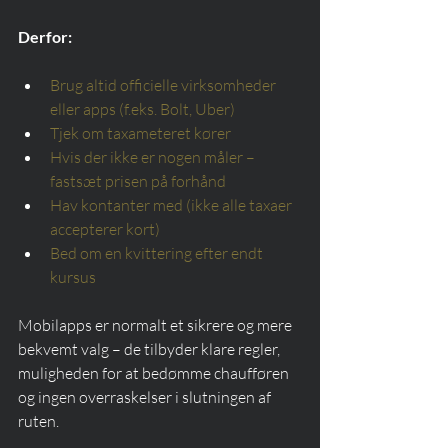
Derfor:
Brug altid officielle virksomheder 
eller apps (f.eks. Bolt, Uber)
Tjek om taxameteret kører
Hvis der ikke er nogen måler – 
fastsæt prisen på forhånd
Hav kontanter med (ikke alle taxaer 
accepterer kort)
Bed om en kvittering efter endt 
kursus
Mobilapps er normalt et sikrere og mere 
bekvemt valg – de tilbyder klare regler, 
muligheden for at bedømme chaufføren 
og ingen overraskelser i slutningen af 
ruten.