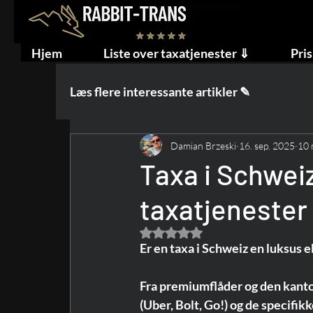
Hjem
Liste over taxatjenester ⇓
Pris
Læs flere interessante artikler ✎
Damian Brzeski
16. sep. 2025
10 
Taxa i Schweiz
taxatjenester
Bedømt til NaN ud af 5 stjerner.
Er en taxa i Schweiz en luksus e
Fra premiumflåder og den kanton
(Uber, Bolt, Go!) og de specifik