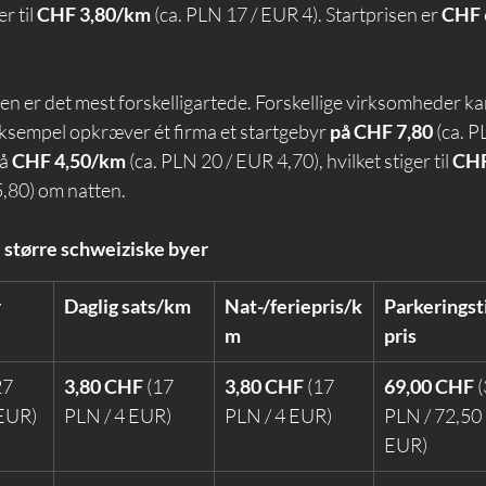
 til 
CHF 3,80/km
 (ca. PLN 17 / EUR 4). Startprisen er 
CHF 
n er det mest forskelligartede. Forskellige virksomheder ka
 eksempel opkræver ét firma et startgebyr 
på CHF 7,80
 (ca. 
å 
CHF 4,50/km
 (ca. PLN 20 / EUR 4,70), hvilket stiger til 
CHF
5,80) om natten.
 større schweiziske byer
r
Daglig sats/km
Nat-/feriepris/k
Parkerings
m
pris
27 
3,80 CHF
 (17 
3,80 CHF
 (17 
69,00 CHF
 
 EUR)
PLN / 4 EUR)
PLN / 4 EUR)
PLN / 72,50 
EUR)