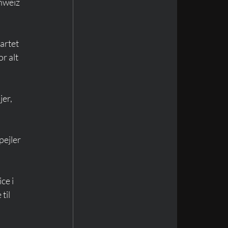
hweiz 
artet 
r alt 
er, 
ejler 
ce i 
til 