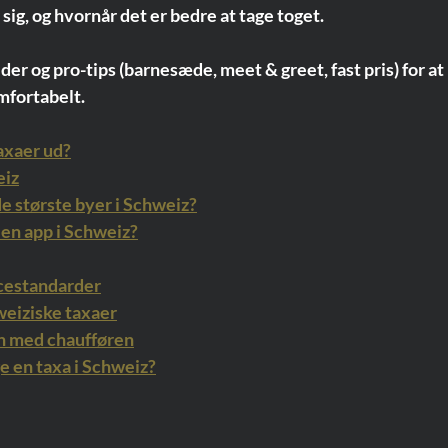
 sig, og hvornår det er bedre at tage toget.
der og pro-tips (barnesæde, meet & greet, fast pris) for at 
mfortabelt.
axaer ud?
eiz
 de største byer i Schweiz?
a en app i Schweiz?
icestandarder
hweiziske taxaer
n med chaufføren
e en taxa i Schweiz?