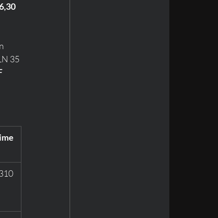
6,30
n 
PLN 35 
 
time
(310 