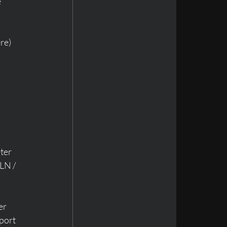
 
re) 
ter 
LN / 
er 
port 