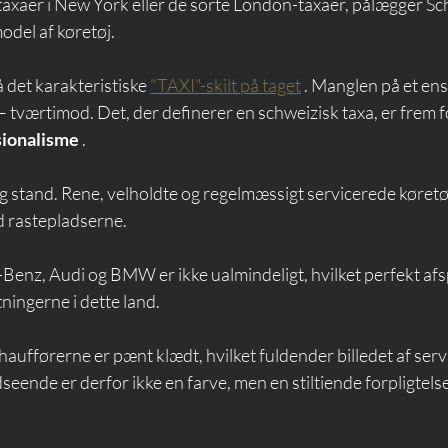
 taxaer i New York eller de sorte London-taxaer, pålægger Sc
model af køretøj.
det karakteristiske 
"TAXI"-skilt på taget
 . Manglen på et ens
tværtimod. Det, der definerer en schweizisk taxa, er frem fo
ssionalisme
 .
g stand. Rene, velholdte og regelmæssigt servicerede køretøj
ed rastepladserne.
enz, Audi og BMW er ikke ualmindeligt, hvilket perfekt afsp
ningerne i dette land.
haufførerne er pænt klædt, hvilket fuldender billedet af servi
eende er derfor ikke en farve, men en stiltiende forpligtelse 