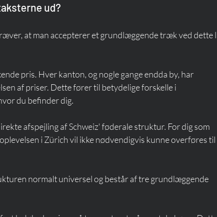
 taksterne ud?
kræver, at man accepterer et grundlæggende træk ved dette l
ende pris. Hver kanton, og nogle gange endda by, har 
n af priser. Dette fører til betydelige forskelle i 
vor du befinder dig.
ekte afspejling af Schweiz' føderale struktur. For dig som 
oplevelsen i Zürich vil ikke nødvendigvis kunne overføres til 
rukturen normalt universel og består af tre grundlæggende 