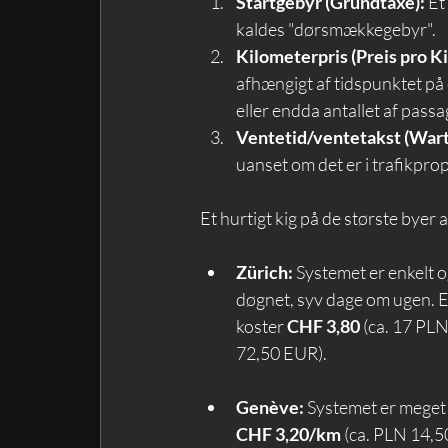
Startgebyr (Grundtaxe):
 Et
kaldes "dørsmækkegebyr".
Kilometerpris (Preis pro K
afhængigt af tidspunktet på 
eller endda antallet af passa
Ventetid/ventetakst (Wart
uanset om det er i trafikpro
Et hurtigt kig på de største byer 
Zürich:
 Systemet er enkelt 
døgnet, syv dage om ugen. E
koster 
CHF 3,80
 (ca. 17 PLN
72,50 EUR).
Genève:
 Systemet er meget 
CHF 3,20/km
 (ca. PLN 14,50