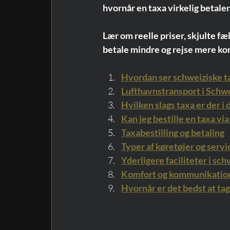
hvornår en taxa virkelig betaler
Lær om reelle priser, skjulte fæl
betale mindre og rejse mere ko
Hvordan ser schweiziske t
Lufthavnstransport i Schw
Hvilken slags taxa er der i
Kan jeg bestille en taxa vi
Taxabestilling og betaling
Typer af køretøjer og serv
Yderligere faciliteter i sc
Komfort og kommunikatio
Hvornår er det bedst at tag