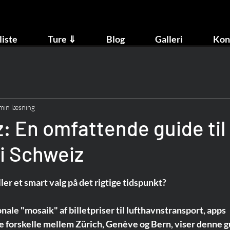
liste
Ture ⇓
Blog
Galleri
Kon
min læsning
: En omfattende guide til
 i Schweiz
ller et smart valg på det rigtige tidspunkt?
ale "mosaik" af billetpriser til lufthavnstransport, apps 
ke forskelle mellem Zürich, Genève og Bern, viser denne g