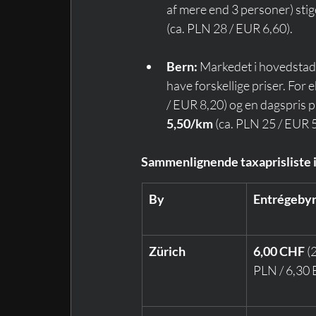
af mere end 3 personer) stiger
(ca. PLN 28 / EUR 6,60).
Bern:
 Markedet i hovedstade
have forskellige priser. For
/ EUR 8,20) og en dagspris p
5,50/km
 (ca. PLN 25 / EUR 
Sammenlignende taxaprisliste i
By
Entrégeby
Zürich
6,00 CHF
 (
PLN / 6,30