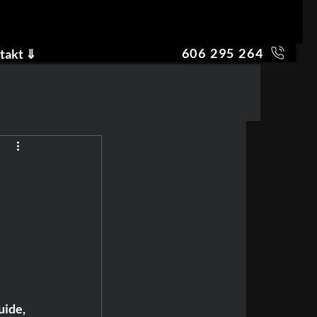
606 295 264
takt ⇓
uide, 