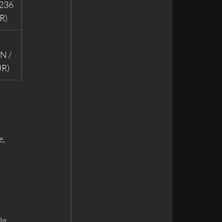
(236 
R)
N / 
UR)
, 
g. 