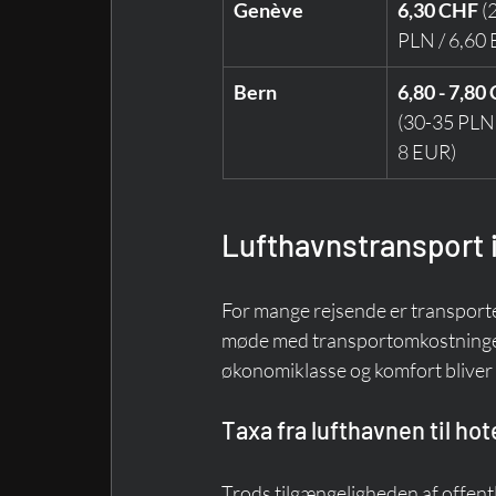
Genève
6,30 CHF
 (
PLN / 6,60
Bern
6,80 - 7,80
(30-35 PLN 
8 EUR)
Lufthavnstransport 
For mange rejsende er transporten
møde med transportomkostninger i
økonomiklasse og komfort bliver 
Taxa fra lufthavnen til ho
Trods tilgængeligheden af offentl