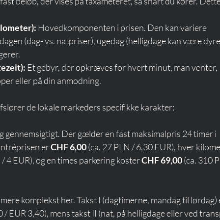
 fast beløb, der vises på taxameteret, så snart du kører. Dette
ilometer):
 Hovedkomponenten i prisen. Den kan variere 
dagen (dag- vs. natpriser), ugedag (helligdage kan være dyre
gerer.
ezeit):
 Et gebyr, der opkræves for hvert minut, man venter, 
pper eller på din anmodning.
afslører de lokale markeders specifikke karakter:
og gennemsigtigt. Der gælder en fast maksimalpris 24 timer i 
ntréprisen er 
CHF 6,00
 (ca. 27 PLN / 6,30 EUR), hver kilome
 / 4 EUR), og en times parkering koster 
CHF 69,00
 (ca. 310 P
mere komplekst her. Takst I (dagtimerne, mandag til lørdag) 
 / EUR 3,40), mens takst II (nat, på helligdage eller ved trans