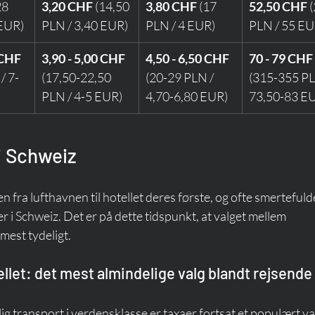
28 
3,20 CHF
 (14,50 
3,80 CHF
 (17 
52,50 CHF
 
 EUR)
PLN / 3,40 EUR)
PLN / 4 EUR)
PLN / 55 EU
 CHF
3,90 - 5,00 CHF
4,50 - 6,50 CHF
70 - 79 CHF
/ 7-
(17,50-22,50 
(20-29 PLN / 
(315-355 PL
PLN / 4-5 EUR)
4,70-6,80 EUR)
73,50-83 E
i Schweiz
 fra lufthavnen til hotellet deres første, og ofte smertefulde
 Schweiz. Det er på dette tidspunkt, at valget mellem 
mest tydeligt.
tellet: det mest almindelige valg blandt rejsende
ig transport i verdensklasse er taxaer fortsat et populært val