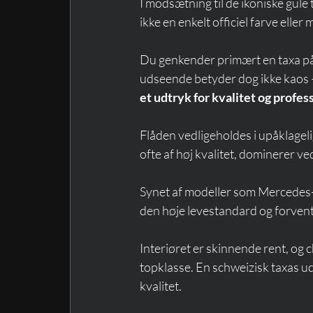
I modsætning til de ikoniske gule
ikke en enkelt officiel farve eller 
Du genkender primært en taxa på 
udseende betyder dog ikke kaos – 
et udtryk for kvalitet og profe
Flåden vedligeholdes i upåklageli
ofte af høj kvalitet, dominerer v
Synet af modeller som Mercedes-B
den høje levestandard og forvent
Interiøret er skinnende rent, og c
topklasse. En schweizisk taxas uds
kvalitet.