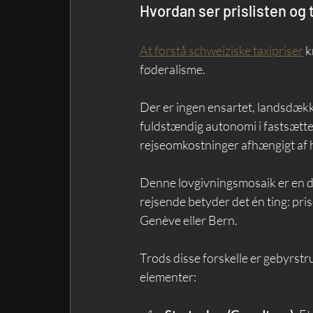
Hvordan ser prislisten og
At forstå schweiziske taxipriser
 
føderalisme.
Der er ingen ensartet, landsdækk
fuldstændig autonomi i fastsættelse
rejseomkostninger afhængigt af h
Denne lovgivningsmosaik er en dir
rejsende betyder det én ting: pris
Genève eller Bern.
Trods disse forskelle er gebyrst
elementer: