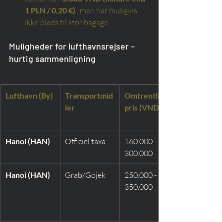
1 PLN / 0,20 €)
, men har muligvis 
ikke plads til stor bagage.
Muligheder for lufthavnsrejser – 
hurtig sammenligning
Lufthavn (By)
Transportmid
Omtrentlig 
ler
pris (VND)
Hanoi (HAN)
Officiel taxa
160.000 - 
300.000
Hanoi (HAN)
Grab/Gojek
250.000 - 
350.000