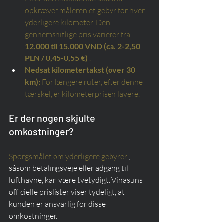
opkræver måleren et gebyr for hver 
yderligere kilometer. Den 
gennemsnitlige pris varierer fra
12.000 til 15.000 VND (ca. 2-2,50 
PLN / 0,45-0,55 €)
.
Nedsat kilometertakst (over 30 
km):
For længere ruter, efter denne 
tærskel, er kilometerprisen lavere.
Er der nogen skjulte 
omkostninger?
Spørgsmålet om yderligere gebyrer
 , 
såsom betalingsveje eller adgang til 
lufthavne, kan være tvetydigt. Vinasuns 
officielle prislister viser tydeligt, at 
kunden er ansvarlig for disse 
omkostninger.