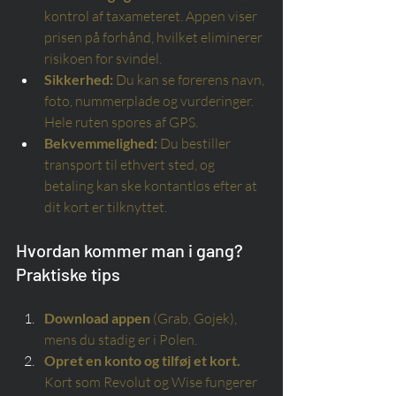
kontrol af taxameteret. Appen viser 
prisen på forhånd, hvilket eliminerer 
risikoen for svindel.
Sikkerhed:
Du kan se førerens navn, 
foto, nummerplade og vurderinger. 
Hele ruten spores af GPS.
Bekvemmelighed:
Du bestiller 
transport til ethvert sted, og 
betaling kan ske kontantløs efter at 
dit kort er tilknyttet.
Hvordan kommer man i gang? 
Praktiske tips
Download appen
(Grab, Gojek), 
mens du stadig er i Polen.
Opret en konto og tilføj et kort.
Kort som Revolut og Wise fungerer 