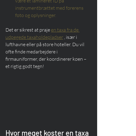
være et lamineret ID på 
instrumentbrættet med førerens 
foto og oplysninger.
Det er sikrest at praje 
en taxa fra de 
udpegede taxaholdepladser
 , især i 
lufthavne eller på store hoteller. Du vil 
ofte finde medarbejdere i 
firmauniformer, der koordinerer køen – 
et rigtig godt tegn!
Hvor meget koster en taxa 