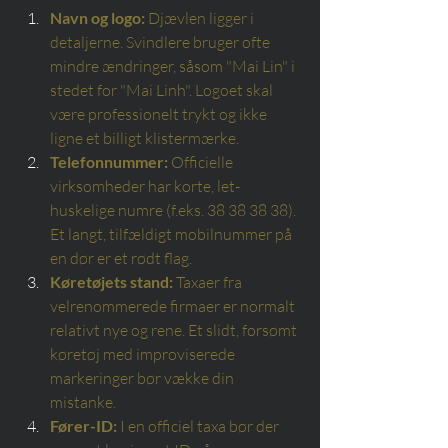
Navn og logo:
Djævlen ligger i 
detaljerne. Svindlere bruger ofte 
mindre ændringer, såsom "Mai Lin" i 
stedet for "Mai Linh". Logoet skal 
være professionelt trykt og ikke 
ligne et billigt klistermærke.
Telefonnummer:
Officielle 
virksomheder har korte, let-
huskelige numre (f.eks. 38 38 38 38). 
Et langt, tilfældigt mobilnummer på 
en dør er et rødt flag.
Køretøjets stand:
Taxaer fra 
velrenommerede firmaer er normalt 
relativt nye og rene. Et slidt, forsømt 
køretøj med improviserede 
markeringer bør vække din 
mistanke.
Fører-ID:
I en officiel taxa bør der 