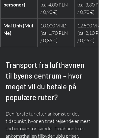
personer)
(ca. 4,00 PLN 
(ca. 3,30 PLN 
/ 0,90 €)
/ 0,70 €)
Mai Linh (Mui 
10.000 VND 
12.500 VND 
Ne)
(ca. 1,70 PLN 
(ca. 2,10 PLN 
/ 0,35 €)
/ 0,45 €)
Transport fra lufthavnen 
til byens centrum – hvor 
meget vil du betale på 
populære ruter?
Den første tur efter ankomst er det 
tidspunkt, hvor en træt rejsende er mest 
sårbar over for svindel. Taxahandlere i 
ankomsthallen tilbyder ublu priser. 