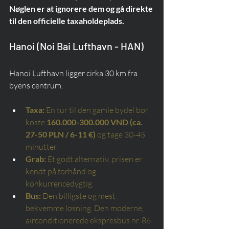
Nøglen er at ignorere dem og gå direkte 
til den officielle taxaholdeplads.
Hanoi (Noi Bai Lufthavn - HAN)
Hanoi Lufthavn ligger cirka 30 km fra 
byens centrum.
Taxa:
En tur til den gamle bydel bør 
koste
160.000-300.000 VND (ca. 
27-50 PLN / 6-11 €)
og tage 30-45 
minutter.
Grab:
Et godt alternativ, prisen er 
kendt på forhånd og 
konkurrencedygtig.
Bus:
Den billigste og mest 
bekvemme løsning. Den moderne, 
airconditionerede ekspresbus nr. 86 