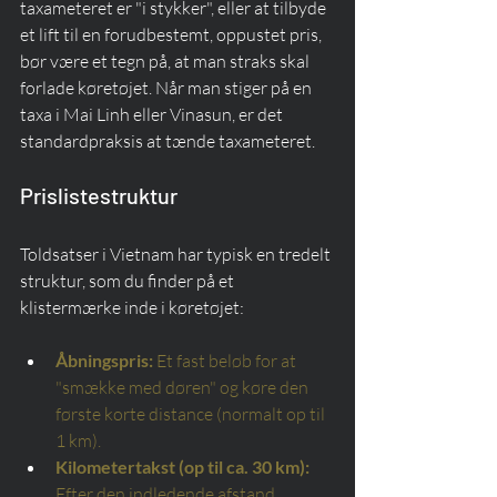
taxameteret er "i stykker", eller at tilbyde 
et lift til en forudbestemt, oppustet pris, 
bør være et tegn på, at man straks skal 
forlade køretøjet. Når man stiger på en 
taxa i Mai Linh eller Vinasun, er det 
standardpraksis at tænde taxameteret.
Prislistestruktur
Toldsatser i Vietnam har typisk en tredelt 
struktur, som du finder på et 
klistermærke inde i køretøjet:
Åbningspris:
Et fast beløb for at 
"smække med døren" og køre den 
første korte distance (normalt op til 
1 km).
Kilometertakst (op til ca. 30 km):
Efter den indledende afstand 