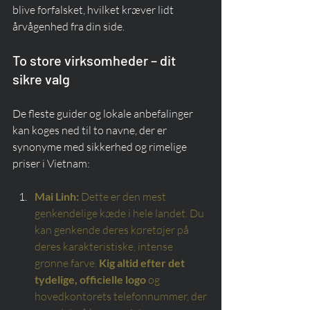
blive forfalsket, hvilket kræver lidt 
årvågenhed fra din side.
To store virksomheder – dit 
sikre valg
De fleste guider og lokale anbefalinger 
kan koges ned til to navne, der er 
synonyme med sikkerhed og rimelige 
priser i Vietnam:
Mai Linh:
Dette er den mest 
genkendelige kæde i hele landet. Du 
kan genkende deres køretøjer på 
deres karakteristiske, intense 
grønne farve.
Kig altid efter det 
tydelige, officielle logo
og 
hovedkontorets telefonnummer, der 