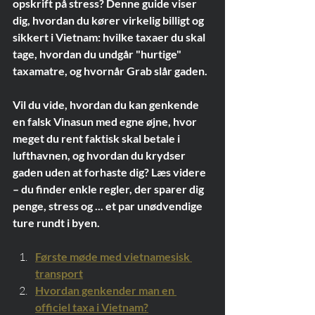
opskrift på stress? Denne guide viser 
dig, hvordan du kører virkelig billigt og 
sikkert i Vietnam: hvilke taxaer du skal 
tage, hvordan du undgår "hurtige" 
taxamatre, og hvornår Grab slår gaden.
Vil du vide, hvordan du kan genkende 
en falsk Vinasun med egne øjne, hvor 
meget du rent faktisk skal betale i 
lufthavnen, og hvordan du krydser 
gaden uden at forhaste dig? Læs videre 
– du finder enkle regler, der sparer dig 
penge, stress og ... et par unødvendige 
ture rundt i byen.
Første møde med vietnamesisk 
transport
Hvordan genkender man en 
officiel taxa i Vietnam?