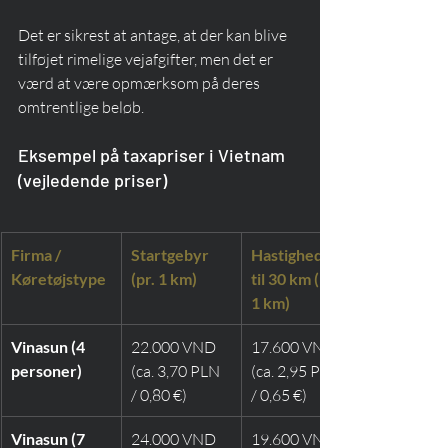
Det er sikrest at antage, at der kan blive 
tilføjet rimelige vejafgifter, men det er 
værd at være opmærksom på deres 
omtrentlige beløb.
Eksempel på taxapriser i Vietnam 
(vejledende priser)
Firma / 
Startgebyr 
Hastighed op 
Køretøjstype
(pr. 1 km)
til 30 km (pr. 
1 km)
Vinasun (4 
22.000 VND 
17.600 VND 
personer)
(ca. 3,70 PLN 
(ca. 2,95 PLN 
/ 0,80 €)
/ 0,65 €)
Vinasun (7 
24.000 VND 
19.600 VND 