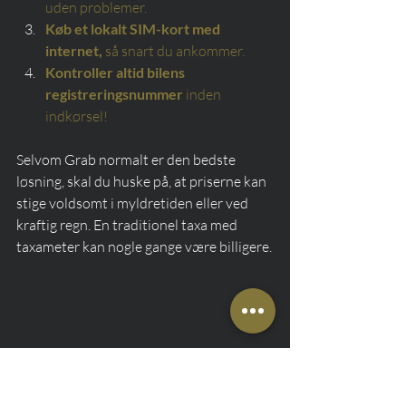
uden problemer.
Køb et lokalt SIM-kort med 
internet,
så snart du ankommer.
Kontroller altid bilens 
registreringsnummer
inden 
indkørsel!
Selvom Grab normalt er den bedste 
løsning, skal du huske på, at priserne kan 
stige voldsomt i myldretiden eller ved 
kraftig regn. En traditionel taxa med 
taxameter kan nogle gange være billigere.