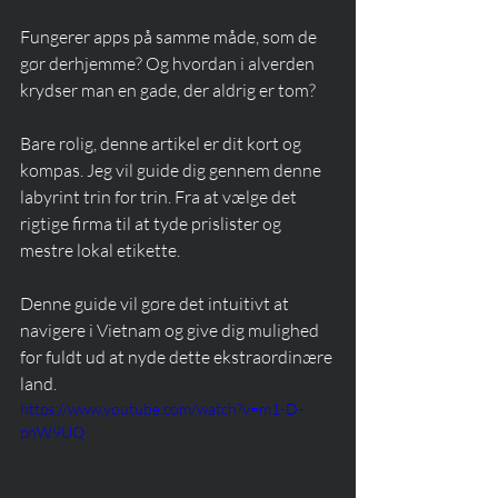
Fungerer apps på samme måde, som de 
gør derhjemme? Og hvordan i alverden 
krydser man en gade, der aldrig er tom?
Bare rolig, denne artikel er dit kort og 
kompas. Jeg vil guide dig gennem denne 
labyrint trin for trin. Fra at vælge det 
rigtige firma til at tyde prislister og 
mestre lokal etikette.
Denne guide vil gøre det intuitivt at 
navigere i Vietnam og give dig mulighed 
for fuldt ud at nyde dette ekstraordinære 
land.
https://www.youtube.com/watch?v=m1-D-
pnW9UQ