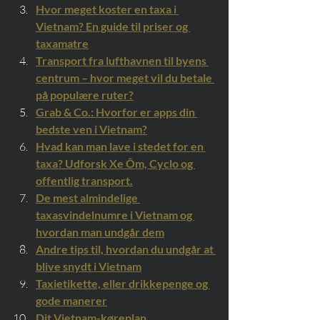
Hvor meget koster en taxa i 
Vietnam? En guide til priser og 
taxamatre
Transport fra lufthavnen til byens 
centrum – hvor meget vil du betale 
på populære ruter?
Grab & Co.: Hvorfor er apps din 
bedste ven i Vietnam?
Hvad kan man lave i stedet for en 
taxa? Udforsk Xe Ôm, Cyclo og 
offentlig transport.
De mest almindelige 
taxasvindelnumre i Vietnam og 
hvordan man undgår dem
Andre tips til, hvordan du undgår at 
blive snydt i Vietnam
Taxietikette, eller drikkepenge og 
gode manerer
Dit Vietnam-køreplan