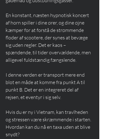
gademad og udstødningsgasser.
En konstant, næsten hypnotisk koncert 
af horn spiller i dine ører, og dine øjne 
kæmper for at forstå de strømmende 
floder af scootere, der synes at bevæge 
sig uden regler. Det er kaos – 
spændende, til tider overvældende, men 
alligevel fuldstændig fængslende.
I denne verden er transport mere end 
blot en måde at komme fra punkt A til 
punkt B. Det er en integreret del af 
rejsen, et eventyr i sig selv.
Hvis du er ny i Vietnam, kan travlheden 
og stressen være skræmmende i starten. 
Hvordan kan du nå en taxa uden at blive 
snydt?