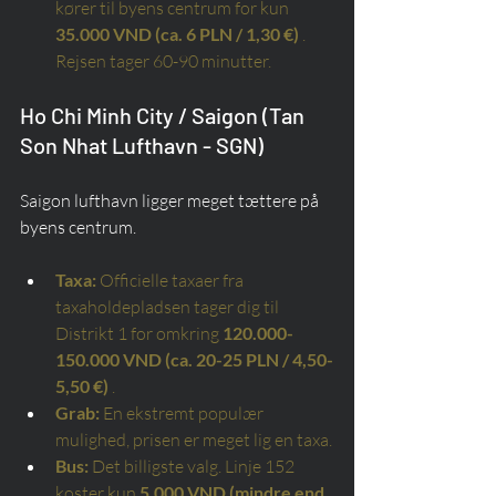
kører til byens centrum for kun
35.000 VND (ca. 6 PLN / 1,30 €)
. 
Rejsen tager 60-90 minutter.
Ho Chi Minh City / Saigon (Tan 
Son Nhat Lufthavn - SGN)
Saigon lufthavn ligger meget tættere på 
byens centrum.
Taxa:
Officielle taxaer fra 
taxaholdepladsen tager dig til 
Distrikt 1 for omkring
120.000-
150.000 VND (ca. 20-25 PLN / 4,50-
5,50 €)
.
Grab:
En ekstremt populær 
mulighed, prisen er meget lig en taxa.
Bus:
Det billigste valg. Linje 152 
koster kun
5.000 VND (mindre end 