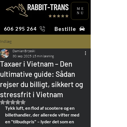
ME
NU
Bestille
606 295 264
Indlæg
Damian Brzeski
30. sep. 2025
15 min læsning
Taxaer i Vietnam – Den
ultimative guide: Sådan
rejser du billigt, sikkert og
stressfrit i Vietnam
Bedømt til NaN ud af 5 stjerner.
Tykk luft, en flod af scootere og en 
billethandler, der allerede vifter med 
en "tilbudspris" – lyder det som en 