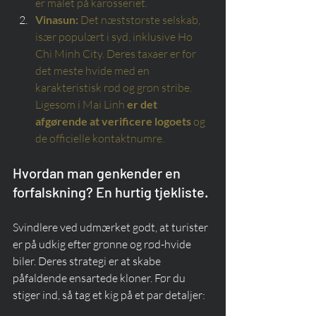
er malet på karosseriet.
Vinasun:
Det næststørste selskab, 
især populært i syd, inklusive Ho 
Chi Minh City. Deres taxaer er for 
det meste hvide med en 
karakteristisk rød og grøn stribe. 
Ligesom i Mai Linh
er det 
afgørende at verificere logoets
og 
de officielle kontaktnumre.
Hvordan man genkender en 
forfalskning? En hurtig tjekliste.
Svindlere ved udmærket godt, at turister 
er på udkig efter grønne og rød-hvide 
biler. Deres strategi er at skabe 
påfaldende ensartede kloner. Før du 
stiger ind, så tag et kig på et par detaljer: