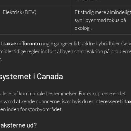
Elektrisk (BEV)
Et stadig mere almindeligt
syn i byer med fokus på 
økologi.
t 
taxaer i Toronto
 nogle gange er lidt ældre hybridbiler (selv
af midlertidige regler indført af byen som reaktion på probleme
.
systemet i Canada
guleret af kommunale bestemmelser. For europæere er det 
 værd at kende nuancerne, især hvis du er interesseret i 
tax
en inden for storbyområdet.
 taksterne ud?