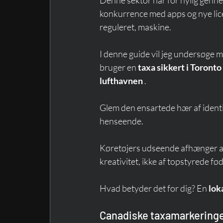
konkurrence med apps og nye lic
reguleret, maskine.
I denne guide vil jeg undersøge ma
bruger en 
taxa sikkert i Toronto
lufthavnen
 .
Glem den ensartede hær af identi
henseende.
Køretøjers udseende afhænger af
kreativitet, ikke af topstyrede fø
Hvad betyder det for dig? En 
lok
Canadiske taxamarkering