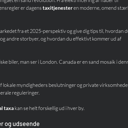
ensregler er dagens 
taxitjenester
 en moderne, omend stærk
rkedet fra et 2025-perspektiv og give dig tips til, hvordan d
 og andre storbyer, og hvordan du effektivt kommer ud af 
ske biler, man ser i London. Canada er en sand mosaik i den
 lokale myndigheders beslutninger og private virksomhede
derale reguleringer.
al taxa
 kan se helt forskellig ud i hver by.
er og udseende