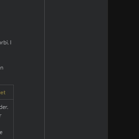
bi. I 
n 
tet
der. 
 
e 