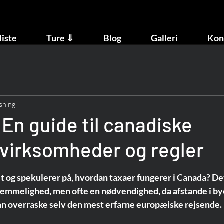
liste
Ture ⇓
Blog
Galleri
Kon
sning
 En guide til canadiske
, virksomheder og regler
et og spekulerer på, hvordan taxaer fungerer i Canada? Det
emmelighed, men ofte en nødvendighed, da afstande i by
n overraske selv den mest erfarne europæiske rejsende.