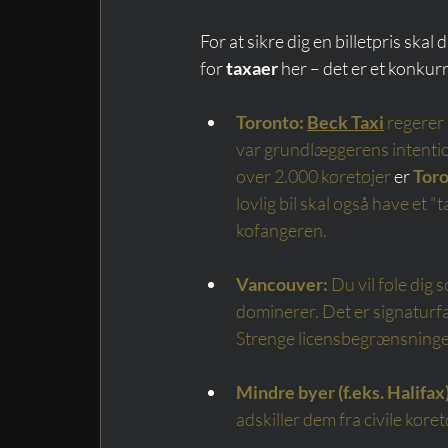
For at sikre dig en billetpris ska
for 
taxaer
 her – det er et konk
Toronto:
Beck Taxi
regerer
var grundlæggerens intention
over 2.000 køretøjer
 er 
Tor
lovlig bil skal også have et
kofangeren.
Vancouver:
Du vil føle dig 
dominerer. Det er signaturf
Strenge licensbegrænsning
Mindre byer (f.eks. Halifax)
adskiller dem fra civile køre