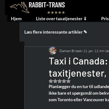
Hjem
Liste over taxatjenester ⇓
Pris
Læs flere interessante artikler ✎
Damian Brzeski
11. jan.
11 min læ
Taxi i Canada:
taxitjenester
Bedømt til NaN ud af 5 stjerner.
Planlægger du en tur til udland
ikke bare et spørgsmål om bekv
som Toronto eller Vancouver ka