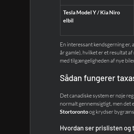
Tesla Model Y / Kia Niro 
elbil
En interessant kendsgerning er, a
år gamle), hvilket er et resultat 
med tilgængeligheden af nye biler
Sådan fungerer taxa
Det canadiske system er nøje re
normalt gennemsigtigt, men det er
Stortoronto
 og krydser bygræns
Hvordan ser prislisten og