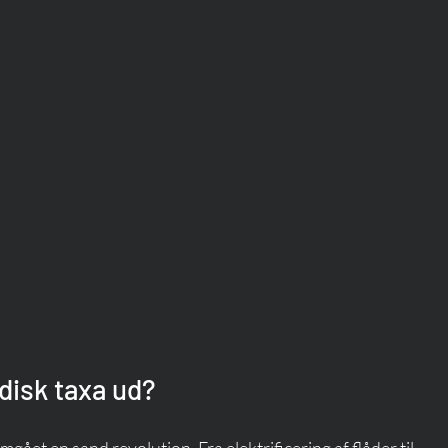
disk taxa ud?
ået en sand revolution. Fra elektrificering af flåder til 