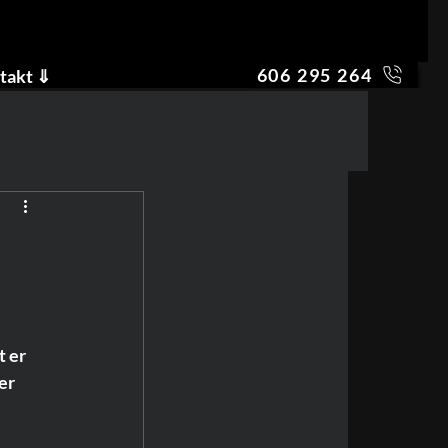
606 295 264
takt ⇓
 er 
er 