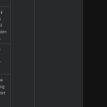
i 
n 
l 
 den 
.
 
 
æk 
 og 
det 