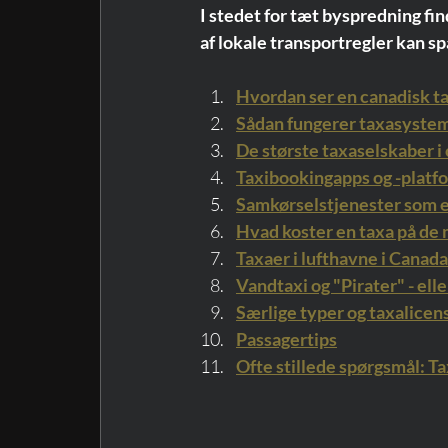
I stedet for tæt byspredning fin
af lokale transportregler kan sp
Hvordan ser en canadisk t
Sådan fungerer taxasystem
De største taxaselskaber i
Taxibookingapps og -platf
Samkørselstjenester som e
Hvad koster en taxa på de
Taxaer i lufthavne i Canada
Vandtaxi og "Pirater" - el
Særlige typer og taxalicen
Passagertips
Ofte stillede spørgsmål: Ta