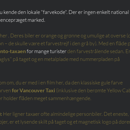
l du kende den lokale "farvekode". Der er ingen enkelt national 
urrencepræget marked.
 her
. Deres biler er orange og grønne og umulige at overse (d
 – de skulle være et farvestrejf i den grå by). Med en flåde p
onto-taxaen
 for mange turister 
den farvestrålende sedan. E
 "taglys" på taget og en metalplade med nummerpladen på 
som om, du er med i en film her, da den klassiske gule farve 
arven
for Vancouver Taxi
(inklusive den berømte Yellow Cab
er holder flåden meget sammenhængende.
:
Her ligner taxaer ofte almindelige personbiler. Det eneste, 
tøjer, er et lysende skilt på taget og et magnetisk logo på døre