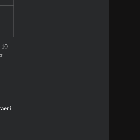
 
 10 
r 
aer i 