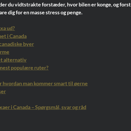
der du vidtstrakte forstæder, hvor bilen er konge, og forst
are dig for en masse stress og penge.
axa ud?
et i Canada
 canadiske byer
orme
t alternativ
 mest populære ruter?
ler hvordan man kommer smart til øerne
ser
xaer i Canada – Spørgsmål, svar og råd