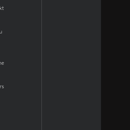
t 
u 
ne 
rs 