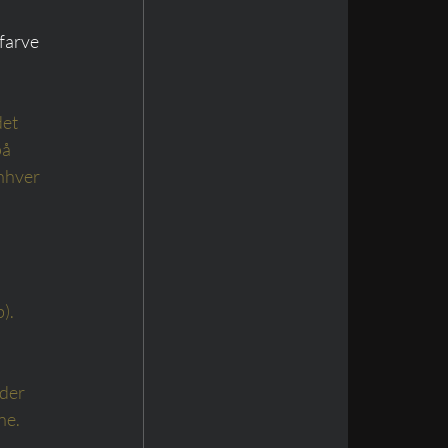
farve 
et 
å 
nhver 
). 
der 
ne.