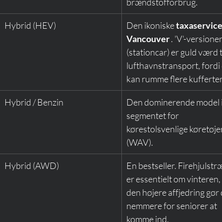
brændstofforbrug.
Hybrid (HEV)
Den ikoniske 
taxaservice 
Vancouver
 . 'V'-versione
(stationcar) er guld værd ti
lufthavnstransport, fordi
kan rumme flere kufferter
Hybrid / Benzin
Den dominerende model i
segmentet for 
kørestolsvenlige køretøjer
(WAV).
Hybrid (AWD)
En bestseller. Firehjulstr
er essentielt om vinteren,
den højere affjedring gør 
nemmere for seniorer at 
komme ind.