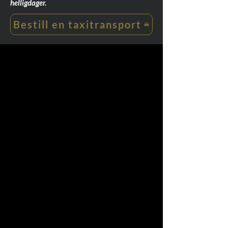
helligdager.
Bestill en taxitransport