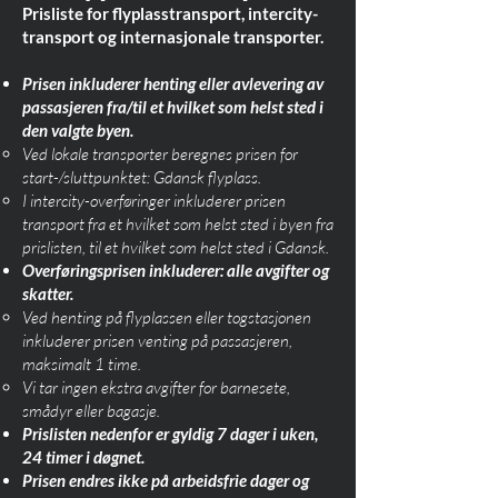
Prisliste for flyplasstransport, intercity-
transport og internasjonale transporter.
Prisen inkluderer henting eller avlevering av
passasjeren fra/til et hvilket som helst sted i
den valgte byen.
Ved lokale transporter beregnes prisen for
start-/sluttpunktet: Gdansk flyplass.
I intercity-overføringer inkluderer prisen
transport fra et hvilket som helst sted i byen fra
prislisten, til et hvilket som helst sted i Gdansk.
Overføringsprisen inkluderer: alle avgifter og
skatter.
Ved henting på flyplassen eller togstasjonen
inkluderer prisen venting på passasjeren,
maksimalt 1 time.
Vi tar ingen ekstra avgifter for barnesete,
smådyr eller bagasje.
Prislisten nedenfor er gyldig 7 dager i uken,
24 timer i døgnet.
Prisen endres ikke på arbeidsfrie dager og