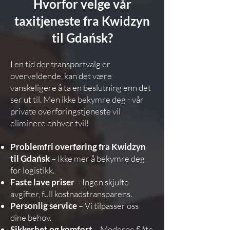
Hvorfor velge vår
taxitjeneste fra Kwidzyn
til Gdańsk?
I en tid der transportvalg er
overveldende, kan det være
vanskeligere å ta en beslutning enn det
ser ut til. Men ikke bekymre deg - vår
private overføringstjeneste vil
eliminere enhver tvil!
Problemfri overføring fra Kwidzyn
til Gdańsk
– Ikke mer å bekymre deg
for logistikk.
Faste lave priser
– Ingen skjulte
avgifter, full kostnadstransparens.
Personlig service
– Vi tilpasser oss
dine behov.
Sikkerhet og komfort
– Moderne flåte