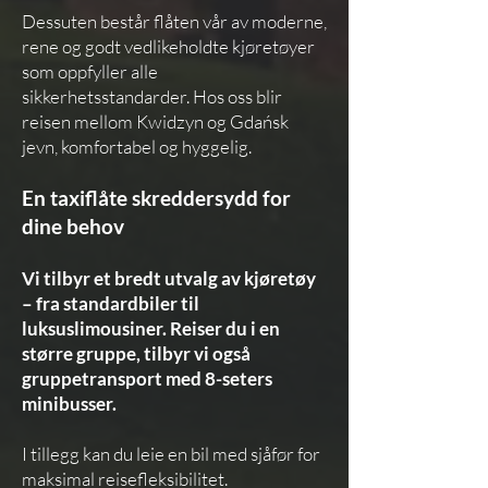
Dessuten består flåten vår av moderne,
rene og godt vedlikeholdte kjøretøyer
som oppfyller alle
sikkerhetsstandarder. Hos oss blir
reisen mellom Kwidzyn og Gdańsk
jevn, komfortabel og hyggelig.
En taxiflåte skreddersydd for
dine behov
Vi tilbyr et bredt utvalg av kjøretøy
– fra standardbiler til
luksuslimousiner. Reiser du i en
større gruppe, tilbyr vi også
gruppetransport med 8-seters
minibusser.
I tillegg kan du leie en bil med sjåfør for
maksimal reisefleksibilitet.