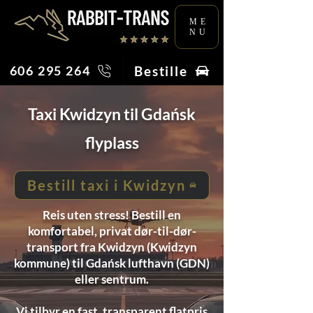
ME
NU
Bestille
606 295 264
Taxi Kwidzyn til Gdańsk
flyplass
Bestill taxi i Kwidzyn
Reis uten stress! Bestill en
komfortabel, privat dør-til-dør-
transport fra Kwidzyn (Kwidzyn
kommune) til Gdańsk lufthavn (GDN)
eller sentrum.
Vi tilbyr en fast, transparent flatpris