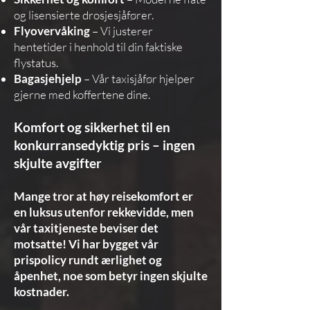
og lisensierte drosjesjåfører.
Flyovervåking
– Vi justerer
hentetider i henhold til din faktiske
flystatus.
Bagasjehjelp
– Vår taxisjåfør hjelper
gjerne med koffertene dine.
Komfort og sikkerhet til en
konkurransedyktig pris – ingen
skjulte avgifter
Mange tror at høy reisekomfort er
en luksus utenfor rekkevidde, men
vår taxitjeneste beviser det
motsatte! Vi har bygget vår
prispolicy rundt ærlighet og
åpenhet, noe som betyr ingen skjulte
kostnader.