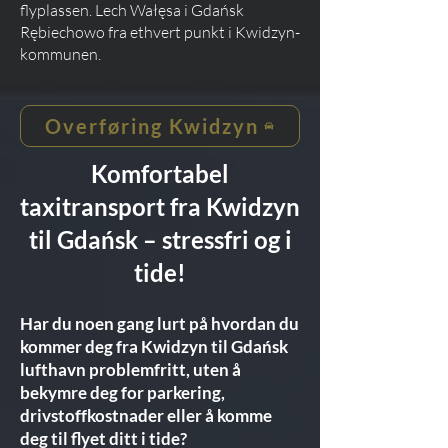
flyplassen. Lech Wałęsa i Gdańsk
Rębiechowo fra ethvert punkt i Kwidzyn-
kommunen.
Overføring Kwidzyn
Komfortabel
taxitransport fra Kwidzyn
til Gdańsk – stressfri og i
tide!
Har du noen gang lurt på hvordan du
kommer deg fra Kwidzyn til Gdańsk
lufthavn problemfritt, uten å
bekymre deg for parkering,
drivstoffkostnader eller å komme
deg til flyet ditt i tide?