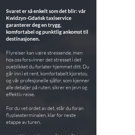
Svaret er så enkelt som det blir: vår
Kwidzyn-Gdańsk taxiservice
garanterer deg en trygg,
komfortabel og punktlig ankomst til
destinasjonen.
Flyreiser kan være stressende, men
hos oss forsvinner det stresset i det
øyeblikket du forlater hjemmet ditt. Du
går inn i et rent, komfortabelt kjøretøy,
og vår profesjonelle sjåfør, som kjenner
alle detaljer på ruten, sikrer en jevn og
effektiv reise.
Før du vet ordet av det, står du foran
flyplassterminalen, klar for neste
etappe av turen.