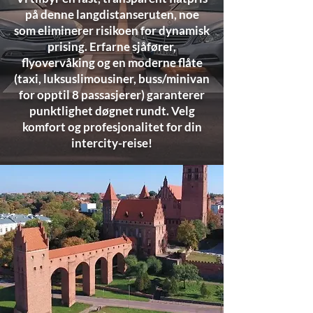
på denne langdistanseruten, noe
som eliminerer risikoen for dynamisk
prising. Erfarne sjåfører,
flyovervåking og en moderne flåte
(taxi, luksuslimousiner, buss/minivan
for opptil 8 passasjerer) garanterer
punktlighet døgnet rundt. Velg
komfort og profesjonalitet for din
intercity-reise!