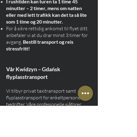
I rushtiden kan turen ta 1 time 45
minutter – 2 timer, mens om natten
eller med lett trafikk kan det ta så lite
som 1 time og 20 minutter.
For å sikre rettidig ankomst til flyet ditt,
anbefaler vi at du drar minst 3 timer før
avgang.
Bestill transport og reis
stressfritt!
Vår Kwidzyn – Gdańsk
flyplasstransport
Vi tilbyr privat taxitransport samt
flyplasstransport for enkeltpersoner og
bedrifter. Våre profesjonelle sjåfører
sørger for komfort og sikkerhet under
hele reisen.
I tillegg til transport fra Kwidzyn til