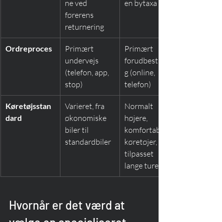
ne ved 
en bytaxa
førerens 
returnering
Ordreproces
Primært 
Primært 
undervejs 
forudbestillin
(telefon, app, 
g (online, 
stop)
telefon)
Køretøjsstan
Varieret, fra 
Normalt 
dard
økonomiske 
højere, 
biler til 
komfortable 
standardbiler
køretøjer, 
tilpasset 
lange ture
Hvornår er det værd at 