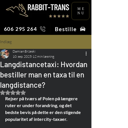
ME
NU
Bestille
606 295 264
Indlæg
Damian Brzeski
10. sep. 2025
12 min læsning
Langdistancetaxi: Hvordan
bestiller man en taxa til en
langdistance?
Bedømt til NaN ud af 5 stjerner.
Rejser på tværs af Polen på længere 
ruter er under forandring, og det 
bedste bevis på dette er den stigende 
popularitet af intercity-taxaer.