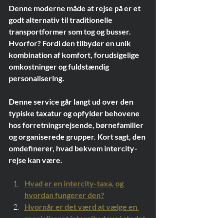
Denne moderne måde at rejse på er et 
godt alternativ til traditionelle 
transportformer som tog og busser. 
Hvorfor? Fordi den tilbyder en unik 
kombination af komfort, forudsigelige 
omkostninger og fuldstændig 
personalisering.
Denne service går langt ud over den 
typiske taxatur og opfylder behovene 
hos forretningsrejsende, børnefamilier 
og organiserede grupper. Kort sagt, den 
omdefinerer, hvad bekvem intercity-
rejse kan være.
Hvad er en intercity-taxa, og 
hvordan fungerer den?
Hvornår er det værd at vælge en 