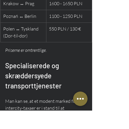
Krakow ↔ Prag
1600 - 1650 PLN
Poznań ↔ Berlin
1100 - 1250 PLN
Polen ↔ Tyskland 
550 PLN / 130 €
(Dør-til-dør)
Priserne er omtrentlige.
Specialiserede og 
skræddersyede 
transporttjenester
Man kan se, at et modent marked for 
intercity-taxaer er i stand til at 
imødekomme endnu flere nichebehov, 
men afgørende behov. Virksomheder 
tilbyder i stigende grad skræddersyede 