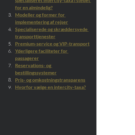
specialiseret intercity-taxa i stedet 
for en almindelig?
Modeller og former for 
implementering af rejser
Specialiserede og skræddersyede 
transporttjenester
Premium-service og VIP-transport
Yderligere faciliteter for 
passagerer
Reservations- og 
bestillingssystemer
Pris- og omkostningstransparens
Hvorfor vælge en intercity-taxa?