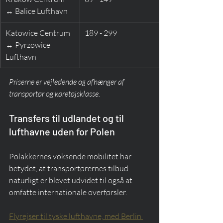
↔ Balice Lufthavn
Katowice Centrum 
189 - 299
↔ Pyrzowice 
Lufthavn
Priserne er vejledende og afhænger af 
transportør og køretøjsklasse.
Transfers til udlandet og til 
lufthavne uden for Polen
Polakkernes voksende mobilitet har 
betydet, at transportørernes tilbud 
naturligt er blevet udvidet til også at 
omfatte internationale overførsler.
Flyrejser til tyske lufthavne, med Berlin 