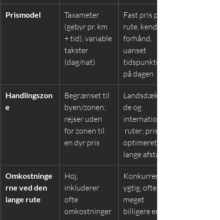
Prismodel
Taxameter 
Fast pris pr. 
(gebyr pr. km 
rute, kendt på 
+ tid), variable 
forhånd, 
takster 
uanset 
(dag/nat)
tidspunktet 
på dagen
Handlingszon
Begrænset til 
Landsdækken
e
byen/zonen; 
de og 
rejser uden 
internationale
for zonen til 
 ruter; priser 
en dyr pris
optimeret til 
lange afstande
Omkostninge
Høj, 
Konkurrenced
rne ved den 
inkluderer 
ygtig, ofte 
lange rute
ofte 
meget 
omkostninger
billigere end i 