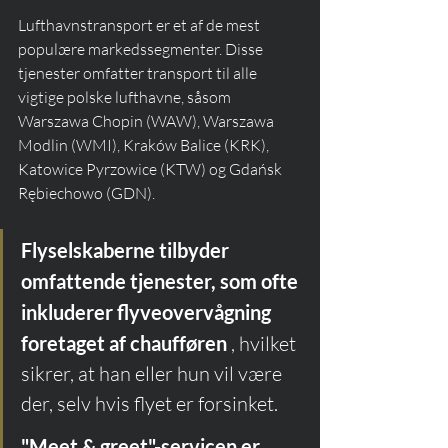
Lufthavnstransport er et af de mest 
populære markedssegmenter. Disse 
tjenester omfatter transport til alle 
vigtige polske lufthavne, såsom 
Warszawa Chopin (WAW), Warszawa 
Modlin (WMI), Kraków Balice (KRK), 
Katowice Pyrzowice (KTW) og Gdańsk 
Rębiechowo (GDN).
Flyselskaberne tilbyder 
omfattende tjenester, som ofte 
inkluderer flyveovervågning 
foretaget af chaufføren
 , hvilket 
sikrer, at han eller hun vil være 
der, selv hvis flyet er forsinket.
"Meet & greet"-servicen er 