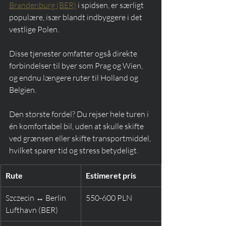
Brandenburg (BER)
 i spidsen, er særligt 
populære, især blandt indbyggere i det 
vestlige Polen.
Disse tjenester omfatter også direkte 
forbindelser til byer som Prag og Wien, 
og endnu længere ruter til Holland og 
Belgien.
Den største fordel? Du rejser hele turen i 
én komfortabel bil, uden at skulle skifte 
ved grænsen eller skifte transportmiddel, 
hvilket sparer tid og stress betydeligt.
Rute
Estimeret pris
Szczecin ↔ Berlin 
550-600 PLN
Lufthavn (BER)