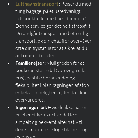
Lufthavnstransport
:
 Rejser du med 
tung bagage, på et usædvanligt 
tidspunkt eller med hele familien? 
Denne service gør det helt stressfrit. 
Du undgår transport med offentlig 
transport, og din chauffør overvåger 
ofte din flystatus for at sikre, at du 
ankommer til tiden.
Familierejser:
 Muligheden for at 
booke en større bil (varevogn eller 
bus), bestille børnesæder og 
fleksibilitet i planlægningen af stop 
er bekvemmeligheder, der ikke kan 
overvurderes.
Ingen egen bil:
 Hvis du ikke har en 
bil eller et kørekort, er dette et 
simpelt og bekvemt alternativ til 
den komplicerede logistik med tog 
og busser.