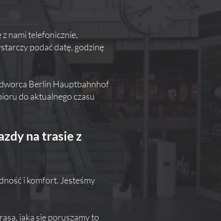
 z nami telefonicznie,
ystarczy podać datę, godzinę
z dworca Berlin Hauptbahnhof
bioru do aktualnego czasu
zdy na trasie z
odność i komfort. Jesteśmy
Trasa, jaką się poruszamy to