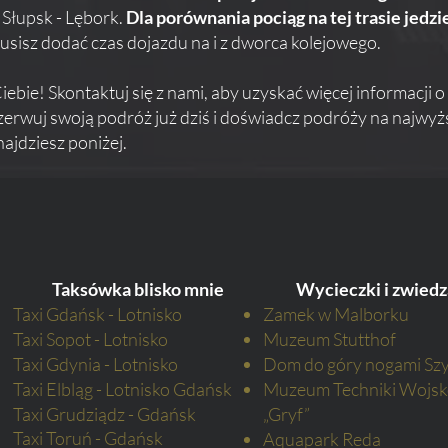
- Słupsk - Lębork.
Dla porównania pociąg na tej trasie jedzi
musisz dodać czas dojazdu na i z dworca kolejowego.
iebie! Skontaktuj się z nami, aby uzyskać więcej informacji 
ezerwuj swoją podróż już dziś i doświadcz podróży na najwy
ajdziesz poniżej.
Taksówka blisko mnie
Wycieczki i zwiedz
Taxi Gdańsk - Lotnisko
Zamek w Malborku
Taxi Sopot - Lotnisko
Muzeum Stutthof
Taxi Gdynia - Lotnisko
Dom do góry nogami Sz
Taxi Elbląg - Lotnisko Gdańsk
Muzeum Techniki Wojsk
Taxi Grudziądz - Gdańsk
„Gryf”
Taxi Toruń -
Gdańsk
Aquapark Reda