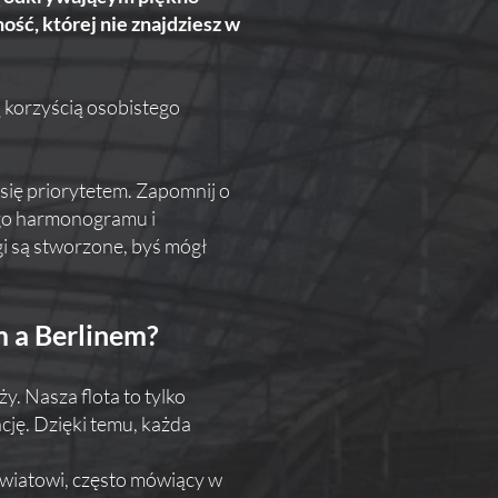
ość, której nie znajdziesz w
korzyścią osobistego
 się priorytetem. Zapomnij o
ego harmonogramu i
gi są stworzone, byś mógł
m a Berlinem?
. Nasza flota to tylko
cję. Dzięki temu, każda
 światowi, często mówiący w