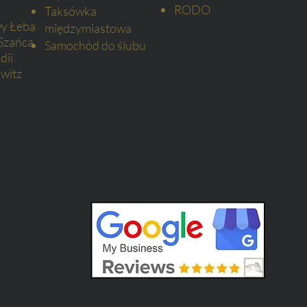
RODO
Taksówka
wy Łeba
międzymiastowa
Szańca
Samochód do ślubu
dii
witz