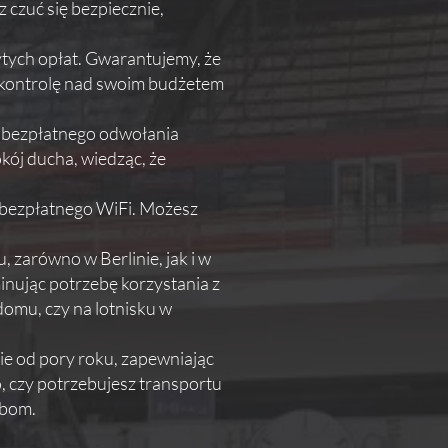
 czuć się bezpiecznie,
ytych opłat. Gwarantujemy, że
ą kontrolę nad swoim budżetem
ć bezpłatnego odwołania
kój ducha, wiedząc, że
 bezpłatnego WiFi. Możesz
zarówno w Berlinie, jak i w
inując potrzebę korzystania z
omu, czy na lotnisku w
ie od pory roku, zapewniając
 czy potrzebujesz transportu
ebom.