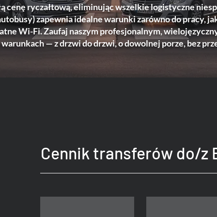
 cenę ryczałtową, eliminując wszelkie logistyczne nies
autobusy) zapewnia idealne warunki zarówno do pracy, ja
łatne Wi-Fi. Zaufaj naszym profesjonalnym, wielojęzycz
warunkach — z drzwi do drzwi, o dowolnej porze, bez prz
Cennik transferów do/z 