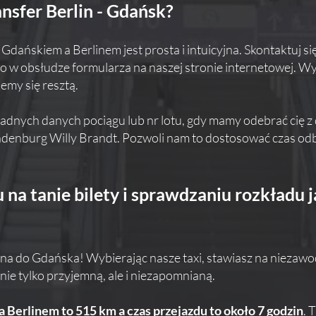
nsfer Berlin - Gdańsk?
ańskiem a Berlinem jest prosta i intuicyjna. Skontaktuj się
go w obsłudze formularza na naszej stronie internetowej. W
emy się resztą.
ładnych danych pociągu lub nr lotu, gdy mamy odebrać cię 
andenburg Willy Brandt. Pozwoli nam to dostosować czas od
na tanie bilety i sprawdzaniu rozkładu ja
lina do Gdańska! Wybierając nasze taxi, stawiasz na niezaw
nie tylko przyjemną, ale i niezapomnianą.
Berlinem to 515 km a czas przejazdu to około 7 godzin
. 