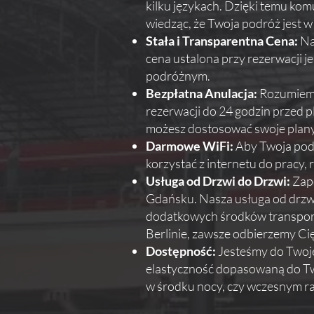
kilku językach. Dzięki temu kom
wiedząc, że Twoja podróż jest 
Stała i Transparentna Cena:
Na
cena ustalona przy rezerwacji 
podróżnym.
Bezpłatna Anulacja:
Rozumiemy,
rezerwacji do 24 godzin przed 
możesz dostosować swoje plan
Darmowe WiFi:
Aby Twoja podr
korzystać z internetu do pracy, 
Usługa od Drzwi do Drzwi:
Zape
Gdańsku. Nasza usługa od drzwi
dodatkowych środków transportu
Berlinie, zawsze odbierzemy Ci
Dostępność:
Jesteśmy do Twojej
elastyczność dopasowaną do Tw
w środku nocy, czy wczesnym r