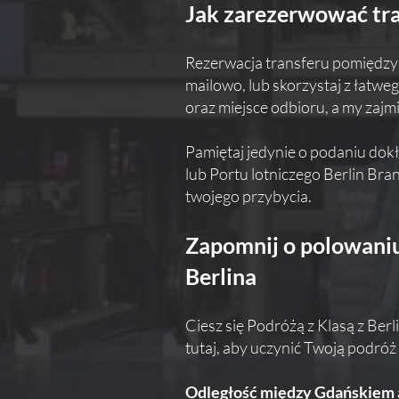
Jak zarezerwować tra
Rezerwacja transferu pomiędzy Gd
mailowo, lub skorzystaj z łatwe
oraz miejsce odbioru, a my zajmi
Pamiętaj jedynie o podaniu dok
lub Portu lotniczego Berlin Br
twojego przybycia.
Zapomnij o polowaniu 
Berlina
Ciesz się Podróżą z Klasą z Ber
tutaj, aby uczynić Twoją podróż 
Odległość między Gdańskiem a 