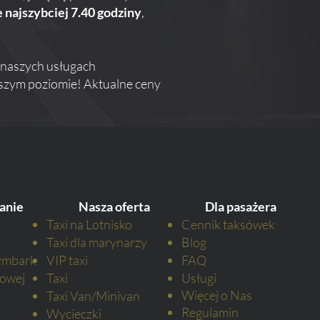
e najszybciej 7.40 godziny
,
o naszych usługach
ższym poziomie! Aktualne ceny
anie
Nasza oferta
Dla pasażera
Taxi na Lotnisko
Cennik taksówek
Taxi dla marynarzy
Blog
ymbark
VIP taxi
FAQ
owej
Taxi
Usługi
Więcej o N
as
Taxi Van/Minivan
Regulamin
Wycieczki