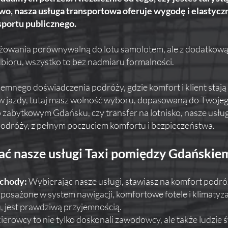
wo, nasza usługa transportowa oferuje wygodę i elastyczn
portu publicznego.
wania porównywalną do lotu samolotem, ale z dodatkową 
dbioru, wszystko to bez nadmiaru formalności.
jemnego doświadczenia podróży, gdzie komfort i klient stają
dów jazdy, tutaj masz wolność wyboru, dopasowaną do Twoj
o zabytkowym Gdańsku, czy transfer na lotnisko, nasze usłu
 podróży, z pełnym poczuciem komfortu i bezpieczeństwa.
ć nasze usługi Taxi pomiędzy Gdańskie
chody:
Wybierając nasze usługi, stawiasz na komfort podróży
posażone w system nawigacji, komfortowe fotele i klimatyza
, jest prawdziwą przyjemnością.
ierowcy to nie tylko doskonali zawodowcy, ale także ludzie