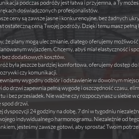
unikacja podczas podróży jest łatwa i przyjemna, a Ty możesz
w rękach doświadczonych profesjonalistów.
sze ceny są zawsze jasne i konkurencyjne, bez żadnych ukr
jest ostateczną ceną Twojej podróży. Dzięki temu masz pełn
 że plany mogą ulec zmianie, dlatego oferujemy możliwoś
planowanym wyjazdem. Chcemy, abyś miał elastyczność i spo
y bez dodatkowych kosztów.
óż była jeszcze bardziej komfortowa, oferujemy dostęp do
rozrywki czy komunikacji.
wniamy wygodny odbiór i odstawienie w dowolnym miejscu, 
 do drzwi zapewnia pełną wygodę i oszczędność czasu, elim
 i bez przesiadek. Nie ważne czy rozpoczynasz u siebie w d
ę spod drzwi.
 dyspozycji 24 godziny na dobę, 7 dni w tygodniu niezależn
ojego indywidualnego harmonogramu. Niezależnie od tego,
ankiem, jesteśmy zawsze gotowi, aby sprostać Twoim potrz