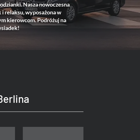
podzianki. Nasza nowoczesna
k i relaksu, wyposażona w
nym kierowcom. Podróżuj na
esiadek!
Berlina