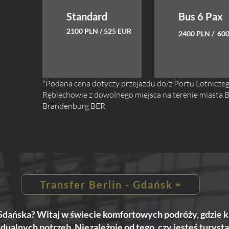
Standard
Bus 6 Pax
2100 PLN / 525 EUR
2400 PLN / 60
*Podana cena dotyczy przejazdu do/z Portu Lotnicze
Rębiechowie z dowolnego miejsca na terenie miasta Be
Brandenburg BER.
Transfer Berlin - Gdańsk
 Gdańska? Witaj w świecie komfortowych podróży, gdzie k
ualnych potrzeb. Niezależnie od tego, czy jesteś turys