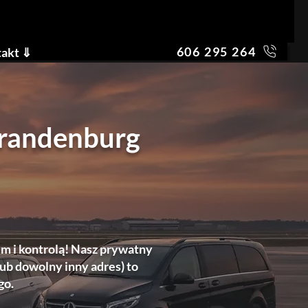
606 295 264
akt ⇓
Brandenburg
m i kontrolą! Nasz prywatny
lub dowolny inny adres) to
go.