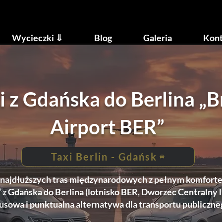
Wycieczki ⇓
Blog
Galeria
Kont
xi z Gdańska do Berlina „
Airport BER”
Taxi Berlin - Gdańsk
z najdłuższych tras międzynarodowych z pełnym komforte
” z Gdańska do Berlina (lotnisko BER, Dworzec Centralny 
usowa i punktualna alternatywa dla transportu publiczne