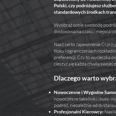
Polski, czy podróżujesz służbo
standardowych środkach trans
Wyobraź sobie swobodę podróżo
dostosowania czasu i miejsca o
Nasz cel to zapewnienie Ci przy
tłoku i ograniczeniach rozkła
preferencji. Czy to wycieczka p
cieszyć się każdą chwilą swojej
Dlaczego warto wybra
Nowoczesne i Wygodne Samo
nowoczesne taksówki i busy, wy
podróż, niezależnie od dystansu
Profesjonalni Kierowcy:
Nasi k