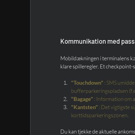
Kommunikation med passa
Mobildækningen i terminalens kæl
klare spilleregler. Et checkpoint
"Touchdown"
: SMS umiddelb
bufferparkeringspladsen (f.
"Bagage"
: Information om a
"Kantsten"
: Det vigtigste s
korttidsparkeringszonen.
Du kan tjekke de aktuelle ankomst