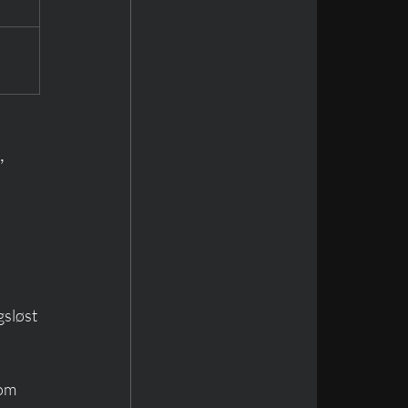
, 
gsløst 
 om 