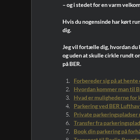
– og i stedet for en varm velko
Hvis du nogensinde har kørt run
dig.
Jeg vil fortælle dig, hvordan d
og uden at skulle cirkle rundt o
på BER.
Forbereder sig på at hente 
Hvordan kommer man til B
Hvad er mulighederne for 
Parkering ved BER Luftha
Private parkeringspladser 
Transfer fra parkeringsplad
Book din parkering på forh
Transport til Berlin Brand