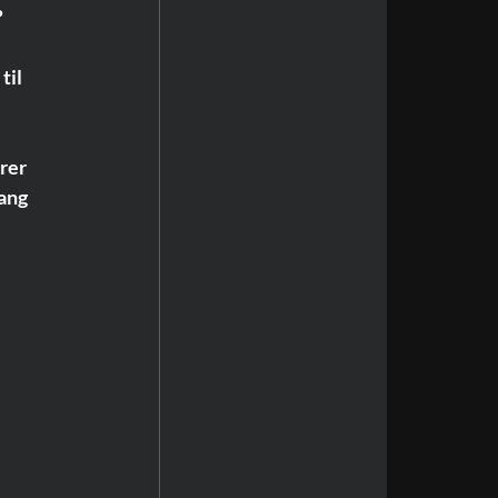
?
il 
rer 
ang 