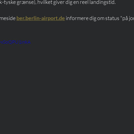
-tyske grænse), hvilket giver dig en reel landingstid.
mmeside 
ber.berlin-airport.de
 informere dig om status "på jo
v=xSoQPU1inkA