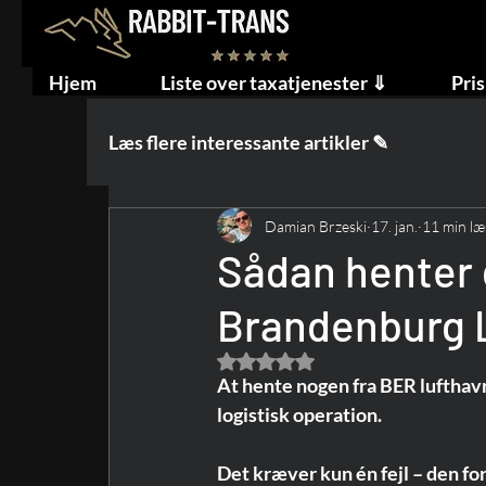
Hjem
Liste over taxatjenester ⇓
Pris
Læs flere interessante artikler ✎
Damian Brzeski
17. jan.
11 min læ
Sådan henter 
Brandenburg 
Bedømt til NaN ud af 5 stjerner.
At hente nogen fra BER lufthavn 
logistisk operation.
Det kræver kun én fejl – den for