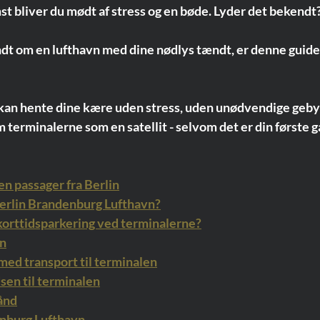
mst bliver du mødt af stress og en bøde. Lyder det bekendt
dt om en lufthavn med dine nødlys tændt, er denne guide t
u kan hente dine kære uden stress, uden unødvendige geby
m terminalerne som en satellit - selvom det er din første g
en passager fra Berlin
erlin Brandenburg Lufthavn?
korttidsparkering ved terminalerne?
vn
med transport til terminalen
sen til terminalen
ånd
enburg Lufthavn