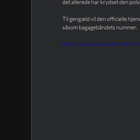
det allerede har krydset den polsk
Til gengæld vil den officielle hje
såsom bagagebåndets nummer.
https://www.youtube.com/watch?