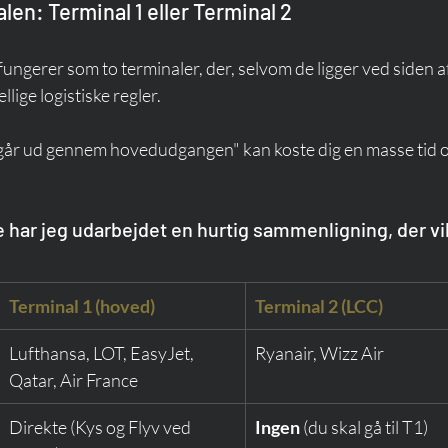
en: Terminal 1 eller Terminal 2
ungerer som to terminaler, der, selvom de ligger ved siden af
lige logistiske regler.
e går ud gennem hovedudgangen" kan koste dig en masse tid o
har jeg udarbejdet en hurtig sammenligning, der vil
Terminal 1 (hoved)
Terminal 2 (LCC)
Lufthansa, LOT, EasyJet, 
Ryanair, Wizz Air
Qatar, Air France
Direkte (Kys og Flyv ved 
Ingen
 (du skal gå til T1)