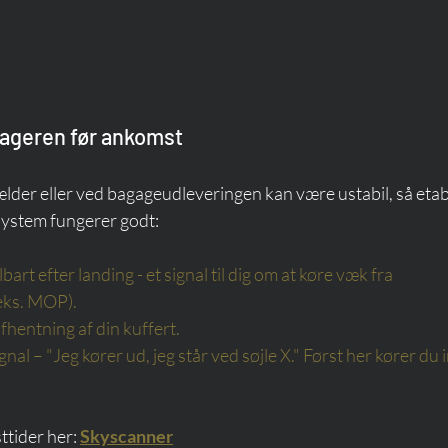
geren før ankomst
der eller ved bagageudleveringen kan være ustabil, så etab
-system fungerer godt:
art efter landing - et signal til dig om at køre væk fra 
eks. MOP).
fhentning af din kuffert.
ignal – "Jeg kører ud, jeg står ved søjle X." Først her kører du i
tider her: 
Skyscanner