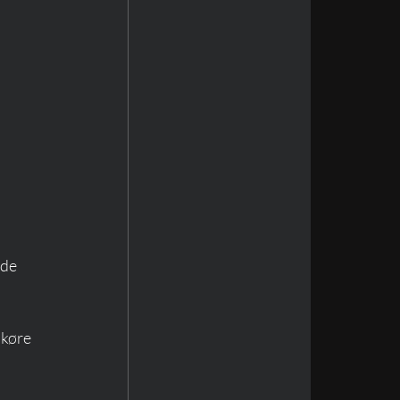
de 
 køre 