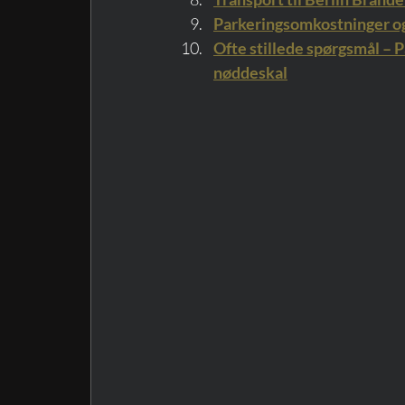
Parkeringsomkostninger o
Ofte stillede spørgsmål – 
nøddeskal