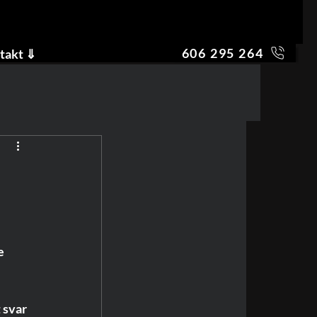
606 295 264
takt ⇓
e 
 svar 