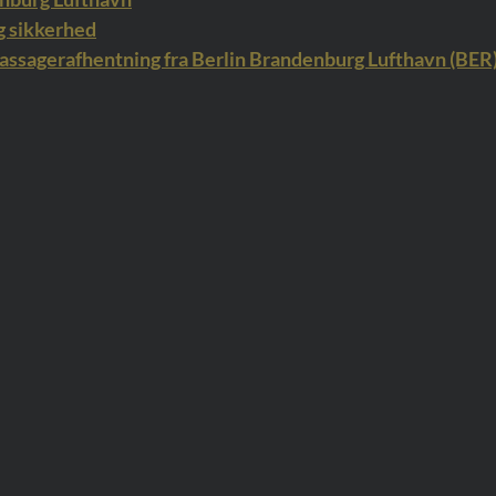
g sikkerhed
Passagerafhentning fra Berlin Brandenburg Lufthavn (BER) 