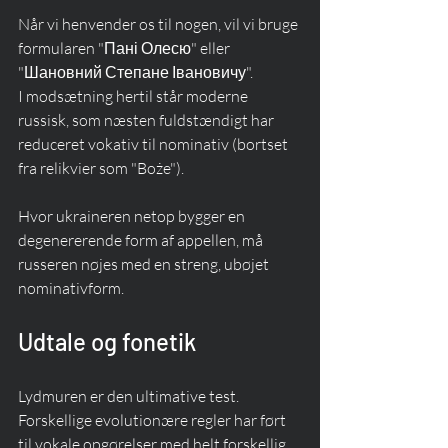
Når vi henvender os til nogen, vil vi bruge 
formularen "Пані Олесю" eller 
"Шановний Степане Івановичу".
I modsætning hertil står moderne 
russisk, som næsten fuldstændigt har 
reduceret vokativ til nominativ (bortset 
fra relikvier som "Boże").
Hvor ukraineren netop bygger en 
degenererende form af appellen, må 
russeren nøjes med en streng, ubøjet 
nominativform.
Udtale og fonetik
Lydmuren er den ultimative test. 
Forskellige evolutionære regler har ført 
til vokale opgørelser med helt forskellig 