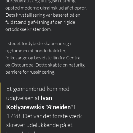
bureaukratisk og liturgisk rustning, 
opstod moderne ukrainsk ud af et oprør. 
Dets krystallisering var baseret på en 
fuldstændig afvisning af den rigide 
ortodokse kristendom.
I stedet fordybede skaberne sig i 
rigdommen af bondedialekter, 
folkesange og bevidste lån fra Central- 
og Østeuropa. Dette skabte en naturlig 
barriere for russificering.
Et gennembrud kom med 
udgivelsen af 
Ivan 
Kotlyarewskis "Æneiden"
 i 
1798. Det var det første værk 
skrevet udelukkende på et 