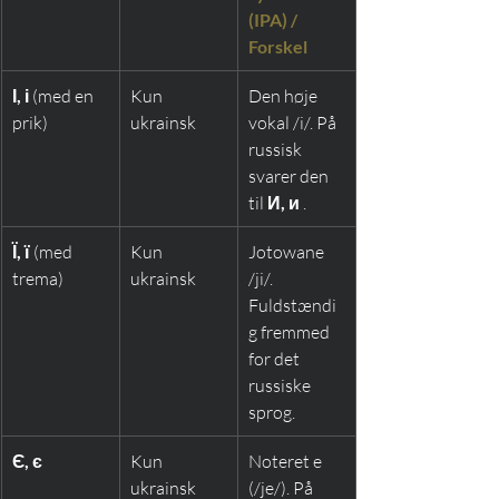
(IPA) / 
Forskel
І, і
 (med en 
Kun 
Den høje 
prik)
ukrainsk
vokal /i/. På 
russisk 
svarer den 
til 
И, и
 .
Ї, ї
 (med 
Kun 
Jotowane 
trema)
ukrainsk
/ji/. 
Fuldstændi
g fremmed 
for det 
russiske 
sprog.
Є, є
Kun 
Noteret e 
ukrainsk
(/je/). På 