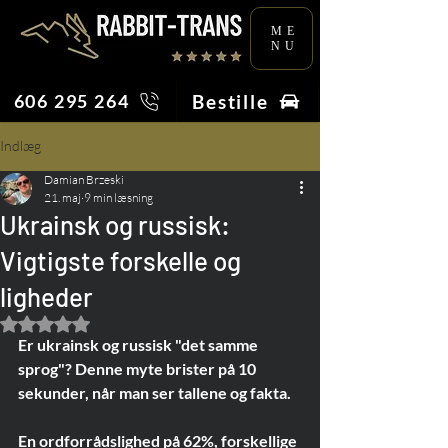
ME
NU
Bestille
606 295 264
Indlæg
Damian Brzeski
21. maj
9 min læsning
Ukrainsk og russisk:
Vigtigste forskelle og
ligheder
Bedømt til NaN ud af 5 stjerner.
Er ukrainsk og russisk "det samme 
sprog"? Denne myte brister på 10 
sekunder, når man ser tallene og fakta.
En ordforrådslighed på 62%, forskellige 