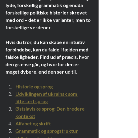
lyde, forskellig grammatik og endda 
forskellige politiske historier skrevet 
med ord – det er ikke varianter, men to 
forskellige verdener.
Hvis du tror, du kan skabe en intuitiv 
forbindelse, kan du falde i fælden med 
falske ligheder. Find ud af præcis, hvor 
den grænse går, og hvorfor den er 
meget dybere, end den ser ud til.
Historie og sprog
Udviklingen af ukrainsk som 
litterært sprog
Østslaviske sprog: Den bredere 
kontekst
Alfabet og skrift
Grammatik og sprogstruktur