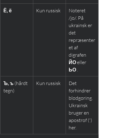
Ё, ё
Kun russisk
Noteret 
/jo/. På 
ukrainsk er 
det 
repræsenter
et af 
digrafen 
ЙО
 eller 
ЬО
 .
Ъ, ъ
 (hårdt 
Kun russisk
Det 
tegn)
forhindrer 
blødgøring. 
Ukrainsk 
bruger en 
apostrof (') 
her.