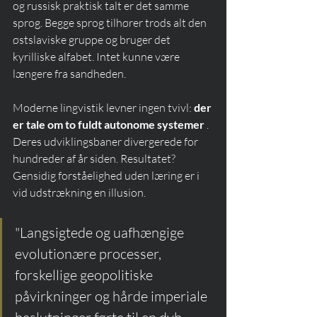
og russisk praktisk talt er det samme 
sprog. Begge sprog tilhører trods alt den 
østslaviske gruppe og bruger det 
kyrilliske alfabet. Intet kunne være 
længere fra sandheden.
Moderne lingvistik levner ingen tvivl: 
der 
er tale om to fuldt autonome systemer
 . 
Deres udviklingsbaner divergerede for 
hundreder af år siden. Resultatet? 
Gensidig forståelighed uden læring er i 
vid udstrækning en illusion.
"Langsigtede og uafhængige 
evolutionære processer, 
forskellige geopolitiske 
påvirkninger og hårde imperiale 