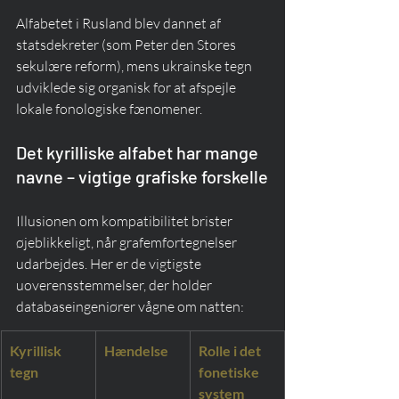
Alfabetet i Rusland blev dannet af 
statsdekreter (som Peter den Stores 
sekulære reform), mens ukrainske tegn 
udviklede sig organisk for at afspejle 
lokale fonologiske fænomener.
Det kyrilliske alfabet har mange 
navne – vigtige grafiske forskelle
Illusionen om kompatibilitet brister 
øjeblikkeligt, når grafemfortegnelser 
udarbejdes. Her er de vigtigste 
uoverensstemmelser, der holder 
databaseingeniører vågne om natten:
Kyrillisk 
Hændelse
Rolle i det 
tegn
fonetiske 
system 