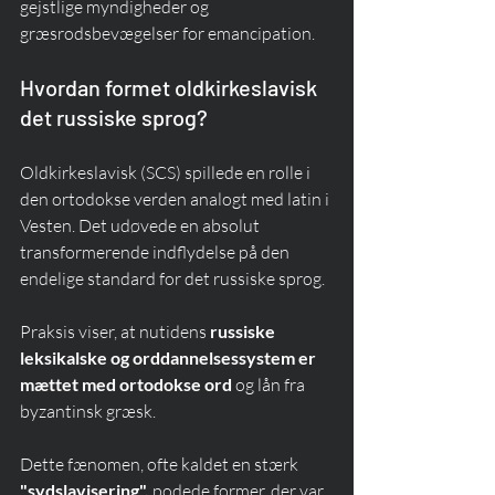
gejstlige myndigheder og 
græsrodsbevægelser for emancipation.
Hvordan formet oldkirkeslavisk 
det russiske sprog?
Oldkirkeslavisk (SCS) spillede en rolle i 
den ortodokse verden analogt med latin i 
Vesten. Det udøvede en absolut 
transformerende indflydelse på den 
endelige standard for det russiske sprog.
Praksis viser, at nutidens 
russiske 
leksikalske og orddannelsessystem er 
mættet med ortodokse ord
 og lån fra 
byzantinsk græsk.
Dette fænomen, ofte kaldet en stærk 
"sydslavisering",
 podede former, der var 