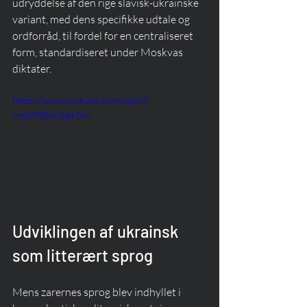
udryddelse af den rige slavisk-ukrainske 
variant, med dens specifikke udtale og 
ordforråd, til fordel for en centraliseret 
form, standardiseret under Moskvas 
diktater.
https://www.youtube.com/watch?
v=gWQEA2pgkGw
Udviklingen af ukrainsk 
som litterært sprog
Mens zarernes sprog blev indhyllet i 