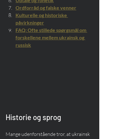
Udtale og fonetik
Ordforråd og falske venner
Kulturelle og historiske 
påvirkninger
FAQ: Ofte stillede spørgsmål om 
forskellene mellem ukrainsk og 
russisk
Historie og sprog
Mange udenforstående tror, at ukrainsk 