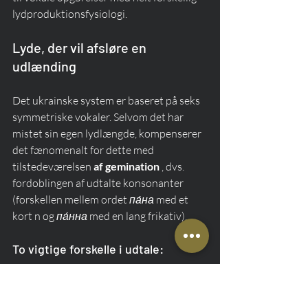
lydproduktionsfysiologi.
Lyde, der vil afsløre en 
udlænding
Det ukrainske system er baseret på seks 
symmetriske vokaler. Selvom det har 
mistet sin egen lydlængde, kompenserer 
det fænomenalt for dette med 
tilstedeværelsen 
af gemination
 , dvs. 
fordoblingen af udtalte konsonanter 
(forskellen mellem ordet 
па́на
 med et 
kort n og 
па́нна
 med en lang frikativ).
To vigtige forskelle i udtale:
Mangel på "akania"-fænomenet:
På 
ukrainsk er ubetonede stavelser 