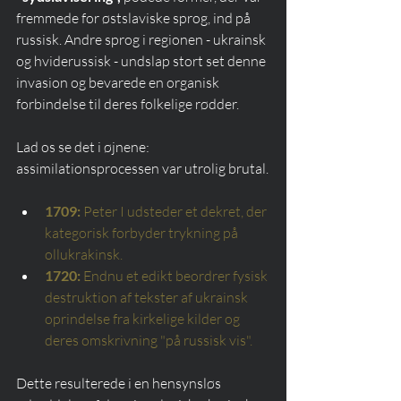
fremmede for østslaviske sprog, ind på 
russisk. Andre sprog i regionen - ukrainsk 
og hviderussisk - undslap stort set denne 
invasion og bevarede en organisk 
forbindelse til deres folkelige rødder.
Lad os se det i øjnene: 
assimilationsprocessen var utrolig brutal.
1709:
Peter I udsteder et dekret, der 
kategorisk forbyder trykning på 
ollukrakinsk.
1720:
Endnu et edikt beordrer fysisk 
destruktion af tekster af ukrainsk 
oprindelse fra kirkelige kilder og 
deres omskrivning "på russisk vis".
Dette resulterede i en hensynsløs 