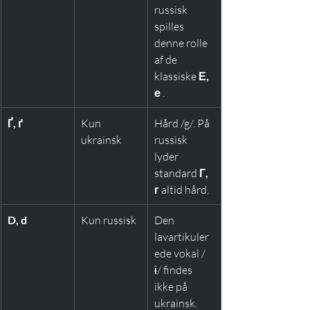
russisk 
spilles 
denne rolle 
af de 
klassiske 
Е, 
е
 .
Ґ, ґ
Kun 
Hård /g/. På 
ukrainsk
russisk 
lyder 
standard 
Г, 
г
 altid hård.
D, d
Kun russisk
Den 
lavartikuler
ede vokal /
ɨ/ findes 
ikke på 
ukrainsk.