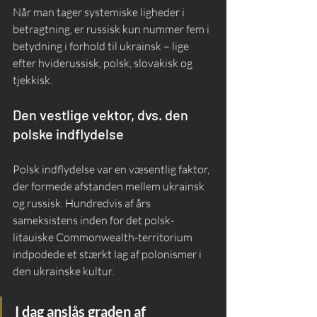
Når man tager systemiske ligheder i 
betragtning, er russisk kun nummer fem i 
betydning i forhold til ukrainsk – lige 
efter hviderussisk, polsk, slovakisk og 
tjekkisk.
Den vestlige vektor, dvs. den 
polske indflydelse
Polsk indflydelse var en væsentlig faktor, 
der formede afstanden mellem ukrainsk 
og russisk. Hundredvis af års 
sameksistens inden for det polsk-
litauiske Commonwealth-territorium 
indpodede et stærkt lag af polonismer i 
den ukrainske kultur.
I dag anslås graden af 