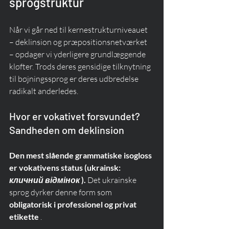
sprogstruktur
Når vi går ned til kernestrukturniveauet 
– deklinsion og præpositionsnetværket 
– opdager vi yderligere grundlæggende 
kløfter. Trods deres gensidige tilknytning 
til bøjningssprog er deres udbredelse 
radikalt anderledes.
Hvor er vokativet forsvundet? 
Sandheden om deklinsion
Den mest slående grammatiske isogloss 
er vokativens status (ukrainsk:
кличний відмінок
).
 Det ukrainske 
sprog dyrker denne form som 
obligatorisk i professionel og privat 
etikette
 .