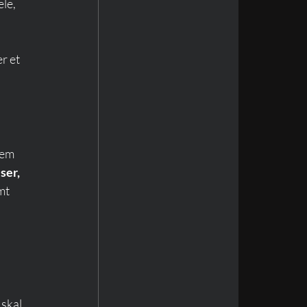
le, 
r et 
dem 
ser, 
mt 
skal 