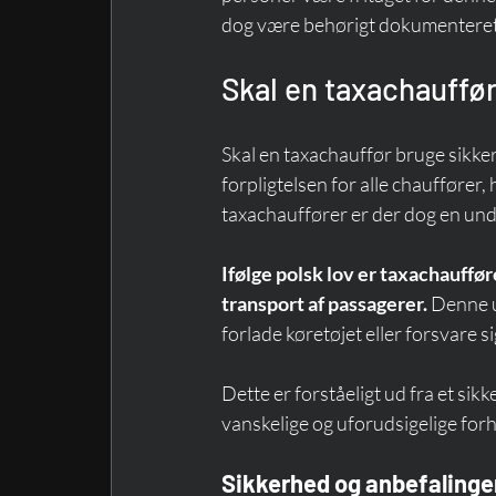
dog være behørigt dokumenteret 
Skal en taxachauffø
Skal en taxachauffør bruge sikke
forpligtelsen for alle chauffører,
taxachauffører er der dog en und
Ifølge polsk lov er taxachauffør
transport af passagerer.
 Denne u
forlade køretøjet eller forsvare s
Dette er forståeligt ud fra et s
vanskelige og uforudsigelige forh
Sikkerhed og anbefalinge