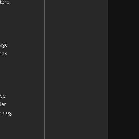
ere, 
ige 
res 
ve 
ler 
or og 