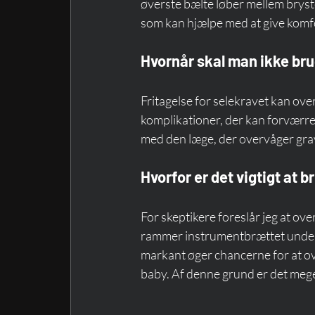
øverste bælte løber mellem bryst
som kan hjælpe med at give komfo
Hvornår skal man ikke br
Fritagelse for selekravet kan ove
komplikationer, der kan forværres
med den læge, der overvåger grav
Hvorfor er det vigtigt at 
For skeptikere foreslår jeg at ove
rammer instrumentbrættet under en
markant øger chancerne for at ov
baby. Af denne grund er det meget