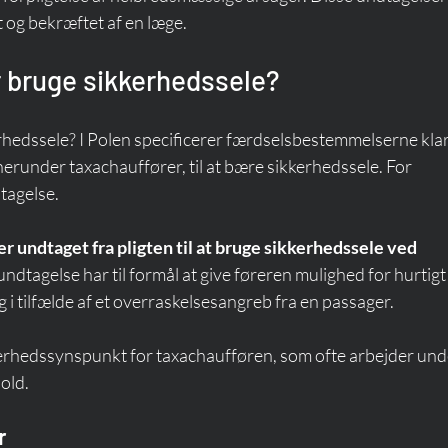
og bekræftet af en læge.
r bruge sikkerhedssele?
rhedssele? I Polen specificerer færdselsbestemmelserne klar
 herunder taxachauffører, til at bære sikkerhedssele. For 
tagelse.
er undtaget fra pligten til at bruge sikkerhedssele ved 
ndtagelse har til formål at give føreren mulighed for hurtigt 
ig i tilfælde af et overraskelsesangreb fra en passager.
ikkerhedssynspunkt for taxachaufføren, som ofte arbejder und
old.
r