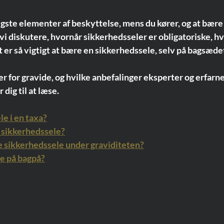
tigste elementer af beskyttelse, mens du kører, og at bære
l vi diskutere, hvornår sikkerhedsseler er obligatoriske, hv
 er så vigtigt at bære en sikkerhedssele, selv på bagsæde
er for gravide, og hvilke anbefalinger eksperter og erfarne
 dig til at læse.
e i en taxa?
 sikkerhedssele?
 sikkerhedssele under graviditeten?
le på bagpå?