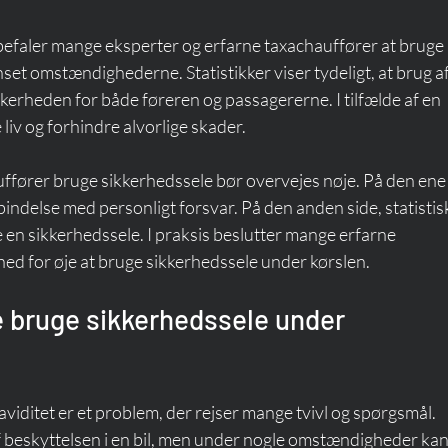
efaler mange eksperter og erfarne taxachauffører at bruge 
nset omstændighederne. Statistikker viser tydeligt, at brug af
kerheden for både føreren og passagererne. I tilfælde af en 
liv og forhindre alvorlige skader.
ffører bruge sikkerhedssele bør overvejes nøje. På den ene 
bindelse med personligt forsvar. På den anden side, statistisk
 en sikkerhedssele. I praksis beslutter mange erfarne 
ed for øje at bruge sikkerhedssele under kørslen.
 bruge sikkerhedssele under 
viditet er et problem, der rejser mange tvivl og spørgsmål. 
af beskyttelsen i en bil, men under nogle omstændigheder kan