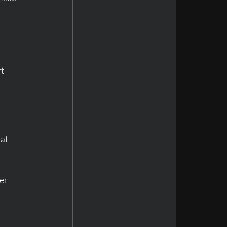
t 
at 
er 