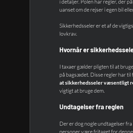
i detaljer. Polen har regler, der
uanset om de rejser i egen bil eller
Sikkerhedsseler er et af de vigtig
lovkrav.
Hvornår er sikkerhedssele
I taxaer gælder pligten til at bru
på bagsædet. Disse regler har til 
at sikkerhedsseler væsentligt r
vigtigt at bruge dem.
Undtagelser fra reglen
Der er dog nogle undtagelser fra 
personer være fritaget for denne