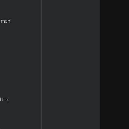
, men 
for, 