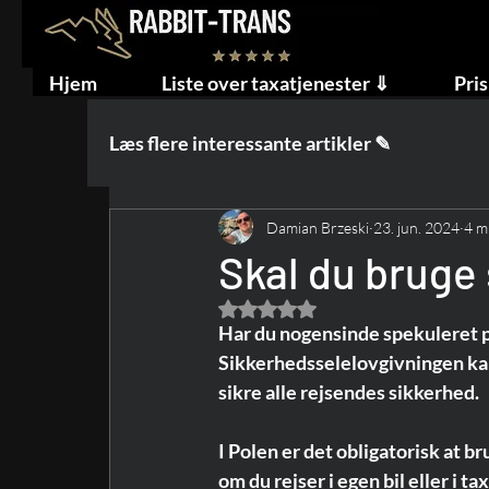
Hjem
Liste over taxatjenester ⇓
Pris
Læs flere interessante artikler ✎
Damian Brzeski
23. jun. 2024
4 m
Skal du bruge 
Bedømt til NaN ud af 5 stjerner.
Har du nogensinde spekuleret på
Sikkerhedsselelovgivningen kan v
sikre alle rejsendes sikkerhed.
I Polen er det obligatorisk at b
om du rejser i egen bil eller i tax