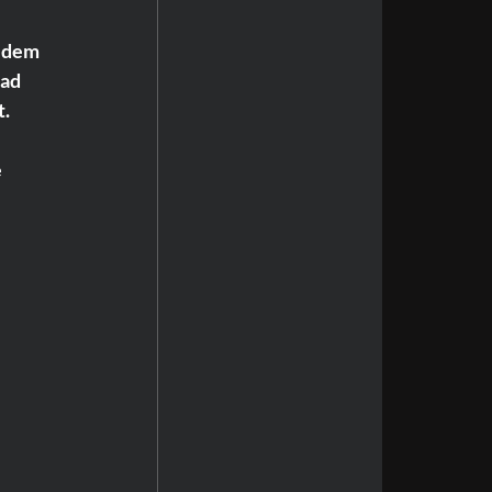
 dem 
ad 
t.
 