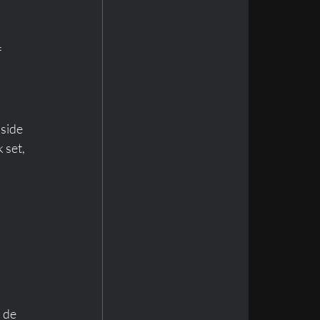
 
side 
 set, 
 de 