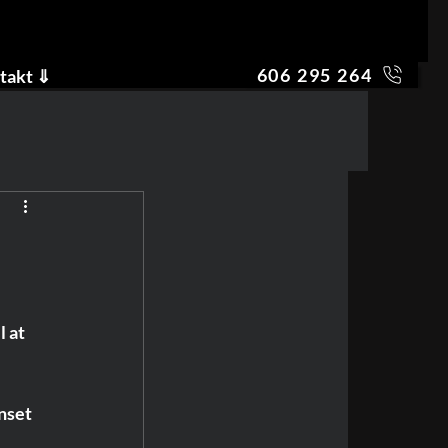
606 295 264
takt ⇓
 at 
nset 