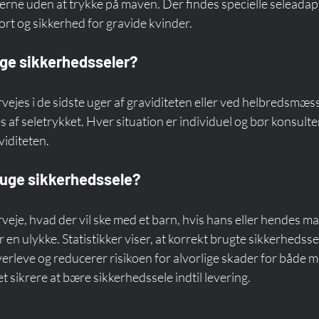
erne uden at trykke på maven. Der findes specielle seleadapt
rt og sikkerhed for gravide kvinder.
uge sikkerhedsseler?
rvejes i de sidste uger af graviditeten eller ved helbredsmæss
 af seletrykket. Hver situation er individuel og bør konsulte
iditeten.
bruge sikkerhedssele?
rveje, hvad der vil ske med et barn, hvis hans eller hendes ma
 ulykke. Statistikker viser, at korrekt brugte sikkerhedsse
erleve og reducerer risikoen for alvorlige skader for både m
 sikrere at bære sikkerhedssele indtil levering.