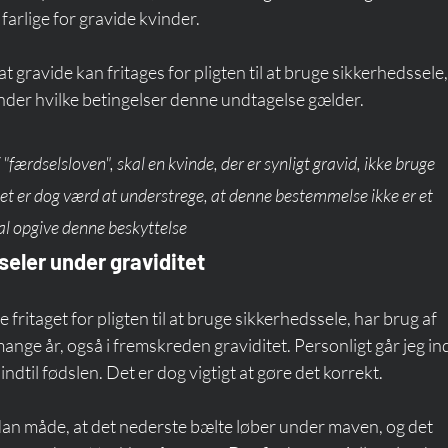
farlige for gravide kvinder.
, at gravide kan fritages for pligten til at bruge sikkerhedssele
under hvilke betingelser denne undtagelse gælder.
 "færdselsloven", skal en kvinde, der er synligt gravid, ikke bruge 
Det er dog værd at understrege, at denne bestemmelse ikke er et 
kal opgive denne beskyttelse
seler under graviditet
 fritaget for pligten til at bruge sikkerhedssele, har brug af 
nge år, også i fremskreden graviditet. Personligt går jeg ind 
ndtil fødslen. Det er dog vigtigt at gøre det korrekt.
an måde, at det nederste bælte løber under maven, og det 