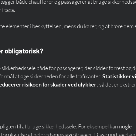
 pålægger både chauffører og passagerer at bruge sikkerhedsse
 i taxa.
ste elementer i beskyttelsen, mens du kører, og at bære dem e
r obligatorisk?
ge sikkerhedssele både for passagerer, der sidder forrest og 
formål at øge sikkerheden for alle trafikanter. 
Statistikker vi
educerer risikoen for skader ved ulykker
 , så det er ekstre
pligten til at bruge sikkerhedssele. For eksempel kan nogle 
 forpligtelse af helbredsmæssige årsager. Disse undtagelser 