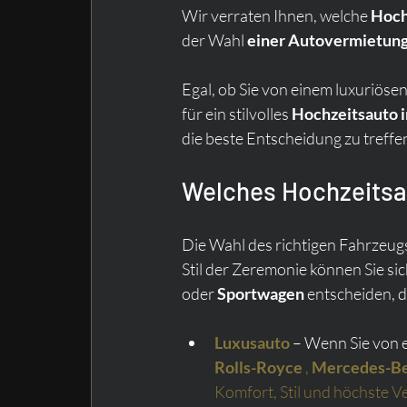
Wir verraten Ihnen, welche 
Hoch
der Wahl 
einer Autovermietun
Egal, ob Sie von einem luxuriösen
für ein stilvolles 
Hochzeitsauto i
die beste Entscheidung zu treffe
Welches Hochzeitsau
Die Wahl des richtigen Fahrzeugs 
Stil der Zeremonie können Sie sic
oder 
Sportwagen
 entscheiden, 
Luxusauto
 – Wenn Sie von 
Rolls-Royce
,
Mercedes-B
Komfort, Stil und höchste V