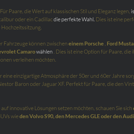
 Für Paare, die Wert auf klassischen Stil und Eleganz legen,
 i
calibur oder ein Cadillac
 die perfekte Wahl. 
Dies ist eine perf
 Hochzeitssitzung.
er Fahrzeuge können zwischen
einem Porsche
,
Ford Musta
vrolet Camaro
 wählen 
. Dies ist eine Option für Paare, die 
onen verleihen möchten.
r eine einzigartige Atmosphäre der 50er und 60er Jahre sor
Nestor Baron oder Jaguar XF. Perfekt für Paare, die den Vin
 auf innovative Lösungen setzen möchten, schauen Sie sich
SUVs wie
den Volvo S90, den Mercedes GLE oder den Aud