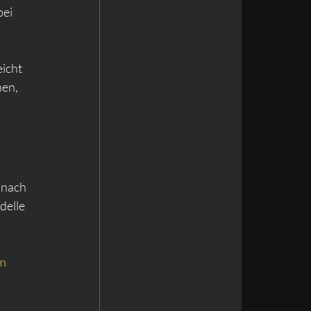
ei 
icht 
en, 
e nach 
elle 
n 