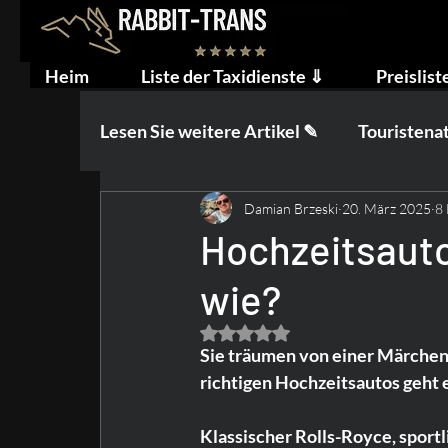
Heim
Liste der Taxidienste ⇓
Preislist
Lesen Sie weitere Artikel ✎
Touristena
Damian Brzeski
20. März 2025
8 
Ratschläge für Taxifahrer
Hochzeitsauto
wie?
Mit NaN von 5 Sternen bewertet.
Sie träumen von einer Märchenh
richtigen Hochzeitsautos geht e
Klassischer Rolls-Royce, sportl