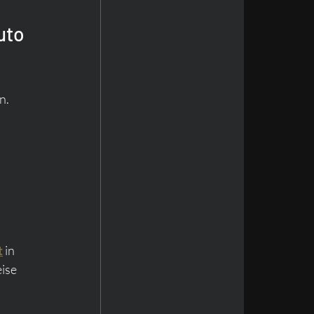
uto 
n. 
 
t
 in 
ise 