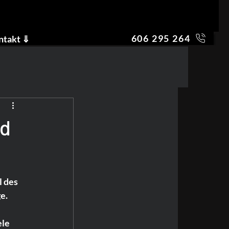
606 295 264
ntakt ⇓
nd
 des 
e.
le 