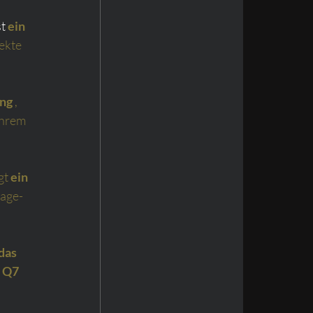
st 
ein 
ekte 
ng
,
ihrem 
gt
ein 
tage-
das 
i Q7