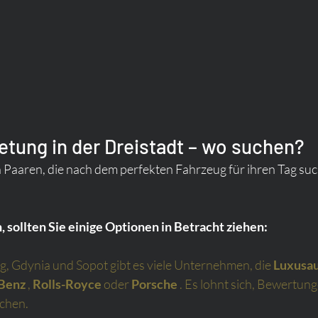
tung in der Dreistadt – wo suchen?
n Paaren, die nach dem perfekten Fahrzeug für ihren Tag suc
 sollten Sie einige Optionen in Betracht ziehen:
ig, Gdynia und Sopot gibt es viele Unternehmen, die
Luxusa
Benz
,
Rolls-Royce
oder
Porsche
. Es lohnt sich, Bewertung
ichen.