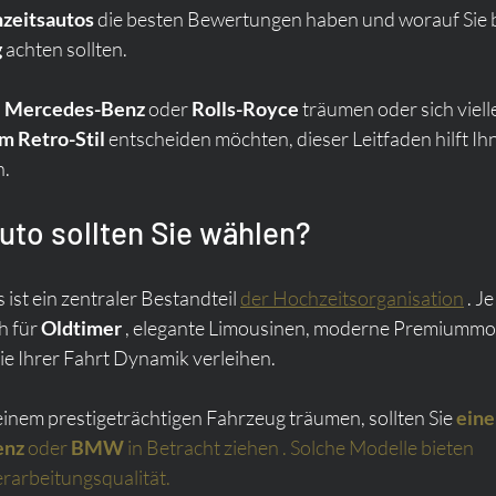
zeitsautos
 die besten Bewertungen haben und worauf Sie b
g
 achten sollten.
 
Mercedes-Benz
 oder 
Rolls-Royce
 träumen oder sich vielle
m Retro-Stil
 entscheiden möchten, dieser Leitfaden hilft Ihn
n.
to sollten Sie wählen?
ist ein zentraler Bestandteil 
der Hochzeitsorganisation
 . J
h für 
Oldtimer
 , elegante Limousinen, moderne Premiummod
die Ihrer Fahrt Dynamik verleihen.
einem prestigeträchtigen Fahrzeug träumen, sollten Sie 
eine
enz
oder
BMW
in Betracht ziehen
. Solche Modelle bieten 
erarbeitungsqualität.