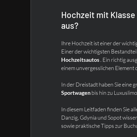
Hochzeit mit Klasse
aus?
Ihre Hochzeit ist einer der wichti
Einer der wichtigsten Bestandtei
Hochzeitsautos
 . Ein richtig a
einem unvergesslichen Element d
In der Dreistadt haben Sie eine 
Sportwagen
 bis hin zu Luxuslim
In diesem Leitfaden finden Sie all
Danzig, Gdynia und Sopot wissen
sowie praktische Tipps zur Buch