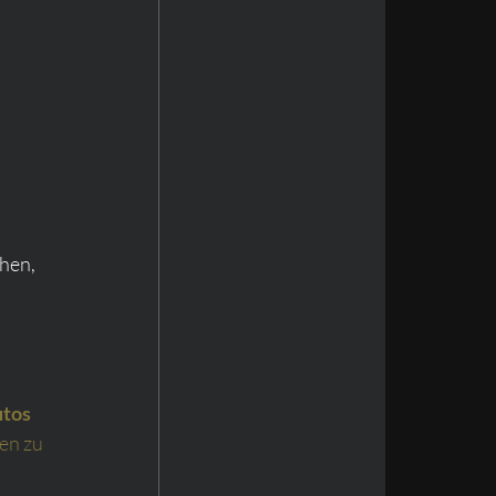
hen, 
utos
en zu 