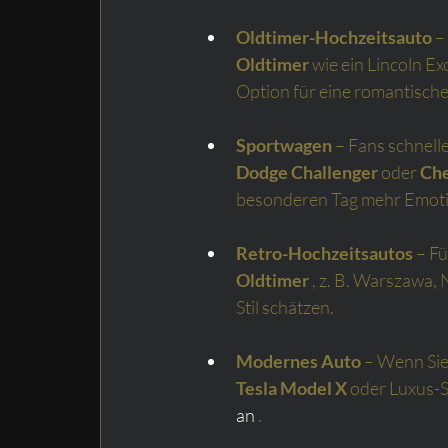
Oldtimer-Hochzeitsauto
–
Oldtimer
wie ein Lincoln Ex
Option für eine romantische
Sportwagen
– Fans schnell
Dodge Challenger
oder
Che
besonderen Tag mehr Emoti
Retro-Hochzeitsautos
– Fü
Oldtimer
, z. B. Warszawa, 
Stil schätzen.
Modernes Auto
– Wenn Sie
Tesla Model X
oder Luxus-
an 
.