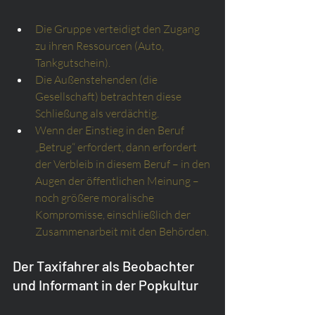
Die Gruppe verteidigt den Zugang 
zu ihren Ressourcen (Auto, 
Tankgutschein).
Die Außenstehenden (die 
Gesellschaft) betrachten diese 
Schließung als verdächtig.
Wenn der Einstieg in den Beruf 
„Betrug“ erfordert, dann erfordert 
der Verbleib in diesem Beruf – in den 
Augen der öffentlichen Meinung – 
noch größere moralische 
Kompromisse, einschließlich der 
Zusammenarbeit mit den Behörden.
Der Taxifahrer als Beobachter 
und Informant in der Popkultur