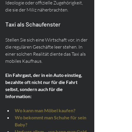
Ideologie oder offizielle Zugehörigkeit, 
die sie der Miliz näherbrachten.
Taxi als Schaufenster
Stellen Sie sich eine Wirtschaft vor, in der 
die regulären Geschäfte leer stehen. In 
einer solchen Realität diente das Taxi als 
mobiles Kaufhaus.
Ein Fahrgast, der in ein Auto einstieg, 
bezahlte oft nicht nur für die Fahrt 
selbst, sondern auch für die 
Information:
Wo kann man Möbel kaufen?
Wo bekommt man Schuhe für sein 
Baby?
Und vor allem – wo kann man Geld 