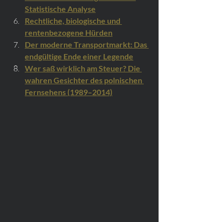
Statistische Analyse
Rechtliche, biologische und 
rentenbezogene Hürden
Der moderne Transportmarkt: Das 
endgültige Ende einer Legende
Wer saß wirklich am Steuer? Die 
wahren Gesichter des polnischen 
Fernsehens (1989–2014)