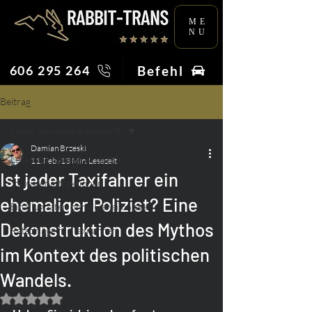
ME
NU
Befehl
606 295 264
Beitrag
Lesen Sie weitere Artikel ✎
Damian Brzeski
Lesen Sie weitere Artikel ✎
11. Feb.
13 Min. Lesezeit
Ist jeder Taxifahrer ein
Touristenattraktionen
ehemaliger Polizist? Eine
Ein Flughafen ohne Geheimnisse
Dekonstruktion des Mythos
Ratschläge für Taxifahrer
im Kontext des politischen
Wandels.
Mit NaN von 5 Sternen bewertet.