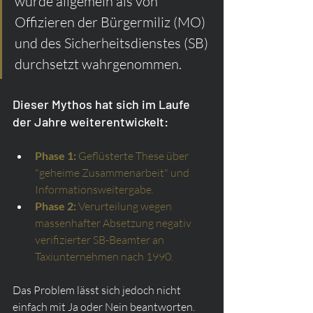
wurde allgemein als von 
Offizieren der Bürgermiliz (MO) 
und des Sicherheitsdienstes (SB) 
durchsetzt wahrgenommen.
Dieser Mythos hat sich im Laufe 
der Jahre weiterentwickelt:
Phase 1:
Geflüsterte These über 
"geheime Zusammenarbeit" und 
Informationsweitergabe.
Phase 2:
Verurteilung wegen 
massenhafter Absetzung negativ 
verifizierter SB-Beamter an 
Taxiunternehmen nach 1990.
Das Problem lässt sich jedoch nicht 
einfach mit Ja oder Nein beantworten. 