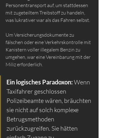
Personentransport auf, um stattdessen 
mit zugeteiltem Treibstoff zu handeln, 
was lukrativer war als das Fahren selbst.
Um Versicherungsdokumente zu 
fälschen oder eine Verkehrskontrolle mit 
Kanistern voller illegalem Benzin zu 
umgehen, war eine Vereinbarung mit der 
Miliz erforderlich.
Ein logisches Paradoxon:
 Wenn 
Taxifahrer geschlossen 
Polizeibeamte wären, bräuchten 
sie nicht auf solch komplexe 
Betrugsmethoden 
zurückzugreifen. Sie hätten 
einfach Zugang zu 