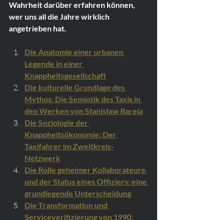
Wahrheit darüber erfahren können, 
wer uns all die Jahre wirklich 
angetrieben hat.
Die Anatomie einer urbanen 
Legende in einer 
Knappheitsgesellschaft
Die kulturelle Grundlage des 
Mythos: Die Semiotik des Taxis in 
den Werken von Stanisław Bareja
Die Soziologie der 
Knappheitsökonomie: Der 
Taxifahrer im Zweitkreis-
Netzwerk
Die Rolle geheimer Kollaborateure 
und der Status eines Offiziers: eine 
grundlegende Unterscheidung
Die Transformation und 
Serviceverifizierung von 1990: 