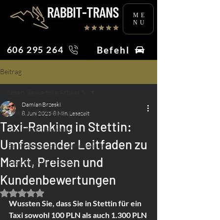
ME
NU
Befehl
606 295 264
Beitrag
Lesen Sie weitere Artikel ✎
Damian Brzeski
Lesen Sie weitere Artikel ✎
8. Juni 2025
8 Min. Lesezeit
Taxi-Ranking in Stettin:
Touristenattraktionen
Umfassender Leitfaden zu
Ein Flughafen ohne Geheimnisse
Markt, Preisen und
Ratschläge für Taxifahrer
Kundenbewertungen
Mit NaN von 5 Sternen bewertet.
Wussten Sie, dass Sie in Stettin für ein 
Taxi sowohl 100 PLN als auch 1.300 PLN 