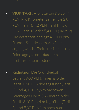
PLN.
VIUP TAXI
: Hier starten Sie bei 7 
PLN. Pro Kilometer zahlen Sie 2,8 
PLN (Tarif I), 4,2 PLN (Tarif II), 5,6 
PLN (Tarif III) oder 8,4 PLN (Tarif IV). 
Die Wartezeit beträgt 40 PLN pro 
Stunde. Schade, dass VIUP nicht 
angibt, welche Tarife für Nacht- und 
Feiertage gelten – das kann 
irreführend sein, oder?
Radiotaxi
: Die Grundgebühr 
beträgt 9,00 PLN. Innerhalb der 
Stadt: 3,20 PLN/km tagsüber (Tarif 
1) und 4,00 PLN/km nachts/an 
Feiertagen (Tarif 2). Außerhalb der 
Stadt: 6,40 PLN/km tagsüber (Tarif 
3) und 8,00 PLN/km nachts/an 