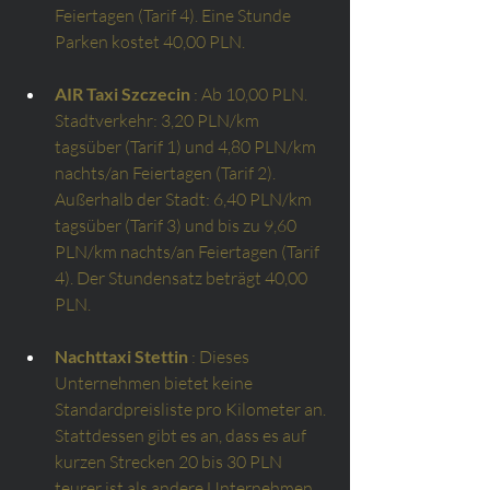
Feiertagen (Tarif 4). Eine Stunde 
Parken kostet 40,00 PLN.
AIR Taxi Szczecin
: Ab 10,00 PLN. 
Stadtverkehr: 3,20 PLN/km 
tagsüber (Tarif 1) und 4,80 PLN/km 
nachts/an Feiertagen (Tarif 2). 
Außerhalb der Stadt: 6,40 PLN/km 
tagsüber (Tarif 3) und bis zu 9,60 
PLN/km nachts/an Feiertagen (Tarif 
4). Der Stundensatz beträgt 40,00 
PLN.
Nachttaxi Stettin
: Dieses 
Unternehmen bietet keine 
Standardpreisliste pro Kilometer an. 
Stattdessen gibt es an, dass es auf 
kurzen Strecken 20 bis 30 PLN 
teurer ist als andere Unternehmen, 