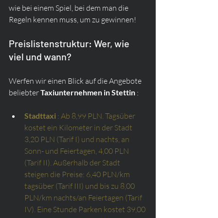
wie bei einem Spiel, bei dem man die 
Regeln kennen muss, um zu gewinnen!
Preislistenstruktur: Wer, wie 
viel und wann?
Werfen wir einen Blick auf die Angebote 
beliebter 
Taxiunternehmen in Stettin
 :
Stadttaxi
: Ab 8,99 PLN. Tagsüber 
kostet ein Kilometer in der Stadt 
3,20 PLN (Tarif I) und nachts, an 
Sonn- und Feiertagen, 4,00 PLN 
(Tarif II). Außerhalb der Stadt 
steigen die Preise: 6,40 PLN/km 
tagsüber (Tarif III) und bis zu 8,00 
PLN/km nachts/an Feiertagen (Tarif 
IV). Eine Stunde Parken kostet 39,00 