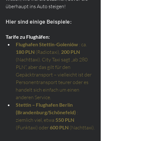
überhaupt ins Auto steigen!
Hier sind einige Beispiele:
Tarife zu Flughäfen:
Flughafen Stettin-Goleniów
: ca.
180 PLN
(Radiotaxi),
200 PLN
(Nachttaxi). City Taxi sagt „ab 280 
PLN“, aber das gilt für den 
Gepäcktransport – vielleicht ist der 
Personentransport teurer oder es 
handelt sich einfach um einen 
anderen Service.
Stettin – Flughafen Berlin 
(Brandenburg/Schönefeld)
: 
ziemlich viel, etwa
550 PLN
(Funktaxi) oder
600 PLN
(Nachttaxi).