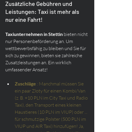
Zusätzliche Gebühren und 
Leistungen: Taxi ist mehr als 
nur eine Fahrt!
Taxiunternehmen in Stettin
 bieten nicht 
nur Personenbeförderung an. Um 
wettbewerbsfähig zu bleiben und Sie für 
sich zu gewinnen, bieten sie zahlreiche 
Zusatzleistungen an. Ein wirklich 
umfassender Ansatz!
Zuschläge
: Manchmal müssen Sie 
ein paar Zloty für einen Kombi/Van 
(z. B. +10 PLN im City Taxi und Radio 
Taxi), den Transport eines kleinen 
Haustieres (10 PLN im VIUP) oder ... 
für schmutzige Polster (500 PLN im 
VIUP und AIR Taxi) hinzufügen! Ja, 