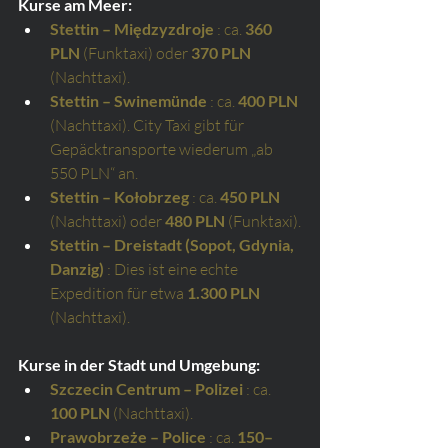
Kurse am Meer:
Stettin – Międzyzdroje
: ca.
360 
PLN
(Funktaxi) oder
370 PLN
(Nachttaxi).
Stettin – Swinemünde
: ca.
400 PLN
(Nachttaxi). City Taxi gibt für 
Gepäcktransporte wiederum „ab 
550 PLN“ an.
Stettin – Kołobrzeg
: ca.
450 PLN
(Nachttaxi) oder
480 PLN
(Funktaxi).
Stettin – Dreistadt (Sopot, Gdynia, 
Danzig)
: Dies ist eine echte 
Expedition für etwa
1.300 PLN
(Nachttaxi).
Kurse in der Stadt und Umgebung:
Szczecin Centrum – Polizei
: ca.
100 PLN
(Nachttaxi).
Prawobrzeże – Police
: ca.
150–