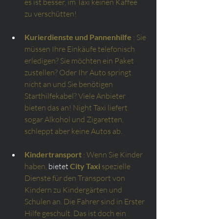
es ist besser, im Taxi keinen Kaffee 
zu verschütten!
Kurierdienste und Pannenhilfe
: Sie 
müssen Ihre Einkäufe telefonisch 
erledigen? Sie möchten ein Paket 
zustellen? Oder Ihr Auto springt 
nicht an und Sie benötigen 
Starthilfekabel? Viele Anbieter 
bieten das an! Night Taxi liefert 
sogar Alkohol und Zigaretten, 
schleppt aber keine Autos ab.
Kindertransport
: Wenn Sie Kinder 
haben,
 bietet 
City Taxi
spezielle 
Dienste für den Transport von 
Kindern zu Kindergärten und 
Schulen an. Die Fahrer sind in Erster 
Hilfe geschult. Das ist doch ein 