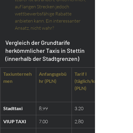
auf langen Strecken jedoch 
wettbewerbsfähige Rabatte 
anbieten kann. Ein interessanter 
Ansatz, nicht wahr?
Vergleich der Grundtarife 
herkömmlicher Taxis in Stettin 
(innerhalb der Stadtgrenzen)
Taxiunterneh
Anfangsgebü
Tarif I 
men
hr (PLN)
(täglich/km) 
(PLN)
Stadttaxi
8,99
3.20
VIUP TAXI
7.00
2,80