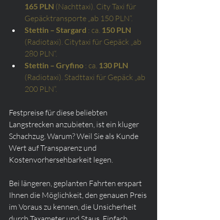
165 PLN
(Nachttaxi). City Taxi für 
Gepäcktransporte „ab 150 PLN“.
Stettin – Stargard
: ca.
150 PLN
(Radiotaxi). Citytaxi für Gepäck „ab 
280 PLN“.
Stettin – Gryfino
: ca.
130 PLN
(Radiotaxi). Stadttaxi für Gepäck „ab 
200 PLN“.
Festpreise für diese beliebten 
Langstrecken anzubieten, ist ein kluger 
Schachzug. Warum? Weil Sie als Kunde 
Wert auf Transparenz und 
Kostenvorhersehbarkeit legen.
Bei längeren, geplanten Fahrten erspart 
Ihnen die Möglichkeit, den genauen Preis 
im Voraus zu kennen, die Unsicherheit 
durch Taxameter und Staus. Einfach 