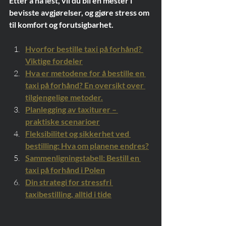
Etter å ha lest, vil du bli en mester i 
bevisste avgjørelser, og gjøre stress om 
til komfort og forutsigbarhet.
Hvorfor bestille taxi på forhånd? 
Viktige fordeler
Hva er metodene for å bestille en 
taxi på forhånd? En oversikt over 
tilgjengelige metoder.
Planlegging av taxiturer – 
praktiske scenarioer
Fleksibilitet og sikkerhet ved 
bestilling: Hva om planene endres?
Sammenligningstabell: Bestill en 
taxi på forhånd i Polen
Din strategi for stressfri 
taxibestilling, alltid i tide