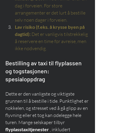
dag i forveien. For store 
arrangementer er det lurt å bestille 
selv noen dager i forveien.
Lav risiko (f.eks. å krysse byen på 
dagtid):
Det er vanligvis tilstrekkelig 
å reservere en time før avreise, men 
ikke nødvendig.
Bestilling av taxi til flyplassen 
og togstasjonen: 
spesialoppdrag
Dette er den vanligste og viktigste 
grunnen til å bestille i tide. Punktlighet er 
nøkkelen, og stresset ved å gå glipp av en 
flyvning eller et tog kan ødelegge hele 
turen. Mange selskaper tilbyr 
flyplasstaxitjenester
 , inkludert 