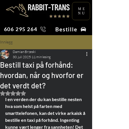
ME
NU
Bestille
606 295 264
Innlegg
Damian Brzeski
30. juli 2025
11 min lesing
Bestill taxi på forhånd:
hvordan, når og hvorfor er
det verdt det?
Gitt NaN av 5 stjerner.
I en verden der du kan bestille nesten 
hva som helst på farten med 
smarttelefonen, kan det virke arkaisk å 
bestille en taxi på forhånd. Ingenting 
kunne vært lenger fra sannheten! Det 