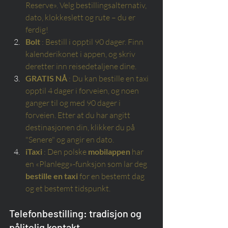
Reserve». Velg bestillingsalternativ, 
dato, klokkeslett og rute – du er 
ferdig!
Bolt
: Bestill i opptil 90 dager. Finn 
kalenderikonet i appen, og skriv 
deretter inn reisedetaljene dine.
GRATIS NÅ
: Du kan bestille en taxi 
opptil 4 dager i forveien, og noen 
ganger til og med 90 dager i 
forveien. Etter at du har angitt 
destinasjonen din, klikker du på 
"Senere" og angir en dato.
iTaxi
: Den polske
mobilappen
har 
en «Planlegg»-funksjon som lar deg
bestille en taxi
for en bestemt dag 
og et bestemt tidspunkt.
Telefonbestilling: tradisjon og 
pålitelig kontakt