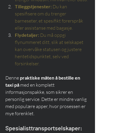
Tilleggstjenester:
Du kan 
spesifisere om du trenger 
barneseter, et spesifikt førerspråk 
eller assistanse med bagasje.
Flydetaljer:
Du må oppgi 
flynummeret ditt, slik at selskapet 
kan overvåke statusen og justere 
hentetidspunktet, selv ved 
forsinkelser.
Denne 
praktiske måten å bestille en 
taxi på
 med en komplett 
informasjonspakke, som sikrer en 
personlig service. Dette er mindre vanlig 
med populære apper, hvor prosessen er 
mye forenklet.
Spesialisttransportselskaper: 