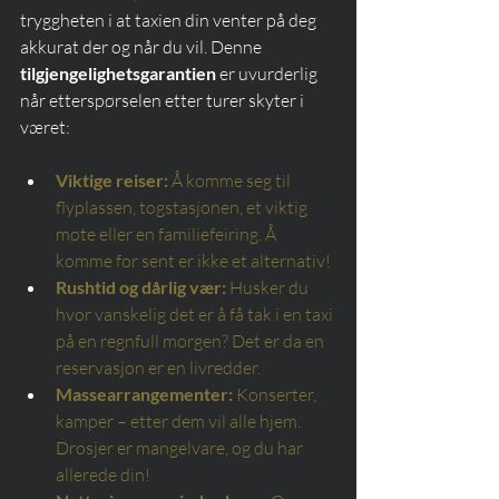
tryggheten i at taxien din venter på deg 
akkurat der og når du vil. Denne 
tilgjengelighetsgarantien
 er uvurderlig 
når etterspørselen etter turer skyter i 
været:
Viktige reiser:
Å komme seg til 
flyplassen, togstasjonen, et viktig 
møte eller en familiefeiring. Å 
komme for sent er ikke et alternativ!
Rushtid og dårlig vær:
Husker du 
hvor vanskelig det er å få tak i en taxi 
på en regnfull morgen? Det er da en 
reservasjon er en livredder.
Massearrangementer:
Konserter, 
kamper – etter dem vil alle hjem. 
Drosjer er mangelvare, og du har 
allerede din!