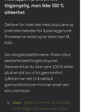
tilgjengelig, men ikke 100 % 
sikkerhet
Dette er for tiden den mest populære og 
praktiske metoden for å planlegge turer. 
Prosessen er enkel og tar bare noen få 
klikk.
De viktigste plattformene i Polen tilbyr 
dedikerte bestillingsfunksjoner. 
Dessverre kan du ikke være 100 % sikker 
på at en slik tur vil bli gjennomført. 
Sjåføren har rett til å nekte å 
gjennomføre turen hvis han anser den 
som ulønnsom:
Uber
: Bestill turer fra 15 minutter 
til 90 dager i forveien med «Uber 