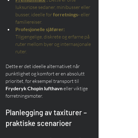
luksuriøse sedaner, minibusser eller 
busser, ideelle for
forretnings-
eller 
familiereiser.
Profesjonelle sjåfører:
Tilgjengelige, diskrete og erfarne på 
ruter mellom byer og internasjonale 
ruter.
Dette er det ideelle alternativet når 
punktlighet og komfort er en absolutt 
prioritet, for eksempel transport til 
Fryderyk Chopin lufthavn
 eller viktige 
forretningsmøter.
Planlegging av taxiturer – 
praktiske scenarioer