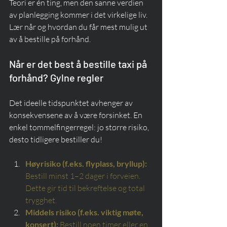
Teori er én ting, men den sanne verdien 
av planlegging kommer i det virkelige liv. 
Lær når og hvordan du får mest mulig ut 
av å bestille på forhånd.
Når er det best å bestille taxi på 
forhånd? Gylne regler
Det ideelle tidspunktet avhenger av 
konsekvensene av å være forsinket. En 
enkel tommelfingerregel: jo større risiko, 
desto tidligere bestiller du!
Høyrisiko (f.eks. flyplass, bryllup):
Bestill minst 1–2 dager i forveien. 
Dette gir tid til bekreftelse og total 
trygghet.
Middels risiko (f.eks. viktig møte, 
konsert):
Bestill noen timer eller en 