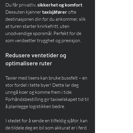
Du får privatliv, 
sikkerhet og komfort
 . 
Dessuten kjenner 
taxisjåfører
 ofte 
destinasjonen din før du ankommer, slik 
at turen starter knirkefritt, uten 
unødvendige spørsmål. Perfekt for de 
som verdsetter trygghet og presisjon.
Redusere ventetider og 
optimalisere ruter
Taxier med lisens kan bruke bussfelt – en 
stor fordel i tette byer! Dette lar deg 
unngå køer og komme frem i tide. 
Forhåndsbestilling gir taxiselskapet tid til 
å planlegge logistikken bedre.
I stedet for å sende en tilfeldig sjåfør, kan 
de tildele deg en bil som akkurat er i ferd 