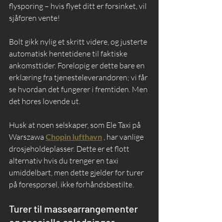
flysporing – hvis flyet ditt er forsinket, vil 
sjåføren vente!
Bolt gikk nylig et skritt videre, og justerte 
automatisk hentetidene til faktiske 
ankomsttider. Foreløpig er dette bare en 
erklæring fra tjenesteleverandøren; vi får 
se hvordan det fungerer i fremtiden. Men 
det høres lovende ut.
Husk at noen selskaper, som Ele Taxi på 
Warszawa 
Chopin lufthavn
 , har vanlige 
drosjeholdeplasser. Dette er et flott 
alternativ hvis du trenger en taxi 
umiddelbart, men dette gjelder for turer 
på forespørsel, ikke forhåndsbestilte.
Turer til massearrangementer 