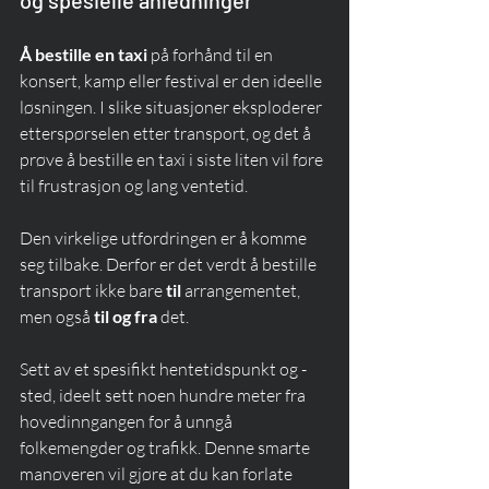
og spesielle anledninger
Å bestille en taxi
 på forhånd til en 
konsert, kamp eller festival er den ideelle 
løsningen. I slike situasjoner eksploderer 
etterspørselen etter transport, og det å 
prøve å bestille en taxi i siste liten vil føre 
til frustrasjon og lang ventetid.
Den virkelige utfordringen er å komme 
seg tilbake. Derfor er det verdt å bestille 
transport ikke bare 
til
 arrangementet, 
men også 
til og fra
 det.
Sett av et spesifikt hentetidspunkt og -
sted, ideelt sett noen hundre meter fra 
hovedinngangen for å unngå 
folkemengder og trafikk. Denne smarte 
manøveren vil gjøre at du kan forlate 