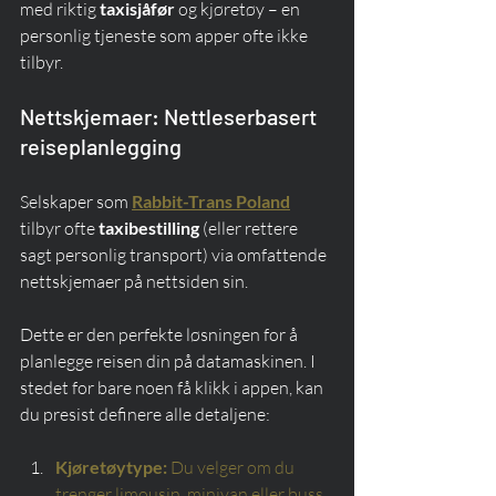
med riktig 
taxisjåfør
 og kjøretøy – en 
personlig tjeneste som apper ofte ikke 
tilbyr.
Nettskjemaer: Nettleserbasert 
reiseplanlegging
Selskaper som 
Rabbit-Trans Poland
tilbyr ofte 
taxibestilling
 (eller rettere 
sagt personlig transport) via omfattende 
nettskjemaer på nettsiden sin.
Dette er den perfekte løsningen for å 
planlegge reisen din på datamaskinen. I 
stedet for bare noen få klikk i appen, kan 
du presist definere alle detaljene:
Kjøretøytype:
Du velger om du 
trenger limousin, minivan eller buss.