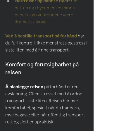
Nattreiser og mindre byer:
Om 
natten og i byer med en mindre 
bilpark kan ventetidene være 
dramatisk lange.
Ved å bestille transport på forhånd
 har 
du full kontroll. Ikke mer stress og stress i 
siste liten med å finne transport.
Komfort og forutsigbarhet på 
reisen
Å planlegge reisen
 på forhånd er ren 
avslapning. Glem stresset med å ordne 
transport i siste liten. Reisen blir mer 
komfortabel, spesielt når du har barn, 
mye bagasje eller når offentlig transport 
rett og slett er upraktisk.