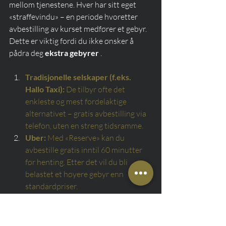
mellom tjenestene. Hver har sitt eget 
«straffevindu» – en periode hvoretter 
avbestilling av kurset medfører et gebyr. 
Dette er viktig fordi du ikke ønsker å 
pådra deg 
ekstra gebyrer
 .
Tradisjonelle selskaper (f.eks. 
Hallo Taxi):
De tilbyr ofte det 
enkleste og mest fordelaktige 
alternativet – gratis avbestilling via 
telefon, uten en streng tidsramme.
Uber:
Med «Reserve» kan du 
avbestille gratis inntil 60 minutter 
før henting. Etter det vil du bli 
belastet et høyere gebyr enn 
standardpriser.
Bolt:
Gratis avbestilling inntil 60 
minutter før sjåførens ankomst. 
Etter dette tidspunktet påløper et 