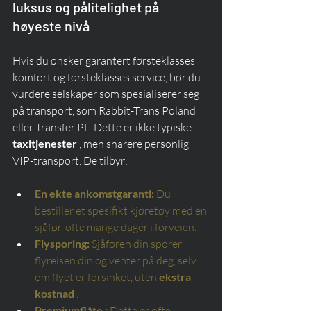
luksus og pålitelighet på 
høyeste nivå
Hvis du ønsker garantert førsteklasses 
komfort og førsteklasses service, bør du 
vurdere selskaper som spesialiserer seg 
på transport, som Rabbit-Trans Poland 
eller Transfer PL. Dette er ikke typiske 
taxitjenester
 , men snarere personlig 
VIP-transport. De tilbyr:
En ekte ankomstgaranti:
Du 
bestiller et spesifikt kjøretøy med en 
sjåfør, ofte mange dager i forveien.
Flysporing:
Sjåføren din sporer 
flyreisen din og venter på deg, selv 
om flyet er forsinket, uten
ekstra 
kostnad
.
Premiumflåte
:
Dette er ofte 