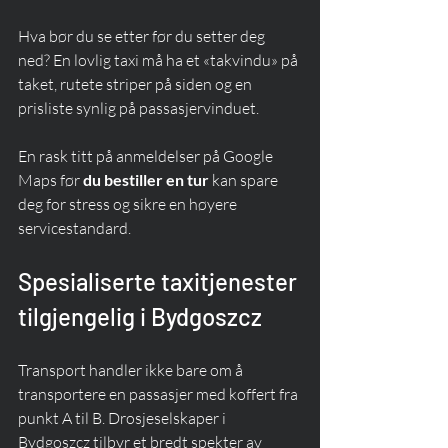
Hva bør du se etter før du setter deg 
ned? En lovlig taxi må ha et «takvindu» på 
taket, rutete striper på siden og en 
prisliste synlig på passasjervinduet.
En rask titt på anmeldelser på Google 
Maps før 
du bestiller en tur
 kan spare 
deg for stress og sikre en høyere 
servicestandard.
Spesialiserte taxitjenester 
tilgjengelig i Bydgoszcz
Transport handler ikke bare om å 
transportere en passasjer med koffert fra 
punkt A til B. Drosjeselskaper i 
Bydgoszcz tilbyr et bredt spekter av 