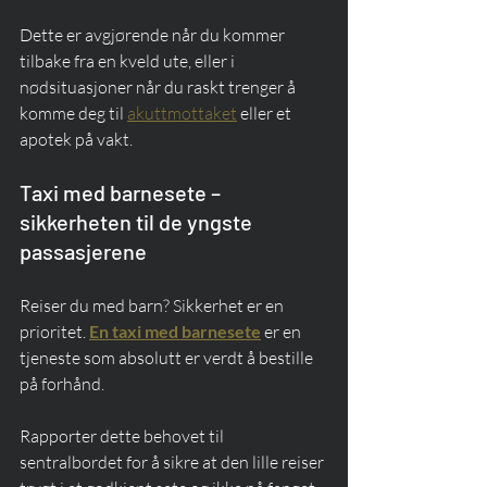
Dette er avgjørende når du kommer 
tilbake fra en kveld ute, eller i 
nødsituasjoner når du raskt trenger å 
komme deg til 
akuttmottaket
 eller et 
apotek på vakt.
Taxi med barnesete – 
sikkerheten til de yngste 
passasjerene
Reiser du med barn? Sikkerhet er en 
prioritet. 
En taxi med barnesete
 er en 
tjeneste som absolutt er verdt å bestille 
på forhånd.
Rapporter dette behovet til 
sentralbordet for å sikre at den lille reiser 