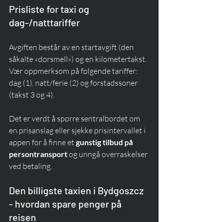
Prisliste for taxi og 
dag-/natttariffer
Avgiften består av en startavgift (den 
såkalte «dørsmell») og en kilometertakst. 
Vær oppmerksom på følgende tariffer: 
dag (1), natt/ferie (2) og forstadssoner 
(takst 3 og 4).
Det er verdt å spørre sentralbordet om 
en prisanslag eller sjekke prisintervallet i 
appen for å finne et 
gunstig tilbud på 
persontransport
 og unngå overraskelser 
ved betaling.
Den billigste taxien i Bydgoszcz 
- hvordan spare penger på 
reisen