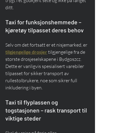
trygt i et godkjent sete og ikke på fanget 
ditt.
Taxi for funksjonshemmede – 
kjøretøy tilpasset deres behov
Selv om det fortsatt er et nisjemarked, er 
tilgjengelige drosjer
 tilgjengelige fra de 
største drosjeselskapene i Bydgoszcz. 
Dette er vanligvis spesialisert varebiler 
tilpasset for sikker transport av 
rullestolbrukere, noe som sikrer full 
inkludering i byen.
Taxi til flyplassen og 
togstasjonen – rask transport til 
viktige steder
Skal du reise på ferie eller 