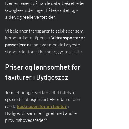
Den er basert på harde data: bekreftede 
Google-vurderinger, flåtekvalitet og -
alder, og reelle ventetider.
Vi belønner transparente selskaper som 
kommuniserer åpent: « 
Vi transporterer 
passasjerer
 i samsvar med de høyeste 
standarder for sikkerhet og yrkesetikk.»
Priser og lønnsomhet for 
taxiturer i Bydgoszcz
Temaet penger vekker alltid følelser, 
spesielt i inflasjonstid. Hvordan er den 
reelle 
kostnaden for en taxitur
 i 
Bydgoszcz sammenlignet med andre 
provinshovedsteder?