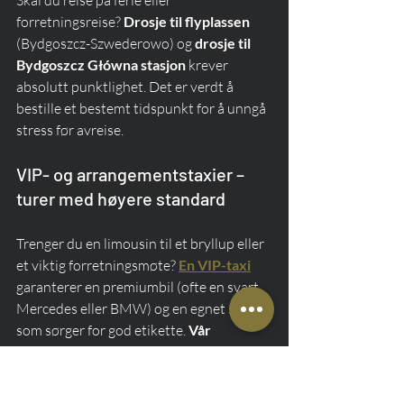
forretningsreise? 
Drosje til flyplassen
(Bydgoszcz-Szwederowo) og 
drosje til 
Bydgoszcz Główna stasjon
 krever 
absolutt punktlighet. Det er verdt å 
bestille et bestemt tidspunkt for å unngå 
stress før avreise.
VIP- og arrangementstaxier – 
turer med høyere standard
Trenger du en limousin til et bryllup eller 
et viktig forretningsmøte? 
En VIP-taxi
garanterer en premiumbil (ofte en svart 
Mercedes eller BMW) og en egnet sjåfør 
som sørger for god etikette. 
Vår 
arrangementstaxitjeneste
 , derimot, 
sørger for trygg transport av 
bryllupsgjester eller firmafestdeltakere.