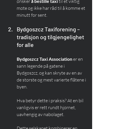
ønsker 
å bestille taxi
 til et viktig 
møte og ikke har råd til å komme et 
minutt for sent.
Bydgoszcz Taxiforening – 
tradisjon og tilgjengelighet 
for alle
Bydgoszcz Taxi Association
 er en 
sann legende på gatene i 
Bydgoszcz, og kan skryte av en av 
de største og mest varierte flåtene i 
byen.
Hva betyr dette i praksis? At en bil 
vanligvis er rett rundt hjørnet, 
uavhengig av nabolaget.
Dette selskapet kombinerer en 