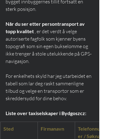
bygget innbyggernes tillit fortsatt en 
sterk posisjon.
Når du ser etter persontransport av 
topp kvalitet
 , er det verdt å velge 
autoriserte fagfolk som kjenner byens 
topografi som sin egen bukselomme og 
ikke trenger å stole utelukkende på GPS-
navigasjon.
For enkelhets skyld har jeg utarbeidet en 
tabell som lar deg raskt sammenligne 
tilbud og velge en transportør som er 
skreddersydd for dine behov.
Liste over taxiselskaper i Bydgoszcz:
Sted
Firmanavn
Telefonnumm
er / Søknad