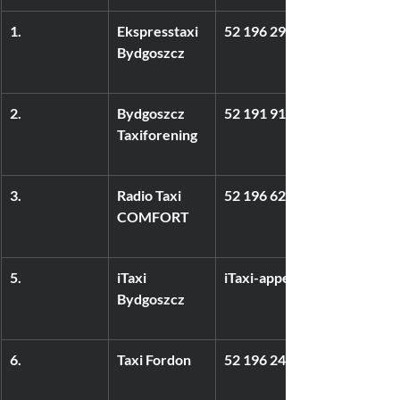
1.
Ekspresstaxi 
52 196 29
Bydgoszcz
2.
Bydgoszcz 
52 191 91
Taxiforening
3.
Radio Taxi 
52 196 62
COMFORT
5.
iTaxi 
iTaxi-appen
Bydgoszcz
6.
Taxi Fordon
52 196 24