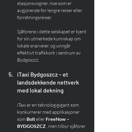
stasjonsvogner, noe som er 
avgjørende for lengre reiser eller 
forretningsreiser.
Sjåførene i dette selskapet er kjent 
for sin utmerkede kunnskap om 
lokale snarveier, og unngår 
effektivt trafikkork i sentrum av 
Bydgoszcz.
iTaxi Bydgoszcz – et 
landsdekkende nettverk 
med lokal dekning
iTaxi er en teknologigigant som 
konkurrerer med applikasjoner 
som 
Bolt
 eller 
FreeNow – 
BYDGOSZCZ
 , men tilbyr sjåfører 