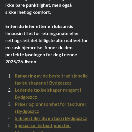
ikke bare punktlighet, men også 
sikkerhet og komfort.
Enten du leter etter en luksuriøs 
limousin til et forretningsmøte eller 
rett og slett det billigste alternativet for 
en rask hjemreise, finner du den 
perfekte løsningen for deg i denne 
2025/26-listen.
Rangering av de beste tradisjonelle 
taxiselskapene i Bydgoszcz
Ledende taxiselskaper rangert i 
Bydgoszcz
Priser og lønnsomhet for taxiturer 
i Bydgoszcz
Slik bestiller du en taxi i Bydgoszcz
Spesialiserte taxitjenester 