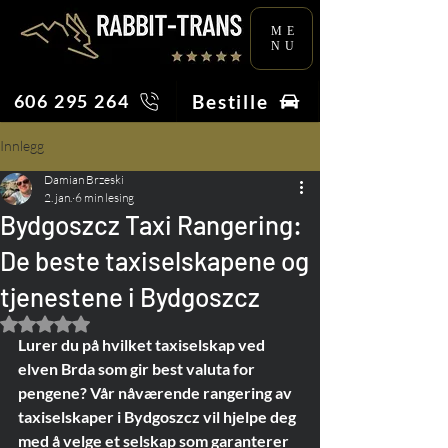
ME
NU
Bestille
606 295 264
Innlegg
Damian Brzeski
2. jan.
6 min lesing
Bydgoszcz Taxi Rangering:
De beste taxiselskapene og
tjenestene i Bydgoszcz
Gitt NaN av 5 stjerner.
Lurer du på hvilket taxiselskap ved 
elven Brda som gir best valuta for 
pengene? Vår nåværende rangering av 
taxiselskaper i Bydgoszcz vil hjelpe deg 
med å velge et selskap som garanterer 