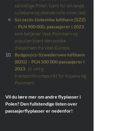
sørøstlige Polen, kjent for sin lange 
rullebane og økende rolle innen last.
Szczecin-Goleniów lufthavn (SZZ)
–
PLN 900 000. passasjerer i 2023
, 
som betjener Vest-Pommern og 
populær blant den polske 
diasporaen fra Vest-Europa.
Bydgoszcz-Szwederowo lufthavn 
(BZG)
–
PLN 500 000 passasjerer i 
2023
, et viktig 
transportknutepunkt for Kujawy og 
Pommern.
Vil du lære mer om andre flyplasser i 
Polen? Den fullstendige listen over 
passasjerflyplasser er nedenfor!