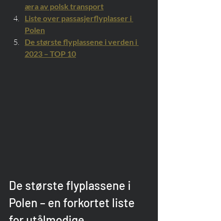
æra av polsk transport
Liste over passasjerflyplasser i 
Polen
De største flyplassene i verden i 
2023 – TOP 10
De største flyplassene i 
Polen – en forkortet liste 
for utålmodige