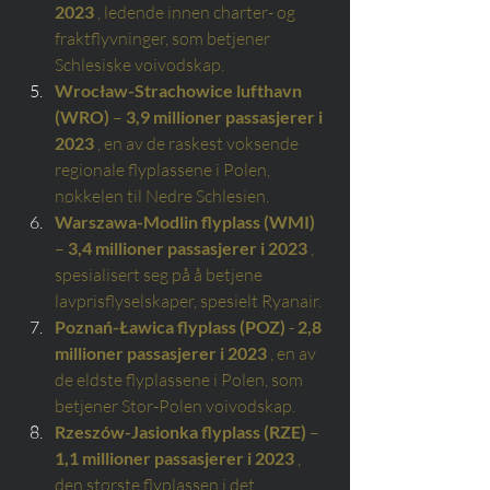
2023
, ledende innen charter- og 
fraktflyvninger, som betjener 
Schlesiske voivodskap.
Wrocław-Strachowice lufthavn 
(WRO)
–
3,9 millioner passasjerer i 
2023
, en av de raskest voksende 
regionale flyplassene i Polen, 
nøkkelen til Nedre Schlesien.
Warszawa-Modlin flyplass (WMI)
–
3,4 millioner passasjerer i 2023
, 
spesialisert seg på å betjene 
lavprisflyselskaper, spesielt Ryanair.
Poznań-Ławica flyplass (POZ)
-
2,8 
millioner passasjerer i 2023
, en av 
de eldste flyplassene i Polen, som 
betjener Stor-Polen voivodskap.
Rzeszów-Jasionka flyplass (RZE)
–
1,1 millioner passasjerer i 2023
, 
den største flyplassen i det 