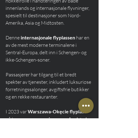
nøkkelrolle i håndteringen av både 
innenlands og internasjonale flyvninger, 
spesielt til destinasjoner som Nord-
Amerika, Asia og Midtøsten.
Denne 
internasjonale flyplassen
 har en 
av de mest moderne terminalene i 
Sentral-Europa, delt inn i Schengen- og 
ikke-Schengen-soner.
Passasjerer har tilgang til et bredt 
spekter av tjenester, inkludert luksuriøse 
forretningssalonger, avgiftsfrie butikker 
og en rekke restauranter.
I 2023 var 
Warszawa-Okęcie flyplass
på toppen av 
rangeringen av de største 
flyplassene
 i Polen, og betjener 
det 
største antallet passasjerer
 i landet.