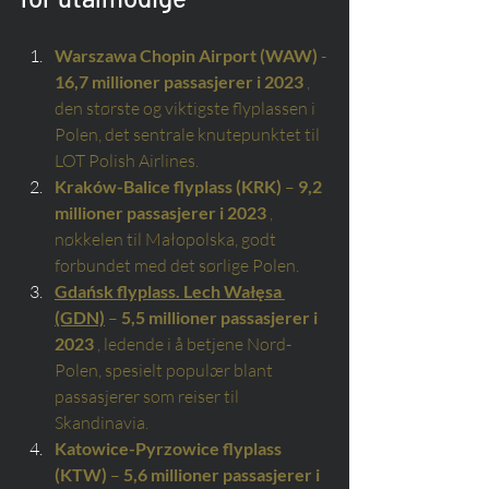
Warszawa Chopin Airport (WAW)
-
16,7 millioner passasjerer i 2023
, 
den største og viktigste flyplassen i 
Polen, det sentrale knutepunktet til 
LOT Polish Airlines.
Kraków-Balice flyplass (KRK)
–
9,2 
millioner passasjerer i 2023
, 
nøkkelen til Małopolska, godt 
forbundet med det sørlige Polen.
Gdańsk flyplass. Lech Wałęsa 
(GDN)
–
5,5 millioner passasjerer i 
2023
, ledende i å betjene Nord-
Polen, spesielt populær blant 
passasjerer som reiser til 
Skandinavia.
Katowice-Pyrzowice flyplass 
(KTW)
–
5,6 millioner passasjerer i 