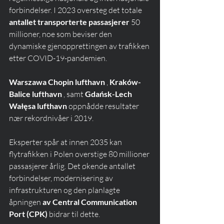
forbindelser. I 2023 oversteg det totale 
antallet transporterte passasjerer
 50 
millioner, noe som beviser den 
dynamiske gjenopprettingen av trafikken 
etter COVID-19-pandemien.
Warszawa Chopin lufthavn
 , 
Kraków-
Balice lufthavn
 , samt 
Gdańsk-Lech 
Wałęsa lufthavn
 oppnådde resultater 
nær rekordnivåer i 2019.
Eksperter spår at innen 2035 kan 
flytrafikken i Polen overstige 80 millioner 
passasjerer årlig. Det økende antallet 
forbindelser, modernisering av 
infrastrukturen og den planlagte 
åpningen 
av Central Communication 
Port (CPK)
 bidrar til dette.