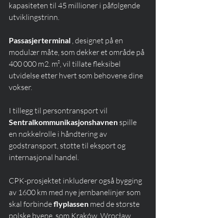
kapasiteten til 45 millioner i påfølgende 
utviklingstrinn.
Passasjerterminal
 , designet på en 
modulær måte, som dekker et område på 
400 000 m2. m², vil tillate fleksibel 
utvidelse etter hvert som behovene dine 
vokser.
I tillegg til persontransport vil 
Sentralkommunikasjonshavnen
 spille 
en nøkkelrolle i håndtering av 
godstransport, støtte til eksport og 
internasjonal handel.
CPK-prosjektet inkluderer også bygging 
av 1600 km med nye jernbanelinjer som 
skal forbinde 
flyplassen
 med de største 
polske byene, som Kraków, Wrocław, 