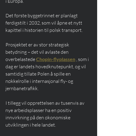
i Europa.
Det første byggetrinnet er planlagt 
ferdigstilt i 2032, som vil åpne et nytt 
kapittel i historien til polsk transport.
Prosjektet er av stor strategisk 
betydning – det vil avlaste den 
overbelastede 
Chopin-flyplassen
 , som i 
dag er landets hovedknutepunkt, og vil 
samtidig tillate Polen å spille en 
nøkkelrolle i internasjonal fly- og 
jernbanetrafikk.
I tillegg vil opprettelsen av tusenvis av 
nye arbeidsplasser ha en positiv 
innvirkning på den økonomiske 
utviklingen i hele landet.