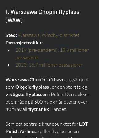
1. Warszawa Chopin flyplass 
(WAW)
Sted:
Warszawa, Włochy-distriktet
Passasjertrafikk:
2019 (pre-pandemi): 18,9 millioner 
passasjerer
2023: 16,7 millioner passasjerer
Warszawa Chopin lufthavn
 , også kjent 
som 
Okęcie flyplass
 , er den største og 
viktigste flyplassen
 i Polen. Den dekker 
et område på 500 ha og håndterer over 
40 % av all 
flytrafikk
 i landet.
Som det sentrale knutepunktet for 
LOT 
Polish Airlines
 spiller flyplassen en 