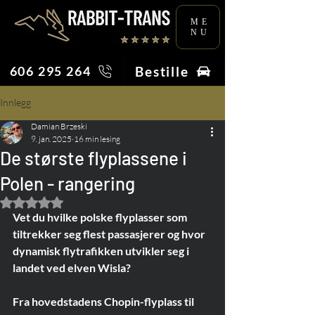
ME
NU
Bestille
606 295 264
Innlegg
Damian Brzeski
9. jan. 2025
16 min lesing
De største flyplassene i
Polen - rangering
Gitt NaN av 5 stjerner.
Vet du hvilke polske flyplasser som 
tiltrekker seg flest passasjerer og hvor 
dynamisk flytrafikken utvikler seg i 
landet ved elven Wisla?
Fra hovedstadens Chopin-flyplass til 