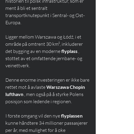
historien til polsk infrastruktur, som er 
ment å bli et sentralt 
transportknutepunkt i Sentral- og Øst-
Europa.
Ligger mellom Warszawa og Łódź, i et 
område på omtrent 30 km², inkluderer 
det bygging av en moderne 
flyplass
 , 
støttet av et omfattende jernbane- og 
veinettverk.
Denne enorme investeringen er ikke bare 
rettet mot å avlaste 
Warszawa Chopin 
lufthavn
 , men også på å styrke Polens 
posisjon som ledende i regionen.
I første omgang vil den nye 
flyplassen
kunne håndtere 34 millioner passasjerer 
per år, med mulighet for å øke 