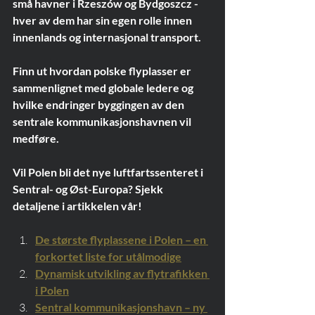
små havner i Rzeszów og Bydgoszcz - 
hver av dem har sin egen rolle innen 
innenlands og internasjonal transport.
Finn ut hvordan polske flyplasser er 
sammenlignet med globale ledere og 
hvilke endringer byggingen av den 
sentrale kommunikasjonshavnen vil 
medføre.
Vil Polen bli det nye luftfartssenteret i 
Sentral- og Øst-Europa? Sjekk 
detaljene i artikkelen vår!
De største flyplassene i Polen – en 
forkortet liste for utålmodige
Dynamisk utvikling av flytrafikken 
i Polen
Sentral kommunikasjonshavn – ny 