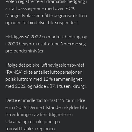
Polen registrerte en dramatisk nedgang i 
antall passasjerer – med over 70 %. 
Mange flyplasser måtte begrense driften 
og noen forbindelser ble suspendert.
Heldigvis så 2022 en markert bedring, og 
i 2023 begynte resultatene å nærme seg 
pre-pandeminivåer.
I følge det polske luftnavigasjonsbyrået 
(PANSA) økte antallet luftoperasjoner i 
polsk luftrom med 12 % sammenlignet 
med 2022, og nådde 687,4 tusen. kirurgi.
Dette er imidlertid fortsatt 26 % mindre 
enn i 2019. Denne tilstanden skyldes bl.a. 
fra virkningen av fiendtlighetene i 
Ukraina og restriksjoner på 
transitttrafikk i regionen.