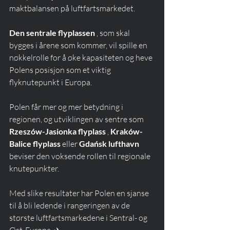
maktbalansen på luftfartsmarkedet.
Den sentrale flyplassen
 , som skal 
bygges i årene som kommer, vil spille en 
nøkkelrolle for å øke kapasiteten og heve 
Polens posisjon som et viktig 
flyknutepunkt i Europa.
Polen får mer og mer betydning i 
regionen, og utviklingen av sentre som 
Rzeszów-Jasionka flyplass
 , 
Kraków-
Balice flyplass
 eller 
Gdańsk lufthavn
beviser den voksende rollen til regionale 
knutepunkter.
Med slike resultater har Polen en sjanse 
til å bli ledende i rangeringen av de 
største luftfartsmarkedene i Sentral- og 
Øst-Europa. ✈️