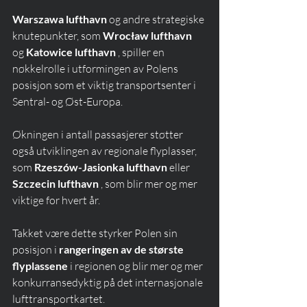
Warszawa lufthavn
 og andre strategiske 
knutepunkter, som 
Wrocław lufthavn
og 
Katowice lufthavn
 , spiller en 
nøkkelrolle i utformingen av Polens 
posisjon som et viktig transportsenter i 
Sentral- og Øst-Europa.
Økningen i antall passasjerer støtter 
også utviklingen av regionale flyplasser, 
som 
Rzeszów-Jasionka lufthavn
 eller 
Szczecin lufthavn
 , som blir mer og mer 
viktige for hvert år.
Takket være dette styrker Polen sin 
posisjon i 
rangeringen av de største 
flyplassene
 i regionen og blir mer og mer 
konkurransedyktig på det internasjonale 
lufttransportkartet.