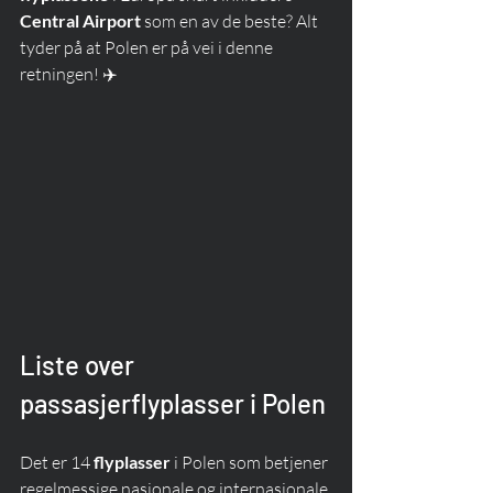
Central Airport
 som en av de beste? Alt 
tyder på at Polen er på vei i denne 
retningen! ✈️
Liste over 
passasjerflyplasser i Polen
Det er 14 
flyplasser
 i Polen som betjener 
regelmessige nasjonale og internasjonale 