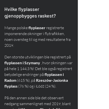
Hvilke flyplasser 
gjenoppbygges raskest?
Mange polske 
flyplasser
 registrerte 
imponerende økninger i flytrafikken, 
noen oversteg til og med resultatene fra 
2019.
Den største utviklingen ble registrert på 
flyplassen i Szymany
 , hvor økningen var 
på hele 1 144,3 %! Det ble også registrert 
betydelige endringer på 
flyplassen i 
Radom
 (615 %), på 
Rzeszów-Jasionka 
flyplass
 (76 %) og i Łódź (24 %).
På den annen side ble det observert 
nedgang sammenlignet med 2019, blant 