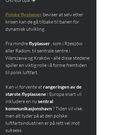
Polske flyplasser
 beviser at selv etter 
krisen kan de gå tilbake til banen for 
dynamisk utvikling.
Fra mindre 
flyplasser
 , som i Rzeszów 
eller Radom, til sentrale sentre i 
Warszawa og Kraków - alle disse stedene 
spiller en viktig rolle i å forme fremtiden 
til polsk luftfart.
Kan vi forvente at 
rangeringen av de 
største flyplassene
 i Europa snart vil 
inkludere en ny 
sentral 
kommunikasjonshavn
 ? Tiden vil vise, 
men alt tyder på at den polske 
luftfartsindustrien er på rett vei mot 
suksess.