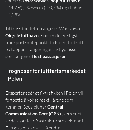
annet: på 
Warszawa Chopin lufthavn
(-14,7 %), i Szczecin (-10,7 %) og i Lublin 
(-4,1 %).
Til tross for dette, rangerer Warszawa 
Okęcie lufthavn
 , som er det viktigste 
transportknutepunktet i Polen, fortsatt 
på toppen i rangeringen av flyplasser 
som betjener 
flest passasjerer
 .
Prognoser for luftfartsmarkedet 
i Polen
Eksperter spår at flytrafikken i Polen vil 
fortsette å vokse raskt i årene som 
kommer. Spesielt har 
Central 
Communication Port (CPK)
 , som er et 
av de største infrastrukturprosjektene i 
Europa, en sjanse til å endre 