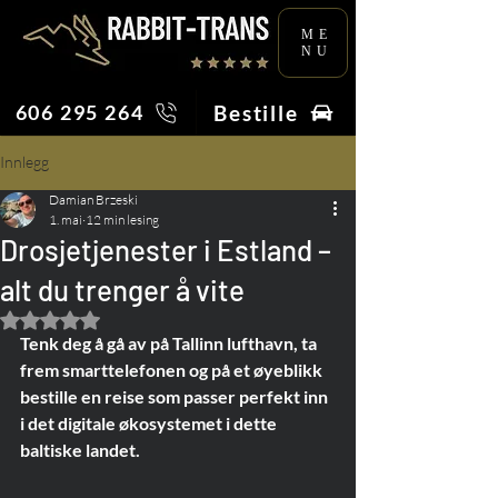
ME
NU
Bestille
606 295 264
Innlegg
Damian Brzeski
1. mai
12 min lesing
Drosjetjenester i Estland –
alt du trenger å vite
Gitt NaN av 5 stjerner.
Tenk deg å gå av på Tallinn lufthavn, ta 
frem smarttelefonen og på et øyeblikk 
bestille en reise som passer perfekt inn 
i det digitale økosystemet i dette 
baltiske landet.