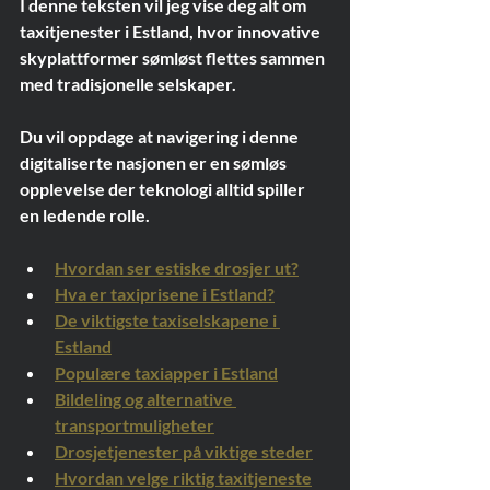
I denne teksten vil jeg vise deg alt om 
taxitjenester i Estland, hvor innovative 
skyplattformer sømløst flettes sammen 
med tradisjonelle selskaper.
Du vil oppdage at navigering i denne 
digitaliserte nasjonen er en sømløs 
opplevelse der teknologi alltid spiller 
en ledende rolle.
Hvordan ser estiske drosjer ut?
Hva er taxiprisene i Estland?
De viktigste taxiselskapene i 
Estland
Populære taxiapper i Estland
Bildeling og alternative 
transportmuligheter
Drosjetjenester på viktige steder
Hvordan velge riktig taxitjeneste