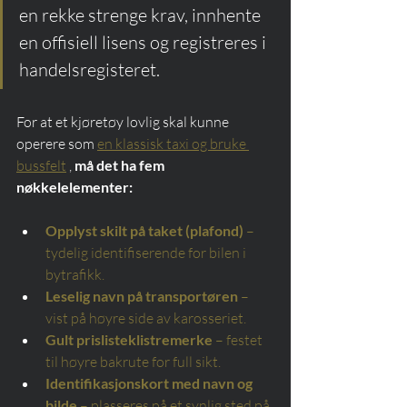
en rekke strenge krav, innhente 
en offisiell lisens og registreres i 
handelsregisteret.
For at et kjøretøy lovlig skal kunne 
operere som 
en klassisk taxi og bruke 
bussfelt
 , 
må det ha fem 
nøkkelelementer:
Opplyst skilt på taket (plafond)
– 
tydelig identifiserende for bilen i 
bytrafikk.
Leselig navn på transportøren
– 
vist på høyre side av karosseriet.
Gult prislisteklistremerke
– festet 
til høyre bakrute for full sikt.
Identifikasjonskort med navn og 
bilde
– plasseres på et synlig sted på 