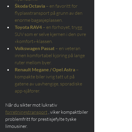
Škoda Octavia
– en favoritt for 
flyplasstransport på grunn av den 
enorme bagasjeplassen.
Toyota RAV4
– en forhøyet, trygg 
SUV som er selve kjernen i den øvre 
«komfort»-klassen.
Volkswagen Passat
– en veteran 
innen komfortabel kjøring på lange 
ruter mellom byer.
Renault Megane / Opel Astra
– 
kompakte biler ivrig tatt ut på 
gatene av uavhengige, sporadiske 
app-sjåfører.
Når du sikter mot lukrativ 
forretningstransport
 , viker kompaktbiler 
problemfritt for prestisjefylte tyske 
limousiner.