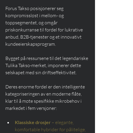
Forus Takso posisjonerer seg 
kompromissløst i mellom- og 
toppsegmentet, og omgår 
priskonkurranse til fordel for lukrative 
anbud, B2B-tjenester og et innovativt 
kundeeierskapsprogram.
Bygget på ressursene til det legendariske 
Tulika Takso-merket, imponerer dette 
selskapet med sin driftseffektivitet.
Deres enorme fordel er den intelligente 
kategoriseringen av en moderne flåte, 
klar til å møte spesifikke mikrobehov i 
markedet i fem versjoner:
Klassiske drosjer
– elegante, 
komfortable hybrider for pålitelige, 