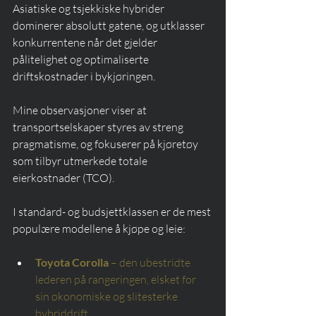
Asiatiske og tsjekkiske hybrider 
dominerer absolutt gatene, og utklasser 
konkurrentene når det gjelder 
pålitelighet og optimaliserte 
driftskostnader i bykjøringen.
Mine observasjoner viser at 
transportselskaper styres av streng 
pragmatisme, og fokuserer på kjøretøy 
som tilbyr utmerkede totale 
eierkostnader (TCO).
I standard- og budsjettklassen er de mest 
populære modellene å kjøpe og leie:
Toyota Corolla
– den ubestridte 
lederen på rangeringen, elsket for 
sin økonomiske og slitesterke 
hybriddrift.