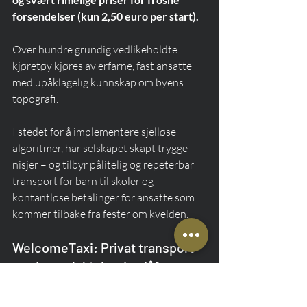
forsendelser (kun 2,50 euro per start).
Over hundre grundig vedlikeholdte 
kjøretøy kjøres av erfarne, fast ansatte 
med upåklagelig kunnskap om byens 
topografi.
I stedet for å implementere sjelløse 
algoritmer, har selskapet skapt trygge 
nisjer – og tilbyr pålitelig og repeterbar 
transport for barn til skoler og 
kontantløse betalinger for ansatte som 
kommer tilbake fra fester om kvelden.
WelcomeTaxi: Privat transport 
med engelsktalende sjåfører
WelcomeTaxi er en teknologisk avansert 