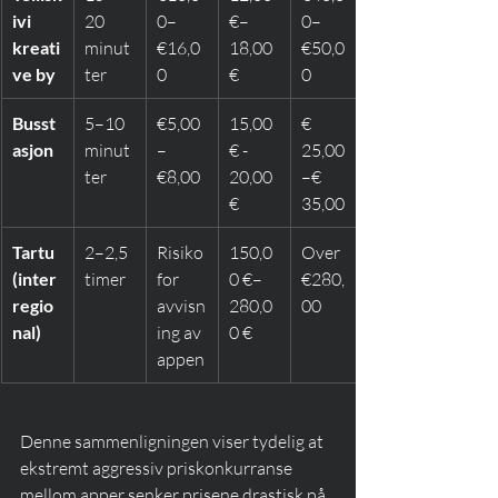
ivi 
20 
0–
€–
0–
kreati
minut
€16,0
18,00 
€50,0
ve by
ter
0
€
0
Busst
5–10 
€5,00
15,00 
€ 
asjon
minut
–
€ - 
25,00
ter
€8,00
20,00 
–€ 
€
35,00
Tartu 
2–2,5 
Risiko 
150,0
Over 
(inter
timer
for 
0 €–
€280,
regio
avvisn
280,0
00
nal)
ing av 
0 €
appen
Denne sammenligningen viser tydelig at 
ekstremt aggressiv priskonkurranse 
mellom apper senker prisene drastisk på 