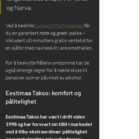
og Narva.
Ved å bestille
transport fra flyplassen
 får 
du en garantert 
møte-og-greet-
 pakke – 
inkludert 60 minutters gratis ventetid for 
en sjåfør med navneskilt i ankomsthallen.
For å beskytte flåtens omdømme har de 
også strenge regler for å nekte skyss til 
personer som er påvirket av alkohol.
Eestimaa Takso: komfort og 
pålitelighet
Eestimaa Takso har vært i drift siden 
1998 og har forsvart sin tillit i markedet 
ved å tilby ekstraordinær pålitelighet 
og svært rimelige priser for frosne 