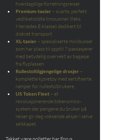
hverdagslige forretningsreiser.
Premium-taxier
– svarte, perfekt 
vedlikeholdte limousiner (f.eks. 
Mercedes E-klasse) dedikert til 
diskret transport.
XL-taxier
– spesialiserte minibusser 
som har plass til opptil 7 passasjerer 
med betydelig overvekt av bagasje 
fra flyplassen.
Rullestoltilgjengelige drosjer
– 
komplette kjøretøy med sertifiserte 
ramper for rullestolbrukere.
US Token Fleet
– et 
revolusjonerende tokenomics-
system der pengene du bruker på 
reiser gir deg voksende aksjer i selve 
selskapet.
Takket være polletter har Forus 