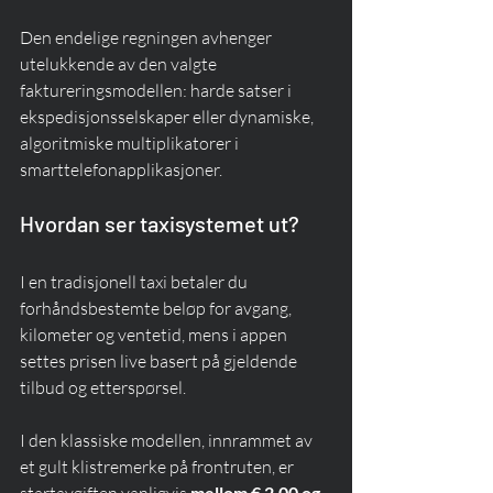
Den endelige regningen avhenger 
utelukkende av den valgte 
faktureringsmodellen: harde satser i 
ekspedisjonsselskaper eller dynamiske, 
algoritmiske multiplikatorer i 
smarttelefonapplikasjoner.
Hvordan ser taxisystemet ut?
I en tradisjonell taxi betaler du 
forhåndsbestemte beløp for avgang, 
kilometer og ventetid, mens i appen 
settes prisen live basert på gjeldende 
tilbud og etterspørsel.
I den klassiske modellen, innrammet av 
et gult klistremerke på frontruten, er 
startavgiften vanligvis 
mellom € 2,00 og 