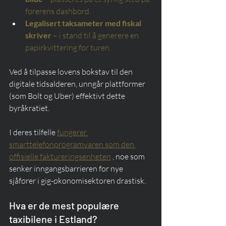
førerens dashbord.
Legalisert taksameter med fiskal 
skriver
– i stand til å generere en 
papirkvittering for turen.
Ved å tilpasse lovens bokstav til den 
digitale tidsalderen, unngår plattformer 
(som Bolt og Uber) effektivt dette 
byråkratiet.
I deres tilfelle 
fungerer 
smarttelefonprogramvaren som den 
offisielle faktureringsenheten
 , noe som 
senker inngangsbarrieren for nye 
sjåfører i gig-økonomisektoren drastisk.
Hva er de mest populære 
taxibilene i Estland?