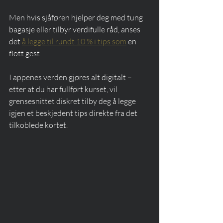
Men hvis sjåføren hjelper deg med tung 
bagasje eller tilbyr verdifulle råd, anses 
det 
å legge til rundt 10 % i tips som
 en 
flott gest.
I appenes verden gjøres alt digitalt – 
etter at du har fullført kurset, vil 
grensesnittet diskret tilby deg å legge 
igjen et beskjedent tips direkte fra det 
tilkoblede kortet.