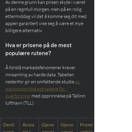
Av denne grunn kan prisen skyte i været 
på en regnfull morgen, men på en rolig 
ettermiddag vil det å komme seg dit med 
appen garantert vise seg å være et mye 
billigere alternativ.
Hva er prisene på de mest 
populære rutene?
Å forstå markedsfenomener krever 
innsamling av harde data. Tabellen 
nedenfor gir en omfattende studie 
av 
gjennomsnittskostnadene for 
overføringer
 med opprinnelse på Tallinn 
lufthavn (TLL).
Desti
Avsta
Gjenn
Gjenn
Premi
nasjo
nd / 
omsni
omsni
umkla