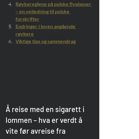
Røykereglene på polske flyplasser 
– en veiledning til polske 
forskrifter
Endringer i loven angående 
røykere
Viktige tips og sammendrag
Å reise med en sigarett i 
lommen – hva er verdt å 
vite før avreise fra 