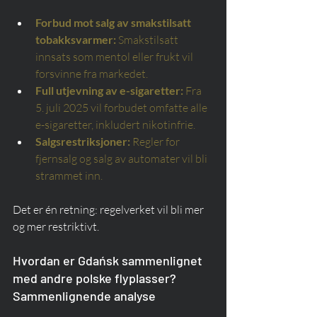
Forbud mot salg av smakstilsatt 
tobakksvarmer:
Smakstilsatt 
innsats som mentol eller frukt vil 
forsvinne fra markedet.
Full utjevning av e-sigaretter:
Fra 
5. juli 2025 vil forbudet omfatte alle 
e-sigaretter, inkludert nikotinfrie.
Salgsrestriksjoner:
Regler for 
fjernsalg og salg av automater vil bli 
strammet inn.
Det er én retning: regelverket vil bli mer 
og mer restriktivt.
Hvordan er Gdańsk sammenlignet 
med andre polske flyplasser? 
Sammenlignende analyse