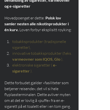
behandling av sigaretter, varmeovner 
og e-sigaretter
Hovedpoenget er dette: 
Polsk lov 
samler nesten alle nikotinprodukter i 
én kurv.
 Loven forbyr eksplisitt røyking:
tobakksprodukter (tradisjonelle 
sigaretter),
innovative tobakksprodukter (f.eks.
varmeovner som IQOS, Glo
),
elektroniske sigaretter (
e-
sigaretter
).
Dette forbudet gjelder «fasiliteter som 
betjener reisende», det vil si hele 
flyplassterminalen. Dette avliver myten 
om at det er lovlig å «puffe» fra en e-
sigarett på et toalett eller i en tom gang. 