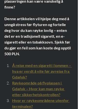
plasseringen kan være vanskelig å 
finne?
Denne artikkelen vil hjelpe deg med å 
unngå stress før flyturen og fortelle 
deg hvor du kan røyke lovlig – enten 
det er en tradisjonell sigarett, en e-
sigarett eller en tobakksovn. Sjekk før 
du gjør en feil som kan koste deg opptil 
500 PLN.
Å reise med en sigarett i lommen – 
hva er verdt å vite før avreise fra 
Gdańsk?
Røykeområde på flyplassen i 
Gdańsk – Hvor kan man røyke 
etter sikkerhetskontrollen?
Hvor er røykeområdene utenfor 
terminalen?