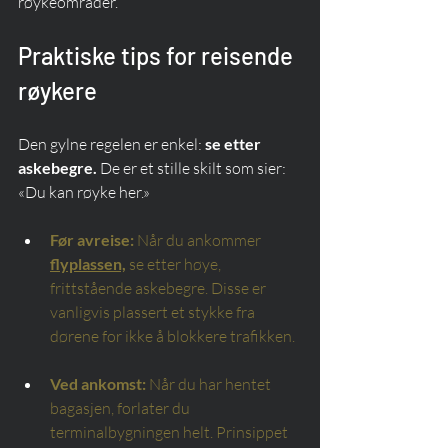
røykeområder.
Praktiske tips for reisende 
røykere
Den gylne regelen er enkel: 
se etter 
askebegre.
 De er et stille skilt som sier: 
«Du kan røyke her.»
Før avreise:
Når du ankommer
flyplassen,
se etter høye, 
frittstående askebegre. Disse er 
vanligvis plassert et stykke fra 
dørene for ikke å blokkere trafikken.
Ved ankomst:
Når du har hentet 
bagasjen, forlater du 
terminalbygningen helt. Prinsippet 