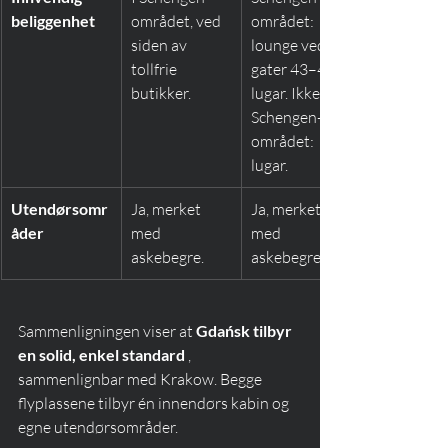
beliggenhet
området, ved 
området: 
siden av 
lounge ved 
tollfrie 
gater 43–45; 
butikker.
lugar. Ikke-
Schengen-
området: 
lugar.
Utendørsomr
Ja, merket 
Ja, merket 
åder
med 
med 
askebegre.
askebegre.
Sammenligningen viser at 
Gdańsk tilbyr 
en solid, enkel standard
 , 
sammenlignbar med Krakow. Begge 
flyplassene tilbyr én innendørs kabin og 
egne utendørsområder.