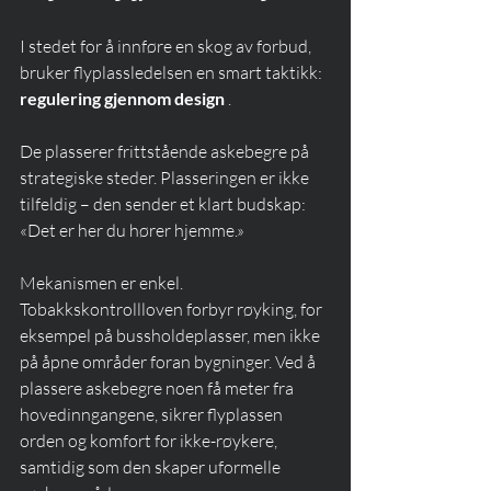
I stedet for å innføre en skog av forbud, 
bruker flyplassledelsen en smart taktikk: 
regulering gjennom design
 .
De plasserer frittstående askebegre på 
strategiske steder. Plasseringen er ikke 
tilfeldig – den sender et klart budskap: 
«Det er her du hører hjemme.»
Mekanismen er enkel. 
Tobakkskontrollloven forbyr røyking, for 
eksempel på bussholdeplasser, men ikke 
på åpne områder foran bygninger. Ved å 
plassere askebegre noen få meter fra 
hovedinngangene, sikrer flyplassen 
orden og komfort for ikke-røykere, 
samtidig som den skaper uformelle 