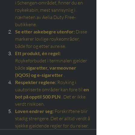
i Schengen-området, finner du en 
røykekabin, mest sannsynlig i 
nærheten av Aelia Duty Free-
butikkene.
Se etter askebegre utenfor:
Disse 
markerer lovlige røykeområder, 
både før og etter avreise.
Ett produkt, én regel:
Røykeforbudet i terminalen gjelder 
både
sigaretter, varmeovner 
(IQOS) og e-sigaretter
.
Respekter reglene:
Røyking i 
uautoriserte områder kan føre til
en 
bot på opptil 500 PLN
. Det er ikke 
verdt risikoen.
Loven endrer seg:
Forskriftene blir 
stadig strengere. Det er alltid verdt å 
sjekke gjeldende regler før du reiser.