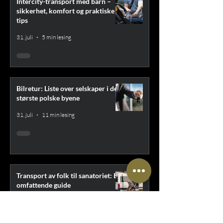
Intercity-transport med barn –
sikkerhet, komfort og praktiske
tips
31. juli
5 min lesing
Bilretur: Liste over selskaper i de
største polske byene
31. juli
11 min lesing
Transport av folk til sanatoriet: En
omfattende guide
31. juli
11 min lesing