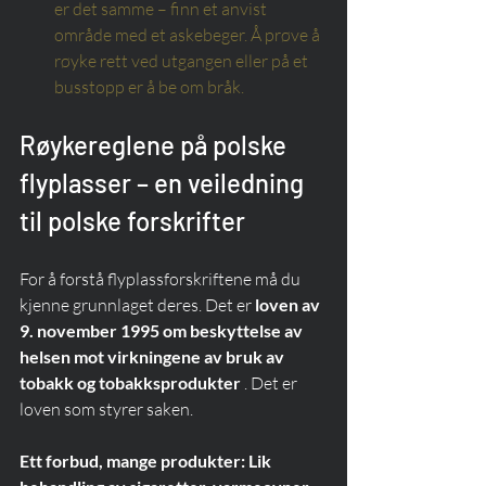
er det samme – finn et anvist 
område med et askebeger. Å prøve å 
røyke rett ved utgangen eller på et 
busstopp er å be om bråk.
Røykereglene på polske 
flyplasser – en veiledning 
til polske forskrifter
For å forstå flyplassforskriftene må du 
kjenne grunnlaget deres. Det er 
loven av 
9. november 1995 om beskyttelse av 
helsen mot virkningene av bruk av 
tobakk og tobakksprodukter
 . Det er 
loven som styrer saken.
Ett forbud, mange produkter: Lik 