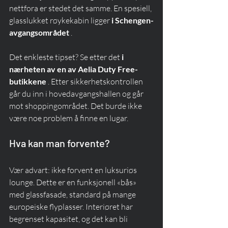
nettfora er stedet det samme. En spesiell, 
glasslukket røykekabin ligger 
i Schengen-
avgangsområdet
 .
Det enkleste tipset? Se etter det 
i 
nærheten av en av Aelia Duty Free-
butikkene
 . Etter sikkerhetskontrollen 
går du inn i hovedavgangshallen og går 
mot shoppingområdet. Det burde ikke 
være noe problem å finne en lugar.
Hva kan man forvente?
Vær advart: ikke forvent en luksuriøs 
lounge. Dette er en funksjonell «bås» 
med glassfasade, standard på mange 
europeiske flyplasser. Interiøret har 
begrenset kapasitet, og det kan bli 