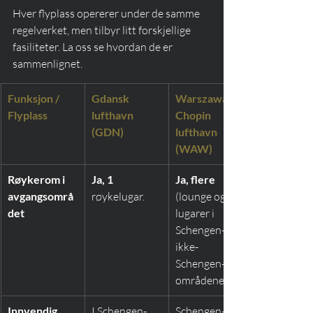
Hver flyplass opererer under de samme 
regelverket, men tilbyr litt forskjellige 
fasiliteter. La oss se hvordan de er 
sammenlignet.
Funksjon / 
Gdansk 
Warszawa 
Flyplass
lufthavn 
Chopin 
(GDN)
lufthavn 
(WAW)
Røykerom i 
Ja, 1
Ja, flere
avgangsområ
røykelugar.
(lounge og 
det
lugarer i 
Schengen- og 
ikke-
Schengen-
områdene).
Innvendig 
I Schengen-
Schengen-