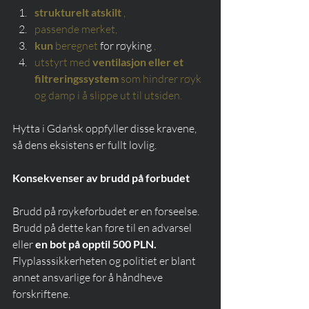
strukturelt atskilt
,
passende merket,
kun
beregnet
 for røyking 
,
utstyrt med
ventilasjon eller et 
filtreringssystem
som hindrer røyk 
og damp i å slippe ut til utsiden.
Hytta i Gdańsk oppfyller disse kravene, 
så dens eksistens er fullt lovlig.
Konsekvenser av brudd på forbudet
Brudd på røykeforbudet er en forseelse. 
Brudd på dette kan føre til en advarsel 
eller 
en bot på opptil 500 PLN.
Flyplasssikkerheten og politiet er blant 
annet ansvarlige for å håndheve 
forskriftene.