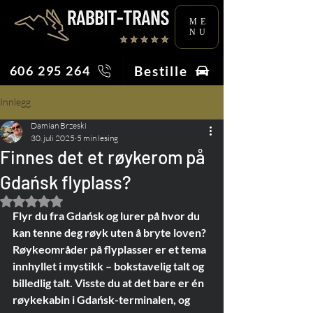
ME
NU
Bestille
606 295 264
Innlegg
Damian Brzeski
30. juli 2025
5 min lesing
Finnes det et røykerom på
Gdańsk flyplass?
Gitt NaN av 5 stjerner.
Flyr du fra Gdańsk og lurer på hvor du 
kan tenne deg røyk uten å bryte loven? 
Røykeområder på flyplasser er et tema 
innhyllet i mystikk – bokstavelig talt og 
billedlig talt. Visste du at det bare er én 
røykekabin i Gdańsk-terminalen, og 