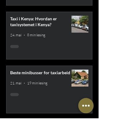
Taxi i Kenya: Hvordan er
taxisystemet i Kenya?
24. mai
8 min lesing
Beste minibusser for taxiarbeid
21. mai
19 min lesing
Ukrainsk og russisk: Viktige
forskjeller og likheter