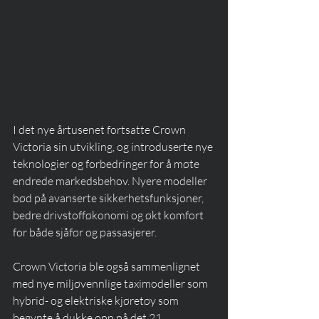
I det nye årtusenet fortsatte Crown 
Victoria sin utvikling, og introduserte nye 
teknologier og forbedringer for å møte 
endrede markedsbehov. Nyere modeller 
bød på avanserte sikkerhetsfunksjoner, 
bedre drivstofføkonomi og økt komfort 
for både sjåfør og passasjerer. 
Crown Victoria ble også sammenlignet 
med nye miljøvennlige taximodeller som 
hybrid- og elektriske kjøretøy som 
begynte å dukke opp på det 21. 