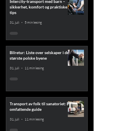
Intercity-transport med barn –
sikkerhet, komfort og praktiske
tips
31. juli
5 min lesing
Bilretur: Liste over selskaper i de
største polske byene
31. juli
11 min lesing
Transport av folk til sanatoriet: En
omfattende guide
31. juli
11 min lesing