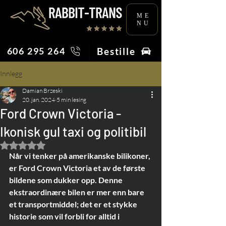
ME
NU
Bestille
606 295 264
Innlegg
Damian Brzeski
20. jan. 2024
5 min lesing
Ford Crown Victoria -
Ikonisk gul taxi og politibil
Gitt NaN av 5 stjerner.
Når vi tenker på amerikanske bilikoner, 
er Ford Crown Victoria et av de første 
bildene som dukker opp. Denne 
ekstraordinære bilen er mer enn bare 
et transportmiddel; det er et stykke 
historie som vil forbli for alltid i 