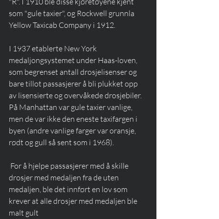
"R". I 1910 ble disse kjøretøyene kjent 
som "gule taxier", og Rockwell grunnla 
Yellow Taxicab Company i 1912. 
I 1937 etablerte New York 
medaljongsystemet under Haas-loven, 
som begrenset antall drosjelisenser og 
bare tillot passasjerer å bli plukket opp 
av lisensierte og overvåkede drosjebiler. 
På Manhattan var gule taxier vanlige, 
men de var ikke den eneste taxifargen i 
byen (andre vanlige farger var oransje, 
rødt og gull så sent som i 1968). 
 For å hjelpe passasjerer med å skille 
drosjer med medaljen fra de uten 
medaljen, ble det innført en lov som 
krever at alle drosjer med medaljen ble 
malt gult