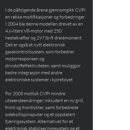
I de påfølgende årene gjennomgikk CVPI 
en rekke modifikasjoner og forbedringer. 
I 2004 ble denne modellen drevet av en 
4,6-liters V8-motor med 250 
hestekrefter og 297 lb-ft dreiemoment. 
Det er også et nytt elektronisk 
gasskontrollsystem, som forbedrer 
motorresponsen og 
drivstoffeffektiviteten, samt muliggjør 
bedre integrasjon med andre 
elektroniske systemer i kjøretøyet. 
For 2005 mottok CVPI mindre 
utseendeendringer, inkludert en ny grill, 
front og frontlykter, samt forbedrede 
sidekollisjonsputer og et oppdatert 
fjæringssystem. Alternativet for et 
elektronisk stabiliseringssystem og et 