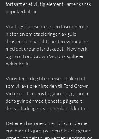
fortsatt er et viktig element i amerikansk 
populærkultur. 
Vi vil også presentere den fascinerende 
historien om etableringen av gule 
drosjer, som har blitt nesten synonyme 
med det urbane landskapet i New York, 
og hvor Ford Crown Victoria spilte en 
nøkkelrolle.
Vi inviterer deg til en reise tilbake i tid 
som vil avsløre historien til Ford Crown 
Victoria – fra dens begynnelse, gjennom 
dens gylne år med tjeneste på gata, til 
dens udødelige arv i amerikansk kultur. 
Det er en historie om en bil som ble mer 
enn bare et kjøretøy - den ble en legende, 
vitne til og deltar i en verden i endring, og 