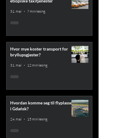
etiopiske taxitjenester
31. mai
7 min lesing
Hvor mye koster transport for
bryllupsgjester?
31. mai
12 min lesing
Hvordan komme seg til flyplassen
i Gdańsk?
24. mai
15 min lesing