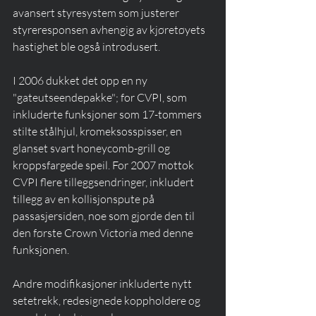
avansert styresystem som justerer 
styreresponsen avhengig av kjøretøyets 
hastighet ble også introdusert.
I 2006 dukket det opp en ny 
"gateutseendepakke"; for CVPI, som 
inkluderte funksjoner som 17-tommers 
stilte stålhjul, kromeksosspisser, en 
glanset svart honeycomb-grill og 
kroppsfargede speil. For 2007 mottok 
CVPI flere tilleggsendringer, inkludert 
tillegg av en kollisjonspute på 
passasjersiden, noe som gjorde den til 
den første Crown Victoria med denne 
funksjonen. 
Andre modifikasjoner inkluderte nytt 
setetrekk, redesignede koppholdere og 