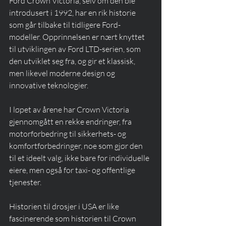
Ford Crown Victoria, selv om den ble 
introdusert i 1992, har en rik historie 
som går tilbake til tidligere Ford-
modeller. Opprinnelsen er nært knyttet 
til utviklingen av Ford LTD-serien, som 
den utviklet seg fra, og gir et klassisk, 
men likevel moderne design og 
innovative teknologier. 
I løpet av årene har Crown Victoria 
gjennomgått en rekke endringer, fra 
motorforbedring til sikkerhets- og 
komfortforbedringer, noe som gjør den 
til et ideelt valg, ikke bare for individuelle 
eiere, men også for taxi- og offentlige 
tjenester.
Historien til drosjer i USA er like 
fascinerende som historien til Crown 