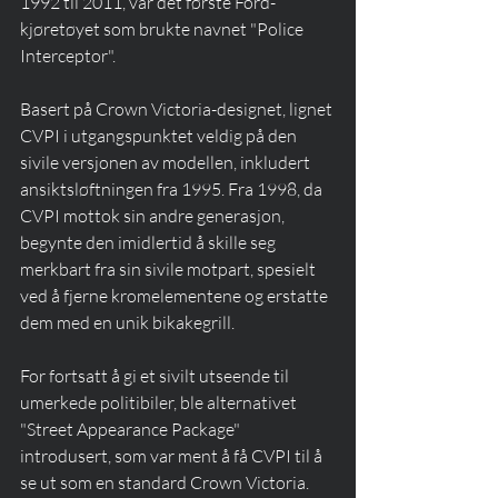
1992 til 2011, var det første Ford-
kjøretøyet som brukte navnet "Police 
Interceptor". 
Basert på Crown Victoria-designet, lignet 
CVPI i utgangspunktet veldig på den 
sivile versjonen av modellen, inkludert 
ansiktsløftningen fra 1995. Fra 1998, da 
CVPI mottok sin andre generasjon, 
begynte den imidlertid å skille seg 
merkbart fra sin sivile motpart, spesielt 
ved å fjerne kromelementene og erstatte 
dem med en unik bikakegrill.
For fortsatt å gi et sivilt utseende til 
umerkede politibiler, ble alternativet 
"Street Appearance Package" 
introdusert, som var ment å få CVPI til å 
se ut som en standard Crown Victoria.