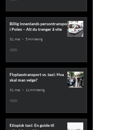
Billig innenlands persontransport
i Polen – Alt du trenger å vite
31. mai
5 min lesing
Flyplasstransport vs. taxi: Hva
skal man velge?
31. mai
11 min lesing
Etiopisk taxi: En guide til