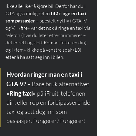
Ikke alle liker å kjøre bil. Derfor har du i 
GTA også muligheten 
til å ringe en taxi 
som passasjer
 – spesielt nyttig i GTA IV 
og V. I «fire» var det nok å ringe en taxi via 
telefon (hvis du leter etter nummeret – 
det er rett og slett Roman, fetteren din), 
og i «fem» klikke på venstre spak (L3) 
etter å ha satt seg inn i bilen.
Hvordan ringer man en taxi i 
GTA V?
 – Bare bruk alternativet 
«Ring taxi»
 på iFruit-telefonen 
din, eller rop en forbipasserende 
taxi og sett deg inn som 
passasjer. Fungerer? Fungerer!