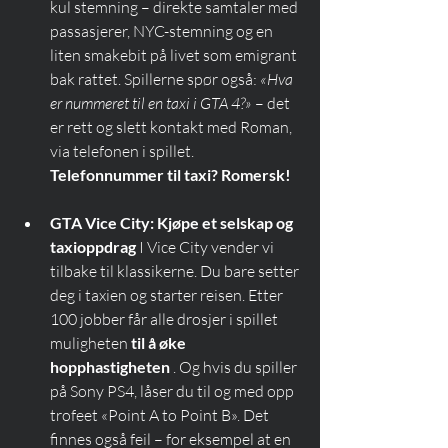
kul stemning – direkte samtaler med 
passasjerer, NYC-stemning og en 
liten smakebit på livet som emigrant 
bak rattet. Spillerne spør også: 
«Hva 
er nummeret til en taxi i GTA 4?»
 – det 
er rett og slett kontakt med Roman, 
via telefonen i spillet. 
Telefonnummer til taxi? Romersk!
GTA Vice City: Kjøpe et selskap og 
taxioppdrag
 I Vice City vender vi 
tilbake til klassikerne. Du bare setter 
deg i taxien og starter reisen. Etter 
100 jobber får alle drosjer i spillet 
muligheten 
til å øke 
hopphastigheten
 . Og hvis du spiller 
på Sony PS4, låser du til og med opp 
trofeet «Point A to Point B». Det 
finnes også feil – for eksempel at en 