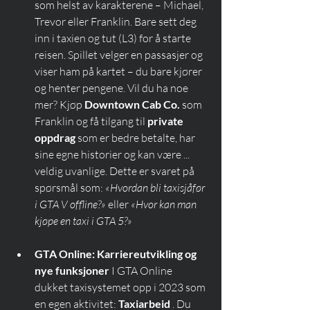
som helst av karakterene – Michael, 
Trevor eller Franklin. Bare sett deg 
inn i taxien og tut (L3) for å starte 
reisen. Spillet velger en passasjer og 
viser ham på kartet – du bare kjører 
og henter pengene. Vil du ha noe 
mer? Kjøp 
Downtown Cab Co.
 som 
Franklin og få tilgang til 
private 
oppdrag
 som er bedre betalte, har 
sine egne historier og kan være ... 
veldig uvanlige. Dette er svaret på 
spørsmål som: 
«Hvordan bli taxisjåfør 
i GTA V offline?»
 eller 
«Hvor kan man 
kjøpe en taxi i GTA 5?»
GTA Online: Karriereutvikling og 
nye funksjoner
 I GTA Online 
dukket taxisystemet opp i 2023 som 
en egen aktivitet: 
Taxiarbeid
 . Du 