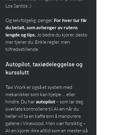
Los Santos ;)
Og selvfølgelig: penger. 
For hver tur får 
du betalt, som avhenger av rutens 
lengde og tips.
 Jo bedre du kjører, desto 
mer tjener du. Enkle regler, men 
tilfredsstillende.
Autopilot, taxiødeleggelse og 
kursslutt
Taxi Work er også et system med 
mekanikker som kan hjelpe … eller 
hindre. Du har 
autopilot
 – som lar deg 
overlate kontrollene til AI-en når du 
heller vil ta en kaffe enn å manøvrere 
gatene i Vinewood. Men vær forsiktig – 
AI-en kjører ikke alltid som en mester på 