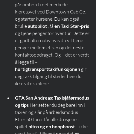
går ombord i det merkede 
kjøretøyet ved Downtown Cab Co. 
og starter kursene. Du kan også 
bruke 
autopilot
 , få 
en Taxi Star-pris
og tjene penger for hver tur. Dette er 
et godt alternativ hvis du vil tjene 
penger mellom et ran og det neste 
kontaktoppdraget. Og – det er verdt 
å legge til – 
hurtigtransporttaxifunksjonen
 gir 
deg rask tilgang til steder hvis du 
ikke vil dra alene.
GTA San Andreas: Taxisjåførmodus 
og tips
 Her setter du deg bare inn i 
taxien og slår på arbeidsmodus. 
Etter 50 turer får alle drosjene i 
spillet 
nitro og en hoppboost
 – ikke 
verst, hva? I tillegg finnes det 
et 