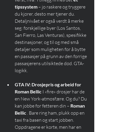
tipssystem
 – jo raskere og tryggere 
du kjører, desto mer tjener du. 
Detaljnivået er også verdt å merke 
seg: forskjellige byer (Los Santos, 
San Fierro, Las Venturas), spesifikke 
destinasjoner, og til og med små 
detaljer som muligheten for å bytte 
en passasjer på grunn av den forrige 
passasjerens utilsiktede død. GTA-
logikk.
GTA IV: Drosjepris og arbeid for 
Roman Bellic
 I «fire» drosjer har de 
en New York-atmosfære. Og du? Du 
kan jobbe for fetteren din – 
Roman 
Bellic
 . Bare ring ham, plukk opp en 
taxi fra basen og start jobben. 
Oppdragene er korte, men har en 