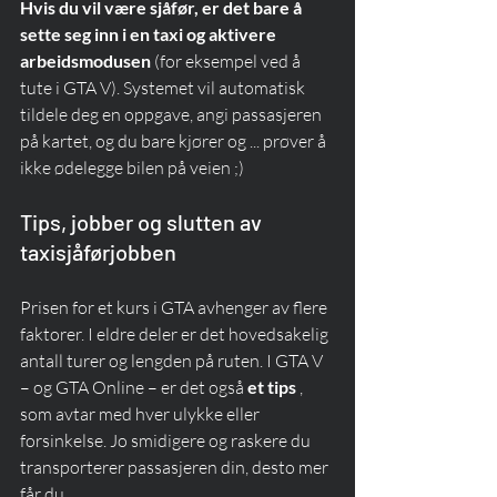
Hvis du vil være sjåfør, er det bare å 
sette seg inn i en taxi og aktivere 
arbeidsmodusen
 (for eksempel ved å 
tute i GTA V). Systemet vil automatisk 
tildele deg en oppgave, angi passasjeren 
på kartet, og du bare kjører og ... prøver å 
ikke ødelegge bilen på veien ;)
Tips, jobber og slutten av 
taxisjåførjobben
Prisen for et kurs i GTA avhenger av flere 
faktorer. I eldre deler er det hovedsakelig 
antall turer og lengden på ruten. I GTA V 
– og GTA Online – er det også 
et tips
 , 
som avtar med hver ulykke eller 
forsinkelse. Jo smidigere og raskere du 
transporterer passasjeren din, desto mer 
får du.