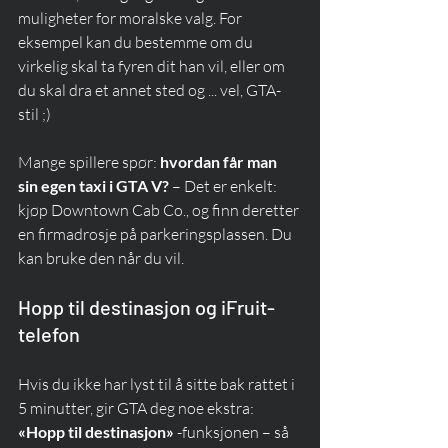
muligheter for moralske valg. For 
eksempel kan du bestemme om du 
virkelig skal ta fyren dit han vil, eller om 
du skal dra et annet sted og ... vel, GTA-
stil ;)
Mange spillere spør: 
hvordan får man 
sin egen taxi i GTA V?
 – Det er enkelt: 
kjøp Downtown Cab Co., og finn deretter 
en firmadrosje på parkeringsplassen. Du 
kan bruke den når du vil.
Hopp til destinasjon og iFruit-
telefon
Hvis du ikke har lyst til å sitte bak rattet i 
5 minutter, gir GTA deg noe ekstra: 
«Hopp til destinasjon»
 -funksjonen – så 