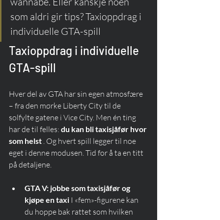
wannabe. Eller kanskje noen 
som aldri gir tips? Taxioppdrag i 
individuelle GTA-spill
Taxioppdrag i individuelle 
GTA-spill
Hver del av GTA har sin egen atmosfære 
– fra den mørke Liberty City til de 
solfylte gatene i Vice City. Men én ting 
har de til felles: 
du kan bli taxisjåfør hvor 
som helst
 . Og hvert spill legger til noe 
eget i denne modusen. Tid for å ta en titt 
på detaljene.
GTA V: jobbe som taxisjåfør og 
kjøpe en taxi
 I «fem»-figurene kan 
du hoppe bak rattet som hvilken 