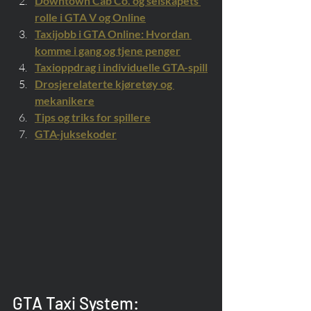
Downtown Cab Co. og selskapets 
rolle i GTA V og Online
Taxijobb i GTA Online: Hvordan 
komme i gang og tjene penger
Taxioppdrag i individuelle GTA-spill
Drosjerelaterte kjøretøy og 
mekanikere
Tips og triks for spillere
GTA-juksekoder
GTA Taxi System: 