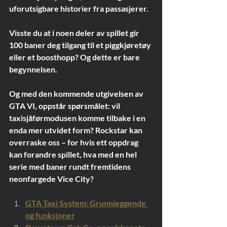
uforutsigbare historier fra passasjerer.
Visste du at i noen deler av spillet gir 
100 baner deg tilgang til et piggkjøretøy 
eller et boosthopp? Og dette er bare 
begynnelsen.
Og med den kommende utgivelsen av 
GTA VI, oppstår spørsmålet: vil 
taxisjåførmodusen komme tilbake i en 
enda mer utvidet form? Rockstar kan 
overraske oss – for hvis ett oppdrag 
kan forandre spillet, hva med en hel 
serie med baner rundt fremtidens 
neonfargede Vice City?
GTA Taxi System: Grunnleggende 
og funksjoner