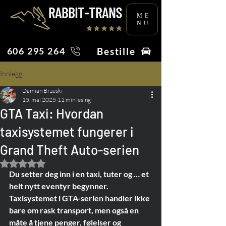
ME
NU
Bestille
606 295 264
Innlegg
Damian Brzeski
15. mai 2025
11 min lesing
GTA Taxi: Hvordan
taxisystemet fungerer i
Grand Theft Auto-serien
Gitt NaN av 5 stjerner.
Du setter deg inn i en taxi, tuter og … et 
helt nytt eventyr begynner. 
Taxisystemet i GTA-serien handler ikke 
bare om rask transport, men også en 
måte å tjene penger, følelser og 