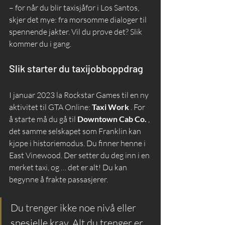
– for når du blir taxisjåfør i Los Santos, 
skjer det mye: fra morsomme dialoger til 
spennende jakter. Vil du prøve det? Slik 
kommer du i gang.
Slik starter du taxijobboppdrag
I januar 2023 la Rockstar Games til en ny 
aktivitet til GTA Online: 
Taxi Work
 . For 
å starte må du gå til 
Downtown Cab Co.
 , 
det samme selskapet som Franklin kan 
kjøpe i historiemodus. Du finner henne i 
East Vinewood. Der setter du deg inn i en 
merket taxi, og … det er alt! Du kan 
begynne å frakte passasjerer.
Du trenger ikke noe nivå eller 
spesielle krav. Alt du trenger er 