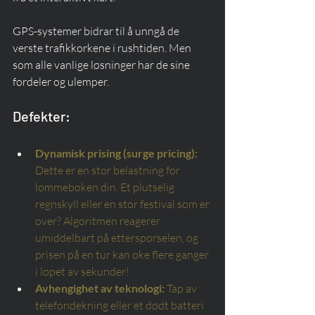
GPS-systemer bidrar til å unngå de 
verste trafikkorkene i rushtiden. Men 
som alle vanlige løsninger har de sine 
fordeler og ulemper.
Defekter:
Dynamisk prising (surge pricing):
Dette er en stor belastning for 
lommeboken din. Et plutselig 
regnskyll eller en stor festival som er 
over? Algoritmen reagerer 
umiddelbart på etterspørselen, og 
prisen på en tur kan øke flere ganger 
i løpet av sekunder!
Avhengighet av teknologi:
Tap av 
telefondekning eller et dødt batteri 