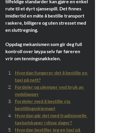
tilfeldige standarder kan gjøre en enkel 
rute til et dyrt sjansespill. Det finnes 
imidlertid en måte å bestille transport 
raskere, billigere og uten stresset med 
en sluttregning.
Oppdag mekanismen som gir deg full 
kontroll over løypa selv før føreren 
vrir om tenningsnøkkelen.
Hvordan fungerer det å bestille en 
taxi på nett?
Fordeler og ulemper ved bruk av 
mobilapper
Fordeler med å bestille via 
bestillingsskjemaet
Hvordan går det med tradisjonelle 
taxiselskaper i disse dager?
Hvordan bestiller jeg en taxi på 