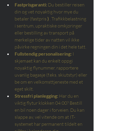
Fastprisgaranti:
Du bestiller reisen 
din og vet nøyaktig hvor mye du 
betaler (fastpris
)
. Trafikkbelastning 
i sentrum, upraktiske omkjøringer 
eller bestilling av transport på 
merkelige tider av natten vil ikke 
påvirke regningen din i det hele tatt.
Fullstendig personalisering:
I 
skjemaet kan du enkelt oppgi 
nøyaktig flynummer, rapportere 
uvanlig bagasje (f.eks. skiutstyr) eller 
be om en velkomsttjeneste med et 
eget skilt.
Stressfri planlegging:
Har du en 
viktig flytur klokken 04:00? Bestill 
en bil noen dager i forveien. Du kan 
slappe av, vel vitende om at IT-
systemet har permanent tildelt en 