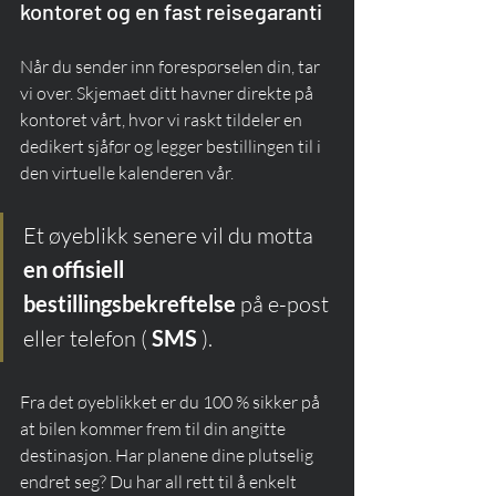
kontoret og en fast reisegaranti
Når du sender inn forespørselen din, tar 
vi over. Skjemaet ditt havner direkte på 
kontoret vårt, hvor vi raskt tildeler en 
dedikert sjåfør og legger bestillingen til i 
den virtuelle kalenderen vår.
Et øyeblikk senere vil du motta 
en offisiell 
bestillingsbekreftelse
 på e-post 
eller telefon ( 
SMS
 ).
Fra det øyeblikket er du 100 % sikker på 
at bilen kommer frem til din angitte 
destinasjon. Har planene dine plutselig 
endret seg? Du har all rett til å enkelt 