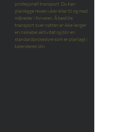
profesjonell transport. Du kan 
planlegge reisen uker eller til og med 
måneder i forveien. Å bestille 
transport over natten er ikke lenger 
en risikabel aktivitet og blir en 
standardprosedyre som er planlagt i 
kalenderen din.