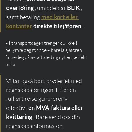
overføring
 , umiddelbar 
BLIK
 , 
samt betaling 
med kort eller 
kontanter
direkte til sjåføren
 .
På transportdagen trenger du ikke å 
bekymre deg for noe – bare la sjåføren 
finne deg på avtalt sted og nyt en perfekt 
reise.
Vi tar også bort bryderiet med 
regnskapsføringen. Etter en 
fullført reise genererer vi 
effektivt 
en MVA-faktura eller 
kvittering
 . Bare send oss din 
regnskapsinformasjon.