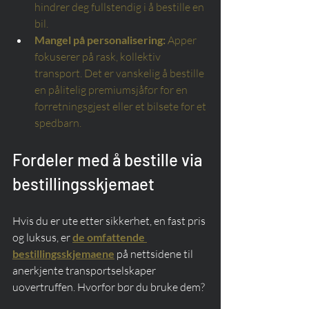
hindrer deg fullstendig i å bestille en 
bil.
Mangel på personalisering:
Apper 
fokuserer på rask, kollektiv 
transport. Det er vanskelig å bestille 
en pålitelig premiumsjåfør for en 
forretningsgjest eller et bilsete for et 
spedbarn.
Fordeler med å bestille via 
bestillingsskjemaet
Hvis du er ute etter sikkerhet, en fast pris 
og luksus, er 
de omfattende 
bestillingsskjemaene
 på nettsidene til 
anerkjente transportselskaper 
uovertruffen. Hvorfor bør du bruke dem?