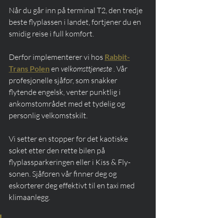
Når du går inn på terminal T2, den tredje 
beste flyplassen i landet, fortjener du en 
smidig reise i full komfort.
Derfor implementerer vi hos 
Rabbit-
Trans Polen
 en 
velkomsttjeneste
 . Vår 
profesjonelle sjåfør, som snakker 
flytende engelsk, venter punktlig i 
ankomstområdet med et tydelig og 
personlig velkomstskilt.
Vi setter en stopper for det kaotiske 
søket etter den rette bilen på 
flyplassparkeringen eller i Kiss & Fly-
sonen. Sjåføren vår finner deg og 
eskorterer deg effektivt til en taxi med 
klimaanlegg.