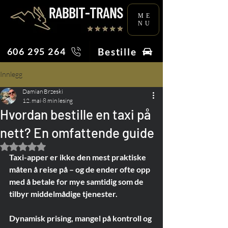
ME
NU
Bestille
606 295 264
Innlegg
Damian Brzeski
12. mai
8 min lesing
Hvordan bestille en taxi på
nett? En omfattende guide
Gitt NaN av 5 stjerner.
Taxi-apper er ikke den mest praktiske 
måten å reise på – og de ender ofte opp 
med å betale for mye samtidig som de 
tilbyr middelmådige tjenester.
Dynamisk prising, mangel på kontroll og 