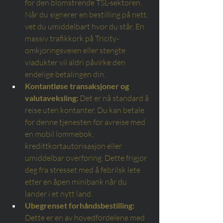
for den blomstrende TSL-sektoren. 
Når du signerer en bestilling på nett, 
vet du umiddelbart hvor du står. En 
massiv trafikkork på Tricity-
omkjøringsveien eller stengte 
viadukter vil aldri påvirke den 
endelige betalingen din.
Kontantløse transaksjoner og 
valutaveksling:
Det er nå standard å 
reise uten kontanter. Du kan betale 
for denne tjenesten før avreise med 
en mobil lommebok, 
kredittkortautorisasjon eller 
umiddelbar overføring. Dette frigjør 
deg fra stresset med å febrilsk lete 
etter en åpen minibank når du 
lander i et nytt land.
Ubegrenset forhåndsbestilling:
Dette er en av hovedfordelene med 