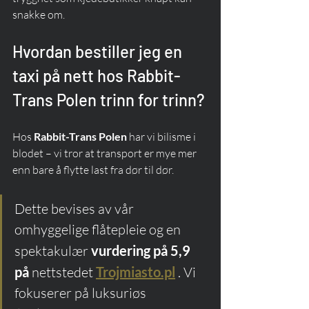
snakke om.
Hvordan bestiller jeg en 
taxi på nett hos Rabbit-
Trans Polen trinn for trinn?
Hos 
Rabbit-Trans Polen
 har vi bilisme i 
blodet – vi tror at transport er mye mer 
enn bare å flytte last fra dør til dør.
Dette bevises av vår 
omhyggelige flåtepleie og en 
spektakulær 
vurdering på 5,9 
på
 nettstedet 
Trojmiasto.pl
 . Vi 
fokuserer på luksuriøs 