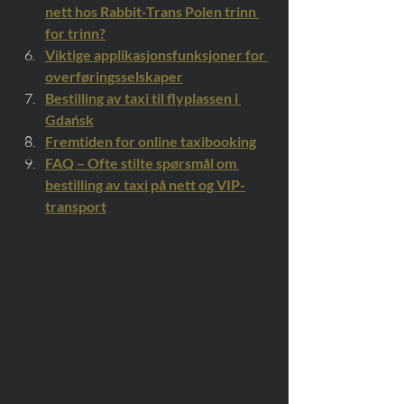
nett hos Rabbit-Trans Polen trinn 
for trinn?
Viktige applikasjonsfunksjoner for 
overføringsselskaper
Bestilling av taxi til flyplassen i 
Gdańsk
Fremtiden for online taxibooking
FAQ – Ofte stilte spørsmål om 
bestilling av taxi på nett og VIP-
transport