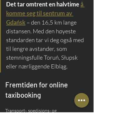
Det tar omtrent en halvtime
å 
komme seg til sentrum av 
Gdańsk
 – den 16,5 km lange 
distansen. Med den høyeste 
standarden tar vi deg også med 
til lengre avstander, som 
stemningsfulle Toruń, Słupsk 
eller nærliggende Elbląg.
Fremtiden for online 
taxibooking
Transport-, spedisjons- og 
logistikksektoren (TFL) utvikler seg i et 
svimlende tempo i dagens verden. 