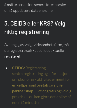
å måtte sende inn senere forespørsler 
om å oppdatere dataene dine.
3. CEIDG eller KRS? Velg 
riktig registrering
Avhengig av valgt virksomhetsform, må 
du registrere selskapet i det aktuelle 
registeret:
CEIDG:
Registrering i 
sentralregistrering og informasjon 
om økonomisk aktivitet er ment for
enkeltpersonforetak
og
sivile 
partnerskap
. Det er gratis og veldig 
praktisk – du kan gjøre det online på 
noen få minutter.