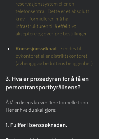
reservasjonssystem eller en 
telefonsentral. Dette er et absolutt 
krav – formidleren må ha 
infrastrukturen til å effektivt 
akseptere og overføre bestillinger.
Konsesjonssøknad
– sendes til 
bykontoret eller distriktskontoret 
(avhengig av bedriftens beliggenhet).
3. Hva er prosedyren for å få en 
persontransportbyrålisens?
Å få en lisens krever flere formelle trinn. 
Her er hva du skal gjøre:
1. Fullfør lisenssøknaden.