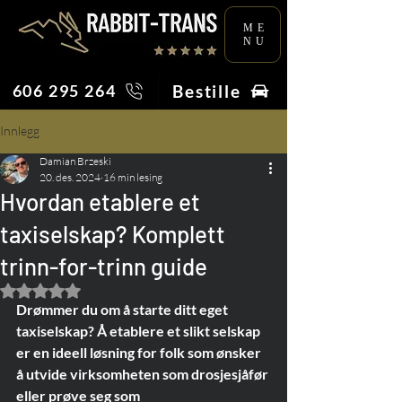
ME
NU
Bestille
606 295 264
Innlegg
Damian Brzeski
20. des. 2024
16 min lesing
Hvordan etablere et
taxiselskap? Komplett
trinn-for-trinn guide
Gitt NaN av 5 stjerner.
Drømmer du om å starte ditt eget 
taxiselskap? Å etablere et slikt selskap 
er en ideell løsning for folk som ønsker 
å utvide virksomheten som drosjesjåfør 
eller prøve seg som 