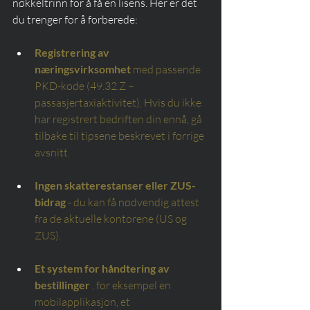
nøkkeltrinn for å få en lisens. Her er det 
du trenger for å forberede:
Registrering av 
næringsvirksomhet
med passende 
PKD-kode (49.32.Z – 
passasjertaxiaktivitet). Hvis du ikke 
har registrert bedriften din ennå, gå 
tilbake til tipsene beskrevet i forrige 
avsnitt.
Ingen skatterestanser eller ZUS-
bidrag
- du kan få nødvendig attest 
fra de aktuelle kontorene (US og 
ZUS).
Et system for håndtering av 
bestillinger
, for eksempel en 
mobilapplikasjon, et 