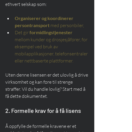
ethvert selskap som:
Organiserer og koordinerer 
persontransport
med personbiler,
Det gir
formidlingstjenester
mellom kunder og drosjesjåfører, for 
eksempel ved bruk av 
mobilapplikasjoner, telefonsentraler 
eller nettbaserte plattformer.
Uten denne lisensen er det ulovlig å drive 
virksomhet og kan føre til strenge 
straffer. Vil du handle lovlig? Start med å 
få dette dokumentet.
2. Formelle krav for å få lisens
Å oppfylle de formelle kravene er et 