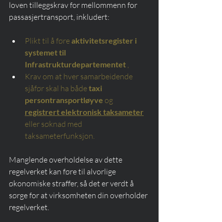
loven tilleggskrav for mellommenn for 
passasjertransport, inkludert:
Plikt til å føre
aktivitetsregister i 
systemet til 
Infrastrukturdepartementet
,
Krav om at hver samarbeidende 
sjåfør skal ha både
taxi 
persontransportløyve
og
registrert elektronisk taksameter
eller søknad med 
taksameterfunksjon.
Manglende overholdelse av dette 
regelverket kan føre til alvorlige 
økonomiske straffer, så det er verdt å 
sørge for at virksomheten din overholder 
regelverket.