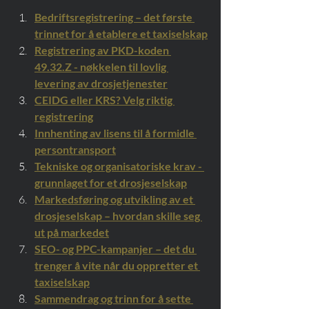
Bedriftsregistrering – det første 
trinnet for å etablere et taxiselskap
Registrering av PKD-koden 
49.32.Z - nøkkelen til lovlig 
levering av drosjetjenester
CEIDG eller KRS? Velg riktig 
registrering
Innhenting av lisens til å formidle 
persontransport
Tekniske og organisatoriske krav - 
grunnlaget for et drosjeselskap
Markedsføring og utvikling av et 
drosjeselskap – hvordan skille seg 
ut på markedet
SEO- og PPC-kampanjer – det du 
trenger å vite når du oppretter et 
taxiselskap
Sammendrag og trinn for å sette 