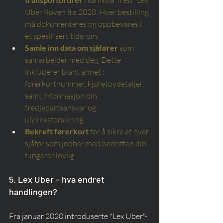
i samsvar med "Lex 
Uber"-loven fra 2020. Hver bestilling 
må dokumenteres og oppbevares i 
et spesifisert tidsrom.
Samle inn data om sjåfører
som 
samarbeider med deg. Dette 
inkluderer
blant annet
: 
førerkortnummer, kjøretøydetaljer, 
samt informasjon om 
tredjepartsansvar og 
ulykkesforsikring.
Bekreft førerkort
for å sikre at hver 
sjåfør som jobber med bedriften din, 
fungerer lovlig.
5. Lex Uber – hva endret 
handlingen?
Fra januar 2020 introduserte "Lex Uber"-