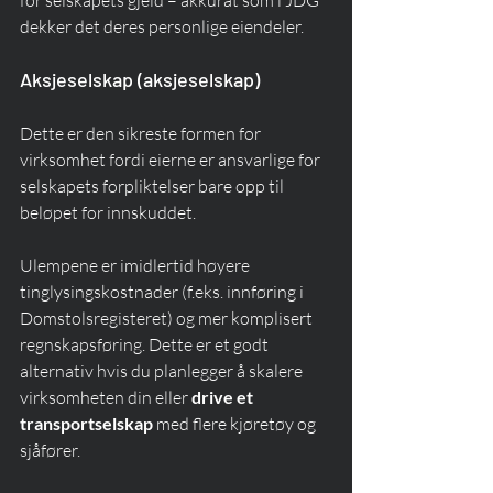
for selskapets gjeld – akkurat som i JDG 
dekker det deres personlige eiendeler.
Aksjeselskap (aksjeselskap)
Dette er den sikreste formen for 
virksomhet fordi eierne er ansvarlige for 
selskapets forpliktelser bare opp til 
beløpet for innskuddet.
Ulempene er imidlertid høyere 
tinglysingskostnader (f.eks. innføring i 
Domstolsregisteret) og mer komplisert 
regnskapsføring. Dette er et godt 
alternativ hvis du planlegger å skalere 
virksomheten din eller 
drive et 
transportselskap
 med flere kjøretøy og 
sjåfører.