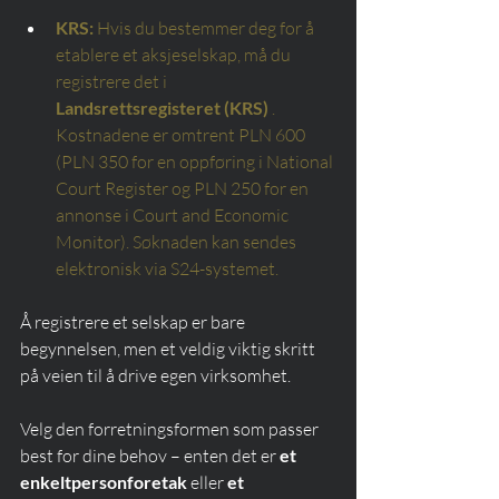
KRS:
Hvis du bestemmer deg for å 
etablere et aksjeselskap, må du 
registrere det i
Landsrettsregisteret (KRS)
. 
Kostnadene er omtrent PLN 600 
(PLN 350 for en oppføring i National 
Court Register og PLN 250 for en 
annonse i Court and Economic 
Monitor). Søknaden kan sendes 
elektronisk via S24-systemet.
Å registrere et selskap er bare 
begynnelsen, men et veldig viktig skritt 
på veien til å drive egen virksomhet.
Velg den forretningsformen som passer 
best for dine behov – enten det er 
et 
enkeltpersonforetak
 eller 
et 