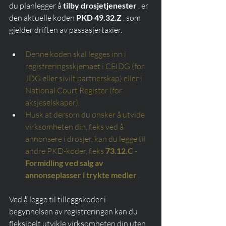
du planlegger å 
tilby drosjetjenester
 , er 
den aktuelle koden 
PKD 49.32.Z
 , som 
gjelder driften av passasjertaxier.
Denne koden skal legges inn i 
registreringsskjemaet i CEIDG (for 
JDG eller sivilt partnerskap) eller i 
National Court Register (for 
aksjeselskaper).
Husk at dersom du ønsker å utvide 
virksomheten din, f.eks ved å 
annonsere i drosjer, kan du legge til 
andre PKD-koder, f.eks
73.12.C - 
Formidling ved salg av 
annonseplasser i trykte medier
.
Ved å legge til tilleggskoder i 
begynnelsen av registreringen kan du 
fleksibelt utvikle virksomheten din uten 