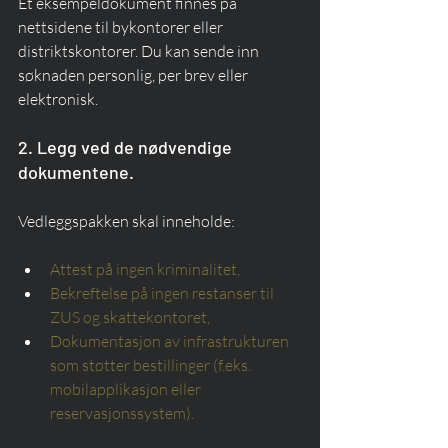
Et eksempeldokument finnes på 
nettsidene til bykontorer eller 
distriktskontorer. Du kan sende inn 
søknaden personlig, per brev eller 
elektronisk.
2. Legg ved de nødvendige 
dokumentene.
Vedleggspakken skal inneholde:
Attest på ingen kriminalitet,
Bekreftelse på ingen restanser til 
ZUS og skattekontoret,
Dokumentasjon av infrastrukturen 
som støtter bestillinger (f.eks. 
mobilapplikasjon eller 
reservasjonssystem).