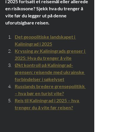
i 2025 fortsatt et reisemål eller allerede 
en risikosone? Sjekk hva du trenger å 
vite før du legger ut på denne 
uforutsigbare reisen.
Det geopolitiske landskapet i 
Kaliningrad i 2025
Kryssing av Kaliningrads grenser i 
2025: Hva du trenger å vite
Økt kontroll på Kaliningrad-
grensen: reisende med ukrainske 
forbindelser i søkelyset
Russlands bredere grensepolitikk 
– hva bør en turist vite?
Reis til Kaliningrad i 2025 – hva 
trenger du å vite før reisen?