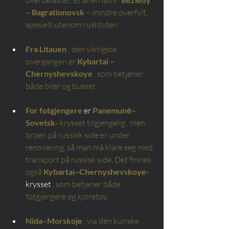
overbelastet. Et alternativ?
– Bagrationovsk
– mindre overfylt, 
spesielt utenom rushtiden.
Fra Litauen
: den viktigste 
overgangen er
Kybartai – 
Chernyshevskoye
, som betjener 
både biler og busser.
For fotgjengere
 er 
Panemunė–
Sovetsk-
krysset tilgjengelig
, men 
broen på russisk side er under 
renovering, så man må klare seg med 
transport på russisk side. Det finnes 
også
Kybartai–Chernyshevskoye-
krysset 
, som betjener både 
fotgjengere og kjøretøy.
Nida–Morskoje
, via den kuriske 