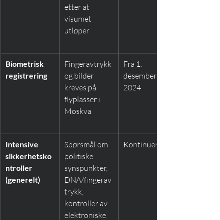
etter at 
visumet 
utløper
Biometrisk 
Fingeravtrykk 
Fra 1. 
registrering
og bilder 
desember 
kreves på 
2024
flyplasser i 
Moskva
Intensive 
Spørsmål om 
Kontinuerlig
sikkerhetsko
politiske 
ntroller 
synspunkter, 
(generelt)
DNA/fingerav
trykk, 
kontroller av 
elektroniske 