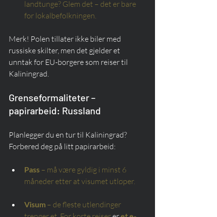
landtunge? Glem det – det er bare 
for lokalbefolkningen.
Merk! Polen tillater ikke biler med 
russiske skilter, men det gjelder et 
unntak for EU-borgere som reiser til 
Kaliningrad.
Grenseformaliteter – 
papirarbeid: Russland
Planlegger du en tur til Kaliningrad? 
Forbered deg på litt papirarbeid:
Pass
– må være gyldig i minst 6 
måneder etter at visumet utløper.
Visum
– de fleste utlendinger 
trenger et. For korte reiser
 er 
et e-