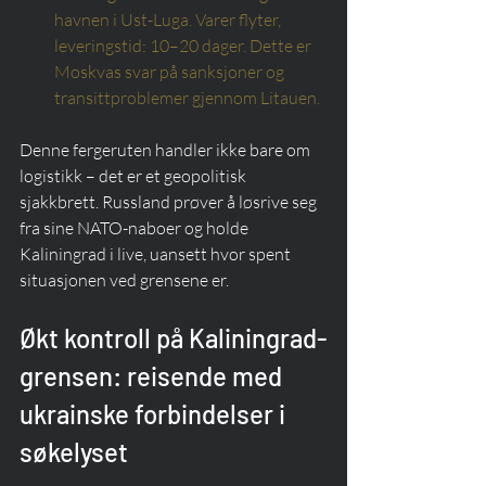
havnen i Ust-Luga. Varer flyter, 
leveringstid: 10–20 dager. Dette er 
Moskvas svar på sanksjoner og 
transittproblemer gjennom Litauen.
Denne fergeruten handler ikke bare om 
logistikk – det er et geopolitisk 
sjakkbrett. Russland prøver å løsrive seg 
fra sine NATO-naboer og holde 
Kaliningrad i live, uansett hvor spent 
situasjonen ved grensene er.
Økt kontroll på Kaliningrad-
grensen: reisende med 
ukrainske forbindelser i 
søkelyset