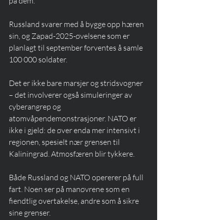
på dem.
Russland svarer med å bygge opp hæren 
sin, og Zapad-2025-øvelsene som er 
planlagt til september forventes å samle 
100 000 soldater.
Det er ikke bare marsjer og stridsvogner 
– det involverer også simuleringer av 
cyberangrep og 
atomvåpendemonstrasjoner. NATO er 
ikke i gjeld: de øver enda mer intensivt i 
regionen, spesielt nær grensen til 
Kaliningrad. Atmosfæren blir tykkere.
Både Russland og NATO opererer på full 
fart. Noen ser på manøvrene som en 
fiendtlig overtakelse, andre som å sikre 
sine grenser.