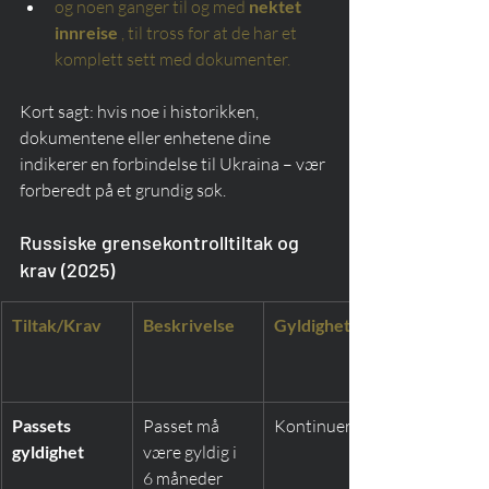
og noen ganger til og med
nektet 
innreise
, til tross for at de har et 
komplett sett med dokumenter.
Kort sagt: hvis noe i historikken, 
dokumentene eller enhetene dine 
indikerer en forbindelse til Ukraina – vær 
forberedt på et grundig søk.
Russiske grensekontrolltiltak og 
krav (2025)
Tiltak/Krav
Beskrivelse
Gyldighetstid
Passets 
Passet må 
Kontinuerlig
gyldighet
være gyldig i 
6 måneder 