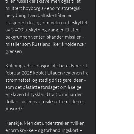
til en russisk eksklave, men også til et 
militært høyborg av enorm strategisk 
betydning. Den baltiske flåten er 
stasjonert der, og himmelen er beskyttet 
av S-400-utskytningsramper. Et sted i 
bakgrunnen venter Iskander-missiler – 
missiler som Russland liker å holde nær 
grensen.
Kaliningrads isolasjon blir bare dypere. I 
februar 2025 koblet Litauen regionen fra 
strømnettet, og stadig dristigere ideer – 
som det påståtte forslaget om å selge 
enklaven til Tyskland for 50 milliarder 
dollar – viser hvor usikker fremtiden er. 
Absurd?
Kanskje. Men det understreker hvilken 
enorm krykke – og forhandlingskort – 