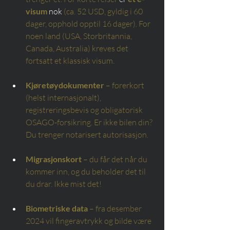
visum
 nok 
(ca. 52 USD, gyldig i 60 
dager, opphold opptil 16 dager). For 
noen land (USA, Storbritannia, 
Canada, Australia) kreves det 
fortsatt et klassisk visum.
Kjøretøydokumenter
– førerkort 
(helst internasjonalt), 
registreringsbevis og obligatorisk 
OSAGO-forsikring. Er ikke bilen din? 
Du trenger notarisert autorisasjon.
Migrasjonskort
– du får det når du 
kommer inn, og du beholder det til 
du drar. Ikke mist det!
Biometriske data
– fra desember 
2024 vil fingeravtrykk og bilde være 