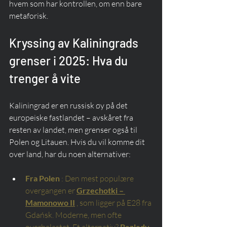
hvem som har kontrollen, om enn bare 
metaforisk.
Kryssing av Kaliningrads 
grenser i 2025: Hva du 
trenger å vite
Kaliningrad er en russisk øy på det 
europeiske fastlandet – avskåret fra 
resten av landet, men grenser også til 
Polen og Litauen. Hvis du vil komme dit 
over land, har du noen alternativer:
Fra Polen
: Den mest populære 
overgangen er
Grzechotki – 
Mamonowo II
, som ligger på E28 fra 
Gdańsk. Moderne, men ofte 
Bezledy 