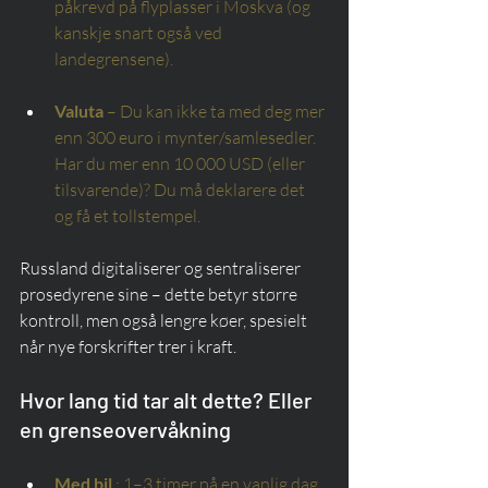
påkrevd på flyplasser i Moskva (og 
kanskje snart også ved 
landegrensene).
Valuta
– Du kan ikke ta med deg mer 
enn 300 euro i mynter/samlesedler. 
Har du mer enn 10 000 USD (eller 
tilsvarende)? Du må deklarere det 
og få et tollstempel.
Russland digitaliserer og sentraliserer 
prosedyrene sine – dette betyr større 
kontroll, men også lengre køer, spesielt 
når nye forskrifter trer i kraft.
Hvor lang tid tar alt dette? Eller 
en grenseovervåkning
Med bil
: 1–3 timer på en vanlig dag. 