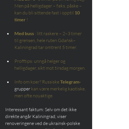
Men på helligdager – f.eks. påske – 
kan du bli sittende fast i opptil
10 
timer
!
Med buss
: litt raskere – 2–3 timer 
til grensen, hele ruten Gdańsk–
Kaliningrad tar omtrent 5 timer.
Profftips: unngå helger og 
helligdager, sikt mot tirsdag morgen.
Info om køer? Russiske
Telegram-
grupper 
kan være merkelig kaotiske, 
men ofte nøyaktige.
Interessant faktum: Selv om det ikke 
direkte angår Kaliningrad, viser 
renoveringene ved de ukrainsk-polske 