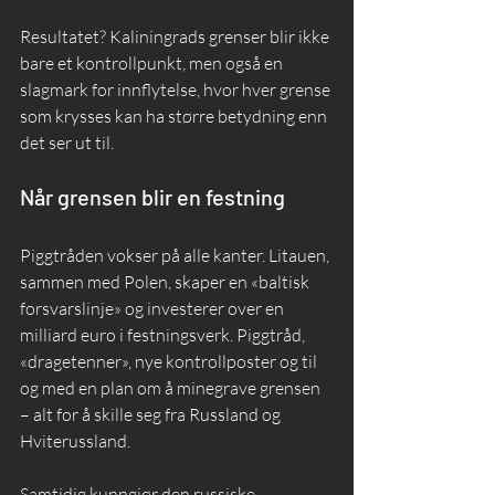
Resultatet? Kaliningrads grenser blir ikke 
bare et kontrollpunkt, men også en 
slagmark for innflytelse, hvor hver grense 
som krysses kan ha større betydning enn 
det ser ut til.
Når grensen blir en festning
Piggtråden vokser på alle kanter. Litauen, 
sammen med Polen, skaper en «baltisk 
forsvarslinje» og investerer over en 
milliard euro i festningsverk. Piggtråd, 
«dragetenner», nye kontrollposter og til 
og med en plan om å minegrave grensen 
– alt for å skille seg fra Russland og 
Hviterussland.
Samtidig kunngjør den russiske 