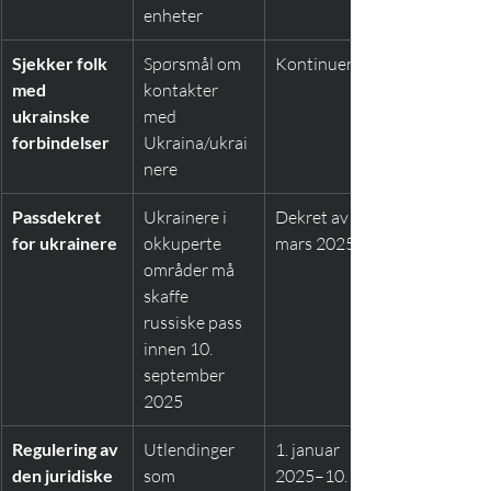
enheter
Sjekker folk 
Spørsmål om 
Kontinuerlig
med 
kontakter 
ukrainske 
med 
forbindelser
Ukraina/ukrai
nere
Passdekret 
Ukrainere i 
Dekret av 20. 
for ukrainere
okkuperte 
mars 2025
områder må 
skaffe 
russiske pass 
innen 10. 
september 
2025
Regulering av 
Utlendinger 
1. januar 
den juridiske 
som 
2025–10. 