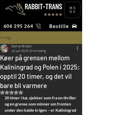
ME
NU
Bestille
606 295 264
Innlegg
Damian Brzeski
13. juni 2025
10 min lesing
Køer på grensen mellom
Kaliningrad og Polen i 2025:
opptil 20 timer, og det vil
bare bli varmere
Gitt NaN av 5 stjerner.
20 timer i kø, sjekker som fra en thriller 
og en grense som minner om fronten 
under den kalde krigen – er Kaliningrad 