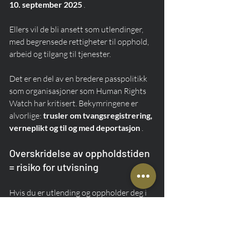
10. september 2025
 .
Ellers vil de bli ansett som utlendinger, 
med begrensede rettigheter til opphold, 
arbeid og tilgang til tjenester.
Det er en del av en bredere passpolitikk 
som organisasjoner som Human Rights 
Watch har kritisert. Bekymringene er 
alvorlige: 
trusler om tvangsregistrering, 
verneplikt og til og med deportasjon
 .
Overskridelse av oppholdstiden 
= risiko for utvisning
Hvis du er utlending og oppholder deg i 
Russland lenger enn dokumentene dine 
tillater, har du frem til 10. september 
2025 på deg til å legalisere statusen din.