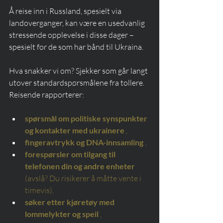
Å reise inn i Russland, spesielt via 
landoverganger, kan være en usedvanlig 
stressende opplevelse i disse dager – 
spesielt for de som har bånd til Ukraina.
Hva snakker vi om? Sjekker som går langt 
utover standardspørsmålene fra tollere. 
Reisende rapporterer:
spørsmål om politiske synspunkter 
og kontakter med ukrainere
,
fingeravtrykk og DNA-innsamling
,
forespørsler om tilgang til 
telefonen din og andre enheter
(avslå? Du risikerer å måtte vente i 
timevis),
søker etter kjøretøy med 
lommelykter og speil
,