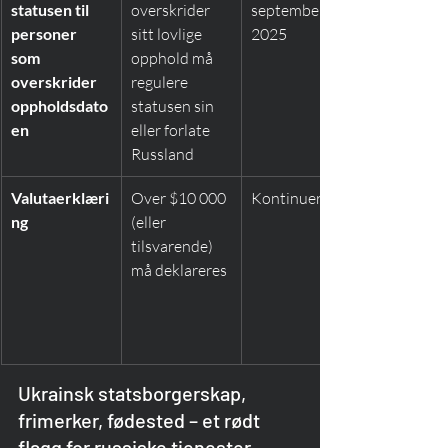
statusen til 
overskrider 
september 
personer 
sitt lovlige 
2025
som 
opphold må 
overskrider 
regulere 
oppholdsdato
statusen sin 
en
eller forlate 
Russland
Valutaerklæri
Over $10 000 
Kontinuerlig
ng
(eller 
tilsvarende) 
må deklareres
Ukrainsk statsborgerskap, 
frimerker, fødested – et rødt 
flagg for russiske tjenester