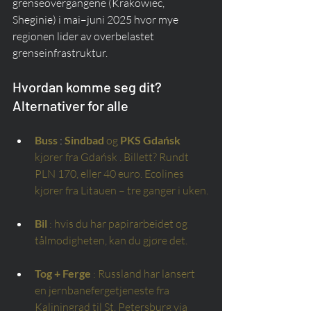
grenseovergangene (Krakowiec, 
Sheginie) i mai–juni 2025 hvor mye 
regionen lider av overbelastet 
grenseinfrastruktur.
Hvordan komme seg dit? 
Alternativer for alle
Buss
 : 
Sindbad
og
PKS Gdańsk
kjører fra Gdańsk
. Billett? Rundt 
PLN 170, eller 40 euro. Ecolines 
kjører fra Litauen – tre ganger i uken.
Bil
: hvis du har papirarbeidet og 
tålmodigheten, kan du gjøre det.
Tog + Ferge
: Russland har lansert 
en jernbanefergetjeneste fra 
Kaliningrad til St. Petersburg via 