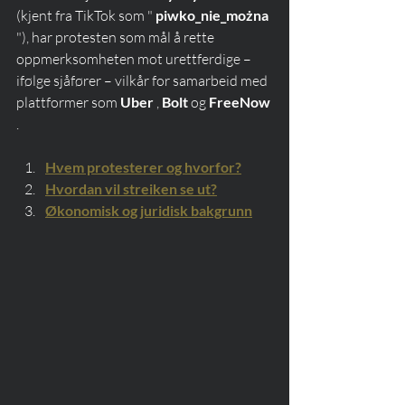
(kjent fra TikTok som " 
piwko_nie_można
"), har protesten som mål å rette 
oppmerksomheten mot urettferdige – 
ifølge sjåfører – vilkår for samarbeid med 
plattformer som 
Uber
 , 
Bolt
 og 
FreeNow
.
Hvem protesterer og hvorfor?
Hvordan vil streiken se ut?
Økonomisk og juridisk bakgrunn