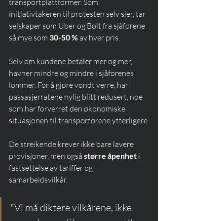
transportplattformer. Som 
initiativtakeren til protesten selv sier, tar 
selskaper som Uber og Bolt fra sjåførene 
så mye som 
30-50 %
 av hver pris.
Selv om kundene betaler mer og mer, 
havner mindre og mindre i sjåførenes 
lommer. For å gjøre vondt verre, har 
passasjerratene nylig blitt redusert, noe 
som har forverret den økonomiske 
situasjonen til transportørene ytterligere.
De streikende krever ikke bare lavere 
provisjoner, men også 
større åpenhet
 i 
fastsettelse av tariffer og 
samarbeidsvilkår.
"Vi må diktere vilkårene, ikke 