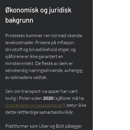
Økonomisk og juridisk 
bakgrunn
Protesten kommer i en tid med økende 
levekostnader. Prisene på inflasjon, 
drivstoff og bilvedlikehold stiger, og 
sjåførene er ikke garantert en 
minsteinntekt. De fleste av dem er 
selvstendig næringsdrivende, avhengig 
av søknadens vedtak.
Selv om transport via apper har vært 
lovlig i Polen siden 
2020
 (sjåfører må ha 
drosjelisens og kassaapparat
 ), betyr ikke 
dette rettferdige samarbeidsvilkår.
Plattformer som Uber og Bolt pålegger 