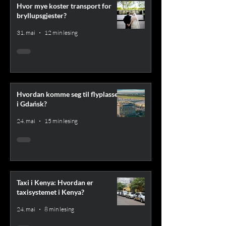
Hvor mye koster transport for
bryllupsgjester?
31. mai
12 min lesing
Hvordan komme seg til flyplassen
i Gdańsk?
24. mai
15 min lesing
Taxi i Kenya: Hvordan er
taxisystemet i Kenya?
24. mai
8 min lesing