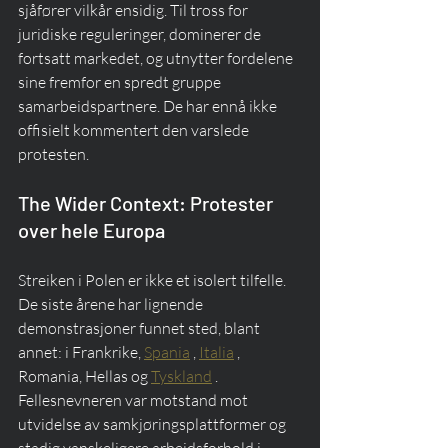
sjåfører vilkår ensidig. Til tross for 
juridiske reguleringer, dominerer de 
fortsatt markedet, og utnytter fordelene 
sine fremfor en spredt gruppe 
samarbeidspartnere. De har ennå ikke 
offisielt kommentert den varslede 
protesten.
The Wider Context: Protester 
over hele Europa
Streiken i Polen er ikke et isolert tilfelle. 
De siste årene har lignende 
demonstrasjoner funnet sted, blant 
annet: i Frankrike, 
Spania
 , 
Italia
 , 
Romania, Hellas og 
Tyskland
 . 
Fellesnevneren var motstand mot 
utvidelse av samkjøringsplattformer og 