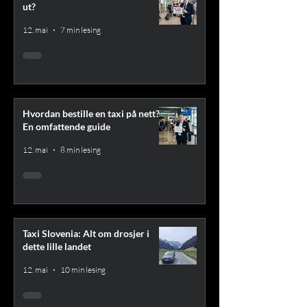
ut?
12. mai
7 min lesing
Hvordan bestille en taxi på nett?
En omfattende guide
12. mai
8 min lesing
Taxi Slovenia: Alt om drosjer i
dette lille landet
12. mai
10 min lesing