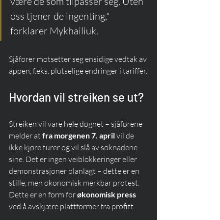
være de som tilpasser seg. Uten 
oss tjener de ingenting," 
forklarer Mykhailiuk.
Sjåfører motsetter seg ensidige vedtak av 
appen, f.eks. plutselige endringer i tariffer.
Hvordan vil streiken se ut?
Streiken vil vare hele døgnet – sjåførene 
melder at 
fra morgenen 7. april
 vil de 
ikke kjøre turer og vil slå av søknadene 
sine. Det er ingen veiblokkeringer eller 
demonstrasjoner planlagt – dette er en 
stille, men økonomisk merkbar protest. 
Dette er en form for 
økonomisk press
ved å avskjære plattformer fra profitt.