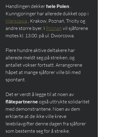
Handlingen dekker 
hele Polen
 . 
Kunngjøringer har allerede dukket opp i 
Warszawa
 , Krakow, Poznań, Tricity og 
andre større byer. I 
Poznań
 vil sjåførene 
møtes kl. 13.00. på ul. Dworcowa.
Flere hundre aktive deltakere har 
allerede meldt seg på streiken, og 
antallet vokser fortsatt. Arrangørene 
håpet at mange sjåfører ville bli med 
spontant.
Det er verdt å legge til at noen av 
flåtepartnerne
 også uttrykte solidaritet 
med demonstrantene. Noen av dem 
erklærte at de ikke ville kreve 
leiebilavgifter denne dagen fra sjåfører 
som bestemte seg for å streike.