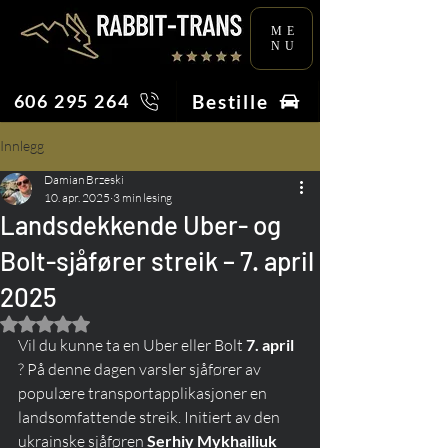
ME
NU
Bestille
606 295 264
Innlegg
Damian Brzeski
10. apr. 2025
3 min lesing
Landsdekkende Uber- og
Bolt-sjåfører streik – 7. april
2025
Gitt NaN av 5 stjerner.
Vil du kunne ta en Uber eller Bolt 
7. april
? På denne dagen varsler sjåfører av 
populære transportapplikasjoner en 
landsomfattende streik. Initiert av den 
ukrainske sjåføren 
Serhiy Mykhailiuk