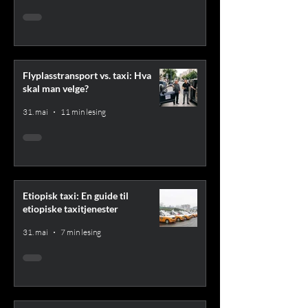
Flyplasstransport vs. taxi: Hva
skal man velge?
31. mai
11 min lesing
Etiopisk taxi: En guide til
etiopiske taxitjenester
31. mai
7 min lesing