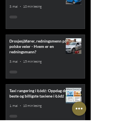
3. mai
10 min lesing
Drosjesjåfører, redningsmenn på
polske veier - Hvem er en
redningsmann?
3. mai
15 min lesing
Taxi rangering i Łódź: Oppdag de
beste og billigste taxiene i Łódź
1. mai
10 min lesing