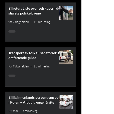
Bilretur: Liste over selskaper i de
største polske byene
for 7 døgn siden
11 min lesing
Transport av folk til sanatoriet: En
omfattende guide
for 7 døgn siden
11 min lesing
Billig innenlands persontransport
i Polen – Alt du trenger å vite
31. mai
5 min lesing