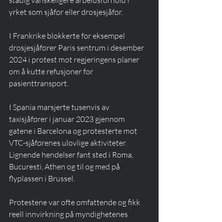
stadig vanskeligere arbeidsforhold i 
yrket som sjåfør eller drosjesjåfør.
I Frankrike blokkerte for eksempel 
drosjesjåfører Paris sentrum i desember 
2024 i protest mot regjeringens planer 
om å kutte refusjoner for 
pasienttransport.
I Spania marsjerte tusenvis av 
taxisjåfører i januar 2023 gjennom 
gatene i Barcelona og protesterte mot 
VTC-sjåførenes ulovlige aktiviteter. 
Lignende hendelser fant sted i Roma, 
Bucuresti, Athen og til og med på 
flyplassen i Brussel.
Protestene var ofte omfattende og fikk 
reell innvirkning på myndighetenes 