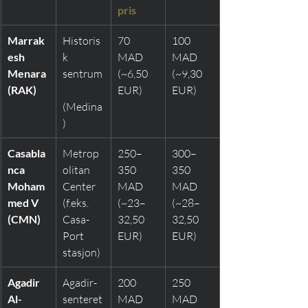
pris
Marrak
Historis
70 
100 
esh 
k 
MAD 
MAD 
Menara 
sentrum
(~6,50 
(~9,30 
(RAK)
EUR)
EUR)
(Medina
)
Casabla
Metrop
250–
300–
nca 
olitan 
350 
350 
Moham
Center 
MAD 
MAD 
med V 
(f.eks. 
(~23–
(~28–
(CMN)
Casa-
32,50 
32,50 
Port 
EUR)
EUR)
stasjon)
Agadir 
Agadir-
200 
250 
Al-
senteret
MAD 
MAD 