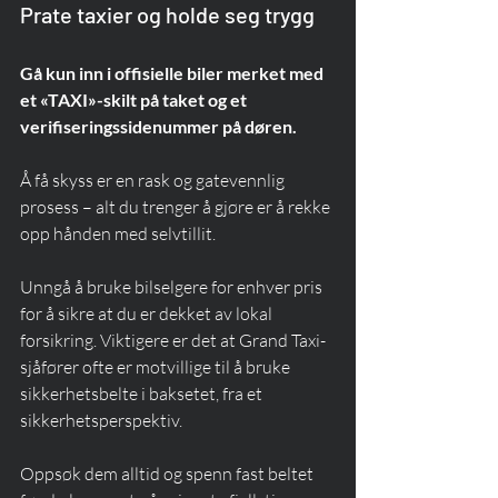
Prate taxier og holde seg trygg
Gå kun inn i offisielle biler merket med 
et «TAXI»-skilt på taket og et 
verifiseringssidenummer på døren.
Å få skyss er en rask og gatevennlig 
prosess – alt du trenger å gjøre er å rekke 
opp hånden med selvtillit.
Unngå å bruke bilselgere for enhver pris 
for å sikre at du er dekket av lokal 
forsikring. Viktigere er det at Grand Taxi-
sjåfører ofte er motvillige til å bruke 
sikkerhetsbelte i baksetet, fra et 
sikkerhetsperspektiv.
Oppsøk dem alltid og spenn fast beltet 