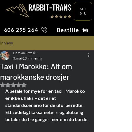
ME
NU
Bestille
606 295 264
Innlegg
Damian Brzeski
3. mai
10 min lesing
Taxi i Marokko: Alt om
marokkanske drosjer
Gitt NaN av 5 stjerner.
Å betale for mye for en taxi i Marokko 
er ikke uflaks – det er et 
standardscenario for de uforberedte. 
Ett «ødelagt taksameter», og plutselig 
betaler du tre ganger mer enn du burde.