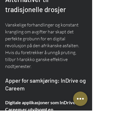
tradisjonelle drosjer
Vanskelige forhandlinger og konstant 
krangling om avgifter har skapt det 
perfekte grobunn for en digital 
revolusjon på den afrikanske asfalten. 
Hvis du foretrekker å unngå pruting, 
tilbyr Marokko ganske effektive 
nødtjenester.
Apper for samkjøring: InDrive og 
Careem
Digitale applikasjoner som InDrive eller 
Careem er utvilsomt en 
bekvemmelighet i metropoler som 
Casablanca, Marrakesh eller Tanger.