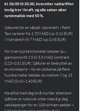
kl. 06.00 til 20.00, hvoretter nattariffen 
lovlig trer i kraft, og alle satser øker 
systematisk med 50 %.
Gebyret for en såkalt «dørsmell» i Petit 
Taxi varierer fra 1,70 MAD (ca. 0,16 EUR) 
i Marrakech til 7 MAD (ca. 0,65 EUR).
For hver kjørte kilometer betaler du i 
gjennomsnitt 2,5 til 5,5 MAD (omtrent 
0,23–0,51 EUR). Sjåfører er beskyttet av 
en minstepris – for en distanse på flere 
hundre meter betaler du mellom 7 og 15 
MAD (0,65–1,40 EUR).
Ha alltid med deg små mynter, ettersom 
sjåfører er notorisk sliter med å gi deg 
vekslepenger for en 100-dirham-seddel. I 
lukkede historiske områder (f.eks. 