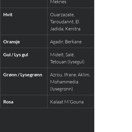
Meknes
Hvit
Ouarzazate, 
Taroudannt, El 
Jadida, Kenitra
Oransje
Agadir, Berkane
Gul / Lys gul
Midelt, Salé, 
Tetouan (lysegul)
Grønn / Lysegrønn
Azrou, Ifrane, Aklim, 
Mohammedia 
(lysegrønn)
Rosa
Kalaat M'Gouna