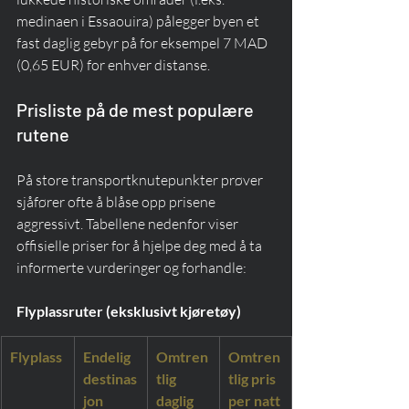
medinaen i Essaouira) pålegger byen et 
fast daglig gebyr på for eksempel 7 MAD 
(0,65 EUR) for enhver distanse.
Prisliste på de mest populære 
rutene
På store transportknutepunkter prøver 
sjåfører ofte å blåse opp prisene 
aggressivt. Tabellene nedenfor viser 
offisielle priser for å hjelpe deg med å ta 
informerte vurderinger og forhandle:
Flyplassruter (eksklusivt kjøretøy)
Flyplass
Endelig 
Omtren
Omtren
destinas
tlig 
tlig pris 
jon
daglig 
per natt