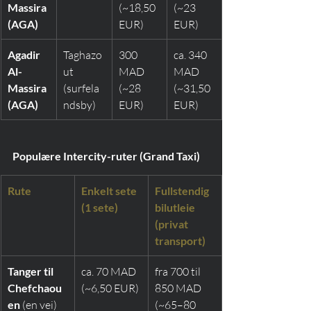
Massira 
(~18,50 
(~23 
(AGA)
EUR)
EUR)
Agadir 
Taghazo
300 
ca. 340 
Al-
ut 
MAD 
MAD 
Massira 
(surfela
(~28 
(~31,50 
(AGA)
ndsby)
EUR)
EUR)
Populære Intercity-ruter (Grand Taxi)
Rute
Enkelt sete 
Fullstendig 
(1 sete)
bilutleie 
(privat 
transport)
Tanger til 
ca. 70 MAD 
fra 700 til 
Chefchaou
(~6,50 EUR)
850 MAD 
en
 (en vei)
(~65–80 