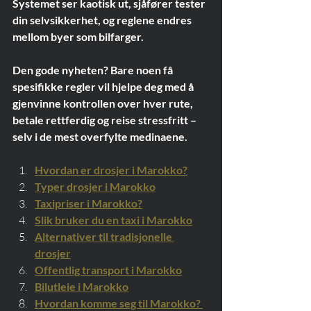
Systemet ser kaotisk ut, sjåfører tester 
din selvsikkerhet, og reglene endres 
mellom byer som bilfarger.
Den gode nyheten? Bare noen få 
spesifikke regler vil hjelpe deg med å 
gjenvinne kontrollen over hver rute, 
betale rettferdig og reise stressfritt – 
selv i de mest overfylte medinaene.
Hvordan er drosjer i Marokko?
Typer drosjer i Marokko
Taxipriser i Marokko?
Slik bruker du en taxi i Marokko
Alternativer til tradisjonelle 
drosjer
Offentlig transport i Marokko
Bilutleie i Marokko
Hvordan komme seg til Marokko? 