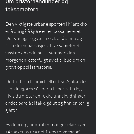
Om prisforhandlinger og 
taksametere
Den viktigste urbane sporten i Marokko 
er å unngå å kjøre etter taksameteret. 
Det vanligste gatetrikset er å smile og 
fortelle en passasjer at taksameteret 
visstnok hadde brutt sammen den 
morgenen, etterfulgt av et tilbud om en 
grovt oppblåst flatpris.
Derfor bør du umiddelbart si «Sjåfør, det 
skal du gjøre» så snart du har satt deg. 
Hvis du møter en rekke unnskyldninger, 
er det bare å si takk, gå ut og finn en ærlig 
sjåfør.
Av denne grunn kaller mange selve byen 
«Arnakech» (fra det franske 
*arnaque*
 , 