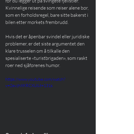
før du legger ut på svingete fjellstier. 
Kvinnelige reisende som reiser alene bør, 
som en forholdsregel, bare sitte bakerst i 
bilen etter mørkets frembrudd.
Hvis det er åpenbar svindel eller juridiske 
problemer, er det siste argumentet den 
klare trusselen om å tilkalle den 
spesialiserte «turistbrigaden», som raskt 
roer ned sjåførenes humør.
https://www.youtube.com/watch?
v=2evzhXKRCXU&t=131s