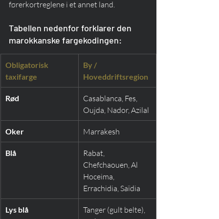
førerkortreglene i et annet land.
Tabellen nedenfor forklarer den 
marokkanske fargekodingen:
Obligatorisk 
By / 
taxifarge
Hoveddriftsregion
Rød
Casablanca, Fes, 
Oujda, Nador, Azilal
Oker
Marrakesh
Blå
Rabat, 
Chefchaouen, Al 
Hoceima, 
Errachidia, Saïdia
Lys blå
Tanger (gult belte), 