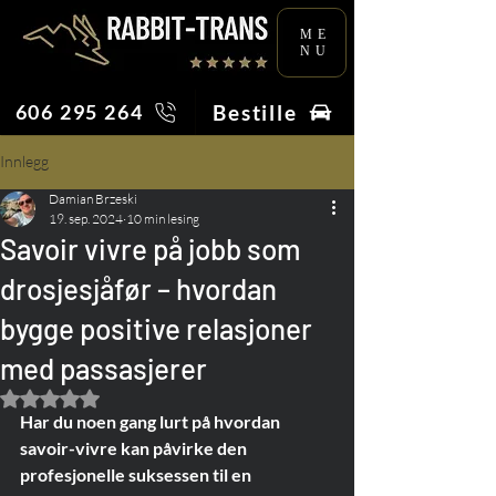
ME
NU
Bestille
606 295 264
Innlegg
Damian Brzeski
19. sep. 2024
10 min lesing
Savoir vivre på jobb som
drosjesjåfør – hvordan
bygge positive relasjoner
med passasjerer
Gitt NaN av 5 stjerner.
Har du noen gang lurt på hvordan 
savoir-vivre kan påvirke den 
profesjonelle suksessen til en 