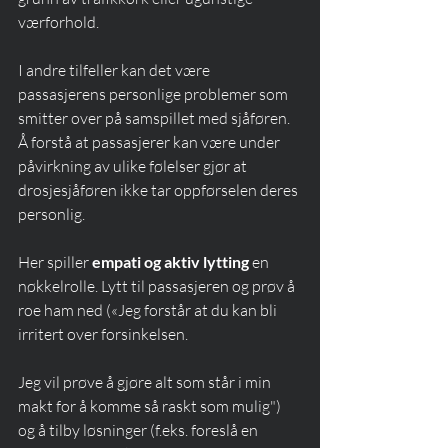
værforhold.
I andre tilfeller kan det være 
passasjerens personlige problemer som 
smitter over på samspillet med sjåføren. 
Å forstå at passasjerer kan være under 
påvirkning av ulike følelser gjør at 
drosjesjåføren ikke tar oppførselen deres 
personlig.
Her spiller 
empati og aktiv lytting
 en 
nøkkelrolle. Lytt til passasjeren og prøv å 
roe ham ned («Jeg forstår at du kan bli 
irritert over forsinkelsen.
Jeg vil prøve å gjøre alt som står i min 
makt for å komme så raskt som mulig") 
og å tilby løsninger (f.eks. foreslå en 