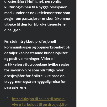
drosjesjåfør? Høflighet, personlig 
kultur og evnen til å bygge relasjoner 
med kunder er nøkkelelementene som 
avgjør om passasjerer ønsker å komme 
tilbake til deg for å bruke tjenestene 
dine igjen.
Førsteinntrykket, profesjonell 
kommunikasjon og oppmerksomhet på 
detaljer kan bestemme kundelojalitet 
og positive meninger. Videre i 
artikkelen vil du oppdage hvilke regler 
for savoir-vivre som bør følge hver 
drosjesjåfør for å sikre ikke bare en 
trygg, men også en hyggelig reise for 
passasjerene.
Introduksjon til rollen til savoir-
vivre i arbeidet til en drosjesjåfør