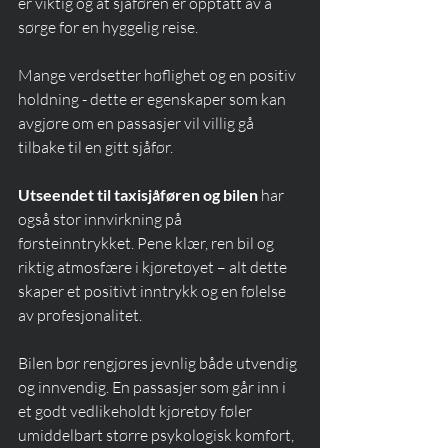
er viktig og at sjåføren er opptatt av å 
sørge for en hyggelig reise.
Mange verdsetter høflighet og en positiv 
holdning - dette er egenskaper som kan 
avgjøre om en passasjer vil villig gå 
tilbake til en gitt sjåfør.
Utseendet til taxisjåføren og bilen
 har 
også stor innvirkning på 
førsteinntrykket. Pene klær, ren bil og 
riktig atmosfære i kjøretøyet – alt dette 
skaper et positivt inntrykk og en følelse 
av profesjonalitet.
Bilen bør rengjøres jevnlig både utvendig 
og innvendig. En passasjer som går inn i 
et godt vedlikeholdt kjøretøy føler 
umiddelbart større psykologisk komfort, 