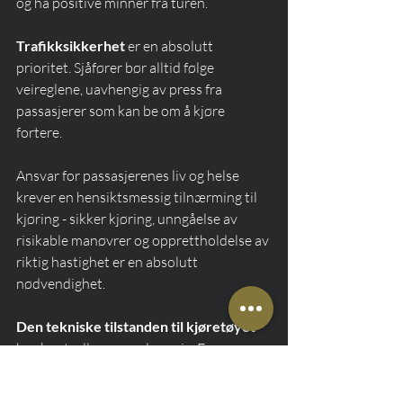
og ha positive minner fra turen.
Trafikksikkerhet
 er en absolutt 
prioritet. Sjåfører bør alltid følge 
veireglene, uavhengig av press fra 
passasjerer som kan be om å kjøre 
fortere.
Ansvar for passasjerenes liv og helse 
krever en hensiktsmessig tilnærming til 
kjøring - sikker kjøring, unngåelse av 
risikable manøvrer og opprettholdelse av 
riktig hastighet er en absolutt 
nødvendighet.
Den tekniske tilstanden til kjøretøyet
bør kontrolleres regelmessig. En 
passasjer som ser at taxien er i god stand 
føler seg tryggere. Regelmessige tekniske 