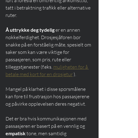
lurt å foreslå en omtrentlig ankomsttid, 
tatt i betraktning trafikk eller alternative 
ruter.
Å uttrykke deg tydelig
 er en annen 
nøkkelferdighet. Drosjesjåføren bør 
snakke på en forståelig måte, spesielt om 
saker som kan være viktige for 
passasjeren, som pris, rute eller 
tilleggstjenester (f.eks. 
muligheten for å 
betale med kort for en drosjetur
 ).
Mangel på klarhet i disse spørsmålene 
kan føre til frustrasjon hos passasjerene 
og påvirke opplevelsen deres negativt.
Det er bra hvis kommunikasjonen med 
passasjeren er basert på en vennlig og 
empatisk
 tone, men samtidig 