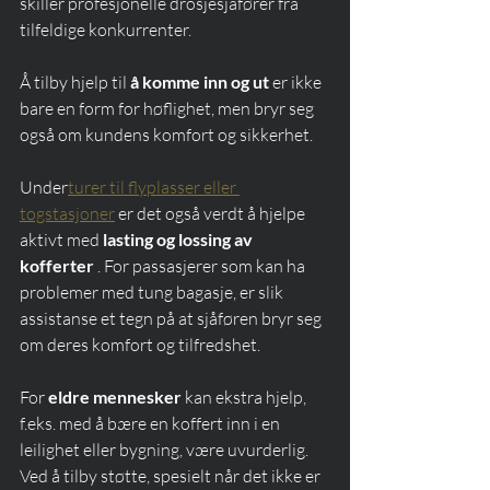
skiller profesjonelle drosjesjåfører fra 
tilfeldige konkurrenter.
Å tilby hjelp til 
å komme inn og ut
 er ikke 
bare en form for høflighet, men bryr seg 
også om kundens komfort og sikkerhet.
Under
turer til flyplasser eller 
togstasjoner
 er det også verdt å hjelpe 
aktivt med 
lasting og lossing av 
kofferter
 . For passasjerer som kan ha 
problemer med tung bagasje, er slik 
assistanse et tegn på at sjåføren bryr seg 
om deres komfort og tilfredshet.
For 
eldre mennesker
 kan ekstra hjelp, 
f.eks. med å bære en koffert inn i en 
leilighet eller bygning, være uvurderlig. 
Ved å tilby støtte, spesielt når det ikke er 