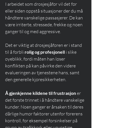
I arbeidet som drosjesjåfør vil det før 
eller siden oppstå situasjoner der du må 
håndtere vanskelige passasjerer. De kan 
være irriterte, stressede, frekke og noen 
ganger til og med aggressive.
Det er viktig at drosjesjåføren er i stand 
til å forbli 
rolig og profesjonell
 i slike 
øyeblikk, fordi måten han løser 
konflikten på kan påvirke den videre 
evalueringen av tjenestene hans, samt 
den generelle kjøresikkerheten.
Å gjenkjenne kildene til frustrasjon
 er 
det første trinnet i å håndtere vanskelige 
kunder. Noen ganger er årsaken til deres 
dårlige humør faktorer utenfor førerens 
kontroll, for eksempel forsinkelser på 
grunn av trafikkork eller ugunstige 