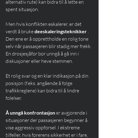
alternativ rute) kan bidra til å lette en 
spent situasjon.
Men hvis konflikten eskalerer, er det 
verdt å bruke 
deeskaleringsteknikker
 . 
Den ene er å opprettholde en rolig tone 
selv når passasjeren blir stadig mer frekk. 
En drosjesjåfør bør unngå å gå inn i 
diskusjoner eller heve stemmen.
Et rolig svar og en klar indikasjon på din 
posisjon (f.eks. angående å følge 
trafikkreglene) kan bidra til å lindre 
følelser.
Å unngå konfrontasjon
 er avgjørende i 
situasjoner der passasjeren begynner å 
vise aggressiv oppførsel. I ekstreme 
tilfeller, hvis førerens sikkerhet er i fare, 