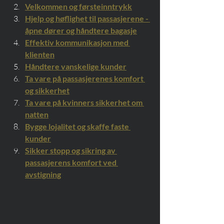
Velkommen og førsteinntrykk
Hjelp og høflighet til passasjerene - 
åpne dører og håndtere bagasje
Effektiv kommunikasjon med 
klienten
Håndtere vanskelige kunder
Ta vare på passasjerenes komfort 
og sikkerhet
Ta vare på kvinners sikkerhet om 
natten
Bygge lojalitet og skaffe faste 
kunder
Sikker stopp og sikring av 
passasjerens komfort ved 
avstigning