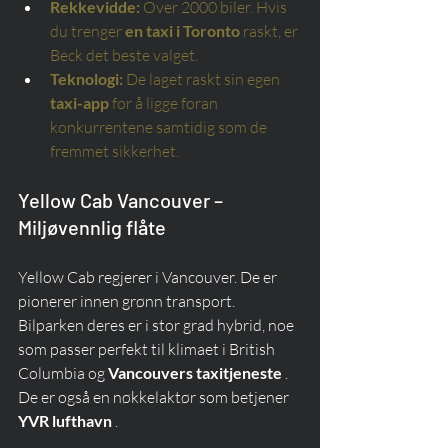
Rekkevidde:
Over 2000 biler. Hvis 
du trenger
en taxi i Toronto
raskt, er 
Beck det beste valget.
Teknologi:
De laget raskt sin egen
taxi-app
for å ligge foran 
konkurrentene samtidig som de 
fremmet sikkerhet.
Yellow Cab Vancouver – 
Miljøvennlig flåte
Yellow Cab regjerer i Vancouver. De er 
pionerer innen grønn transport. 
Bilparken deres er i stor grad hybrid, noe 
som passer perfekt til klimaet i British 
Columbia og 
Vancouvers taxitjeneste
 . 
De er også en nøkkelaktør som betjener 
YVR lufthavn
 .