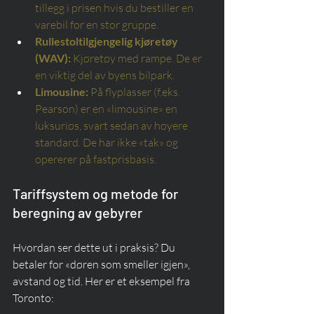
tillegg i prisen hvis du bestiller en 
varebil for en stor gruppe.
Rullestoltilgjengelig kjøretøy 
(WAV):
Kjøretøy med rampe. De er 
en viktig del av byens bilpark.
Limousine:
På flyplasser (f.eks. 
Pearson) er en «limousine» en 
luksuriøs, svart sedan av høyere 
standard. De har ikke «tak» og 
opererer på fastprisbasis.
Tariffsystem og metode for 
beregning av gebyrer
Hvordan ser dette ut i praksis? Du 
betaler for «døren som smeller igjen», 
avstand og tid. Her er et eksempel fra 
Toronto: