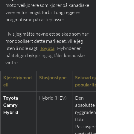
motorveikjørere som kjører på kanadiske 
veier er for lengst forbi. I dag regjerer 
pragmatisme på rasteplasser.
Hvis jeg måtte nevne ett selskap som har 
monopolisert dette markedet, ville jeg 
uten å nøle sagt: 
Toyota
 . Hybrider er 
pålitelige i bykjøring og tåler kanadiske 
vintre.
Kjøretøymod
Stasjonstype
Søknad og 
ell
popularitet
Toyota 
Hybrid (HEV)
Den 
Camry 
absolutte 
Hybrid
ryggraden i 
flåter. 
Passasjerene 
verdsetter 