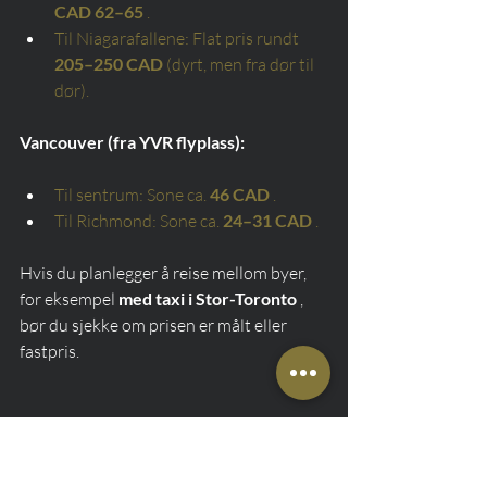
CAD 62–65
.
Til Niagarafallene: Flat pris rundt
205–250 CAD
(dyrt, men fra dør til 
dør).
Vancouver (fra YVR flyplass):
Til sentrum: Sone ca.
46 CAD
.
Til Richmond: Sone ca.
24–31 CAD
.
Hvis du planlegger å reise mellom byer, 
for eksempel 
med taxi i Stor-Toronto
 , 
bør du sjekke om prisen er målt eller 
fastpris.