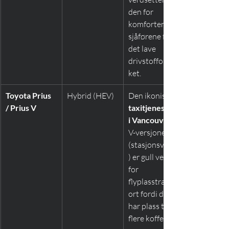
den for 
komforten og 
sjåførene for 
det lave 
drivstofforbru
ket.
Toyota Prius 
Hybrid (HEV)
Den ikoniske 
/ Prius V
taxitjenesten 
i Vancouver
V-versjonen 
(stasjonsvogn
) er gull verdt 
for 
flyplasstransp
ort fordi den 
har plass til 
flere kofferter.