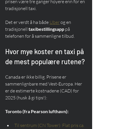
prisen være tre ganger høyere enn for en 
tradisjonell taxi.
Det er verdt å ha både 
Uber
 og en 
tradisjonell 
taxibestillingsapp
 på 
telefonen for å sammenligne tilbud.
Hvor mye koster en taxi på 
de mest populære rutene?
Canada er ikke billig. Prisene er 
sammenlignbare med Vest-Europa. Her 
er de estimerte kostnadene (CAD) for 
2025 (husk å gi tips!):
Toronto (fra Pearson lufthavn):
Til sentrum (CN Tower): Flat pris ca.