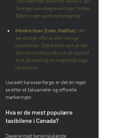
(inkludert den berømte Yellow Cab). 
Strenge lisensbegrensninger holder 
flåten svært sammenhengende.
Mindre byer (f.eks. Halifax):
Her 
ser drosjer ofte ut som vanlige 
personbiler. Det eneste som skiller 
dem fra sivile kjøretøy er et opplyst 
skilt på taket og en magnetisk logo 
på dørene.
Uansett karosserifarge, er det én regel: 
se etter et taksameter og offisielle 
markeringer.
Hva er de mest populære 
taxibilene i Canada?
Dagene med bensinslukende 