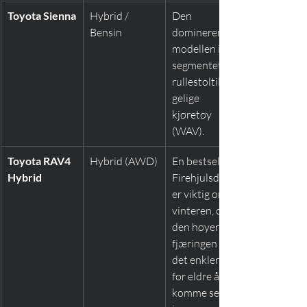
Toyota Sienna
Hybrid / 
Den 
Bensin
dominerende 
modellen i 
segmentet for 
rullestoltilgjen
gelige 
kjøretøy 
(WAV).
Toyota RAV4 
Hybrid (AWD)
En bestselger. 
Hybrid
Firehjulsdrift 
er viktig om 
vinteren, og 
den høyere 
fjæringen gjør 
det enklere 
for eldre å 
komme seg 