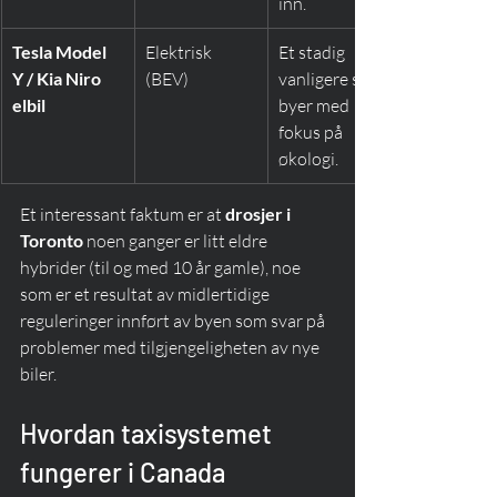
inn.
Tesla Model 
Elektrisk 
Et stadig 
Y / Kia Niro 
(BEV)
vanligere syn i 
elbil
byer med 
fokus på 
økologi.
Et interessant faktum er at 
drosjer i 
Toronto
 noen ganger er litt eldre 
hybrider (til og med 10 år gamle), noe 
som er et resultat av midlertidige 
reguleringer innført av byen som svar på 
problemer med tilgjengeligheten av nye 
biler.
Hvordan taxisystemet 
fungerer i Canada