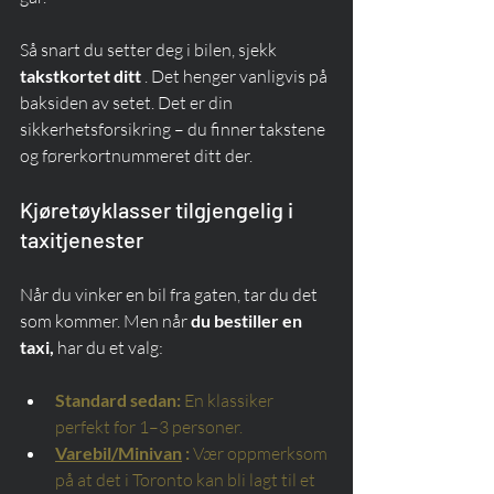
Så snart du setter deg i bilen, sjekk 
takstkortet ditt
 . Det henger vanligvis på 
baksiden av setet. Det er din 
sikkerhetsforsikring – du finner takstene 
og førerkortnummeret ditt der.
Kjøretøyklasser tilgjengelig i 
taxitjenester
Når du vinker en bil fra gaten, tar du det 
som kommer. Men når 
du bestiller en 
taxi,
 har du et valg:
Standard sedan:
En klassiker 
perfekt for 1–3 personer.
Varebil/Minivan
:
Vær oppmerksom 
på at det i Toronto kan bli lagt til et 