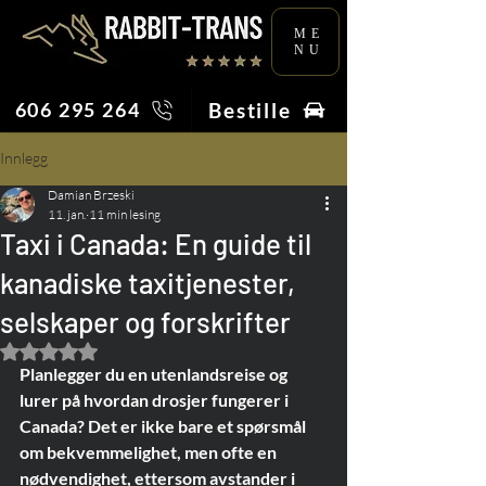
ME
NU
Bestille
606 295 264
Innlegg
Damian Brzeski
11. jan.
11 min lesing
Taxi i Canada: En guide til
kanadiske taxitjenester,
selskaper og forskrifter
Gitt NaN av 5 stjerner.
Planlegger du en utenlandsreise og 
lurer på hvordan drosjer fungerer i 
Canada? Det er ikke bare et spørsmål 
om bekvemmelighet, men ofte en 
nødvendighet, ettersom avstander i 