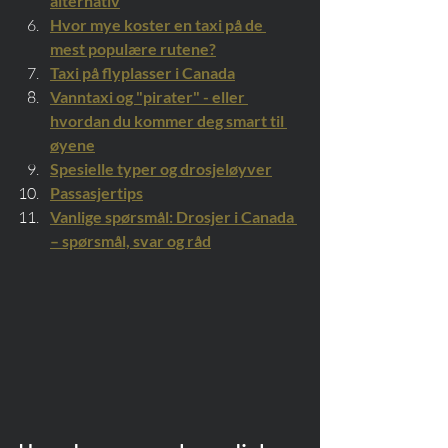
alternativ
Hvor mye koster en taxi på de 
mest populære rutene?
Taxi på flyplasser i Canada
Vanntaxi og "pirater" - eller 
hvordan du kommer deg smart til 
øyene
Spesielle typer og drosjeløyver
Passasjertips
Vanlige spørsmål: Drosjer i Canada 
– spørsmål, svar og råd