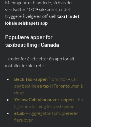
Meningene er blandede, så hvis du 
verdsetter 100 % sikkerhet, er det 
tryggere å velge en offisiell 
taxi fra det 
lokale selskapets app
 .
Populære apper for 
taxibestilling i Canada
I stedet for å lete etter én app for alt, 
installer lokale treff:
Beck Taxi-appen
(Toronto) – Lar 
deg bestille
en taxi i Toronto
uten å 
ringe.
Yellow Cab Vancouver-appen
– En 
lignende løsning for vestkysten.
eCab
– Aggregator som opererer i 
flere byer.