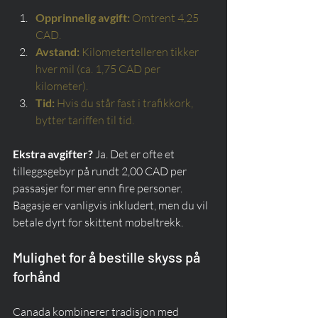
Opprinnelig avgift:
Omtrent 4,25 
CAD.
Avstand:
Kilometertelleren tikker 
hver mil (ca. 1,75 CAD per 
kilometer).
Tid:
Hvis du står fast i trafikkork, 
bytter tariffen til tid.
Ekstra avgifter?
 Ja. Det er ofte et 
tilleggsgebyr på rundt 2,00 CAD per 
passasjer for mer enn fire personer. 
Bagasje er vanligvis inkludert, men du vil 
betale dyrt for skittent møbeltrekk.
Mulighet for å bestille skyss på 
forhånd
Canada kombinerer tradisjon med 