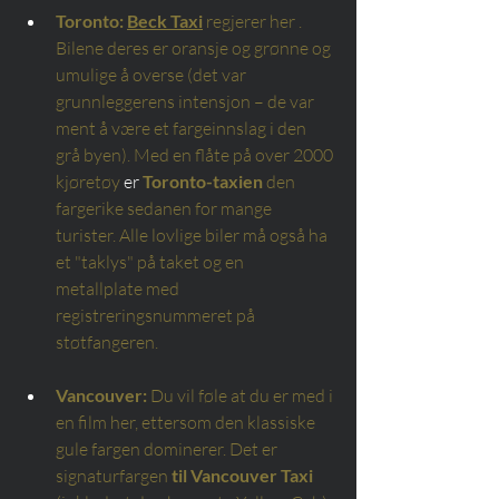
Toronto:
Beck Taxi
regjerer her
. 
Bilene deres er oransje og grønne og 
umulige å overse (det var 
grunnleggerens intensjon – de var 
ment å være et fargeinnslag i den 
grå byen). Med en flåte på over 2000 
kjøretøy
 er 
Toronto-taxien
den 
fargerike sedanen for mange 
turister. Alle lovlige biler må også ha 
et "taklys" på taket og en 
metallplate med 
registreringsnummeret på 
støtfangeren.
Vancouver:
Du vil føle at du er med i 
en film her, ettersom den klassiske 
gule fargen dominerer. Det er 
signaturfargen
til Vancouver Taxi