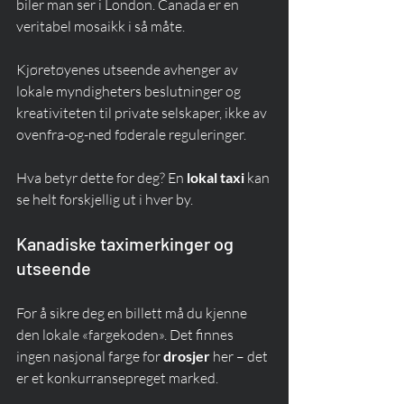
biler man ser i London. Canada er en 
veritabel mosaikk i så måte.
Kjøretøyenes utseende avhenger av 
lokale myndigheters beslutninger og 
kreativiteten til private selskaper, ikke av 
ovenfra-og-ned føderale reguleringer.
Hva betyr dette for deg? En 
lokal taxi
 kan 
se helt forskjellig ut i hver by.
Kanadiske taximerkinger og 
utseende
For å sikre deg en billett må du kjenne 
den lokale «fargekoden». Det finnes 
ingen nasjonal farge for 
drosjer
 her – det 
er et konkurransepreget marked.