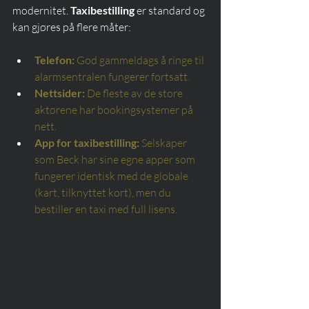
modernitet. 
Taxibestilling
 er standard og 
kan gjøres på flere måter:
Telefon:
God gammeldags å ringe til 
alarmsentralen fungerer fortsatt.
Nettsider:
De fleste av de store 
aktørene har bookingsystemer på 
nett.
App for taxibestilling:
Selskaper 
som Beck har sine egne apper som 
fungerer identisk med de globale 
(kart, tilknyttet kort), men du 
bestiller en taxi med full lisens.