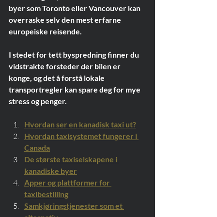
byer som Toronto eller Vancouver kan 
overraske selv den mest erfarne 
europeiske reisende.
I stedet for tett byspredning finner du 
vidstrakte forsteder der bilen er 
konge, og det å forstå lokale 
transportregler kan spare deg for mye 
stress og penger.
Hvordan ser en kanadisk taxi ut?
Hvordan taxisystemet fungerer i 
Canada
De største taxiselskapene i 
kanadiske byer
Apper og plattformer for 
taxibestilling
Samkjøringstjenester som et 