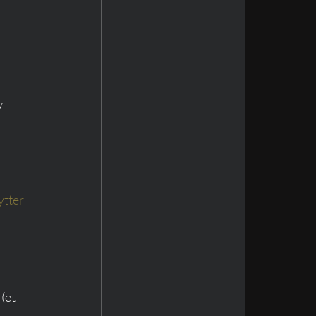
v 
ytter 
 (et 