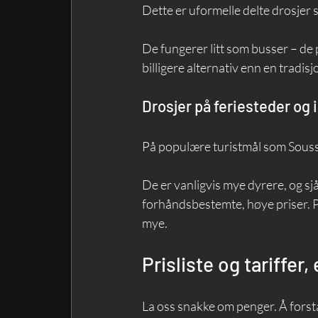
Dette er uformelle delte drosjer s
De fungerer litt som busser – de 
billigere alternativ enn en tradisjo
Drosjer på feriesteder og i
På populære turistmål som Souss
De er vanligvis mye dyrere, og sj
forhåndsbestemte, høye priser. Prø
mye.
Prisliste og tariffer
La oss snakke om penger. Å forst