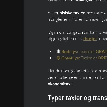
Alle 
tunisiske taxier
 med førerko
mangler, er sjåføren sannsynligvi
Og nå en liten gåte som kan forv
tilgjengeligheten av 
drosjer
 fung
🔴
Rødt lys:
Taxien er
GRAT
🟢
Grønt lys:
Taxien er
OPP
Har du noen gang sett en tom taxi 
vei for å hente en kunde som har 
økonomitaxi
 .
Typer taxier og tran