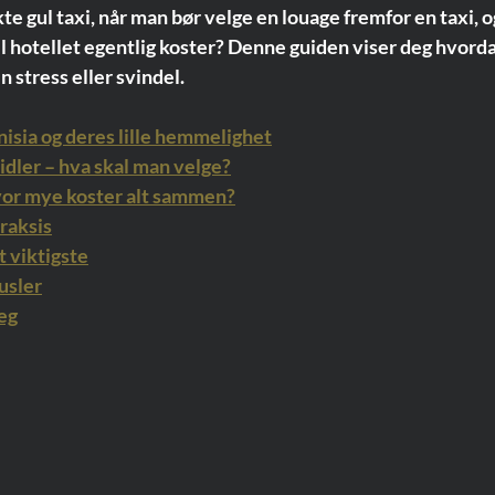
 gul taxi, når man bør velge en louage fremfor en taxi, o
il hotellet egentlig koster? Denne guiden viser deg hvorda
n stress eller svindel.
nisia og deres lille hemmelighet
idler – hva skal man velge?
r hvor mye koster alt sammen?
praksis
t viktigste
usler
seg