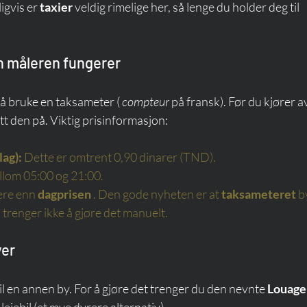
igvis er 
taxier
 veldig rimelige her, så lenge du holder deg til 
an måleren fungerer
å bruke en taksameter ( 
compteur
 på fransk). Før du kjører a
ått den på. Viktig prisinformasjon:
lag):
Dette er omtrent 0,90 dinarer (TND).
ellom 05:00 og 21:00.
ere enn
dagprisen
. Den gode nyheten er at
taksameteret
b
 trenger ikke å gjøre det manuelt.
yer
til en annen by. For å gjøre det trenger du den nevnte 
Louage