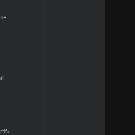
ene 
ne 
ctif». 