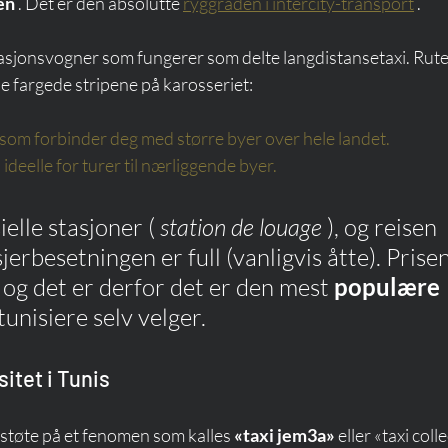
en
 . Det er den absolutte 
ryggraden i intercity-transport
 .
stasjonsvogner som fungerer som delte langdistansetaxi. Rut
de fargede stripene på karosseriet:
som forbinder deg med større byer over hele landet.
 ideelle for turer til nærliggende byer.
ielle stasjoner ( 
station de louage
 ), og reisen 
jerbesetningen er full (vanligvis åtte). Prise
 og det er derfor det er den mest 
populære 
tunisiere selv velger.
sitet i Tunis
 støte på et fenomen som kalles 
«taxi jem3a»
 eller «taxi colle