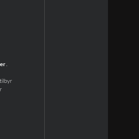
ier
 .
ilbyr 
r 