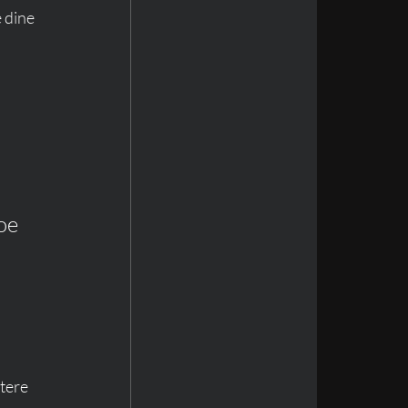
 dine 
oe 
ttere 