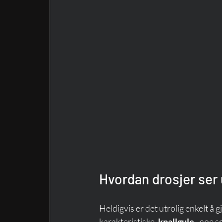
Hvordan drosjer ser 
Heldigvis er det utrolig enkelt å g
karakteristiske, 
knallgule
 , noe 