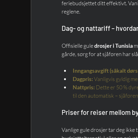
feriebudsjettet ditt effektivt. Vanl
reglene.
Dag- og nattariff – hvord
Offisielle gule 
drosjer i Tunisia
 m
gårde, sørg for at sjåføren har sl
Inngangsavgift (såkalt dørs
Dagpris:
Vanligvis gyldig m
Nattpris:
Dette er 50 % dyr
til den automatisk – sjåføren
Priser for reiser mellom b
Vanlige gule drosjer tar deg ikke 