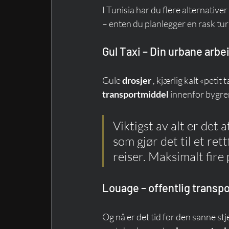
I Tunisia har du flere alternativ
– enten du planlegger en rask tur 
Gul Taxi – Din urbane arb
Gule 
drosjer
 , kjærlig kalt «petit
transportmiddel
 innenfor bygre
Viktigst av alt er det 
som gjør det til et ret
reiser. Maksimalt fir
Louage – offentlig transp
Og nå er det tid for den sanne stj