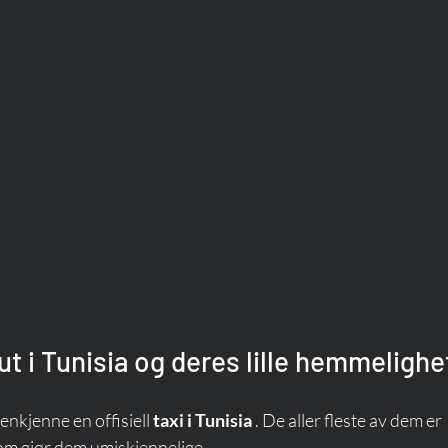
ut i Tunisia og deres lille hemmelighe
jenkjenne en offisiell 
taxi i Tunisia
 . De aller fleste av dem er 
som gjør dem umiskjennelige.