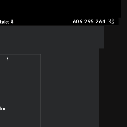
606 295 264
takt ⇓
for 