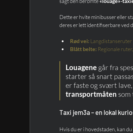
sagt den berømte 
«louage»-taxi
Dette er hvite minibusser eller 
deres er lett identifiserbare ved 
Rød vei:
Langdistanseruter 
Blått belte:
Regionale ruter,
Louagene
 går fra spes
starter så snart passas
er faste og svært lave,
transportmåten
 som 
Taxi jem3a – en lokal kurio
Hvis du er i hovedstaden, kan du