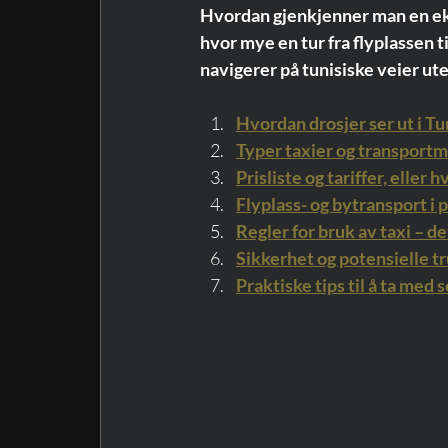
Hvordan gjenkjenner man en ekte
hvor mye en tur fra flyplassen t
navigerer på tunisiske veier ute
Hvordan drosjer ser ut i Tu
Typer taxier og transportm
Prisliste og tariffer, elle
Flyplass- og bytransport i 
Regler for bruk av taxi – de
Sikkerhet og potensielle tr
Praktiske tips til å ta med 