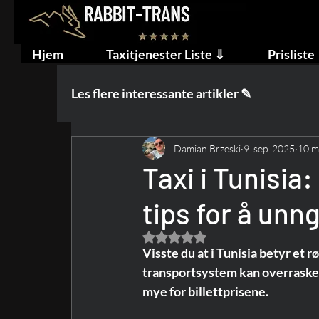
Hjem
Taxitjenester Liste ⇓
Prisliste
Les flere interessante artikler ✎
Damian Brzeski
9. sep. 2025
10 mi
Taxi i Tunisia:
tips for å unngå
Gitt NaN av 5 stjerner.
Visste du at i Tunisia betyr et rø
transportsystem kan overraske ma
mye for billettprisene.