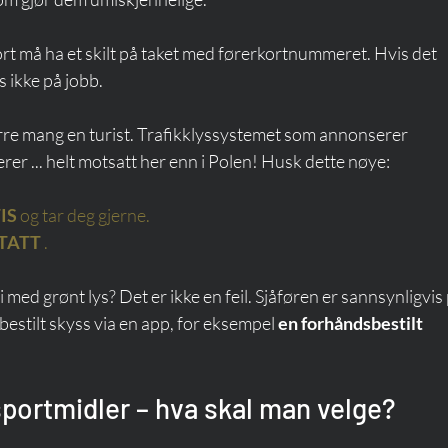
rt må ha et skilt på taket med førerkortnummeret. Hvis det 
s ikke på jobb.
irre mang en turist. Trafikklyssystemet som annonserer 
erer ... helt motsatt her enn i Polen! Husk dette nøye:
IS
og tar deg gjerne.
TATT
.
med grønt lys? Det er ikke en feil. Sjåføren er sannsynligvis 
bestilt skyss via en app, for eksempel 
en forhåndsbestilt 
sportmidler – hva skal man velge?