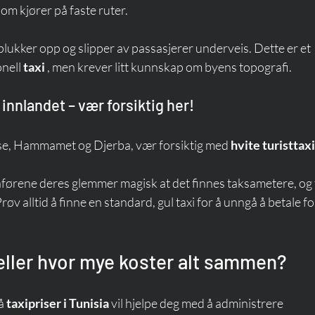
om kjører på faste ruter.
plukker opp og slipper av passasjerer underveis. Dette er et 
nell 
taxi
 , men krever litt kunnskap om byens topografi.
 innlandet – vær forsiktig her!
e, Hammamet og Djerba, vær forsiktig med 
hvite turisttax
åførene deres glemmer magisk at det finnes taksametere, og t
v alltid å finne en standard, gul taxi for å unngå å betale fo
, eller hvor mye koster alt sammen?
å 
taxipriser i Tunisia
 vil hjelpe deg med å administrere 