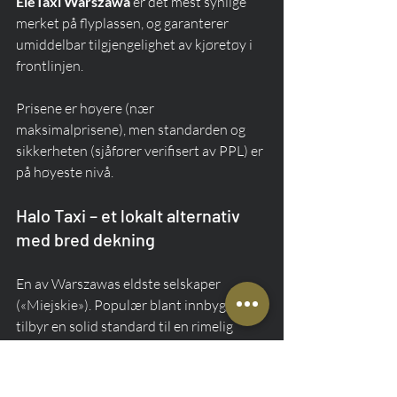
EleTaxi Warszawa
 er det mest synlige 
merket på flyplassen, og garanterer 
umiddelbar tilgjengelighet av kjøretøy i 
frontlinjen.
Prisene er høyere (nær 
maksimalprisene), men standarden og 
sikkerheten (sjåfører verifisert av PPL) er 
på høyeste nivå.
Halo Taxi – et lokalt alternativ 
med bred dekning
En av Warszawas eldste selskaper 
(«Miejskie»). Populær blant innbyggerne, 
tilbyr en solid standard til en rimelig 
markedspris (ca. 3,80 PLN/km i tariff 1).