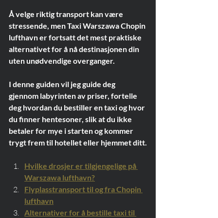
Å velge riktig transport kan være 
stressende, men Taxi Warszawa Chopin 
lufthavn er fortsatt det mest praktiske 
alternativet for å nå destinasjonen din 
uten unødvendige overganger.
I denne guiden vil jeg guide deg 
gjennom labyrinten av priser, fortelle 
deg hvordan du bestiller en taxi og hvor 
du finner hentesoner, slik at du ikke 
betaler for mye i starten og kommer 
trygt frem til hotellet eller hjemmet ditt.
Hvilke drosjer er tilgjengelige på 
Warszawa lufthavn?
Flyplasstransport til og fra Chopin 
lufthavn
Alternativer for å bestille taxi til 