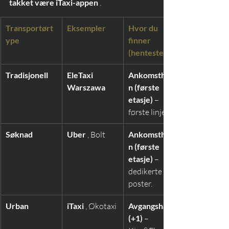
takket være iTaxi-appen
 .
Transportørt
Eksempler
Hvor du 
ype
finner 
(hentested)
Tradisjonell
EleTaxi 
Ankomsthalle
Warszawa
n (første 
etasje)
 – 
første linje.
Søknad
Uber
 , Bolt
Ankomsthalle
n (første 
etasje)
 – 
dedikerte 
poster.
Urban
iTaxi
 , Økotaxi
Avgangshall 
(+1)
 – 