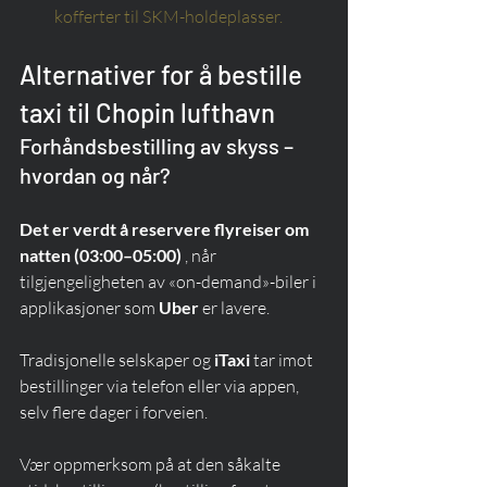
kofferter til SKM-holdeplasser.
Alternativer for å bestille 
taxi til Chopin lufthavn
Forhåndsbestilling av skyss – 
hvordan og når?
Det er verdt å reservere flyreiser om 
natten (03:00–05:00)
 , når 
tilgjengeligheten av «on-demand»-biler i 
applikasjoner som 
Uber
 er lavere.
Tradisjonelle selskaper og 
iTaxi
 tar imot 
bestillinger via telefon eller via appen, 
selv flere dager i forveien.
Vær oppmerksom på at den såkalte 