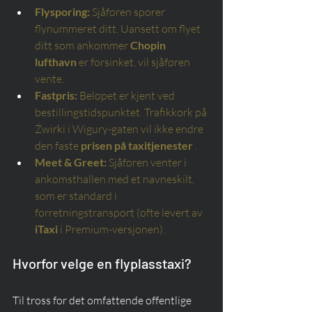
Flysporing:
Sjåføren sporer 
flynummeret ditt. Uansett om flyet 
ditt som ankommer
Chopin 
lufthavn
er forsinket, vil sjåføren 
vente.
Fastpris:
Beløpet er kjent ved 
bestillingstidspunktet. Trafikkork på 
Żwirki i Wigury-gaten vil ikke endre 
den faste
prisen på taxitjenester
.
Meet & Greet:
Sjåføren venter i 
ankomsthallen med et navneskilt, 
som er standard i 
forretningstransport (ofte levert av
iTaxi
i Premium-versjonen).
Hvorfor velge en flyplasstaxi?
Til tross for det omfattende offentlige 