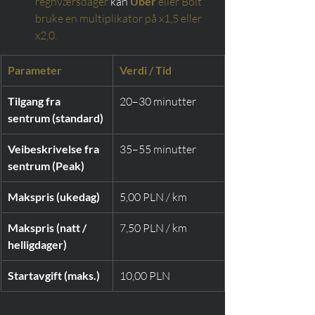
regnværsdager
 kan 
Uber
eller Bolt 
bruke en multiplikator på x1,5 eller 
x2,0.
Parameter
Verdi / Tid
Tilgang fra 
20–30 minutter
sentrum (standard)
Veibeskrivelse fra 
35–55 minutter
sentrum (Peak)
Makspris (ukedag)
5,00 PLN / km
Makspris (natt / 
7,50 PLN / km
helligdager)
Startavgift (maks.)
10,00 PLN