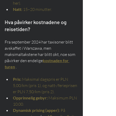
her).
Natt:
15–20 minutter.
Hva påvirker kostnadene og 
reisetiden?
Fra september 2024 har taxisoner blitt 
avskaffet i Warszawa, men 
maksimaltakstene har blitt økt, noe som 
påvirker den endelige
kostnaden for 
turen
 .
Pris:
Maksimal dagspris er PLN 
5,00/km (pris 1), og natt-/ferieprisen 
er PLN 7,50/km (pris 2).
Opprinnelig gebyr:
Maksimum PLN 
10,00.
Dynamisk prising (apper):
På 