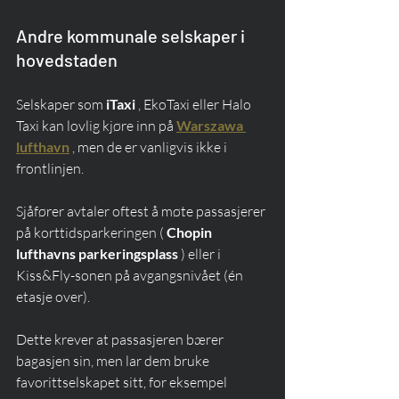
Andre kommunale selskaper i 
hovedstaden
Selskaper som 
iTaxi
 , EkoTaxi eller Halo 
Taxi kan lovlig kjøre inn på 
Warszawa 
lufthavn
 , men de er vanligvis ikke i 
frontlinjen.
Sjåfører avtaler oftest å møte passasjerer 
på korttidsparkeringen ( 
Chopin 
lufthavns parkeringsplass
 ) eller i 
Kiss&Fly-sonen på avgangsnivået (én 
etasje over).
Dette krever at passasjeren bærer 
bagasjen sin, men lar dem bruke 
favorittselskapet sitt, for eksempel 