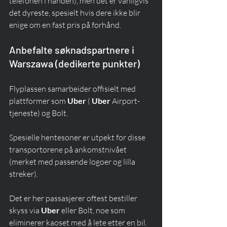
telefonen i hånden), men det er vanligvis 
det dyreste, spesielt hvis dere ikke blir 
enige om en fast pris på forhånd.
Anbefalte søknadspartnere i 
Warszawa (dedikerte punkter)
Flyplassen samarbeider offisielt med 
plattformer som 
Uber
 ( 
Uber
 Airport-
tjeneste) og Bolt.
Spesielle hentesoner er utpekt for disse 
transportørene på ankomstnivået 
(merket med passende logoer og lilla 
streker).
Det er her passasjerer oftest bestiller 
skyss via 
Uber
 eller Bolt, noe som 
eliminerer kaoset med å lete etter en bil.