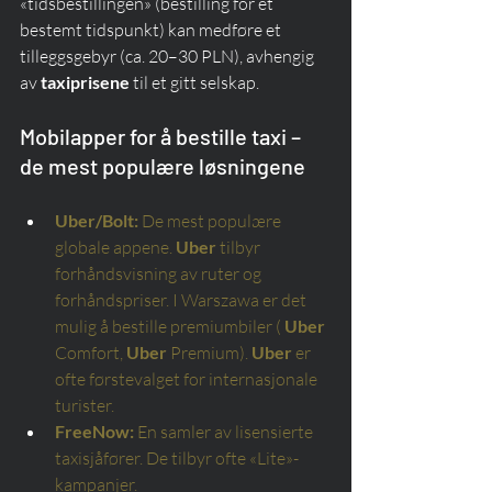
«tidsbestillingen» (bestilling for et 
bestemt tidspunkt) kan medføre et 
tilleggsgebyr (ca. 20–30 PLN), avhengig 
av 
taxiprisene
 til et gitt selskap.
Mobilapper for å bestille taxi – 
de mest populære løsningene
Uber/Bolt:
De mest populære 
globale appene.
Uber
tilbyr 
forhåndsvisning av ruter og 
forhåndspriser. I Warszawa er det 
mulig å bestille premiumbiler (
Uber
Comfort,
Uber
Premium).
Uber
er 
ofte førstevalget for internasjonale 
turister.
FreeNow:
En samler av lisensierte 
taxisjåfører. De tilbyr ofte «Lite»-
kampanjer.