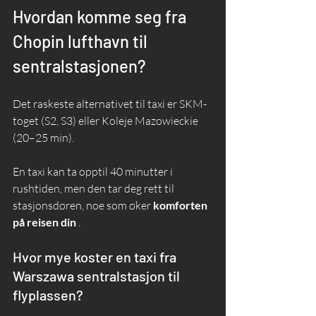
Hvordan komme seg fra 
Chopin lufthavn til 
sentralstasjonen?
Det raskeste alternativet til taxi er SKM-
toget (S2, S3) eller Koleje Mazowieckie 
(20–25 min).
En taxi kan ta opptil 40 minutter i 
rushtiden, men den tar deg rett til 
stasjonsdøren, noe som øker 
komforten 
på reisen din
 .
Hvor mye koster en taxi fra 
Warszawa sentralstasjon til 
flyplassen?