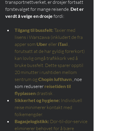
transportnettverket, er drosjer fortsatt 
førstevalget for mange reisende. 
Det er 
verdt å velge en drosje
 fordi:
Tilgang til bussfelt:
Taxier med 
lisens i Warszawa (inkludert de fra 
apper som
Uber
eller
iTaxi
, 
forutsatt at de har gyldig førerkort) 
kan lovlig omgå trafikkork ved å 
bruke bussfelt. Dette sparer opptil 
20 minutter i rushtiden mellom 
sentrum og
Chopin lufthavn
 , noe 
som reduserer 
reisetiden til 
flyplassen
drastisk
.
Sikkerhet og hygiene:
Individuell 
reise minimerer kontakt med 
folkemengder.
Bagasjelogistikk:
Dør-til-dør-service 
eliminerer behovet for å bære 