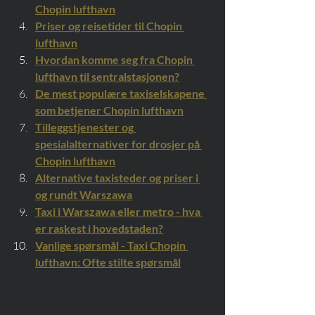
Chopin lufthavn
Priser og reisetider til Chopin 
lufthavn
Hvordan komme seg fra Chopin 
lufthavn til sentralstasjonen?
De mest populære taxiselskapene 
som betjener Chopin lufthavn
Tilleggstjenester og 
spesialalternativer for drosjer på 
Chopin lufthavn
Alternative taxisteder og priser i 
og rundt Warszawa
Taxi i Warszawa eller metro - hva 
er raskest i hovedstaden?
Vanlige spørsmål - Taxi Chopin 
lufthavn: Ofte stilte spørsmål