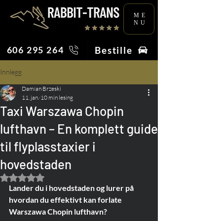
ME
NU
Bestille
606 295 264
Innlegg
Damian Brzeski
11. jan.
10 min lesing
Taxi Warszawa Chopin
lufthavn – En komplett guide
til flyplasstaxier i
hovedstaden
Gitt NaN av 5 stjerner.
Lander du i hovedstaden og lurer på 
hvordan du effektivt kan forlate 
Warszawa Chopin lufthavn?