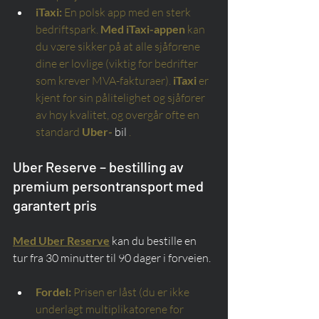
iTaxi:
En polsk app med en sterk 
bedriftspark.
Med iTaxi-appen
kan 
du være sikker på at alle sjåførene 
dine er lovlige (viktig for bedrifter 
som krever MVA-fakturaer).
iTaxi
er 
kjent for sin pålitelighet og sjåfører 
av høy kvalitet, og overgår ofte en 
standard
Uber-
 bil 
.
Uber Reserve – bestilling av 
premium persontransport med 
garantert pris
Med Uber Reserve
 kan du bestille en 
tur fra 30 minutter til 90 dager i forveien.
Fordel:
Prisen er låst (du er ikke 
underlagt multiplikatorene for 