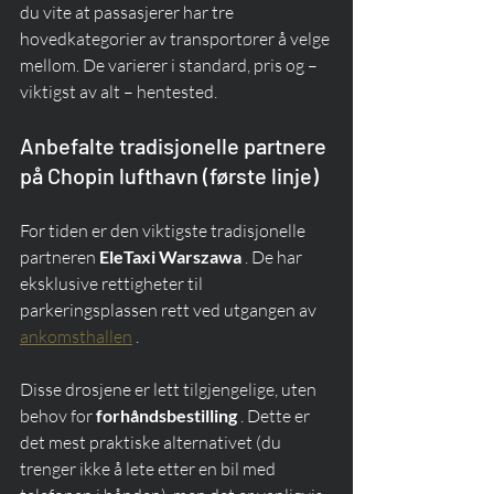
du vite at passasjerer har tre 
hovedkategorier av transportører å velge 
mellom. De varierer i standard, pris og – 
viktigst av alt – hentested.
Anbefalte tradisjonelle partnere 
på Chopin lufthavn (første linje)
For tiden er den viktigste tradisjonelle 
partneren 
EleTaxi Warszawa
 . De har 
eksklusive rettigheter til 
parkeringsplassen rett ved utgangen av 
ankomsthallen
 .
Disse drosjene er lett tilgjengelige, uten 
behov for 
forhåndsbestilling
 . Dette er 
det mest praktiske alternativet (du 
trenger ikke å lete etter en bil med 