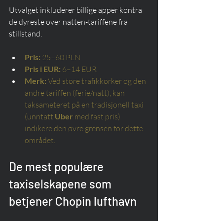
Utvalget inkluderer billige apper kontra 
de dyreste over natten-tariffene fra 
stillstand.
Pris:
25–60 PLN
Pris i EUR:
6–14 EUR
Merk:
Ved store trafikkorker og den 
andre tariffen (ferie/natt), kan 
taksameteret på en tradisjonell taxi 
(unntatt
Uber
med fast pris) 
indikere den øvre grensen for dette 
området.
De mest populære 
taxiselskapene som 
betjener Chopin lufthavn