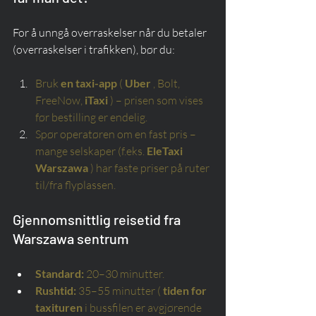
For å unngå overraskelser når du betaler 
(overraskelser i trafikken), bør du:
Bruk
en taxi-app
(
Uber
, Bolt, 
FreeNow,
iTaxi
) – prisen som vises 
før bestilling er endelig.
Spør operatøren om en fast pris – 
mange selskaper (f.eks.
EleTaxi 
Warszawa
) har faste priser på ruter 
til/fra flyplassen.
Gjennomsnittlig reisetid fra 
Warszawa sentrum
Standard:
20–30 minutter.
Rushtid:
35–55 minutter (
tiden for 
taxituren
i bussfilen er avgjørende 