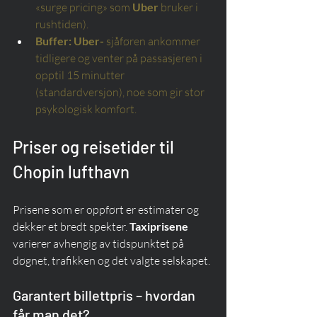
«surge pricing» som
Uber
bruker i 
rushtiden).
Buffer:
Uber-
sjåføren
ankommer 
tidligere og venter på passasjeren i 
opptil 15 minutter 
(standardversjon), noe som gir stor 
psykologisk komfort.
Priser og reisetider til 
Chopin lufthavn
Prisene som er oppført er estimater og 
dekker et bredt spekter. 
Taxiprisene
varierer avhengig av tidspunktet på 
døgnet, trafikken og det valgte selskapet.
Garantert billettpris – hvordan 
får man det?