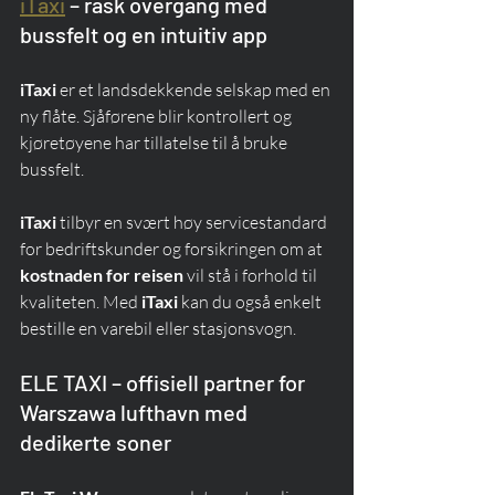
iTaxi
 – rask overgang med 
bussfelt og en intuitiv app
iTaxi
 er et landsdekkende selskap med en 
ny flåte. Sjåførene blir kontrollert og 
kjøretøyene har tillatelse til å bruke 
bussfelt.
iTaxi
 tilbyr en svært høy servicestandard 
for bedriftskunder og forsikringen om at 
kostnaden for reisen
 vil stå i forhold til 
kvaliteten. Med 
iTaxi
 kan du også enkelt 
bestille en varebil eller stasjonsvogn.
ELE TAXI – offisiell partner for 
Warszawa lufthavn med 
dedikerte soner