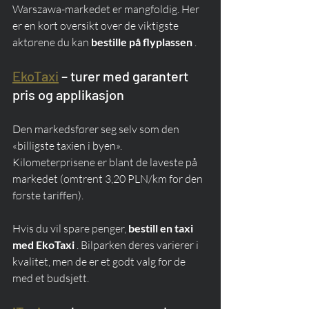
Warszawa-markedet er mangfoldig. Her 
er en kort oversikt over de viktigste 
aktørene du kan 
bestille på flyplassen
 .
EkoTaxi
 – turer med garantert 
pris og applikasjon
Den markedsfører seg selv som den 
«billigste taxien i byen». 
Kilometerprisene er blant de laveste på 
markedet (omtrent 3,20 PLN/km for den 
første tariffen).
Hvis du vil spare penger, 
bestill en taxi 
med EkoTaxi
 . Bilparken deres varierer i 
kvalitet, men de er et godt valg for de 
med et budsjett.