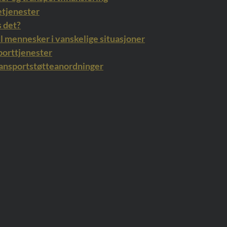
etjenester
s det?
til mennesker i vanskelige situasjoner
porttjenester
ransportstøtteanordninger