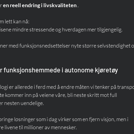
r 
en reell endring i livskvaliteten
 .
m lett kan nå:
reisene mindre stressende og hverdagen mer tilgjengelig.
oner med funksjonsnedsettelser nyte større selvstendighet o
for funksjonshemmede i autonome kjøretøy
gi er allerede i ferd med å endre måten vi tenker på transpo
te kommer inn på veiene våre, bli neste skritt mot full 
er nesten uendelige.
ringe løsninger som i dag virker som en fjern visjon, men i 
e livene til millioner av mennesker.