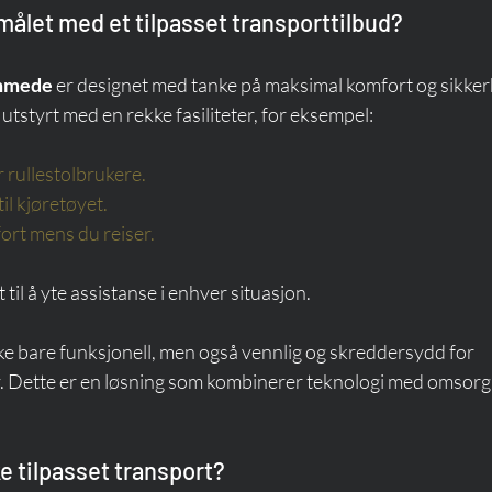
målet med et tilpasset transporttilbud?
emmede
 er designet med tanke på maksimal komfort og sikker
utstyrt med en rekke fasiliteter, for eksempel:
or rullestolbrukere.
til kjøretøyet.
ort mens du reiser.
t til å yte assistanse i enhver situasjon.
ke bare funksjonell, men også vennlig og skreddersydd for 
. Dette er en løsning som kombinerer teknologi med omsorg 
ke tilpasset transport?