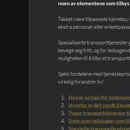
noen av elementene som tilbys 
Takket være tilpassede kjøretøy, s
ekstra personer eller enkeltpassas
Spesialiserte transporttjenester
bevege seg fritt, og for ledsage
muligheten til å tilby et transport
Sjekk fordelene med tjenesteprisli
virkelig forandrer liv!
Hva er en taxi for funksj
Hvorfor er det verdt å bruk
Typer transporttjenester
Liste over selskaper som t
Spesielle transportkostnad