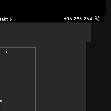
606 295 264
takt ⇓
n 
 