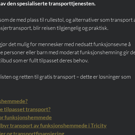
av den spesialiserte transporttjenesten.
om de med plass til rullestol, og alternativer som transport 
jertransport, blir reisen tilgjengelig og praktisk.
 gjør det mulig for mennesker med nedsatt funksjonsevne å 
nde personer eller barn med moderat funksjonshemning gir de
tilbud som er fullt tilpasset deres behov.
sten og retten til gratis transport – dette er løsninger som 
onshemmede?
e tilpasset transport?
 for funksjonshemmede
ilbyr transport av funksjonshemmede i Tricity
er og transportfinansiering