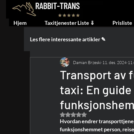
Hjem
Taxitjenester Liste ⇓
Prisliste
Les flere interessante artikler ✎
Damian Brzeski
11. des. 2024
11 
Transport av
taxi: En guide 
funksjonshe
Gitt NaN av 5 stjerner.
Hvordan endrer transporttjene
funksjonshemmet person, reisek