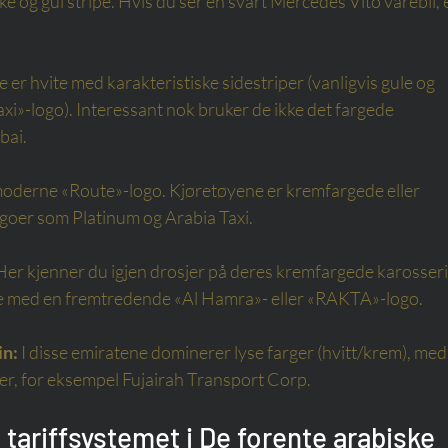
ke og gul stripe. Hvis du ser en svart Mercedes Vito varebil, e
 er hvite med karakteristiske sidestriper (vanligvis gule og 
xi»-logo). Interessant nok bruker de ikke det fargede 
bai.
moderne «Route»-logo. Kjøretøyene er kremfargede eller 
goer som Platinum og Arabia Taxi.
Her kjenner du igjen drosjer på deres kremfargede karosser
fte med en fremtredende «Al Hamra»- eller «RAKTA»-logo.
in:
I disse emiratene dominerer lyse farger (hvitt/krem), med
per, for eksempel Fujairah Transport Corp.
 tariffsystemet i De forente arabiske 