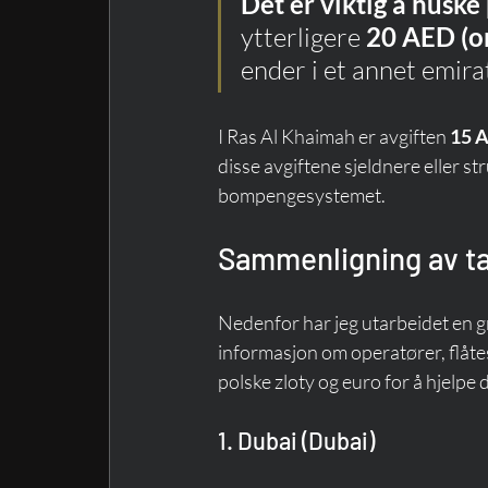
Det er viktig å husk
ytterligere 
20 AED (o
ender i et annet emira
I Ras Al Khaimah er avgiften 
15 A
disse avgiftene sjeldnere eller s
bompengesystemet.
Sammenligning av tax
Nedenfor har jeg utarbeidet en g
informasjon om operatører, flåtesp
polske zloty og euro for å hjelpe 
1. Dubai (Dubai)