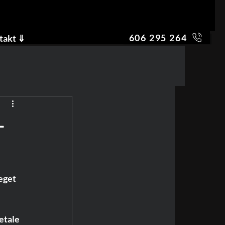
606 295 264
takt ⇓
-
eget 
etale 