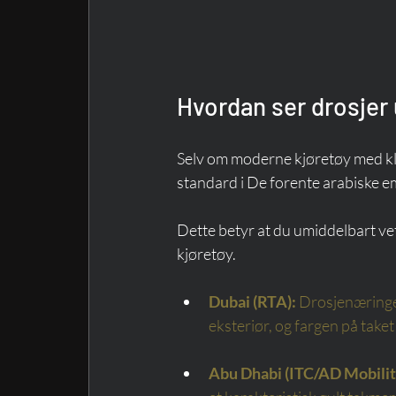
Hvordan ser drosjer 
Selv om moderne kjøretøy med kli
standard i De forente arabiske emi
Dette betyr at du umiddelbart vet
kjøretøy.
Dubai (RTA):
Drosjenæringen
eksteriør, og fargen på taket
Abu Dhabi (ITC/AD Mobilit