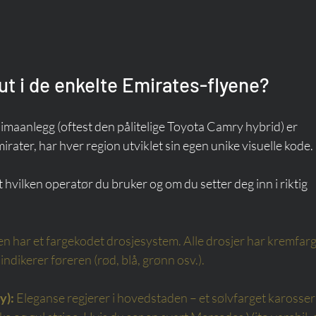
ut i de enkelte Emirates-flyene?
maanlegg (oftest den pålitelige Toyota Camry hybrid) er 
rater, har hver region utviklet sin egen unike visuelle kode.
 hvilken operatør du bruker og om du setter deg inn i riktig 
 har et fargekodet drosjesystem. Alle drosjer har kremfarg
 indikerer føreren (rød, blå, grønn osv.).
y):
Eleganse regjerer i hovedstaden – et sølvfarget karosser