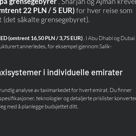
e på grensegebyrer
 . Sharjah og Ajman kreve
mtrent 22 PLN / 5 EUR)
 for hver reise som 
t (det såkalte grensegebyret).
ED (omtrent 16,50 PLN / 3,75 EUR)
 . I Abu Dhabi og Dubai 
trukturert annerledes, for eksempel gjennom Salik-
isystemer i individuelle emirater
rundig analyse av taximarkedet for hvert emirat. Du finner 
esifikasjoner, teknologier og detaljerte prislister konvertert
deg med å planlegge budsjettet ditt.