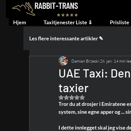
Hjem
Taxitjenester Liste ⇓
Prisliste
Les flere interessante artikler ✎
Damian Brzeski
26. jan.
14 min le
UAE Taxi: Den
taxier
Gitt NaN av 5 stjerner.
Tror du at drosjer i Emiratene er
system, sine egne apper og ... s
I dette innlegget skal jeg vise 