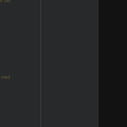
r det 
i med 
 