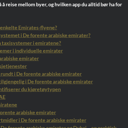
å reise mellom byer, og hvilken app du alltid bør ha for 
e enkelte Emirates-flyene?
fsystemet i De forente arabiske emirater?
m taxisystemer i emiratene?
mer i individuelle emirater
arabiske emirater
sjetjenester
 rundt i De forente arabiske emirater
tilgjengelig i De forente arabiske emirater
entifiserer du kjøretøytypen
UAE
miratene
 forente arabiske emirater
tmidler i De forente arabiske emirater
 De forente arabiske emirater og Dubai – en praktisk 