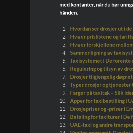
med kontanter, når du bør unngå 
hånden.
Hvordan ser drosjer ut i d
Hva er prislistene og tarif
Hva er forskjellene mello
Sammenligning av taxisyste
Taxisystemet i De forente 
Regulering og tilsyn av dro
Drosjer tilgjengelig døgnet
Typer drosjer og tjenester 
Farger på taxitak – Slik id
Apper for taxibestilling i 
Drosjepriser og -priser i E
Betaling for taxiturer i De
UAE-taxi og andre transpor
Vanlige spørsmål: Drosjer i