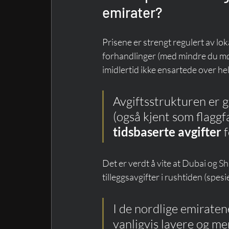
emirater?
Prisene er strengt regulert av lo
forhandlinger (med mindre du møte
imidlertid ikke ensartede over hel
Avgiftsstrukturen er g
(også kjent som flaggfal
tidsbaserte avgifter
 
Det er verdt å vite at Dubai og
tilleggsavgifter i rushtiden (spesi
I de nordlige emiraten
vanligvis lavere og mer