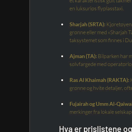
et karakteristisk gult takmer
en luksuriøs flyplasstaxi.
Sharjah (SRTA):
Kjøretøyene
grønne eller med «Sharjah Ta
taksystemet som finnes i Du
Ajman (TA):
Bilparken har 
sølvfargede med operatørlo
Ras Al Khaimah (RAKTA):
grønne og hvite detaljer, o
Fujairah og Umm Al-Qaiwa
merkinger fra lokale selska
Hva er prislistene og