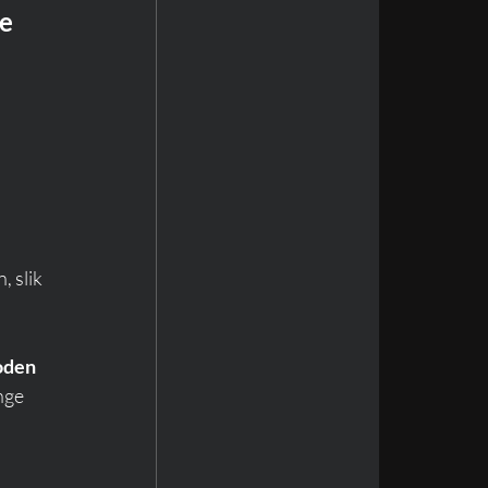
e 
, slik 
oden 
nge 