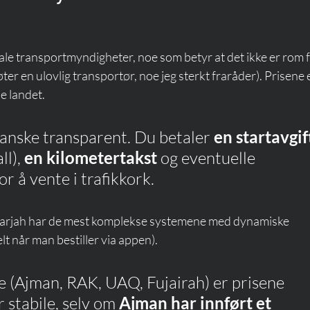
kale transportmyndigheter, noe som betyr at det ikke er rom f
r en ulovlig transportør, noe jeg sterkt fraråder). Prisene e
e landet.
anske transparent. Du betaler 
en startavgif
l), 
en kilometertakst
 og eventuelle 
for å vente i trafikkork.
 Sharjah har de mest komplekse systemene med dynamiske 
elt når man bestiller via appen).
e (Ajman, RAK, UAQ, Fujairah) er prisene 
 stabile, selv om 
Ajman har innført et 