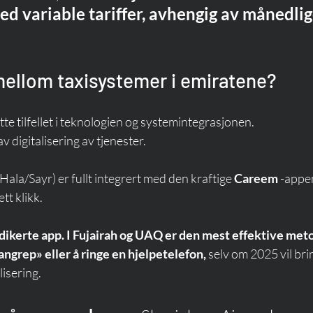
ed variable tariffer, avhengig av månedlig
mellom taxisystemer i emiratene?
ette tilfellet i teknologien og systemintegrasjonen. 
v digitalisering av tjenester.
ala/Sayr) er fullt integrert med den kraftige 
Careem
 -appen
tt klikk.
dikerte app. I Fujairah og UAQ er den mest effektive met
angrep» eller å ringe en hjelpetelefon,
 selv om 2025 vil bri
lisering.