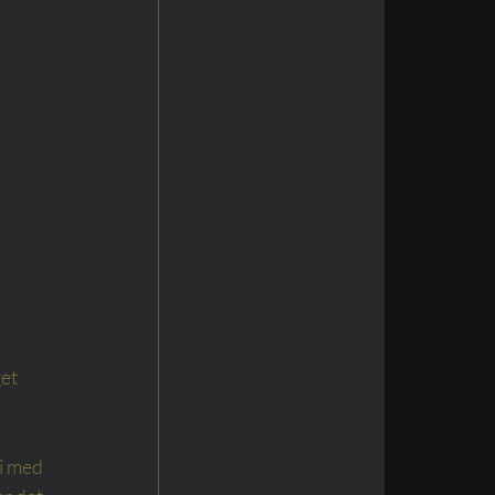
et 
i med 