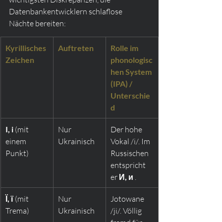
Datenbankentwicklern schlaflose 
Nächte bereiten:
Kyrillisches 
Auftreten
Rolle im 
Zeichen
phonologisc
hen System 
(IPA) / 
Unterschie
d
I, i
 (mit 
Nur 
Der hohe 
einem 
Ukrainisch
Vokal /i/. Im 
Punkt)
Russischen 
entspricht 
er 
И, и
 .
Ї, ї
 (mit 
Nur 
Jotowane 
Trema)
Ukrainisch
/ji/. Völlig 