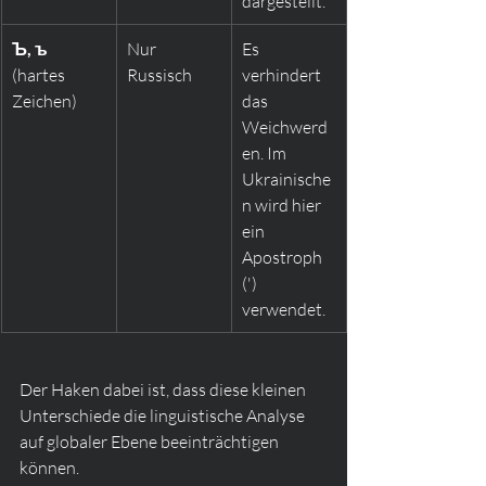
dargestellt.
Ъ, ъ
Nur 
Es 
(hartes 
Russisch
verhindert 
Zeichen)
das 
Weichwerd
en. Im 
Ukrainische
n wird hier 
ein 
Apostroph 
(') 
verwendet.
Der Haken dabei ist, dass diese kleinen 
Unterschiede die linguistische Analyse 
auf globaler Ebene beeinträchtigen 
können.