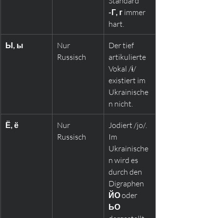
Standard 
-Г, г
 immer 
hart.
Ы, ы
Nur 
Der tief 
Russisch
artikulierte 
Vokal /ɨ/ 
existiert im 
Ukrainische
n nicht.
Ё, ё
Nur 
Jodiert /jo/. 
Russisch
Im 
Ukrainische
n wird es 
durch den 
Digraphen 
ЙО
 oder 
ЬО