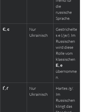
fremd für 
die 
russische 
Sprache.
Є, є
Nur 
Gestrichelte
Ukrainisch
s e (/je/). Im 
Russischen 
wird diese 
Rolle vom 
klassischen 
Е, е
übernomme
n.
Ґ, ґ
Nur 
Hartes /g/. 
Ukrainisch
Im 
Russischen 
klingt das 