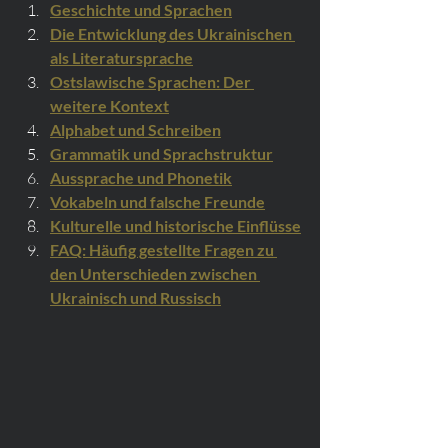
Geschichte und Sprachen
Die Entwicklung des Ukrainischen 
als Literatursprache
Ostslawische Sprachen: Der 
weitere Kontext
Alphabet und Schreiben
Grammatik und Sprachstruktur
Aussprache und Phonetik
Vokabeln und falsche Freunde
Kulturelle und historische Einflüsse
FAQ: Häufig gestellte Fragen zu 
den Unterschieden zwischen 
Ukrainisch und Russisch