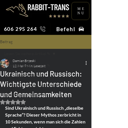
ME
NU
Befehl
606 295 264
Beitrag
Lesen Sie weitere Artikel ✎
Damian Brzeski
Lesen Sie weitere Artikel ✎
12. Mai
9 Min. Lesezeit
Ukrainisch und Russisch:
Touristenattraktionen
Wichtigste Unterschiede
Ein Flughafen ohne Geheimnisse
und Gemeinsamkeiten
Ratschläge für Taxifahrer
Mit NaN von 5 Sternen bewertet.
Sind Ukrainisch und Russisch „dieselbe 
Sprache“? Dieser Mythos zerbricht in 
10 Sekunden, wenn man sich die Zahlen 