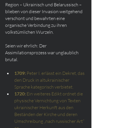
Region – Ukrainisch und Belarussisch – 
blieben von dieser Invasion weitgehend 
verschont und bewahrten eine 
organische Verbindung zu ihren 
volkstümlichen Wurzeln.
Seien wir ehrlich: Der 
Assimilationsprozess war unglaublich 
brutal.
1709:
Peter I. erlässt ein Dekret, das 
den Druck in altukrainischer 
Sprache kategorisch verbietet.
1720:
Ein weiteres Edikt ordnet die 
physische Vernichtung von Texten 
ukrainischer Herkunft aus den 
Beständen der Kirche und deren 
Umschreibung „nach russischer Art“ 