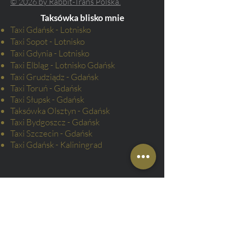
© 2026 by Rabbit-Trans Polska.
Taksówka blisko mnie
Taxi Gdańsk - Lotnisko
Taxi Sopot - Lotnisko
Taxi Gdynia - Lotnisko
Taxi Elbląg - Lotnisko Gdańsk
Taxi Grudziądz - Gdańsk
Taxi Toruń -
Gdańsk
Taxi Słupsk -
Gdańsk
Taksówka
Olsztyn - Gdańsk
Taxi Bydgoszcz - Gdańsk
Taxi Szczecin - Gdańsk
Taxi Gdańsk - Kaliningrad
Wycieczki i zwiedzanie
Zamek w Malborku
Muzeum Stutthof
Dom do góry nogami Szymbark