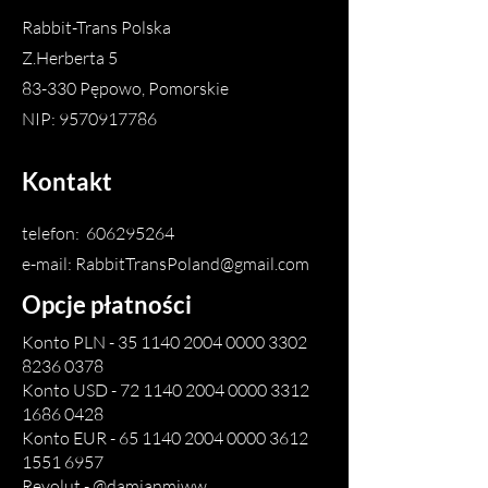
Rabbit-Trans Polska
Z.Herberta 5
83-330 Pępowo, Pomorskie
NIP:
9570917786
Kontakt
telefon:
606295264
e-mail:
RabbitTransPoland@gmail.com
Opcje płatności
Konto PLN -
35 1140 2004 0000
3302
8236 0378
Konto USD -
72 1140 2004 0000
3312
1686 0428
Konto EUR -
65 1140 2004 0000
3612
1551 6957
Revolut - @damianmiww