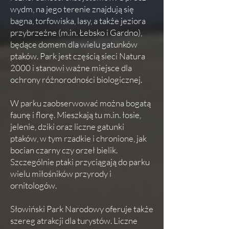
wydm, na jego terenie znajdują się
bagna, torfowiska, lasy, a także jeziora
przybrzeżne (m.in. Łebsko i Gardno),
będące domem dla wielu gatunków
ptaków. Park jest częścią sieci Natura
2000 i stanowi ważne miejsce dla
ochrony różnorodności biologicznej.
W parku zaobserwować można bogatą
faunę i florę. Mieszkają tu m.in. łosie,
jelenie, dziki oraz liczne gatunki
ptaków, w tym rzadkie i chronione, jak
bocian czarny czy orzeł bielik.
Szczególnie ptaki przyciągają do parku
wielu miłośników przyrody i
ornitologów.
Słowiński Park Narodowy oferuje także
szereg atrakcji dla turystów. Liczne