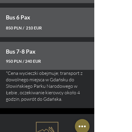
Bus 6 Pax
850 PLN / 210 EUR
Bus 7-8 Pax
950 PLN / 240 EUR
*Cena wycieczki obejmuje; transport z
dowolnego miejsca w Gdańsku do
Słowińskiego Parku Narodowego
w
Łebie
, oczekiwanie kierowcy
około 4
godzin, powrót do Gdańska.