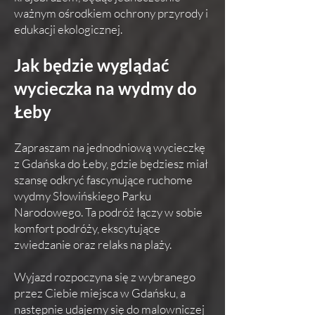
ważnym ośrodkiem ochrony przyrody i
edukacji ekologicznej.
Jak będzie wyglądać
wycieczka na wydmy do
Łeby
Zapraszam na jednodniową wycieczkę
z Gdańska do Łeby, gdzie będziesz miał
szansę odkryć fascynujące ruchome
wydmy Słowińskiego Parku
Narodowego. Ta podróż łączy w sobie
komfort podróży, ekscytujące
zwiedzanie oraz relaks na plaży.
Wyjazd rozpoczyna się z wybranego
przez Ciebie miejsca w Gdańsku, a
następnie udajemy się do malowniczej