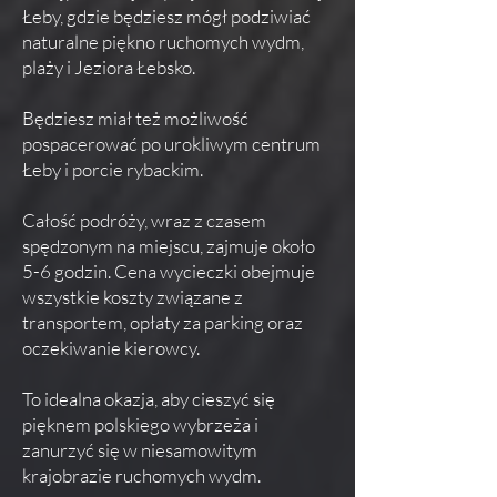
Łeby, gdzie będziesz mógł podziwiać
naturalne piękno ruchomych wydm,
plaży i Jeziora Łebsko.
Będziesz miał też możliwość
pospacerować po urokliwym centrum
Łeby i porcie rybackim.
Całość podróży, wraz z czasem
spędzonym na miejscu, zajmuje około
5-6 godzin. Cena wycieczki obejmuje
wszystkie koszty związane z
transportem, opłaty za parking oraz
oczekiwanie kierowcy.
To idealna okazja, aby cieszyć się
pięknem polskiego wybrzeża i
zanurzyć się w niesamowitym
krajobrazie ruchomych wydm.