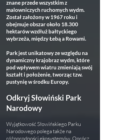
znane przede wszystkim z
malowniczych ruchomych wydm.
Został założony w 1967 roku i
obejmuje obszar około 18.300
hektarów wzdłuż bałtyckiego
wybrzeża, między Łebą a Rowami.
Park jest unikatowy ze względu na
dynamiczny krajobraz wydm, które
pod wpływem wiatru zmieniają swój
kształt i położenie, tworząc tzw.
pustynię w środku Europy.
Odkryj Słowiński Park
Narodowy
Wyjątkowość Słowińskiego Parku
Narodowego polega także na
różnorodności ekosystemów. Oprócz