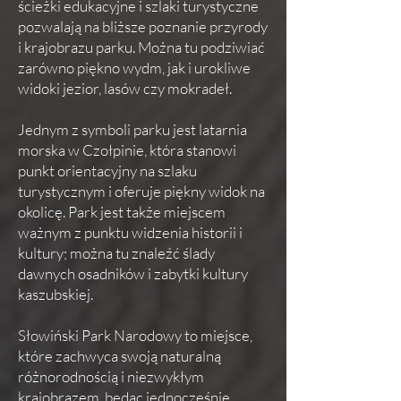
ścieżki edukacyjne i szlaki turystyczne
pozwalają na bliższe poznanie przyrody
i krajobrazu parku. Można tu podziwiać
zarówno piękno wydm, jak i urokliwe
widoki jezior, lasów czy mokradeł.
Jednym z symboli parku jest latarnia
morska w Czołpinie, która stanowi
punkt orientacyjny na szlaku
turystycznym i oferuje piękny widok na
okolicę. Park jest także miejscem
ważnym z punktu widzenia historii i
kultury; można tu znaleźć ślady
dawnych osadników i zabytki kultury
kaszubskiej.
Słowiński Park Narodowy to miejsce,
które zachwyca swoją naturalną
różnorodnością i niezwykłym
krajobrazem, będąc jednocześnie