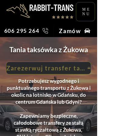
ME
NU
Zamów
606 295 264
Tania taksówka z Żukowa
Zarezerwuj transfer taksówką
Potrzebujesz wygodnego i
punktualnego transportu z Żukowa i
okolic na lotnisko w Gdańsku, do
centrum Gdańska lub Gdyni?
Zapewniamy bezpieczne,
całodobowe transfery ze stałą
stawką ryczałtową z Żukowa,