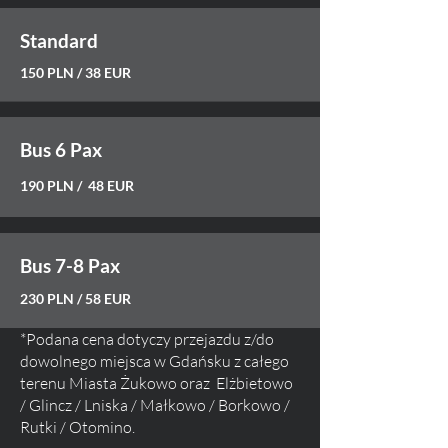
Standard
150
PLN / 38 EUR
Bus 6 Pax
190 PLN / 48 EUR
Bus 7-8 Pax
230 PLN / 58 EUR
*Podana cena dotyczy przejazdu z/do
dowolnego miejsca w Gdańsku
z
całego
terenu
Miasta Ż
ukowo oraz Elżbietowo
/ Glincz / Lniska /
Małkowo / Borkowo /
Rutki / Otomino
.