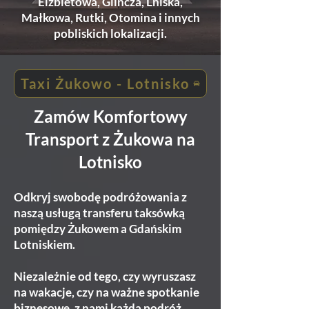
Elżbietowa, Glincza, Lniska,
Małkowa, Rutki, Otomina i innych
pobliskich lokalizacji.
Taxi Żukowo - Lotnisko
Zamów Komfortowy
Transport z Żukowa na
Lotnisko
Odkryj swobodę podróżowania z
naszą usługą transferu taksówką
pomiędzy Żukowem a Gdańskim
Lotniskiem.
Niezależnie od tego, czy wyruszasz
na wakacje, czy na ważne spotkanie
biznesowe, z nami każda podróż