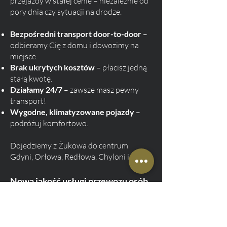
przejazdy w stałej cenie – niezależnie od
pory dnia czy sytuacji na drodze.
Bezpośredni transport door-to-door
–
odbieramy Cię z domu i dowozimy na
miejsce.
Brak ukrytych kosztów
– płacisz jedną
stałą kwotę.
Działamy 24/7
– zawsze masz pewny
transport!
Wygodne, klimatyzowane pojazdy
–
podróżuj komfortowo.
Dojedziemy z Żukowa do centrum
Gdyni, Orłowa, Redłowa, Chyloni i portu.
Nowa jakość usługi przewozu osób
na terenie gminy Żukowo
Rozumiemy, że każda podróż jest