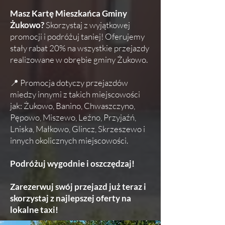
Masz Kartę Mieszkańca Gminy
Żukowo?
Skorzystaj z wyjątkowej
promocji i podróżuj taniej! Oferujemy
stały rabat 20% na wszystkie przejazdy
realizowane w obrębie gminy Żukowo.
📍 Promocja dotyczy przejazdów
miedzy innymi z takich miejscowości
jak: Żukowo, Banino, Chwaszczyno,
Pępowo, Miszewo, Leźno, Przyjaźń,
Lniska, Małkowo, Glincz, Skrzeszewo i
innych okolicznych miejscowości.
Podróżuj wygodnie i oszczędzaj!
Zarezerwuj swój przejazd już teraz i
skorzystaj z najlepszej oferty na
lokalne taxi!