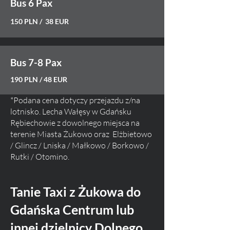
Bus 6 Pax
150 PLN / 38 EUR
Bus 7-8 Pax
190 PLN / 48 EUR
*Podana cena dotyczy przejazdu z/na
lotnisko. Lecha Wałęsy w Gdańsku
Rębiechowie z dowolnego miejsca na
terenie
Miasta Ż
ukowo oraz Elżbietowo
/ Glincz / Lniska /
Małkowo / Borkowo /
Rutki / Otomino
.
Tanie Taxi z Żukowa do
Gdańska Centrum lub
innej dzielnicy Dolnego