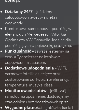
obsługi.
Działamy 24/7
– jeździmy
całodobowo, nawet w święta i
weekendy.
Komfortowe samochody – podróżuj w
eleganckich Mercedesach Vito, Kia
Optima czy VW Caravelle. Idealne dla
podróżujących w pojedynkę oraz grup.
Punktualność
– zawsze jesteśmy na
czas, a Ty docierasz na lotnisko z
odpowiednim zapasem.
Dodatkowe udogodnienia
– WiFi,
darmowe foteliki dziecięce oraz
dostosowanie do Twoich preferencji:
temperatura, muzyka, cisza.
Monitorowanie lotów
– jeśli Twój
samolot ma opóźnienie, dostosujemy
czas odbioru bez dodatkowych opłat.
Wygodne płatności
– gotówka, karta i