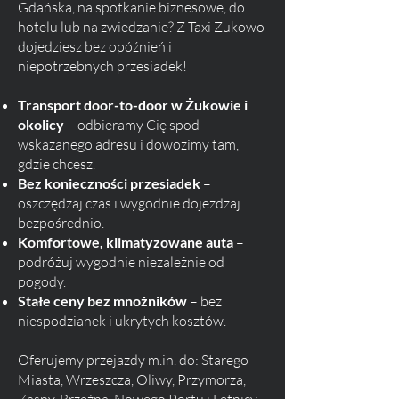
Gdańska, na spotkanie biznesowe, do
hotelu lub na zwiedzanie? Z Taxi Żukowo
dojedziesz bez opóźnień i
niepotrzebnych przesiadek!
Transport door-to-door w Żukowie i
okolicy
– odbieramy Cię spod
wskazanego adresu i dowozimy tam,
gdzie chcesz.
Bez konieczności przesiadek
–
oszczędzaj czas i wygodnie dojeżdżaj
bezpośrednio.
Komfortowe, klimatyzowane auta
–
podróżuj wygodnie niezależnie od
pogody.
Stałe ceny bez mnożników
– bez
niespodzianek i ukrytych kosztów.
Oferujemy przejazdy m.in. do: Starego
Miasta, Wrzeszcza, Oliwy, Przymorza,