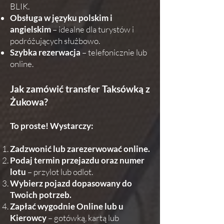
BLIK.
Obsługa w języku polskim i
angielskim
– idealne dla turystów i
podróżujących służbowo.
Szybka rezerwacja
– telefonicznie lub
online.
Jak zamówić transfer Taksówką z
Żukowa?
To proste! Wystarczy:
Zadzwonić lub zarezerwować online.
Podaj termin przejazdu oraz numer
lotu
– przylot lub odlot.
Wybierz pojazd dopasowany do
Twoich potrzeb.
Zapłać wygodnie Online lub u
Kierowcy
– gotówką, kartą lub