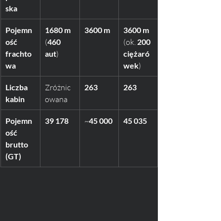
ska
Pojemn
1680 m
3600 m
3600 m
ość 
(
460 
(ok. 
200 
frachto
aut
)
ciężaró
wa
wek
)
Liczba 
Zróżnic
263
263
kabin
owana
Pojemn
39 178
~
45 000
45 035
ość 
brutto 
(GT)