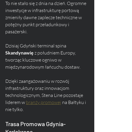
To nie stało się z dnia na dzień. Ogromne 
inwestycje w infrastrukturę portową 
zmieniły dawne zaplecze techniczne w 
potężny punkt przeładunkowy i 
pasażerski. 
Dzisiaj Gdyński terminal spina 
Skandynawię
 z południem Europy, 
tworząc kluczowe ogniwo w 
międzynarodowym łańcuchu dostaw. 
Dzięki zaangażowaniu w rozwój 
infrastruktury oraz innowacjom 
technologicznym, Stena Line pozostaje 
liderem w 
branży promowej
 na Bałtyku i 
nie tylko.
Trasa Promowa Gdynia-
Karlskrona