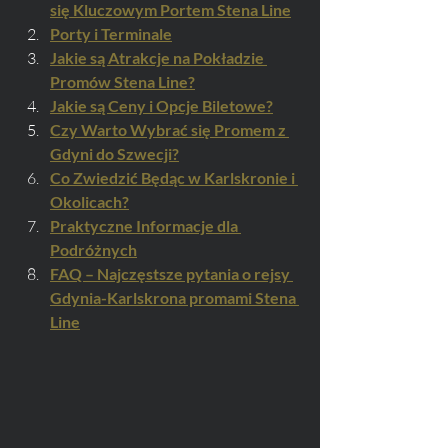
się Kluczowym Portem Stena Line
Porty i Terminale
Jakie są Atrakcje na Pokładzie 
Promów Stena Line?
Jakie są Ceny i Opcje Biletowe?
Czy Warto Wybrać się Promem z 
Gdyni do Szwecji?
Co Zwiedzić Będąc w Karlskronie i 
Okolicach?
Praktyczne Informacje dla 
Podróżnych
FAQ – Najczęstsze pytania o rejsy 
Gdynia-Karlskrona promami Stena 
Line