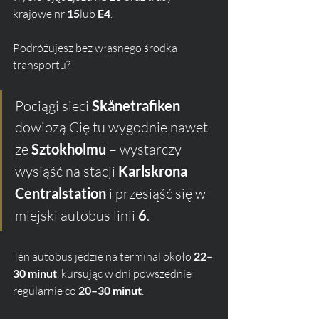
krajowe nr 
15
lub 
E4
.
Podróżujesz bez własnego środka 
transportu? 
Pociągi sieci 
Skånetrafiken
dowiozą Cię tu wygodnie nawet 
ze 
Sztokholmu
 – wystarczy 
wysiąść na stacji 
Karlskrona 
Centralstation
 i przesiąść się w 
miejski autobus linii 
6
. 
Ten autobus jedzie na terminal około 
22–
30 minut
, kursując w dni powszednie 
regularnie co 
20–30 minut
. 