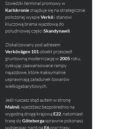
Szwedzki terminal promowy w 
Karlskronie
 znajduje się na strategicznie 
położonej wyspie 
Verkö
 i stanowi 
kluczową brama wjazdową do 
południowej części 
Skandynawii
. 
Zlokalizowany pod adresem 
Verkövägen 101
 obiekt przeszedł 
gruntowną modernizację w 
2005
 roku, 
zyskując zaawansowane rampy 
najazdowe, które maksymalnie 
usprawniają załadunek towarów 
wielkogabarytowych. 
Jeśli ruszasz stąd autem w stronę 
Malmö
, wjeżdżasz bezpośrednio na 
wygodną drogę krajową 
E22
, natomiast 
trasę do 
Göteborga
 sprawnie pokonasz 
wybierając zjazd na 
E6
 oraz trasy 