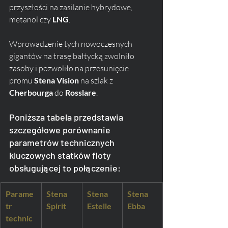
przyszłości na zasilanie hybrydowe, 
metanol czy 
LNG
. 
Wprowadzenie tych nowoczesnych 
gigantów na trasę bałtycką zwolniło 
zasoby i pozwoliło na przesunięcie 
promu 
Stena Vision
 na szlak z 
Cherbourga
 do 
Rosslare
.
Poniższa tabela przedstawia 
szczegółowe porównanie 
parametrów technicznych 
kluczowych statków floty 
obsługującej to połączenie:
Parame
Stena 
Stena 
Stena 
tr 
Spirit
Estelle
Ebba
technic