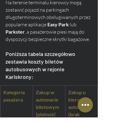
Na terenie terminalu kierowcy mogą 
zostawić pojazd na parkingach 
długoterminowych obsługiwanych przez 
popularne aplikacje 
Easy Park
 lub 
Parkster
, a pasażerowie piesi mają do 
dyspozycji bezpieczne skrytki bagażowe.
Poniższa tabela szczegółowo 
zestawia koszty biletów 
autobusowych w rejonie 
Karlskrony:
Kategoria 
Zakup w 
Zakup u 
pasażera
automacie 
kierowcy 
biletowym 
autobusu 
(płatność 
(brak 
wyłącznie 
możliwości 
kartą)
płatności 
gotówką)