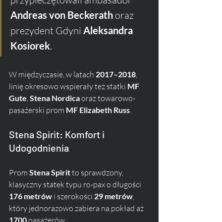
Andreas von Beckerath
 oraz 
prezydent Gdyni 
Aleksandra 
Kosiorek
. 
W międzyczasie, w latach 
2017–2018
, 
linię okresowo wspierały też statki 
MF 
Gute
, 
Stena Nordica
 oraz towarowo-
pasażerski prom 
MF Elizabeth Russ
.
Stena Spirit: Komfort i 
Udogodnienia
Prom 
Stena Spirit
 to sprawdzony, 
klasyczny statek typu ro-pax o długości 
176 metrów
 i szerokości 
29 metrów
, 
który jednorazowo zabiera na pokład aż 
1700
 pasażerów. 