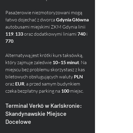
Pasażerowie niezmotoryzowani mogą 
łatwo dojechać z dworca 
Gdynia Główna
autobusami miejskimi ZKM Gdynia linii 
119
, 
133
 oraz dodatkowymi liniami 
740
 i 
770
. 
Alternatywą jest krótki kurs taksówką, 
który zajmuje zaledwie 
10–15 minut
. Na 
miejscu bez problemu skorzystasz z kas 
biletowych obsługujących waluty 
PLN
oraz 
EUR
, a przed samym budynkiem 
czeka bezpłatny parking na 
100
 miejsc.
Terminal Verkö w Karlskronie: 
Skandynawskie Miejsce 
Docelowe