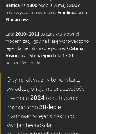
Baltica
 na 
1800
 osób, a w maju 
2007
roku wyczarterowano od 
Finnlines
 prom 
Finnarrow
.
Lata 
2010–2011
 to czas gruntownej 
modernizacji, gdy na trasę wprowadzono 
legendarne, bliźniacze jednostki 
Stena 
Vision
 oraz 
Stena Spirit
 dla 
1700
pasażerów każda. 
O tym, jak ważny to korytarz, 
świadczą oficjalne uroczystości 
– w maju 
2024
 roku hucznie 
obchodzono 
30-lecie
planowania tego szlaku, co 
swoją obecnością 
przypieczętowali ambasador 