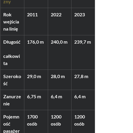
zny
Rok 
2011
2022
2023
wejścia 
na linię
Długość
176,0 m
240,0 m
239,7 m
całkowi
ta
Szeroko
29,0 m
28,0 m
27,8 m
ść
Zanurze
6,75 m
6,4 m
6,4 m
nie
Pojemn
1700 
1200 
1200 
ość 
osób
osób
osób
pasażer