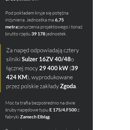
Pod pokładem kryje się potężna 
inżynieria. Jednostka ma 
6,75 
metra
zanurzenia projektowego i tonaż 
brutto rzędu 
39 178
 jednostek. 
Za napęd odpowiadają cztery 
silniki 
Sulzer 16ZV 40/48
o 
łącznej mocy 
29 400 kW
 (
39 
424 KM
), wyprodukowane 
przez polskie zakłady 
Zgoda
.
Moc ta trafia bezpośrednio na dwie 
śruby napędowe typu 
E 175/4.F500
 z 
fabryki 
Zamech Elbląg
. 