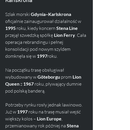
Szlak morski 
Gdynia–Karlskrona
oficjalnie zainaugurował działalność w 
1995
 roku, kiedy koncern 
Stena Line
przejął szwedzką spółkę 
Lion Ferry
. Cała 
operacja rebrandingu i pełnej 
konsolidacji pod nowym szyldem 
domknęła się w 
1997
roku. 
Na początku trasę obsługiwał 
wybudowany w 
Göteborgu
 prom 
Lion 
Queen
 z 
1967
 roku, pływający dumnie 
pod polską banderą. 
Potrzeby rynku rosły jednak lawinowo. 
Już w 
1997
 roku na trasę musiał wejść 
większy kolos – 
Lion Europe
, 
przemianowany rok później na 
Stena 