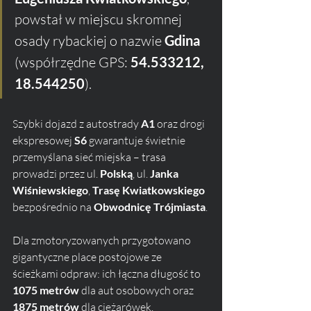
powstał w miejscu skromnej 
osady rybackiej o nazwie 
Gdina
(współrzędne GPS: 
54.533212, 
18.544250
). 
Szybki dojazd z autostrady 
A1
 oraz drogi 
ekspresowej 
S6
 gwarantuje świetnie 
przemyślana sieć miejska – trasa 
prowadzi przez ul. 
Polską
, ul. 
Janka 
Wiśniewskiego
, 
Trasę Kwiatkowskiego
bezpośrednio na 
Obwodnicę Trójmiasta
.
Dla zmotoryzowanych przygotowano 
gigantyczne place postojowe ze 
ścieżkami odpraw: ich łączna długość to 
1075 metrów
 dla aut osobowych oraz 
1875 metrów
 dla ciężarówek. 