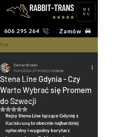
ME
NU
Zamów
606 295 264
Post
Przeczytaj więcej artykułów ✍︎
Damian Brzeski
Przeczytaj więcej artykułów ✍︎
3 wrz 2024
19 minut(y) czytania
Stena Line Gdynia - Czy
Taksówkarz Poleca
Warto Wybrać się Promem
Porady & Ciekawostki
do Szwecji
Lotnisko bez tajemnic
Oceniono na NaN z 5 gwiazdek.
Praca na Taxi
Rejsy Stena Line łączące Gdynię z 
Ślub i Wesele
Karlskroną to obecnie najbardziej 
opłacalny i wygodny korytarz 
Wydarzenia