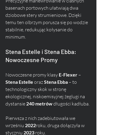
Precyzyjne manewrowanie w ciasnych 
basenach portowych ułatwiają dwa 
dziobowe stery strumieniowe. Dzięki 
temu ten olbrzym porusza się po wodzie 
stabilnie, redukując kołysanie do 
minimum.
Stena Estelle i Stena Ebba: 
Nowoczesne Promy
Nowoczesne promy klasy 
E-Flexer
 – 
Stena Estelle
 oraz 
Stena Ebba
 – to 
technologiczny skok w stronę 
ekologicznej, niskoemisyjnej żeglugi na 
dystansie 
240 metrów
 długości kadłuba. 
Pierwsza z nich zadebiutowała we 
wrześniu 
2022
roku, druga dołączyła w 
styczniu 
2023
 roku. 