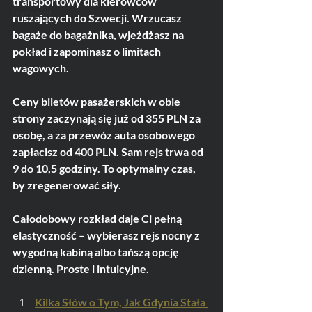
transportowy dla kierowców 
Transport
ruszających do Szwecji. Wrzucasz 
bagaże do bagażnika, wjeżdżasz na 
pokład i zapominasz o limitach 
wagowych. 
Ceny biletów pasażerskich w obie 
strony zaczynają się już od 355 PLN za 
osobę, a za przewóz auta osobowego 
zapłacisz od 400 PLN. Sam rejs trwa od 
9 do 10,5 godziny. To optymalny czas, 
by zregenerować siły. 
Całodobowy rozkład daje Ci pełną 
elastyczność – wybierasz rejs nocny z 
wygodną kabiną albo tańszą opcję 
dzienną. Proste i intuicyjne.
Kilka Słów o Tym, Jak Gdynia Stała 