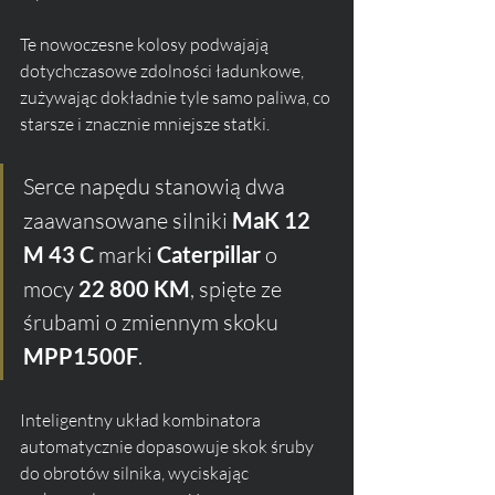
Te nowoczesne kolosy podwajają 
dotychczasowe zdolności ładunkowe, 
zużywając dokładnie tyle samo paliwa, co 
starsze i znacznie mniejsze statki. 
Serce napędu stanowią dwa 
zaawansowane silniki 
MaK 12 
M 43 C
 marki 
Caterpillar
 o 
mocy 
22 800 KM
, spięte ze 
śrubami o zmiennym skoku 
MPP1500F
. 
Inteligentny układ kombinatora 
automatycznie dopasowuje skok śruby 
do obrotów silnika, wyciskając 