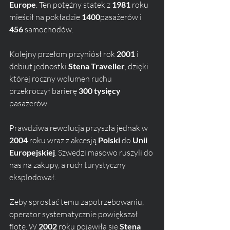
Europe
. Ten potężny statek z 
1981
 roku 
mieścił na pokładzie 
1400
pasażerów i 
456
 samochodów.
Kolejny przełom przyniósł rok 
2001
 i 
debiut jednostki 
Stena Traveller
, dzięki 
której roczny wolumen ruchu 
przekroczył barierę 
300 tysięcy
pasażerów. 
Prawdziwa rewolucja przyszła jednak w 
2004
 roku wraz z akcesją 
Polski
 do 
Unii 
Europejskiej
. Szwedzi masowo ruszyli do 
nas na zakupy, a ruch turystyczny 
eksplodował. 
Żeby sprostać temu zapotrzebowaniu, 
operator systematycznie powiększał 
flotę. W 
2002
 roku pojawiła się 
Stena 