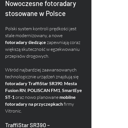
Nowoczesne fotoradary 
stosowane w Polsce
Polski system kontroli prędkości jest 
stale modernizowany, a nowe 
fotoradary śledzące
 zapewniają coraz 
większą skuteczność w egzekwowaniu 
przepisów drogowych. 
Wśród najbardziej zaawansowanych 
technologicznie urządzeń znajdują się 
fotoradary TraffiStar SR390
, 
Mesta 
Fusion RN
, 
POLISCAN FM1
, 
SmartEye 
ST-1
 oraz nowo planowane 
mobilne 
fotoradary na przyczepkach
 firmy 
Vitronic.
TraffiStar SR390 – 