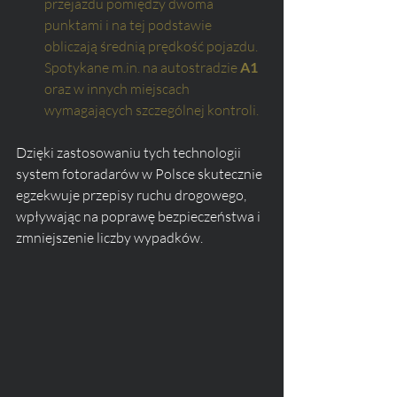
przejazdu pomiędzy dwoma 
punktami i na tej podstawie 
obliczają średnią prędkość pojazdu. 
Spotykane m.in. na autostradzie 
A1
oraz w innych miejscach 
wymagających szczególnej kontroli.
Dzięki zastosowaniu tych technologii 
system fotoradarów w Polsce skutecznie 
egzekwuje przepisy ruchu drogowego, 
wpływając na poprawę bezpieczeństwa i 
zmniejszenie liczby wypadków.