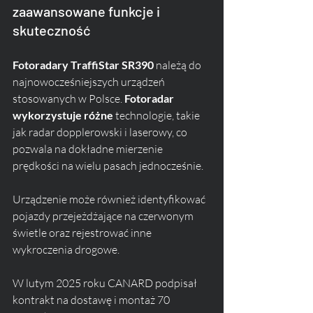
zaawansowane funkcje i 
skuteczność
Fotoradary TraffiStar SR390
 należą do 
najnowocześniejszych urządzeń 
stosowanych w Polsce. 
Fotoradar 
wykorzystuje różne
 technologie, takie 
jak radar dopplerowski i laserowy, co 
pozwala na dokładne mierzenie 
prędkości na wielu pasach jednocześnie. 
Urządzenie może również identyfikować 
pojazdy przejeżdżające na czerwonym 
świetle oraz rejestrować inne 
wykroczenia drogowe.
W lutym 2025 roku CANARD podpisał 
kontrakt na dostawę i montaż 70 