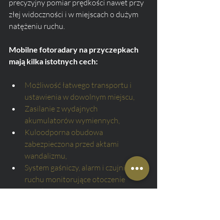
precyzyjny pomiar prędkości nawet przy 
złej widoczności i w miejscach o dużym 
natężeniu ruchu.
Mobilne fotoradary na przyczepkach 
mają kilka istotnych cech:
Możliwość łatwego transportu i 
ustawienia w dowolnym miejscu,
Zasilanie z wydajnych 
akumulatorów wymiennych,
Kuloodporna obudowa 
zabezpieczona przed aktami 
wandalizmu,
System gaśniczy, alarm i czujniki 
ruchu monitorujące otoczenie 
urządzenia,
Możliwość zdalnego dostępu do 
danych pomiarowych.