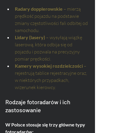
Radary dopplerowskie
 – mierzą 
prędkość pojazdu na podstawie 
zmiany częstotliwości fali odbitej od 
samochodu.
Lidary (lasery)
 – wysyłają wiązkę 
laserową, która odbija się od 
pojazdu i pozwala na precyzyjny 
pomiar prędkości.
Kamery wysokiej rozdzielczości
 – 
rejestrują tablice rejestracyjne oraz, 
w niektórych przypadkach, 
wizerunek kierowcy.
Rodzaje fotoradarów i ich 
zastosowanie
W Polsce stosuje się trzy główne typy 
fotoradarów: