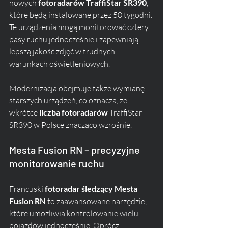
nowych 
fotoradarów TraffiStar SR390
, 
które będą instalowane przez 50 tygodni. 
Te urządzenia mogą monitorować cztery 
pasy ruchu jednocześnie i zapewniają 
lepszą jakość zdjęć w trudnych 
warunkach oświetleniowych. 
Modernizacja obejmuje także wymianę 
starszych urządzeń, co oznacza, że 
wkrótce 
liczba fotoradarów
 TraffiStar 
SR390 w Polsce znacząco wzrośnie.
Mesta Fusion RN – precyzyjne 
monitorowanie ruchu
Francuski 
fotoradar śledzący
Mesta 
Fusion RN
 to zaawansowane narzędzie, 
które umożliwia kontrolowanie wielu 
pojazdów jednocześnie. Oprócz 