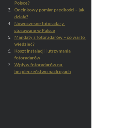
Polsce?
Odcinkowy pomiar prędkości – jak 
działa?
Nowoczesne fotoradary 
stosowane w Polsce
Mandaty z fotoradarów – co warto 
wiedzieć?
Koszt instalacji i utrzymania 
fotoradarów
Wpływ fotoradarów na 
bezpieczeństwo na drogach