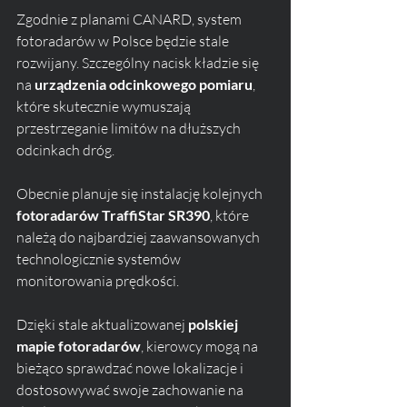
Zgodnie z planami CANARD, system 
fotoradarów w Polsce będzie stale 
rozwijany. Szczególny nacisk kładzie się 
na 
urządzenia odcinkowego pomiaru
, 
które skutecznie wymuszają 
przestrzeganie limitów na dłuższych 
odcinkach dróg. 
Obecnie planuje się instalację kolejnych 
fotoradarów TraffiStar SR390
, które 
należą do najbardziej zaawansowanych 
technologicznie systemów 
monitorowania prędkości.
Dzięki stale aktualizowanej 
polskiej 
mapie fotoradarów
, kierowcy mogą na 
bieżąco sprawdzać nowe lokalizacje i 
dostosowywać swoje zachowanie na 