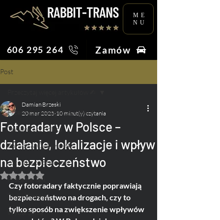
ME
NU
Zamów
606 295 264
Post
Przeczytaj więcej artykułów ✍︎
Damian Brzeski
Przeczytaj więcej artykułów ✍︎
20 mar 2025
10 minut(y) czytania
Fotoradary w Polsce –
Taksówkarz Poleca
działanie, lokalizacje i wpływ
Porady & Ciekawostki
na bezpieczeństwo
Lotnisko bez tajemnic
Oceniono na NaN z 5 gwiazdek.
Praca na Taxi
Czy fotoradary faktycznie poprawiają 
Ślub i Wesele
bezpieczeństwo na drogach, czy to 
tylko sposób na zwiększenie wpływów 
Wydarzenia