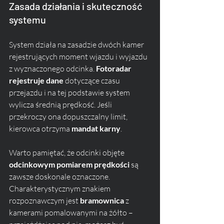
Zasada działania i skuteczność 
systemu
System działa na zasadzie dwóch kamer 
rejestrujących moment wjazdu i wyjazdu 
z wyznaczonego odcinka. 
Fotoradar 
rejestruje dane
 dotyczące czasu 
przejazdu i na tej podstawie system 
wylicza średnią prędkość. Jeśli 
przekroczy ona dopuszczalny limit, 
kierowca otrzyma 
mandat karny
.
Warto pamiętać, że odcinki objęte 
odcinkowym pomiarem prędkości
 są 
zawsze doskonale oznaczone. 
Charakterystycznym znakiem 
rozpoznawczym jest 
bramownica
 z 
kamerami pomalowanymi na żółto – 