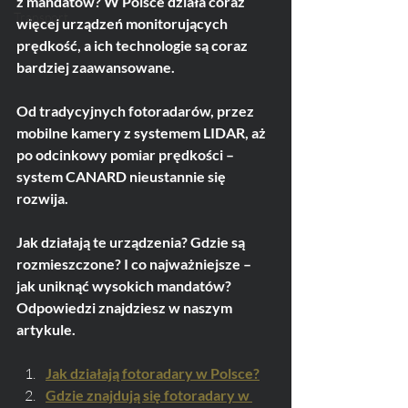
z mandatów? W Polsce działa coraz 
Transport
więcej urządzeń monitorujących 
prędkość, a ich technologie są coraz 
bardziej zaawansowane.
Od tradycyjnych fotoradarów, przez 
mobilne kamery z systemem LIDAR, aż 
po odcinkowy pomiar prędkości – 
system CANARD nieustannie się 
rozwija. 
Jak działają te urządzenia? Gdzie są 
rozmieszczone? I co najważniejsze – 
jak uniknąć wysokich mandatów? 
Odpowiedzi znajdziesz w naszym 
artykule.
Jak działają fotoradary w Polsce?
Gdzie znajdują się fotoradary w 