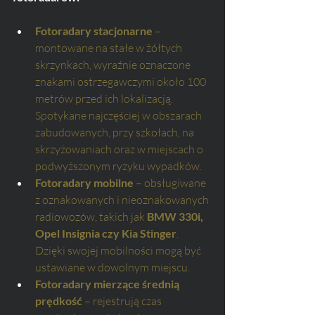
Fotoradary stacjonarne
 – 
montowane na stałe w żółtych 
skrzynkach, wyraźnie oznaczone 
znakami ostrzegawczymi około 100 
metrów przed ich lokalizacją. 
Spotykane najczęściej w obszarach 
zabudowanych, przy szkołach, na 
skrzyżowaniach oraz w miejscach o 
podwyższonym ryzyku wypadków.
Fotoradary mobilne
 – obsługiwane 
z oznakowanych i nieoznakowanych 
radiowozów, takich jak 
BMW 330i, 
Opel Insignia czy Kia Stinger
. 
Dzięki swojej mobilności mogą być 
ustawiane w dowolnym miejscu.
Fotoradary mierzące średnią 
prędkość
 – rejestrują czas 