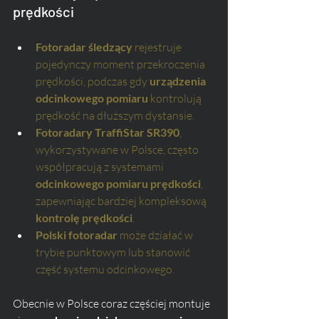
prędkości
Fotoradar śledzący
 rejestruje 
pojedynczy moment przekroczenia 
prędkości, podczas gdy 
urządzenia 
odcinkowego pomiaru
 kontrolują 
prędkość na dłuższym dystansie.
Fotoradary TraffiStar SR390
, 
wykorzystywane w Polsce, często 
współpracują z systemami 
odcinkowego pomiaru prędkości
, 
zapewniając bardziej kompleksową 
kontrolę prędkości
.
Polski fotoradar
 może działać w 
trybie punktowym lub stanowić 
część systemu odcinkowego.
Obecnie w Polsce coraz częściej montuje 