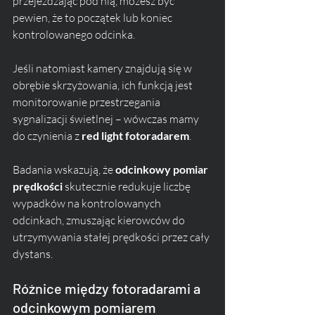
przejeżdżając pod nią, możesz być 
pewien, że to początek lub koniec 
kontrolowanego odcinka. 
Jeśli natomiast kamery znajdują się w 
obrębie skrzyżowania, ich funkcją jest 
monitorowanie przestrzegania 
sygnalizacji świetlnej – wówczas mamy 
do czynienia z 
red light fotoradarem
.
Badania wskazują, że 
odcinkowy pomiar 
prędkości
 skutecznie redukuje liczbę 
wypadków na kontrolowanych 
odcinkach, zmuszając kierowców do 
utrzymywania stałej prędkości przez cały 
dystans.
Różnice między fotoradarami a 
odcinkowym pomiarem 