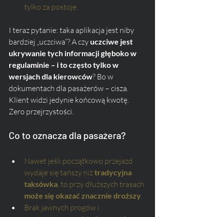
tylko za postoje.
I teraz pytanie: taka aplikacja jest niby 
bardziej „uczciwa”? A czy 
uczciwe jest 
ukrywanie tych informacji głęboko w 
regulaminie – i to często tylko w 
wersjach dla kierowców
? Bo w 
dokumentach dla pasażerów – cisza. 
Klient widzi jedynie końcową kwotę. 
Zero przejrzystości.
Co to oznacza dla pasażera?
Nawet jeśli początkowo przejazd 
wydaje się tańszy niż 
tradycyjna 
taksówka
, to przy dłuższych trasach 
może się okazać znacznie droższy
.
Brak jawnych progów i 