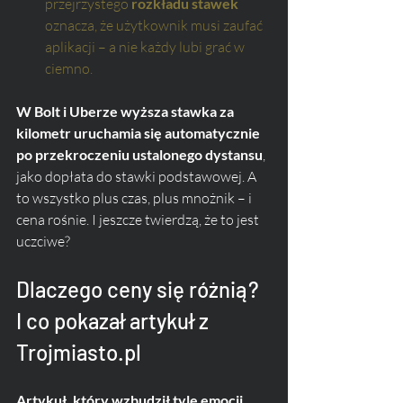
przejrzystego 
rozkładu stawek
oznacza, że użytkownik musi zaufać 
aplikacji – a nie każdy lubi grać w 
ciemno.
W Bolt i Uberze wyższa stawka za 
kilometr uruchamia się automatycznie 
po przekroczeniu ustalonego dystansu
, 
jako dopłata do stawki podstawowej. A 
to wszystko plus czas, plus mnożnik – i 
cena rośnie. I jeszcze twierdzą, że to jest 
uczciwe?
Dlaczego ceny się różnią? 
I co pokazał artykuł z 
Trojmiasto.pl
Artykuł, który wzbudził tyle emocji, 