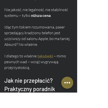
Nie jakość, nie legalność, nie stabilność 
systemu – tylko 
niższa cena
.
Idąc tym tokiem rozumowania, paser 
sprzedający kradziony telefon jest 
uczciwszy od salonu Apple, bo ma taniej. 
Absurd? No właśnie.
I dlatego to właśnie 
taksówki
 – mimo 
pewnych wad – wciąż wygrywają 
przejrzystością.
Jak nie przepłacić? 
Praktyczny poradnik 
pasażera