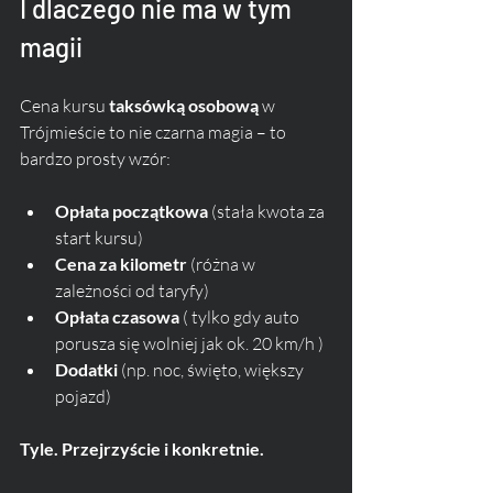
I dlaczego nie ma w tym 
magii
Cena kursu 
taksówką osobową
 w 
Trójmieście to nie czarna magia – to 
bardzo prosty wzór:
Opłata początkowa
 (stała kwota za 
start kursu)
Cena za kilometr
 (różna w 
zależności od taryfy)
Opłata czasowa 
( tylko gdy auto 
porusza się wolniej jak ok. 20 km/h )
Dodatki
 (np. noc, święto, większy 
pojazd)
Tyle. Przejrzyście i konkretnie.