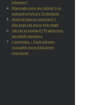
kilometr?
Dlaczego ceny się różnią? I co 
pokazał artykuł z Trojmiasto
Skąd się bierze cena taxi? I 
dlaczego nie ma w tym magii
Jak nie przepłacić? Praktyczny 
poradnik pasażera
I na koniec… Twój zdrowy 
rozsądek ma tu kluczowe 
znaczenie