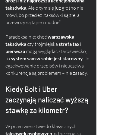
drożsi niż najdroższa licencjonowana 
taksówka
. Ale o tym się już głośno nie 
mówi, bo przecież „taksówki są złe, a 
przewozy są fajne i modne”…
Paradoksalnie: choć 
warszawska 
taksówka
 czy trójmiejska 
strefa taxi 
pierwsza
 mogą wyglądać staroświecko, 
to 
system sam w sobie jest klarowny
. To 
egzekwowanie przepisów i nieuczciwa 
konkurencja są problemem – nie zasady.
Kiedy Bolt i Uber 
zaczynają naliczać wyższą 
stawkę za kilometr?
W przeciwieństwie do klasycznych 
taksówek osobowych
, gdzie cena za 