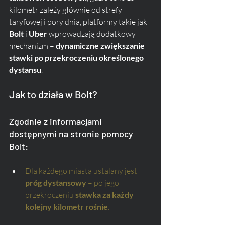
kilometr zależy głównie od strefy 
taryfowej i pory dnia, platformy takie jak 
Bolt
 i 
Uber
 wprowadzają dodatkowy 
mechanizm – 
dynamiczne zwiększanie 
stawki po przekroczeniu określonego 
dystansu
.
Jak to działa w Bolt?
Zgodnie z informacjami 
dostępnymi na stronie pomocy 
Bolt:
Dla każdego miasta ustalany jest 
próg dystansowy
 – po jego 
przekroczeniu 
stawka za każdy 
kolejny kilometr rośnie
.