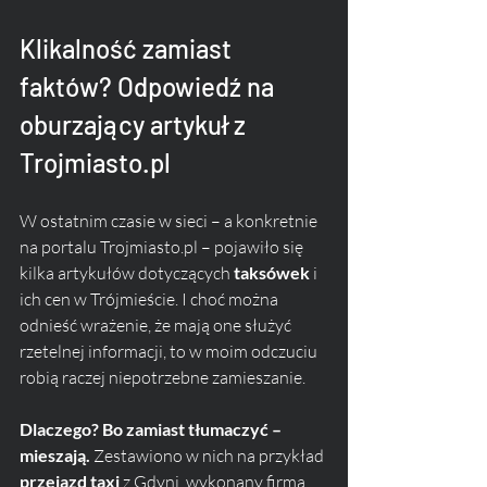
Klikalność zamiast 
faktów? Odpowiedź na 
oburzający artykuł z 
Trojmiasto.pl
W ostatnim czasie w sieci – a konkretnie 
na portalu Trojmiasto.pl – pojawiło się 
kilka artykułów dotyczących 
taksówek
 i 
ich cen w Trójmieście. I choć można 
odnieść wrażenie, że mają one służyć 
rzetelnej informacji, to w moim odczuciu 
robią raczej niepotrzebne zamieszanie.
Dlaczego? Bo zamiast tłumaczyć – 
mieszają.
 Zestawiono w nich na przykład 
przejazd taxi
 z Gdyni, wykonany firmą, 