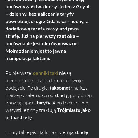
porównywał dwa kursy: jeden z Gdyni 
– dzienny, bez naliczania taryfy 
powrotnej, drugi z Gdańska – nocny, z 
dodatkową taryfą za wyjazd poza 
strefę. Już na pierwszy rzut oka – 
porównanie jest nierównoważne. 
Moim zdaniem jest to jawna 
manipulacja faktami.
Po pierwsze, 
cenniki taxi
 nie są 
ujednolicone – każda firma ma swoje 
podejście. Po drugie, 
taksometr
 nalicza 
inaczej w zależności od 
strefy
, pory dnia i 
obowiązującej 
taryfy
. A po trzecie – nie 
wszystkie firmy traktują 
Trójmiasto jako 
jedną strefę
.
Firmy takie jak Hallo Taxi oferują 
strefę 