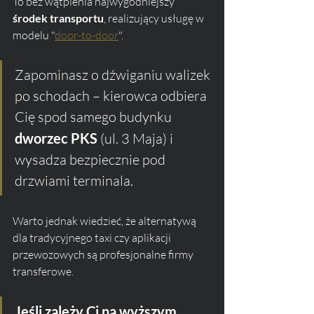
To bez wątpienia najwygodniejszy 
środek transportu
, realizujący usługę w 
modelu "
door-to-door
". 
Zapominasz o dźwiganiu walizek 
po schodach – kierowca odbiera 
Cię spod samego budynku 
dworzec PKS
 (ul. 3 Maja) i 
wysadza bezpiecznie pod 
drzwiami terminala.
Warto jednak wiedzieć, że alternatywą 
dla tradycyjnego taxi czy aplikacji 
przewozowych są profesjonalne firmy 
transferowe. 
Jeśli zależy Ci na wyższym 