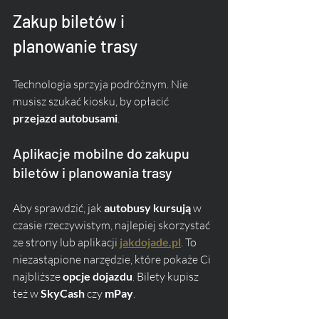
Zakup biletów i 
planowanie trasy
Technologia sprzyja podróżnym. Nie 
musisz szukać kiosku, by opłacić 
przejazd autobusami
.
Aplikacje mobilne do zakupu 
biletów i planowania trasy
Aby sprawdzić, jak 
autobusy kursują
 w 
czasie rzeczywistym, najlepiej skorzystać 
ze strony lub aplikacji 
jakdojade.pl
. To 
niezastąpione narzędzie, które pokaże Ci 
najbliższe 
opcje dojazdu
. Bilety kupisz 
też w 
SkyCash
 czy 
mPay
.