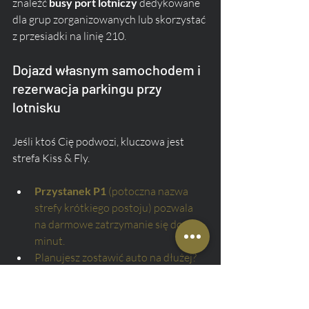
znaleźć 
busy port lotniczy
 dedykowane 
dla grup zorganizowanych lub skorzystać 
z przesiadki na linię 210.
Dojazd własnym samochodem i 
rezerwacja parkingu przy 
lotnisku
Jeśli ktoś Cię podwozi, kluczowa jest 
strefa Kiss & Fly.
Przystanek P1
 (potoczna nazwa 
strefy krótkiego postoju) pozwala 
na darmowe zatrzymanie się do 10 
minut.
Planujesz zostawić auto na dłużej? 
Oficjalny 
parking lotnisko gdańsk
oferuje miejsca długoterminowe 
(P6, P7), które warto zarezerwować 