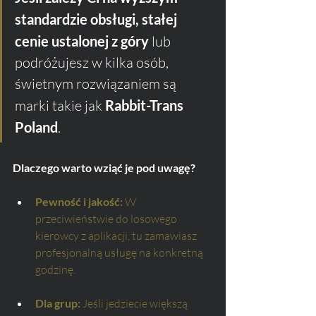
standardzie obsługi, stałej 
cenie ustalonej z góry
 lub 
podróżujesz w kilka osób, 
świetnym rozwiązaniem są 
marki takie jak 
Rabbit-Trans 
Poland
. 
Dlaczego warto wziąć je pod uwagę?
Pewność i jakość:
 W 
przeciwieństwie do losowego 
kierowcy z aplikacji, tu zamawiasz 
profesjonalną usługę na konkretną 
godzinę.
Dla grup:
 Jeśli jedziecie większą 