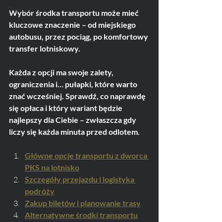
Transport
Wybór środka transportu może mieć 
kluczowe znaczenie – od miejskiego 
autobusu, przez pociąg, po komfortowy 
transfer lotniskowy.
Każda z opcji ma swoje zalety, 
ograniczenia i… pułapki, które warto 
znać wcześniej. Sprawdź, co naprawdę 
się opłaca i który wariant będzie 
najlepszy dla Ciebie – zwłaszcza gdy 
liczy się każda minuta przed odlotem.
Główne opcje transportu z dworca 
PKS na lotnisko
Szczegóły przejazdu i logistyka 
podróży
Zakup biletów i planowanie trasy
Alternatywne środki transportu