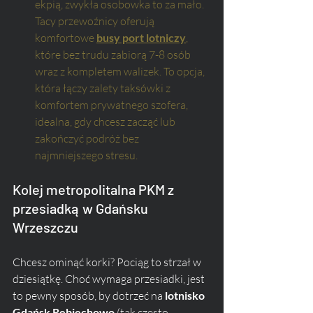
ekpią, zwykła osobowka to za mało. 
Tacy przewoźnicy oferują 
komfortowe 
busy port lotniczy
, 
które bez trudu zabiorą 7-8 osób 
wraz z kompletem walizek. To opcja, 
która łączy zalety taksówki z 
komfortem prywatnego szofera, 
idealna, gdy chcesz zacząć lub 
zakończyć podróż bez 
najmniejszego stresu.
Kolej metropolitalna PKM z 
przesiadką w Gdańsku 
Wrzeszczu
Chcesz ominąć korki? Pociąg to strzał w 
dziesiątkę. Choć wymaga przesiadki, jest 
to pewny sposób, by dotrzeć na 
lotnisko 
Gdańsk Rębiechowo
 (tak często 