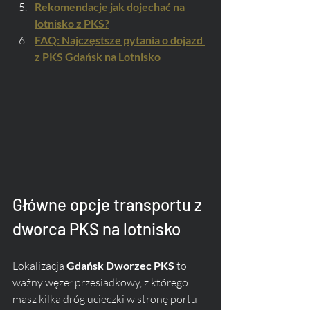
Rekomendacje jak dojechać na 
lotnisko z PKS?
FAQ: Najczęstsze pytania o dojazd 
z PKS Gdańsk na Lotnisko
Główne opcje transportu z 
dworca PKS na lotnisko
Lokalizacja 
Gdańsk Dworzec PKS
 to 
ważny węzeł przesiadkowy, z którego 
masz kilka dróg ucieczki w stronę portu 