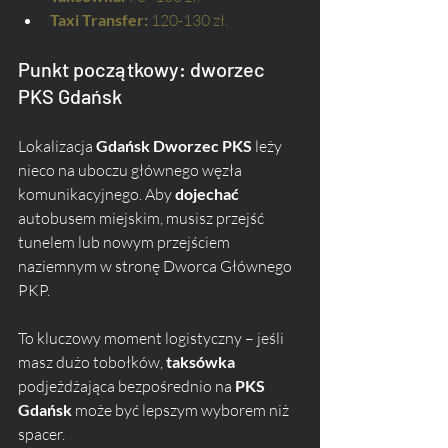
Taxi Transfer:
 120-130 zł.
Punkt początkowy: dworzec 
PKS Gdańsk
Lokalizacja 
Gdańsk Dworzec PKS
 leży 
nieco na uboczu głównego węzła 
komunikacyjnego. Aby 
dojechać
autobusem miejskim, musisz przejść 
tunelem lub nowym przejściem 
naziemnym w stronę Dworca Głównego 
PKP. 
To kluczowy moment logistyczny – jeśli 
masz dużo tobołków, 
taksówka
podjeżdżająca bezpośrednio na 
PKS 
Gdańsk
 może być lepszym wyborem niż 
spacer.