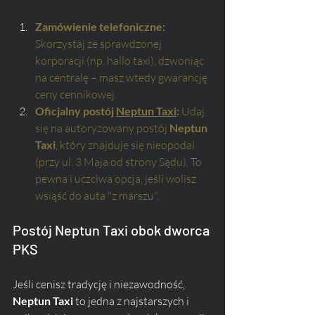
Zamówienie telefoniczne:
Skorzystaj ze sprawdzonej 
korporacji (np. hallo taxi), dzwoniąc 
na centralę – masz wtedy gwarancję 
ceny cennikowej.
Oficjalny postój 
Neptun Taxi
:
 Udaj 
się na autoryzowany postój 
Neptun 
Taxi
, który znajduje się nieopodal 
(przy ul. 3 Maja od strony Sądu). To 
pewna i uczciwa opcja, jeśli wolisz 
wsiąść do auta "z marszu".
Postój Neptun Taxi obok dworca 
PKS
Jeśli cenisz tradycję i niezawodność, 
Neptun Taxi
 to jedna z najstarszych i 