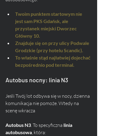
Twoim punktem startowym nie 
jest sam PKS Gdańsk, ale 
przystanek miejski Dworzec 
Główny 10.
Znajduje się on przy ulicy Podwale 
Grodzkie (przy hotelu Scandic).
To właśnie stąd najłatwiej dojechać 
bezpośrednio pod terminal.
Autobus nocny: linia N3
Jeśli Twój lot odbywa się w nocy, dzienna 
komunikacja nie pomoże. Wtedy na 
scenę wkracza 
Autobus N3
. To specyficzna 
linia 
autobusowa
, która: