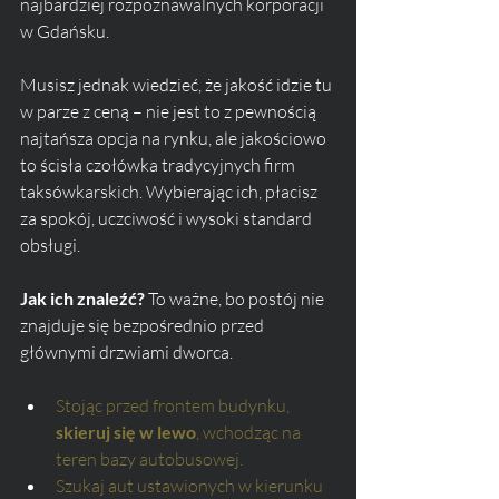
najbardziej rozpoznawalnych korporacji 
w Gdańsku. 
Musisz jednak wiedzieć, że jakość idzie tu 
w parze z ceną – nie jest to z pewnością 
najtańsza opcja na rynku, ale jakościowo 
to ścisła czołówka tradycyjnych firm 
taksówkarskich. Wybierając ich, płacisz 
za spokój, uczciwość i wysoki standard 
obsługi.
Jak ich znaleźć?
 To ważne, bo postój nie 
znajduje się bezpośrednio przed 
głównymi drzwiami dworca.
Stojąc przed frontem budynku, 
skieruj się w lewo
, wchodząc na 
teren bazy autobusowej.
Szukaj aut ustawionych w kierunku 