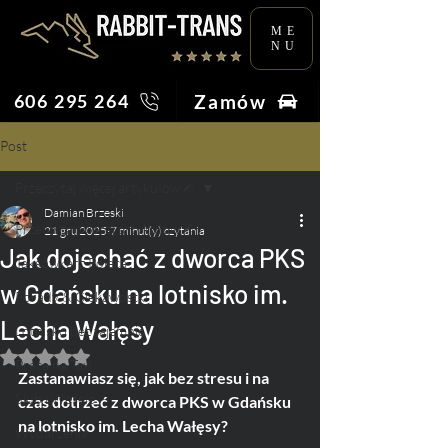
ME
NU
Zamów
606 295 264
Post
Przeczytaj więcej artykułów ✍︎
Damian Brzeski
Przeczytaj więcej artykułów ✍︎
21 gru 2025
7 minut(y) czytania
Jak dojechać z dworca PKS
Taksówkarz Poleca
w Gdańsku na lotnisko im.
Porady & Ciekawostki
Lecha Wałęsy
Lotnisko bez tajemnic
Oceniono na NaN z 5 gwiazdek.
Praca na Taxi
Zastanawiasz się, jak bez stresu i na 
Ślub i Wesele
czas dotrzeć z dworca PKS w Gdańsku 
na lotnisko im. Lecha Wałęsy? 
Wydarzenia