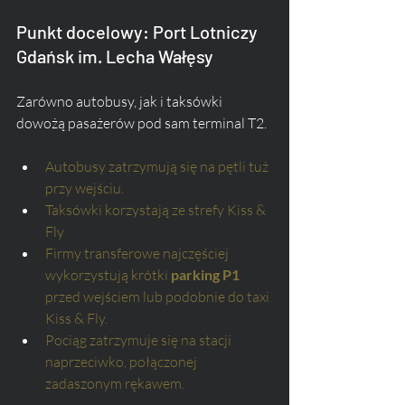
Punkt docelowy: Port Lotniczy 
Gdańsk im. Lecha Wałęsy
Zarówno autobusy, jak i taksówki 
dowożą pasażerów pod sam terminal T2.
Autobusy zatrzymują się na pętli tuż 
przy wejściu.
Taksówki korzystają ze strefy Kiss & 
Fly
Firmy transferowe najczęściej 
wykorzystują krótki 
parking P1
przed wejściem lub podobnie do taxi 
Kiss & Fly.
Pociąg zatrzymuje się na stacji 
naprzeciwko, połączonej 
zadaszonym rękawem.