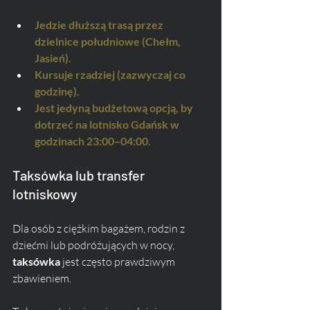
Jedzie dłuższą trasą przez 
dzielnice południowe (Chełm, 
Jasień).
Kursuje rzadziej (zazwyczaj co 
godzinę).
Jest jedyną budżetową opcją, by 
dotrzeć na lotnisko Gdańsk w 
godzinach 23:00–04:00.
Taksówka lub transfer 
lotniskowy
Dla osób z ciężkim bagażem, rodzin z 
dziećmi lub podróżujących w nocy, 
taksówka
 jest często prawdziwym 
zbawieniem. 