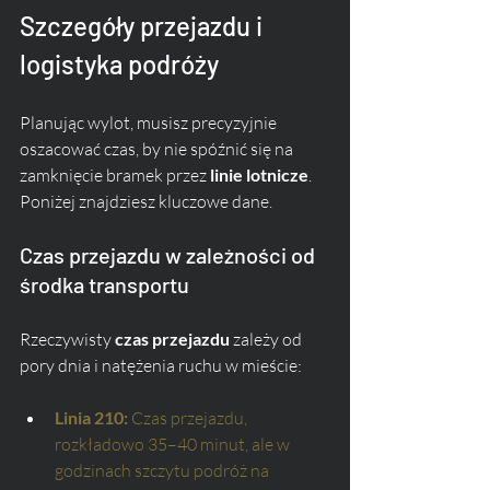
Szczegóły przejazdu i 
logistyka podróży
Planując wylot, musisz precyzyjnie 
oszacować czas, by nie spóźnić się na 
zamknięcie bramek przez 
linie lotnicze
. 
Poniżej znajdziesz kluczowe dane.
Czas przejazdu w zależności od 
środka transportu
Rzeczywisty 
czas przejazdu
 zależy od 
pory dnia i natężenia ruchu w mieście:
Linia 210:
 Czas przejazdu, 
rozkładowo 35–40 minut, ale w 
godzinach szczytu podróż na 