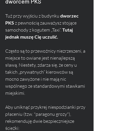
dworcem PKS
Tuż przy wyjściu z budynku 
dworzec 
PKS
 z pewnością zauważysz stojące 
samochody z kogutem „Taxi”. 
Tutaj 
jednak muszę Cię uczulić.
Często są to przewoźnicy niezrzeszeni, a 
miejsce to owiane jest nienajlepszą 
sławą. Niestety, zdarza się, że ceny u 
takich „prywatnych” kierowców są 
mocno zawyżone i nie mają nic 
wspólnego ze standardowymi stawkami 
miejskimi.
Aby uniknąć przykrej niespodzianki przy 
płaceniu (tzw. "paragonu grozy"), 
rekomenduję dwie bezpieczniejsze 
ścieżki: