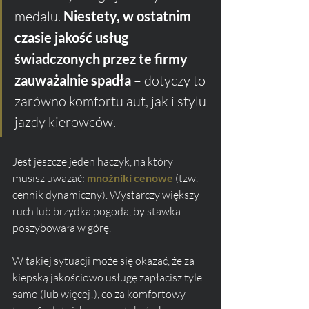
medalu. 
Niestety, w ostatnim 
czasie jakość usług 
świadczonych przez te firmy 
zauważalnie spadła
 – dotyczy to 
zarówno komfortu aut, jak i stylu 
jazdy kierowców.
Jest jeszcze jeden haczyk, na który 
musisz uważać: 
mnożniki cenowe
 (tzw. 
cennik dynamiczny). Wystarczy większy 
ruch lub brzydka pogoda, by stawka 
poszybowała w górę. 
W takiej sytuacji może się okazać, że za 
kiepską jakościowo usługę zapłacisz tyle 
samo (lub więcej!), co za komfortowy 