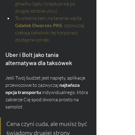
gmachu Sądu (znajduje się po 
drugiej stronie ulicy).
To właśnie tam, na terenie węzła 
Gdańsk Dworzec PKS
, zazwyczaj 
czekają taksówki tej korporacji 
dostępne od ręki.
Uber i Bolt jako tania 
alternatywa dla taksówek
Jeśli Twój budżet jest napięty, aplikacje 
przewozowe to zazwyczaj 
najtańsza 
opcja transportu
 indywidualnego, która 
zabierze Cię spod dworca prosto na 
samolot. 
Cena czyni cuda, ale musisz być 
świadomy drugiej strony 