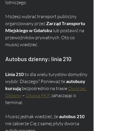
lotniczego. 
Możesz wybrać transport publiczny 
organizowany przez 
Zarząd Transportu 
Miejskiego w Gdańsku
 lub postawić na 
przewoźników prywatnych. Oto co 
musisz wiedzieć.
Autobus dzienny: linia 210
Linia 210
 to dla wielu turystów domyślny 
wybór. Dlaczego? Ponieważ te 
autobusy 
kursują
 bezpośrednio na trasie 
Dworzec 
Główny
 – 
Osowa PKP
, zahaczając o 
terminal.
Musisz jednak wiedzieć, że 
autobus 210
nie zabierze Cię z samej płyty dworca 
autobusowego.