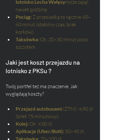
lotnisko Lecha Wałęsy
może zająć 
nawet godzinę.
Pociąg:
 Z przesiadką to łącznie 45–
60 minut (stabilny czas, brak 
korków).
Taksówka:
 Ok. 20–30 minut poza 
szczytem.
Jaki jest koszt przejazdu na 
lotnisko z PKSu ?
Twój portfel też ma znaczenie. Jak 
wyglądają koszty?
Przejazd autobusami
 (ZTM): 4,80 zł 
(bilet 75-minutowy).
Kolej:
 Ok. 9,00 zł.
Aplikacje (Uber/Bolt):
 50–90 zł.
Taksówka:
 70–100 zł.