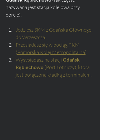
nazywana jest stacja kolejowa przy 
porcie).
Jedziesz SKM z Gdańska Głównego 
do Wrzeszcza.
Przesiadasz się w pociąg PKM 
(
Pomorska Kolej Metropolitalna
).
Wysysiadasz na stacji 
Gdańsk 
Rębiechowo
 (Port Lotniczy), która 
jest połączona kładką z terminalem.